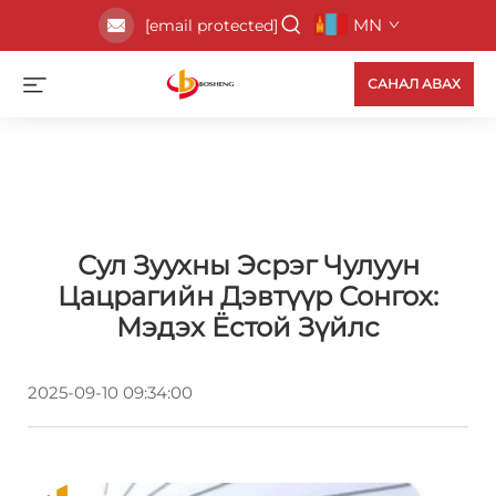
MN
[email protected]
САНАЛ АВАХ
Сул Зуухны Эсрэг Чулуун
Цацрагийн Дэвтүүр Сонгох:
Мэдэх Ёстой Зүйлс
2025-09-10 09:34:00