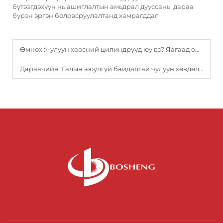
бүтээгдэхүүн нь ашиглалтын амьдрал дууссаны дараа
бүрэн эргэн боловсруулалтанд хамрагддаг.
Өмнөх :
Чулуун хөөсний цилиндрүүд юу вэ? Яагаад орчин үеийн барилгын салбарт ашигладаг вэ?
Дараачийн :
Галын аюулгүй байдалтай чулуун хөвдөлт дээр зориулсан цэвэрлэх материал ашиглахад ямар хэрэглээнүүд илүү ихээр ашиг тустай вэ?