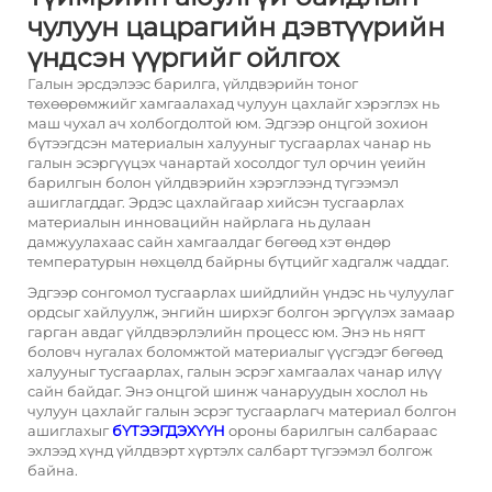
чулуун цацрагийн дэвтүүрийн
үндсэн үүргийг ойлгох
Галын эрсдэлээс барилга, үйлдвэрийн тоног
төхөөрөмжийг хамгаалахад чулуун цахлайг хэрэглэх нь
маш чухал ач холбогдолтой юм. Эдгээр онцгой зохион
бүтээгдсэн материалын халууныг тусгаарлах чанар нь
галын эсэргүүцэх чанартай хосолдог тул орчин үеийн
барилгын болон үйлдвэрийн хэрэглээнд түгээмэл
ашиглагддаг. Эрдэс цахлайгаар хийсэн тусгаарлах
материалын инновацийн найрлага нь дулаан
дамжуулахаас сайн хамгаалдаг бөгөөд хэт өндөр
температурын нөхцөлд байрны бүтцийг хадгалж чаддаг.
Эдгээр сонгомол тусгаарлах шийдлийн үндэс нь чулуулаг
ордсыг хайлуулж, энгийн ширхэг болгон эргүүлэх замаар
гарган авдаг үйлдвэрлэлийн процесс юм. Энэ нь нягт
боловч нугалах боломжтой материалыг үүсгэдэг бөгөөд
халууныг тусгаарлах, галын эсрэг хамгаалах чанар илүү
сайн байдаг. Энэ онцгой шинж чанаруудын хослол нь
чулуун цахлайг галын эсрэг тусгаарлагч материал болгон
ашиглахыг
бҮТЭЭГДЭХҮҮН
ороны барилгын салбараас
эхлээд хүнд үйлдвэрт хүртэлх салбарт түгээмэл болгож
байна.