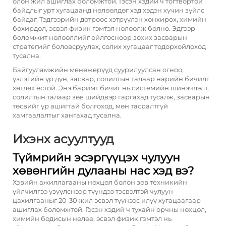
олон жил ашиглах боломжтой. Гэсэн хэдий ч тогтвортой
байдлыг урт хугацаанд нөлөөлдөг хэд хэдэн хүчин зүйлс
байдаг. Тэдгээрийн дотроос хэтрүүлэн хонхирох, химийн
бохирдол, эсвэл физик гэмтэл нөлөөлж болно. Эдгээр
боломжит нөлөөллийг ойлгосноор зохих засварын
стратегийг боловсруулах, солих хугацааг тодорхойлоход
тусална.
Байгууламжийн менежерүүд суурилуулсан огноо,
үзлэгийн үр дүн, засвар, солилтын талаар нарийн бичилт
хөтлөх ёстой. Энэ баримт бичиг нь системийн шинэчлэлт,
солилтын талаар зөв шийдвэр гаргахад тусалж, засварын
төсвийг үр ашигтай болгоход, мөн тасралтгүй
хамгаалалтыг хангахад тусална.
Ихэнх асуултууд
Түймрийн эсэргүүцэх чулуун
хөвөнгийн дулааны нас хэд вэ?
Хэвийн ажиллагааны нөхцөл болон зөв техникийн
үйлчилгээ үзүүлснээр түүндээ тэсвэлтэй чулуун
цахилгааныг 20-30 жил эсвэл түүнээс илүү хугацаагаар
ашиглах боломжтой. Гэсэн хэдий ч тухайн орчны нөхцөл,
химийн бодисын нөлөө, эсвэл физик гэмтэл нь