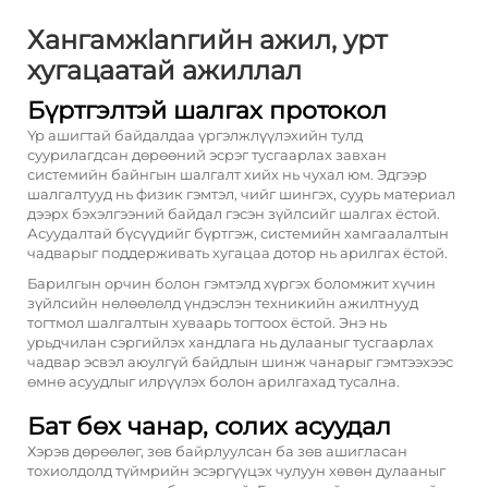
Хангамжlanгийн ажил, урт
хугацаатай ажиллал
Бүртгэлтэй шалгах протокол
Үр ашигтай байдалдаа үргэлжлүүлэхийн тулд
суурилагдсан дөрөөний эсрэг тусгаарлах завхан
системийн байнгын шалгалт хийх нь чухал юм. Эдгээр
шалгалтууд нь физик гэмтэл, чийг шингэх, суурь материал
дээрх бэхэлгээний байдал гэсэн зүйлсийг шалгах ёстой.
Асуудалтай бүсүүдийг бүртгэж, системийн хамгаалалтын
чадварыг поддерживать хугацаа дотор нь арилгах ёстой.
Барилгын орчин болон гэмтэлд хүргэх боломжит хүчин
зүйлсийн нөлөөлөлд үндэслэн техникийн ажилтнууд
тогтмол шалгалтын хуваарь тогтоох ёстой. Энэ нь
урьдчилан сэргийлэх хандлага нь дулааныг тусгаарлах
чадвар эсвэл аюулгүй байдлын шинж чанарыг гэмтээхээс
өмнө асуудлыг илрүүлэх болон арилгахад тусална.
Бат бөх чанар, солих асуудал
Хэрэв дөрөөлөг, зөв байрлуулсан ба зөв ашигласан
тохиолдолд түймрийн эсэргүүцэх чулуун хөвөн дулааныг