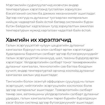
Мэргэжлийн суурилуулагчид ихэвчлэн өндөр
температурын хэрэглээнд тусгайлан зориулсан
бэхэлгээний систем ба дэмжих механизмийг ашигладаг.
Эдгээр хэсгүүд нь дулааныг тусгаарлах материалын
нийцэх чадвартай байх ёстой бөгөөд системийн бүрэн
бүтэн байдалыг хадгалахын тулд зориулалтын ажиллах
температурын мужид харгалзах чадалтай байх ёстой.
Хамгийн их хэрэглэгчид
Галын эсэргүүцэлтэй чулуун цацрагийн дулааныг
хамгаалах бүрхүүл нь олон салбарт өргөн хэрэглэгддэг.
Худалдааны барилгын салбарт эдгээр бүтээгдэхүүнүүдийг
галын эсэргүүцэлтэй хананууд, шал, таазны бүрдэлд өргөн
хэрэглэдэг. Үйлдвэрлэлийн салбарт тоног төхөөрөмжийн
дулааныг хамгаалах, технологийн сав баглаа боодлын
хучилт, өндөр температуртай орчинд хоолойд дулааныг
хамгаалах ажлын үед ашигладаг.
Тэнгисийн болон эзэнгүй оффшорын сууцлууд нь галын
эсэргүүцэл, чийглэгийн эсэргүүцлийн хослолоос болж
эдгээр материалыг ашигладаг. Тээвэрлэлтийн салбарт
төмөр зам, автомашины үйлдвэрлэлийн салбарт дулааныг
удирдах, галын хамгаалалтын төрөл бүрийн бүрэлдэхүүн
хэсэг болон системд эдгээр бүтээгдэхүүнийг ашигладаг.