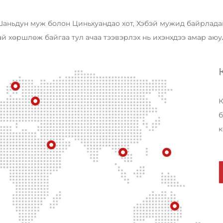
Шаньдун муж болон Циньхуандао хот, Хэбэй мужид байрладаг
ай хөршлөж байгаа тул ачаа тээвэрлэх нь ихэнхдээ амар аюу
К
б
к