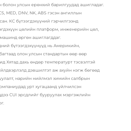
ын болон улсын ерөнхий барилгуудад ашигладаг.
S, MED, DNV, NK, ABS гэсэн ангиллын
сан. КС бүтээгдэхүүний гэрчилгээнд
эгдэхүүн цөлийн платформ, инженерийн цөл,
 машинд өргөн ашиглагддаг.
ний бүтээгдэхүүнүүд нь Америкийн,
багтаад олон улсын стандартын өөр өөр
ид Хятад дахь өндөр температурт тэсвэлтэй
йлдвэрлэлд дэвшилтэт аж ахуйн нэгж бөгөөд
уулалт, нарийн нийлмэл химийн салбрын
омпаниудад урт хугацаанд үйлчилсэн
ддээ CUI эрсдлийг бууруулах мэргэжлийн
г.