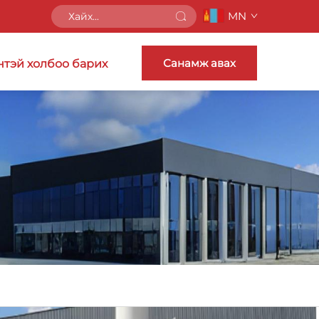
MN
Санамж авах
нтэй холбоо барих