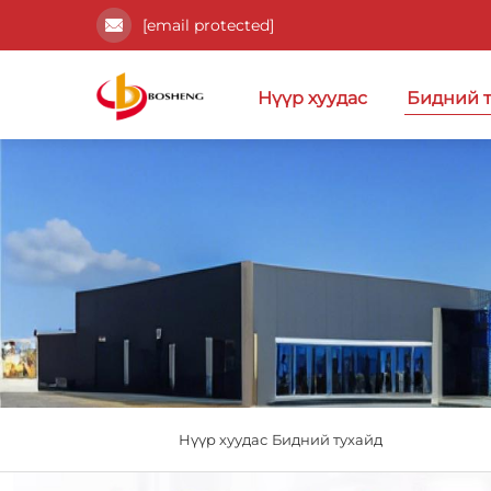
[email protected]
Нүүр хуудас
Бидний 
Нүүр хуудас
Бидний тухайд