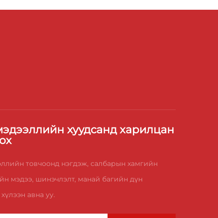
эдээллийн хуудсанд харилцан
ох
ллийн товчоонд нэгдэж, салбарын хамгийн
йн мэдээ, шинэчлэлт, манай багийн дүн
хүлээн авна уу.