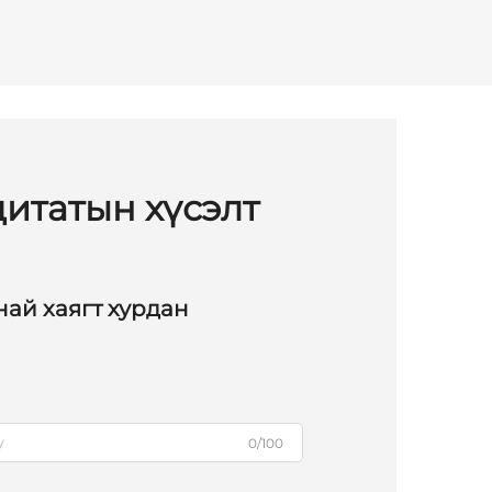
итатын хүсэлт
ай хаягт хурдан
0/100