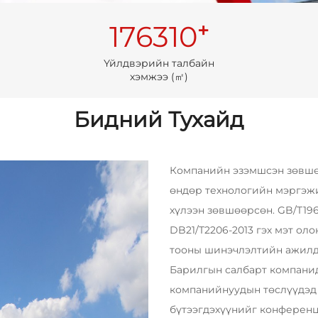
+
176310
Үйлдвэрийн талбайн
хэмжээ (㎡)
Бидний Тухайд
Компанийн эзэмшсэн зөвшөө
өндөр технологийн мэргэжи
хүлээн зөвшөөрсөн. GB/T196
DB21/T2206-2013 гэх мэт ол
тооны шинэчлэлтийн ажилд
Барилгын салбарт компани
компанийнуудын төслүүдэд 
бүтээгдэхүүнийг конференц