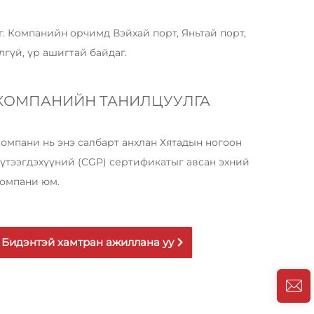
. Компанийн орчимд Вэйхай порт, Яньтай порт,
лгүй, үр ашигтай байдаг.
КОМПАНИЙН ТАНИЛЦУУЛГА
омпани нь энэ салбарт анхлан Хятадын ногоон
үтээгдэхүүний (CGP) сертификатыг авсан эхний
омпани юм.
Бидэнтэй хамтран ажиллана уу