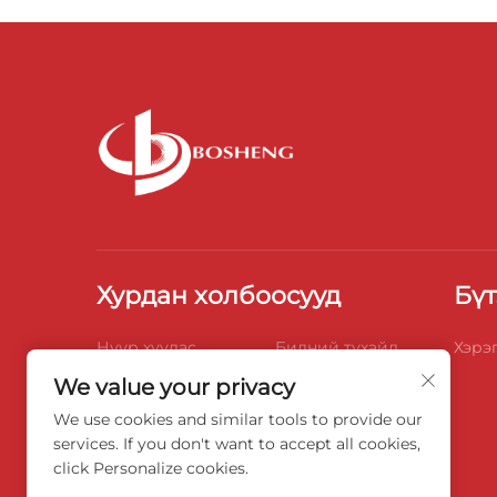
Хурдан холбоосууд
Бүт
Нүүр хуудас
Бидний тухайд
Хэрэг
We value your privacy
Бүтээлүүд
Мэдээ
We use cookies and similar tools to provide our
Блог
Видео
services. If you don't want to accept all cookies,
click Personalize cookies.
Бидэнтэй холбоо