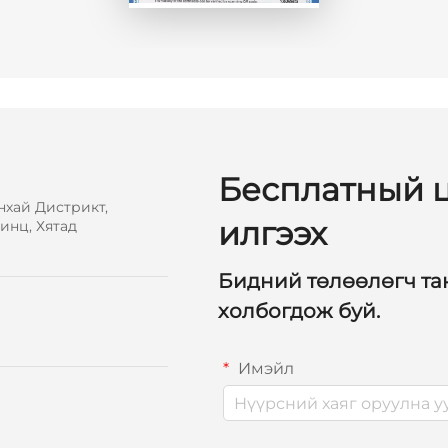
Бесплатный ц
нхай Дистрикт,
илгээх
инц, Хятад
Бидний төлөөлөгч тан
холбогдож буй.
Имэйл