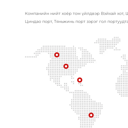
Компанийн нийт хоёр том үйлдвэр Вэйхай хот, 
Циндао порт, Тяньжинь порт зэрэг гол портуудт