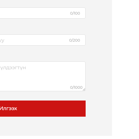
0/100
0/200
0/1000
Илгээх