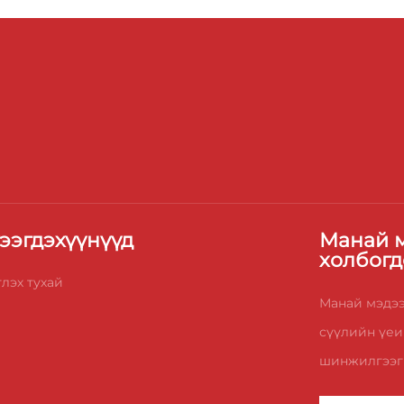
ээгдэхүүнүүд
Манай м
холбогд
лэх тухай
Манай мэдээ
сүүлийн үеи
шинжилгээг 