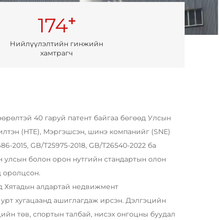
+
174
Нийлүүлэлтийн гинжийн
хамтрагч
рөлтэй 40 гаруй патент байгаа бөгөөд Улсын
лтэн (HTE), Мэргэшсэн, шинэ компанийг (SNE)
86-2015, GB/T25975-2018, GB/T26540-2022 ба
он улсын болон орон нутгийн стандартын олон
 оролцсон.
д Хятадын алдартай недвижмент
урт хугацаанд ашиглагдаж ирсэн. Дэлгэцийн
ийн төв, спортын талбай, нисэх онгоцны буудал