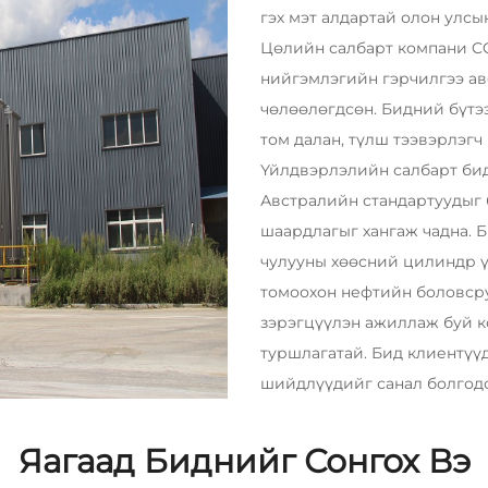
гэх мэт алдартай олон улс
Цөлийн салбарт компани CC
нийгэмлэгийн гэрчилгээ ав
чөлөөлөгдсөн. Бидний бүтэ
том далан, түлш тээвэрлэгч
Үйлдвэрлэлийн салбарт бид
Австралийн стандартуудыг 
шаардлагыг хангаж чадна. Б
чулууны хөөсний цилиндр ү
томоохон нефтийн боловср
зэрэгцүүлэн ажиллаж буй к
туршлагатай. Бид клиентүү
шийдлүүдийг санал болгодо
Яагаад Биднийг Сонгох Вэ