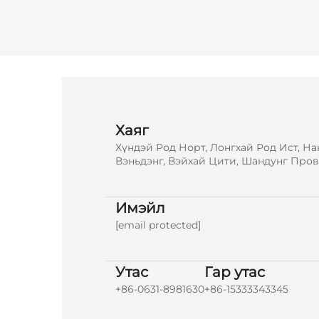
Хаяг
Хүндэй Род Норт, Лонгхай Род Ист, На
Вэньдэнг, Вэйхай Цити, Шандунг Пров
Имэйл
[email protected]
Утас
Гар утас
+86-0631-8981630
+86-15333343345