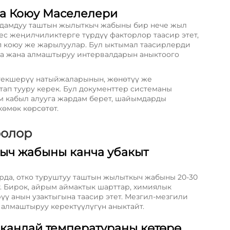
на Коюу Маселелери
чыдамдуу таштын жылыткыч жабыны бир нече жыл
мес жеңилчиликтерге түрдүү факторлор таасир этет,
п коюу же жарылуулар. Бул ыктымал таасирлерди
га жана алмаштыруу интервалдарын аныктоого
текшерүү натыйжаларынын, жөнөтүү же
ап тууру керек. Бул документтер системаны
 кабыл алууга жардам берет, шайымдарды
көмөк көрсөтөт.
оолор
ыч жабыны канча убакыт
рда, отко туруштуу таштын жылыткыч жабыны 20-30
т. Бирок, айрым аймактык шарттар, химиялык
үү анын узактыгына таасир этет. Мезгил-мезгили
 алмаштыруу керектүүлүгүн аныктайт.
кандай температураны көтөрө