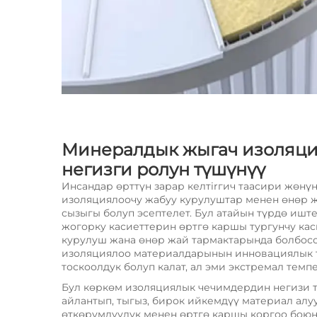
Минералдык жыгач изоляци
негизги ролун түшүнүү
Инсандар өрттүн зарар келтirгич таасири жөнү
изоляциялоочу жабуу курулуштар менен өнөр 
сызыгы болуп эсептелет. Бул атайын түрдө иш
жогорку касиеттерин өртгө каршы тургунчу ка
курулуш жана өнөр жай тармактарында болбосо
изоляциялоо материалдарынын инновациялык 
тоскоолдук болуп калат, ал эми экстремал темп
Бул көркөм изоляциялык чечимдердин негизи 
айлантып, тыгыз, бирок ийкемдүү материал алу
өткөрүмдүүлүк менен өртгө каршы коргоо боюн