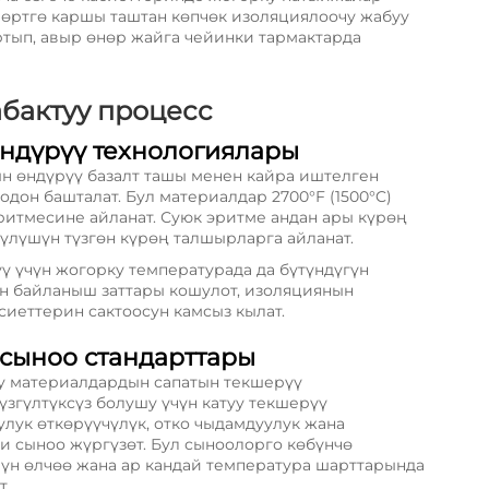
 өртгө каршы таштан көпчөк изоляциялоочу жабуу
тып, авыр өнөр жайга чейинки тармактарда
абактуу процесc
ндүрүү технологиялары
н өндүрүү базалт ташы менен кайра иштелген
дон башталат. Бул материалдар 2700°F (1500°C)
ритмесине айланат. Суюк эритме андан ары күрөң
үлүшүн түзгөн күрөң талшырларга айланат.
 үчүн жогорку температурада да бүтүндүгүн
ан байланыш заттары кошулот, изоляциянын
сиеттерин сактоосун камсыз кылат.
сыноо стандарттары
у материалдардын сапатын текшерүү
згүлтүксүз болушу үчүн катуу текшерүү
лук өткөрүүчүлүк, отко чыдамдуулук жана
и сыноо жүргүзөт. Бул сыноолорго көбүнчө
мүн өлчөө жана ар кандай температура шарттарында
т.