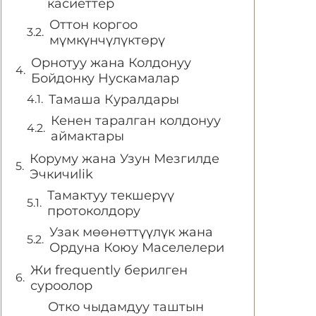
касиеттер
Оттон коргоо
мүмкүнчүлүктөрү
Орнотуу жана Колдонуу
Бойдонку Нускамалар
Тамаша Куралдары
Кенен таралган колдонуу
аймактары
Коруму жана Узун Мезгилде
Эчкичиlik
Тамактуу текшерүү
протоколдору
Узак мөөнөттүүлүк жана
Ордуна Коюу Маселелери
Жи frequently берилген
суроолор
Отко чыдамдуу таштын