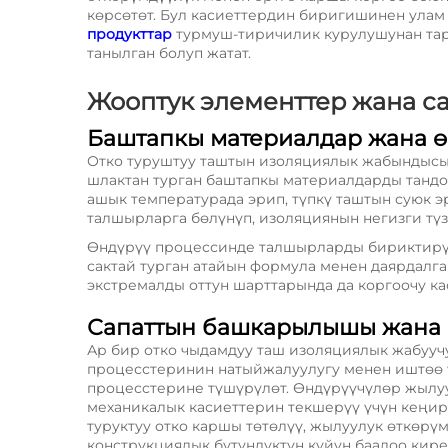
көрсөтөт. Бул касиеттердин биригишинен улам
продукттар
турмуш-тиричилик курулушунан тар
танылган болуп жатат.
Жооптук элементтер жана с
Баштапкы материалдар жана ө
Отко туруштуу таштын изоляциялык жабындысы
шлактан турган баштапкы материалдарды тандоо
ашык температурада эрип, түпкү таштын суюк э
талшырларга бөлүнүп, изоляциянын негизги түз
Өндүрүү процессинде талшырларды бириктирүү
сактай турган атайын формула менен даярдалг
экстремалды оттун шарттарында да коргоочу ка
Сапаттын башкарылышы жана 
Ар бир отко чыдамдуу таш изоляциялык жабууч
процесстеринин натыйжалуулугу менен иштөө ү
процесстерине түшүрүлөт. Өндүрүүчүлөр жылуу
механикалык касиеттерин текшерүү үчүн кеңир
туруктуу отко каршы төтөлүү, жылуулук өткөрү
конструкциялык бүтүндүктүн күйүн баалоо кире