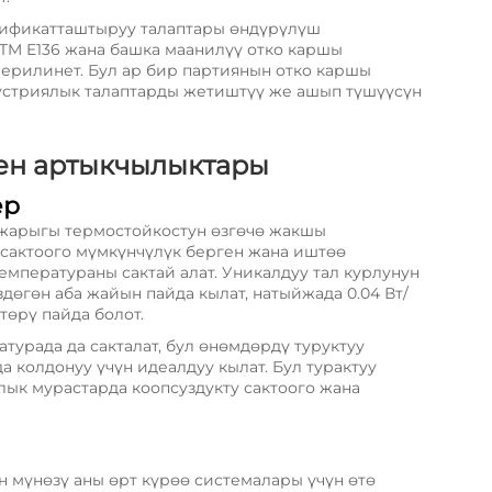
тификатташтыруу талаптары өндүрүлүш
STM E136 жана башка маанилүү отко каршы
ерилинет. Бул ар бир партиянын отко каршы
устриялык талаптарды жетиштүү же ашып түшүүсүн
ен артыкчылыктары
ер
о жарыгы термостойкостун өзгөчө жакшы
у сактоого мүмкүнчүлүк берген жана иштөө
емператураны сактай алат. Уникалдуу тал курлунун
өгөн аба жайын пайда кылат, натыйжада 0.04 Вт/
өрү пайда болот.
турада да сакталат, бул өнөмдөрдү туруктуу
 колдонуу үчүн идеалдуу кылат. Бул турактуу
ык мурастарда коопсуздукту сактоого жана
 мүнөзү аны өрт күрөө системалары үчүн өтө