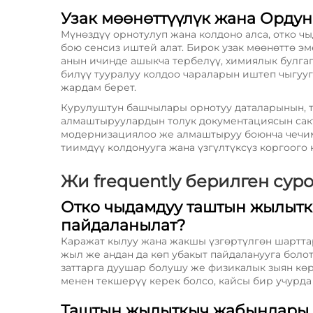
Узак мөөнөттүүлүк жана Орду
Мүнөздүү орнотулуп жана колдоно алса, отко 
бою сенсиз иштей алат. Бирок узак мөөнөттө э
анын ичинде ашыкча тербелүү, химиялык булга
билүү тууралуу колдоо чараларын иштеп чыгуу
жардам берет.
Курулуштун башчылары орнотуу даталарынын, 
алмаштыруулардын толук документациясын сакт
модернизациялоо же алмаштыруу боюнча чечим
тиимдүү колдонууга жана үзгүлтүксүз коргоого 
Жи frequently берилген сур
Отко чыдамдуу таштын жылытк
пайдаланылат?
Каражат кылуу жана жакшы үзгөртүлгөн шартта
жыл же андан да көп убакыт пайдаланууга боло
заттарга дуушар болушу же физикалык зыян көр
менен текшерүү керек болсо, кайсы бир учурда
Таштын жылыткыч жабындары 