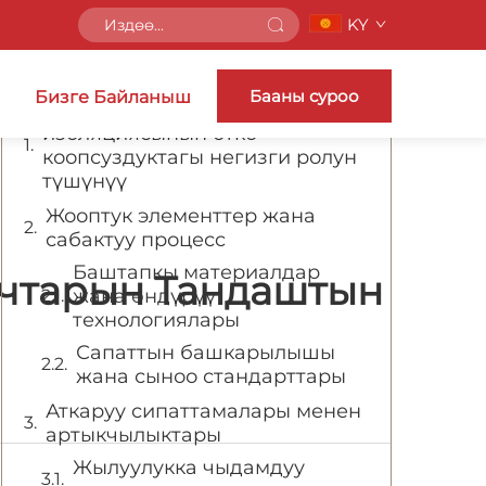
KY
Мазмуну
Бааны суроо
Бизге Байланыш
Минералдык жыгач
изоляциясынын отко
коопсуздуктагы негизги ролун
түшүнүү
Жооптук элементтер жана
сабактуу процесc
Баштапкы материалдар
ычтарын Тандаштын
жана өндүрүү
технологиялары
Сапаттын башкарылышы
жана сыноо стандарттары
Аткаруу сипаттамалары менен
артыкчылыктары
Жылуулукка чыдамдуу