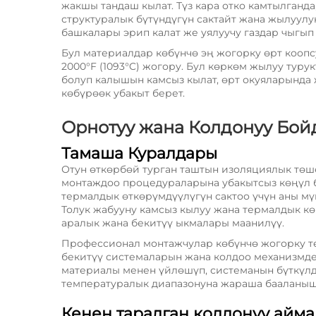
жакшы тандаш кылат. Түз кара отко камтылганд
структуралык бүтүндүгүн сактайт жана жылуулук
башкалары эрип калат же уялуучу газдар чыгып 
Бул материалдар көбүнчө эң жогорку өрт коопс
2000°F (1093°C) жогору. Бул көркөм жылуу туру
болуп калышын камсыз кылат, өрт окуяларында 
көбүрөөк убакыт берет.
Орнотуу жана Колдонуу Бой
Тамаша Куралдары
Отун өткөрбөй турган таштын изоляциялык төш
монтаждоо процедураларына убакытсыз көңүл 
термалдык өткөрүмдүүлүгүн сактоо үчүн аны м
Толук жабууну камсыз кылуу жана термалдык кө
аралык жана бекитүү ыкмалары маанилүү.
Профессионал монтажчулар көбүнчө жогорку т
бекитүү системаларын жана колдоо механизмде
материалы менен үйлөшүп, системанын бүткүлд
температуралык диапазонуна жараша бааланыш
Кенен таралган колдонуу айм