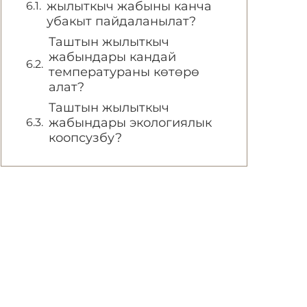
жылыткыч жабыны канча
убакыт пайдаланылат?
Таштын жылыткыч
жабындары кандай
температураны көтөрө
алат?
Таштын жылыткыч
жабындары экологиялык
коопсузбу?