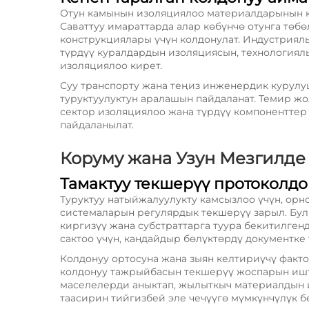
Отун камынын изоляциялоо материалдарынын кө
Саваттуу имараттарда алар көбүнчө отунга төб
конструкциялары үчүн колдонулат. Индустриял
түрдүү куралдардын изоляциясын, технологиял
изоляциялоо кирет.
Суу транспорту жана теңиз инженердик курулу
туруктуулуктун аралашын пайдаланат. Темир ж
сектор изоляциялоо жана түрдүү компоненттер
пайдаланылат.
Коруму жана Узун Мезгилде 
Тамактуу текшерүү протоколдо
Туруктуу натыйжалуулукту камсызлоо үчүн, орн
системаларын регулярдык текшерүү зарыл. Бул
киргизүү жана субстраттарга туура бекитилге
сактоо үчүн, кандайдыр бөлүктөрдү документке 
Колдонуу ортосуна жана зыян келтириүчү факт
колдонуу тажрыйбасын текшерүү жоспарын иште
маселелерди аныктап, жылыткыч материалдын 
таасирин тийгизбей эле чечүүгө мүмкүнчүлүк б