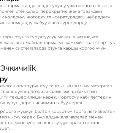
п тармактарда колдонулушу үчүн жөнгө салынган.
өлөнгөн стенкалар, перекрытие жана тавандын
ык колдонуу жогорку температурадагы чөйрөдөгү
ык көлөмдөрдү жабуу жана күрөңдөрдү
штары отунга туруктуулук менен шыгындыга
ол жана автомобиль тармагын камтыйт транспорттук
 менен системаларда отунга каршы коргоо үчүн
Эчкичиlik
ру
отулган отко туруштуу таштын жылыткыч материал
 текшерүүлөрдө физикалык зыян, намыттын
ндиги текшерилиши керек. Коргоочу кабилеттерин
түшүрүп, дерең чечимин табуу керек.
орлорго мүмкүн болгон көрсөткүчтөргө негизделген
п чыгуу керек. Бул алдын ала чаралар менен
иштөө мүнөзүнө же коопсуздук аракеттерине
ерет.