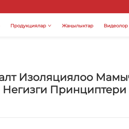
ө
Продукциялар
Жаңылыктар
Видеолор
залт Изоляциялоо Мам
Негизги Принциптери