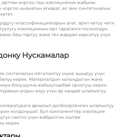
а, өрттөн коргоо таш изоляциялык жабыны
 коргоо кызматын аткарат, ал эми синтетикалык
кетет.
уздугу классификацияларын алат, эрип кетүү чеги
ктуулугу изоляциянын өрт тараганга тоскоолдук
жаны баш тартуу жана тез жардам көрсөтүү үчүн
донку Нускамалар
өк системасын ийгиликтүү ишке ашыруу үчүн
бөлүү керек. Материалдын калыңдыгын жана
үмкүн болушунча жабыштырбай орнотуш керек.
пүрөнүн алдын алуу үчүн ар кандай ылайыктуу
емпературага арналып долбоорленген ылайыктуу
рин колдонушат. Бул компоненттер изоляция
үгүн сактоо үчүн жабдылган иштөө
ы керек.
актары