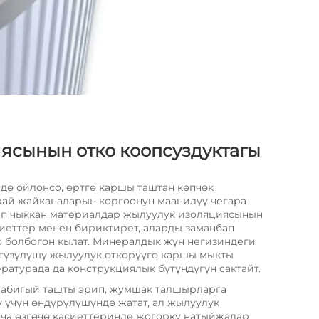
ясынын отко коопсуздуктагы
ндө ойлонсо, өртгө каршы таштан көпчөк
жай жайканаларын коргоонун маанилүү чегара
теп чыккан материалдар жылуулук изоляциясынын
сиеттер менен бириктирет, аларды заманбап
 болбогон кылат. Минералдык жүн негизиндеги
түзүлүшү жылуулук өткөрүүгө каршы мыкты
ературада да конструкциялык бүтүндүгүн сактайт.
табигый ташты эрип, жумшак талшырларга
у үчүн өндүрүлүшүндө жатат, ал жылуулук
ча өзгөчө касиеттеринде жогорку натыйжалар