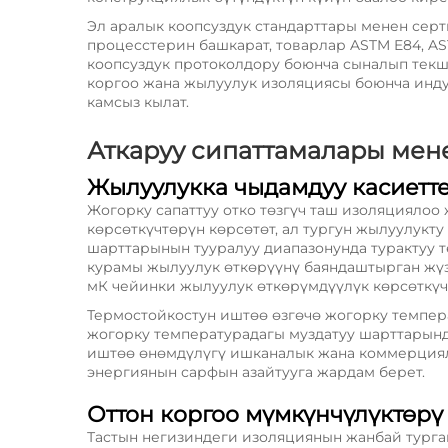
Эл аралык коопсуздук стандарттары менен сер
процесстерин башкарат, товарлар ASTM E84, A
коопсуздук протоколдору боюнча сыналып текш
коргоо жана жылуулук изоляциясы боюнча инд
камсыз кылат.
Аткаруу сипаттамалары мен
Жылуулукка чыдамдуу касиетт
Жогорку сапаттуу отко төзгүч таш изоляцияло
көрсөткүчтөрүн көрсөтөт, ал тургун жылуулукт
шарттарынын тууралуу диапазонунда турактуу т
курамы жылуулук өткөрүүнү баяндаштырган жүзд
мК чейинки жылуулук өткөрүмдүүлүк көрсөткүчт
Термостойкостун иштөө өзгөчө жогорку темпера
жогорку температурадагы муздатуу шарттарында
иштөө өнөмдүлүгү ишканалык жана коммерциял
энергиянын сарфын азайтууга жардам берет.
Оттон коргоо мүмкүнчүлүктөрү
Тастын негизиндеги изоляциянын жанбай турган