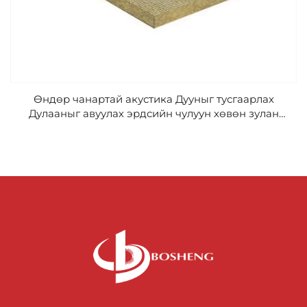
Өндөр чанартай акустика Дууныг тусгаарлах
Дулааныг авуулах эрдсийн чулуун хөвөн зулан
утасны тортой 120кг/м3 чулуун хөвөн зулан