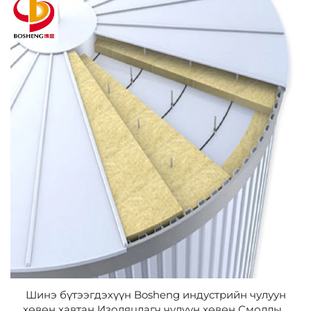
Шинэ бүтээгдэхүүн Bosheng индустрийн чулуун
хөвөн хавтан Изоляцлагч чулуун хөвөн Смоллын