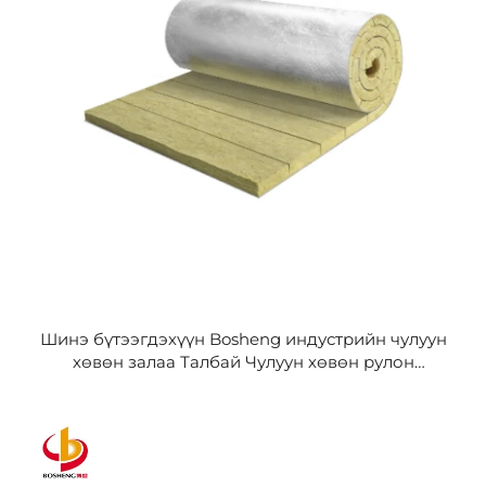
Шинэ бүтээгдэхүүн Bosheng индустрийн чулуун
хөвөн залаа Талбай Чулуун хөвөн рулон
Индустрийн котлын барилга дахь дулааныг
хадгалдаг материалыг барих