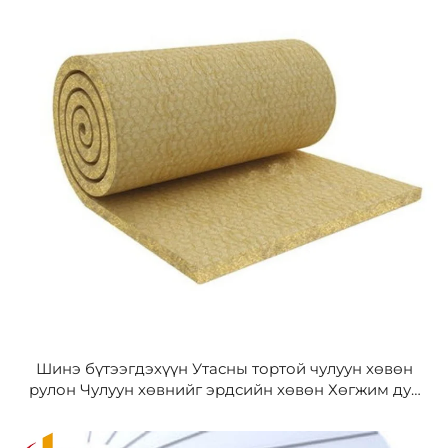
Шинэ бүтээгдэхүүн Утасны тортой чулуун хөвөн
рулон Чулуун хөвнийг эрдсийн хөвөн Хөгжим дуу
нь тусгаарлах Эрдсийн чулуун хөвөн зулан