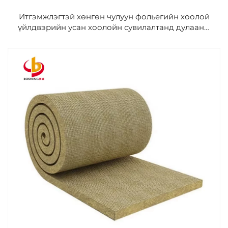
Итгэмжлэгтэй хөнгөн чулуун фольегийн хоолой
үйлдвэрийн усан хоолойн сувилалтанд дулааны
халхлагатай