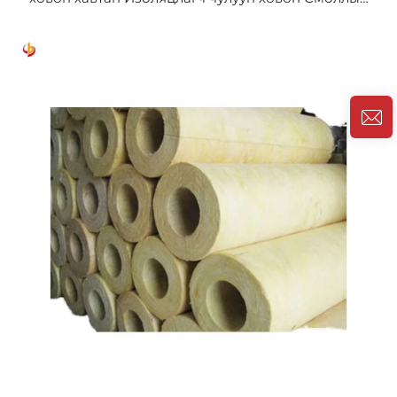
холбосон чулуун хөвөн хавтан Барилгын
материал