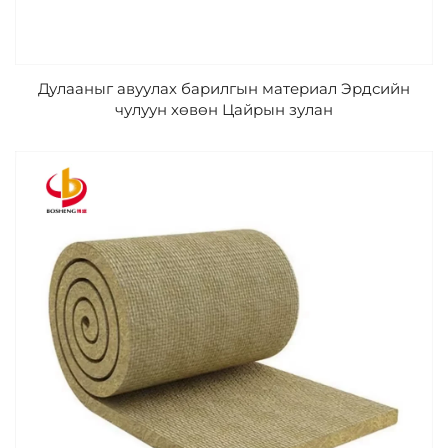
Дулааныг авуулах барилгын материал Эрдсийн
чулуун хөвөн Цайрын зулан