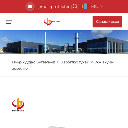
MN
[email protected]
Санамж авах
>
>
Нүүр хуудас
Бүтээлүүд
Хэрэглэх тухай
Аж ахуйн
зорилго