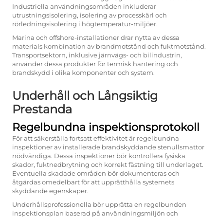
Industriella användningsområden inkluderar
utrustningsisolering, isolering av processkärl och
rörledningsisolering i högtemperatur-miljöer.
Marina och offshore-installationer drar nytta av dessa
materials kombination av brandmotstånd och fuktmotstånd.
Transportsektorn, inklusive järnvägs- och bilindustrin,
använder dessa produkter för termisk hantering och
brandskydd i olika komponenter och system.
Underhåll och Långsiktig
Prestanda
Regelbundna inspektionsprotokoll
För att säkerställa fortsatt effektivitet är regelbundna
inspektioner av installerade brandskyddande stenullsmattor
nödvändiga. Dessa inspektioner bör kontrollera fysiska
skador, fuktnedbrytning och korrekt fästning till underlaget.
Eventuella skadade områden bör dokumenteras och
åtgärdas omedelbart för att upprätthålla systemets
skyddande egenskaper.
Underhållsprofessionella bör upprätta en regelbunden
inspektionsplan baserad på användningsmiljön och