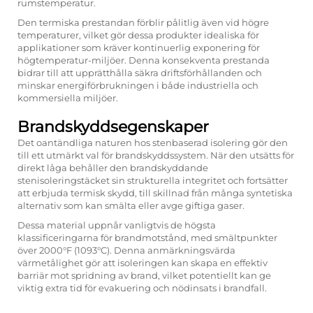
rumstemperatur.
Den termiska prestandan förblir pålitlig även vid högre
temperaturer, vilket gör dessa produkter idealiska för
applikationer som kräver kontinuerlig exponering för
högtemperatur-miljöer. Denna konsekventa prestanda
bidrar till att upprätthålla säkra driftsförhållanden och
minskar energiförbrukningen i både industriella och
kommersiella miljöer.
Brandskyddsegenskaper
Det oantändliga naturen hos stenbaserad isolering gör den
till ett utmärkt val för brandskyddssystem. När den utsätts för
direkt låga behåller den brandskyddande
stenisoleringstäcket sin strukturella integritet och fortsätter
att erbjuda termisk skydd, till skillnad från många syntetiska
alternativ som kan smälta eller avge giftiga gaser.
Dessa material uppnår vanligtvis de högsta
klassificeringarna för brandmotstånd, med smältpunkter
över 2000°F (1093°C). Denna anmärkningsvärda
värmetålighet gör att isoleringen kan skapa en effektiv
barriär mot spridning av brand, vilket potentiellt kan ge
viktig extra tid för evakuering och nödinsats i brandfall.