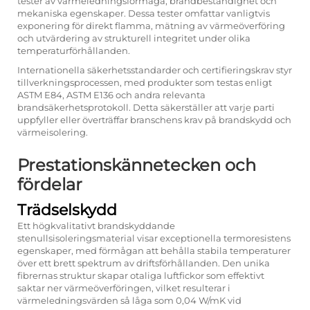
tester av värmeledningsförmåga, brandbeständighet och
mekaniska egenskaper. Dessa tester omfattar vanligtvis
exponering för direkt flamma, mätning av värmeöverföring
och utvärdering av strukturell integritet under olika
temperaturförhållanden.
Internationella säkerhetsstandarder och certifieringskrav styr
tillverkningsprocessen, med produkter som testas enligt
ASTM E84, ASTM E136 och andra relevanta
brandsäkerhetsprotokoll. Detta säkerställer att varje parti
uppfyller eller överträffar branschens krav på brandskydd och
värmeisolering.
Prestationskännetecken och
fördelar
Trädselskydd
Ett högkvalitativt brandskyddande
stenullsisoleringsmaterial visar exceptionella termoresistens
egenskaper, med förmågan att behålla stabila temperaturer
över ett brett spektrum av driftsförhållanden. Den unika
fibrernas struktur skapar otaliga luftfickor som effektivt
saktar ner värmeöverföringen, vilket resulterar i
värmeledningsvärden så låga som 0,04 W/mK vid