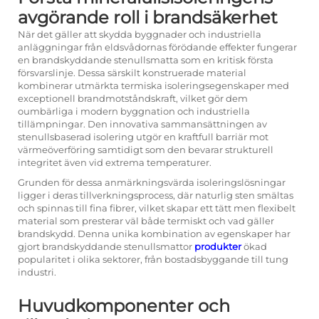
avgörande roll i brandsäkerhet
När det gäller att skydda byggnader och industriella
anläggningar från eldsvådornas förödande effekter fungerar
en brandskyddande stenullsmatta som en kritisk första
försvarslinje. Dessa särskilt konstruerade material
kombinerar utmärkta termiska isoleringsegenskaper med
exceptionell brandmotståndskraft, vilket gör dem
oumbärliga i modern byggnation och industriella
tillämpningar. Den innovativa sammansättningen av
stenullsbaserad isolering utgör en kraftfull barriär mot
värmeöverföring samtidigt som den bevarar strukturell
integritet även vid extrema temperaturer.
Grunden för dessa anmärkningsvärda isoleringslösningar
ligger i deras tillverkningsprocess, där naturlig sten smältas
och spinnas till fina fibrer, vilket skapar ett tätt men flexibelt
material som presterar väl både termiskt och vad gäller
brandskydd. Denna unika kombination av egenskaper har
gjort brandskyddande stenullsmattor
produkter
ökad
popularitet i olika sektorer, från bostadsbyggande till tung
industri.
Huvudkomponenter och