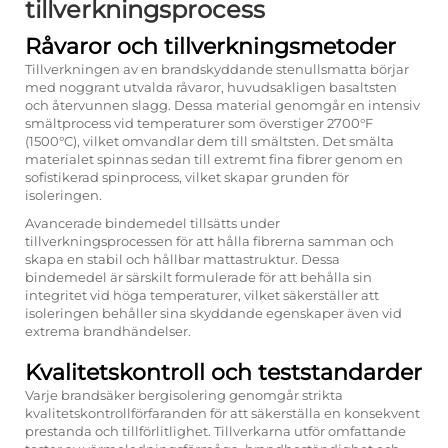
tillverkningsprocess
Råvaror och tillverkningsmetoder
Tillverkningen av en brandskyddande stenullsmatta börjar
med noggrant utvalda råvaror, huvudsakligen basaltsten
och återvunnen slagg. Dessa material genomgår en intensiv
smältprocess vid temperaturer som överstiger 2700°F
(1500°C), vilket omvandlar dem till smältsten. Det smälta
materialet spinnas sedan till extremt fina fibrer genom en
sofistikerad spinprocess, vilket skapar grunden för
isoleringen.
Avancerade bindemedel tillsätts under
tillverkningsprocessen för att hålla fibrerna samman och
skapa en stabil och hållbar mattastruktur. Dessa
bindemedel är särskilt formulerade för att behålla sin
integritet vid höga temperaturer, vilket säkerställer att
isoleringen behåller sina skyddande egenskaper även vid
extrema brandhändelser.
Kvalitetskontroll och teststandarder
Varje brandsäker bergisolering genomgår strikta
kvalitetskontrollförfaranden för att säkerställa en konsekvent
prestanda och tillförlitlighet. Tillverkarna utför omfattande