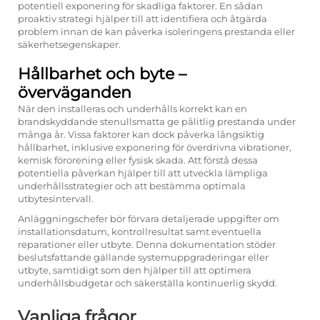
potentiell exponering för skadliga faktorer. En sådan
proaktiv strategi hjälper till att identifiera och åtgärda
problem innan de kan påverka isoleringens prestanda eller
säkerhetsegenskaper.
Hållbarhet och byte –
överväganden
När den installeras och underhålls korrekt kan en
brandskyddande stenullsmatta ge pålitlig prestanda under
många år. Vissa faktorer kan dock påverka långsiktig
hållbarhet, inklusive exponering för överdrivna vibrationer,
kemisk förorening eller fysisk skada. Att förstå dessa
potentiella påverkan hjälper till att utveckla lämpliga
underhållsstrategier och att bestämma optimala
utbytesintervall.
Anläggningschefer bör förvara detaljerade uppgifter om
installationsdatum, kontrollresultat samt eventuella
reparationer eller utbyte. Denna dokumentation stöder
beslutsfattande gällande systemuppgraderingar eller
utbyte, samtidigt som den hjälper till att optimera
underhållsbudgetar och säkerställa kontinuerlig skydd.
Vanliga frågor