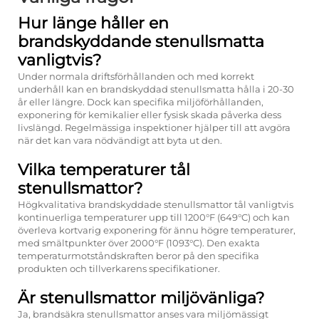
Hur länge håller en
brandskyddande stenullsmatta
vanligtvis?
Under normala driftsförhållanden och med korrekt
underhåll kan en brandskyddad stenullsmatta hålla i 20-30
år eller längre. Dock kan specifika miljöförhållanden,
exponering för kemikalier eller fysisk skada påverka dess
livslängd. Regelmässiga inspektioner hjälper till att avgöra
när det kan vara nödvändigt att byta ut den.
Vilka temperaturer tål
stenullsmattor?
Högkvalitativa brandskyddade stenullsmattor tål vanligtvis
kontinuerliga temperaturer upp till 1200°F (649°C) och kan
överleva kortvarig exponering för ännu högre temperaturer,
med smältpunkter över 2000°F (1093°C). Den exakta
temperaturmotståndskraften beror på den specifika
produkten och tillverkarens specifikationer.
Är stenullsmattor miljövänliga?
Ja, brandsäkra stenullsmattor anses vara miljömässigt