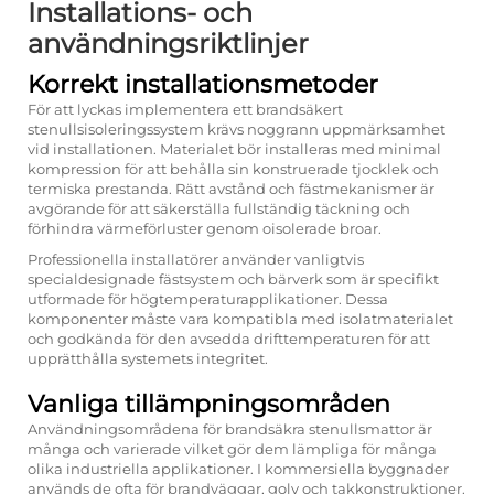
Installations- och
användningsriktlinjer
Korrekt installationsmetoder
För att lyckas implementera ett brandsäkert
stenullsisoleringssystem krävs noggrann uppmärksamhet
vid installationen. Materialet bör installeras med minimal
kompression för att behålla sin konstruerade tjocklek och
termiska prestanda. Rätt avstånd och fästmekanismer är
avgörande för att säkerställa fullständig täckning och
förhindra värmeförluster genom oisolerade broar.
Professionella installatörer använder vanligtvis
specialdesignade fästsystem och bärverk som är specifikt
utformade för högtemperaturapplikationer. Dessa
komponenter måste vara kompatibla med isolatmaterialet
och godkända för den avsedda drifttemperaturen för att
upprätthålla systemets integritet.
Vanliga tillämpningsområden
Användningsområdena för brandsäkra stenullsmattor är
många och varierade vilket gör dem lämpliga för många
olika industriella applikationer. I kommersiella byggnader
används de ofta för brandväggar, golv och takkonstruktioner.