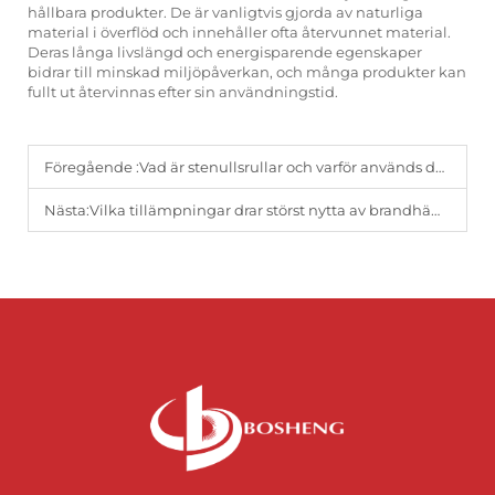
hållbara produkter. De är vanligtvis gjorda av naturliga
material i överflöd och innehåller ofta återvunnet material.
Deras långa livslängd och energisparende egenskaper
bidrar till minskad miljöpåverkan, och många produkter kan
fullt ut återvinnas efter sin användningstid.
Föregående :
Vad är stenullsrullar och varför används de i moderna byggnader?
Nästa:
Vilka tillämpningar drar störst nytta av brandhämmande stenskummsisolationsmattor?