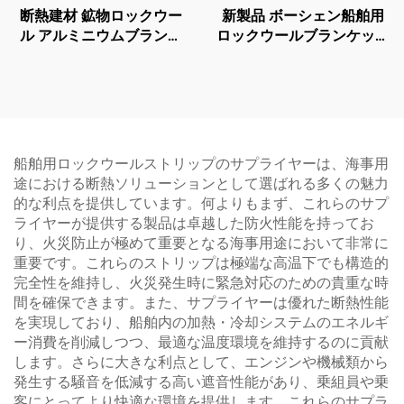
断熱建材 鉱物ロックウー
新製品 ボーシェン船舶用
ル アルミニウムブランケ
ロックウールブランケット
ット
床断熱材 ロックウール 防
音・防火用 ベルト状ロッ
クウールロール
船舶用ロックウールストリップのサプライヤーは、海事用
途における断熱ソリューションとして選ばれる多くの魅力
的な利点を提供しています。何よりもまず、これらのサプ
ライヤーが提供する製品は卓越した防火性能を持ってお
り、火災防止が極めて重要となる海事用途において非常に
重要です。これらのストリップは極端な高温下でも構造的
完全性を維持し、火災発生時に緊急対応のための貴重な時
間を確保できます。また、サプライヤーは優れた断熱性能
を実現しており、船舶内の加熱・冷却システムのエネルギ
ー消費を削減しつつ、最適な温度環境を維持するのに貢献
します。さらに大きな利点として、エンジンや機械類から
発生する騒音を低減する高い遮音性能があり、乗組員や乗
客にとってより快適な環境を提供します。これらのサプラ