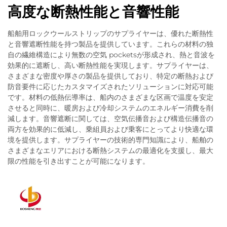
高度な断熱性能と音響性能
船舶用ロックウールストリップのサプライヤーは、優れた断熱性
と音響遮断性能を持つ製品を提供しています。これらの材料の独
自の繊維構造により無数の空気 pocketsが形成され、熱と音波を
効果的に遮断し、高い断熱性能を実現します。サプライヤーは、
さまざまな密度や厚さの製品を提供しており、特定の断熱および
防音要件に応じたカスタマイズされたソリューションに対応可能
です。材料の低熱伝導率は、船内のさまざまな区画で温度を安定
させると同時に、暖房および冷却システムのエネルギー消費を削
減します。音響遮断に関しては、空気伝播音および構造伝播音の
両方を効果的に低減し、乗組員および乗客にとってより快適な環
境を提供します。サプライヤーの技術的専門知識により、船舶の
さまざまなエリアにおける断熱システムの最適化を支援し、最大
限の性能を引き出すことが可能になります。