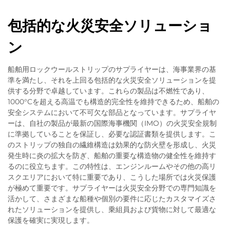
包括的な火災安全ソリューショ
ン
船舶用ロックウールストリップのサプライヤーは、海事業界の基
準を満たし、それを上回る包括的な火災安全ソリューションを提
供する分野で卓越しています。これらの製品は不燃性であり、
1000°Cを超える高温でも構造的完全性を維持できるため、船舶の
安全システムにおいて不可欠な部品となっています。サプライヤ
ーは、自社の製品が最新の国際海事機関（IMO）の火災安全規制
に準拠していることを保証し、必要な認証書類を提供します。こ
のストリップの独自の繊維構造は効果的な防火壁を形成し、火災
発生時に炎の拡大を防ぎ、船舶の重要な構造物の健全性を維持す
るのに役立ちます。この特性は、エンジンルームやその他の高リ
スクエリアにおいて特に重要であり、こうした場所では火災保護
が極めて重要です。サプライヤーは火災安全分野での専門知識を
活かして、さまざまな船種や個別の要件に応じたカスタマイズさ
れたソリューションを提供し、乗組員および貨物に対して最適な
保護を確実に実現します。