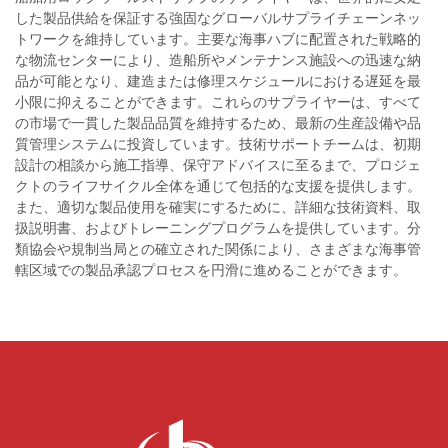
した製品供給を保証する強固なグローバルサプライチェーンネッ
トワークを維持しています。主要な海事ハブに配置された戦略的
な物流センターにより、造船所やメンテナンス施設への迅速な納
品が可能となり、建造または修理スケジュールにおける遅延を最
小限に抑えることができます。これらのサプライヤーは、すべて
の市場で一貫した製品品質を維持するため、最新の生産設備や品
質管理システムに投資しています。技術サポートチームは、初期
設計の相談から施工指導、保守アドバイスに至るまで、プロジェ
クトのライフサイクル全体を通じて包括的な支援を提供します。
また、適切な製品使用を確実にするために、詳細な技術資料、取
扱説明書、およびトレーニングプログラムを提供しています。分
類協会や規制当局との確立された関係により、さまざまな海事管
轄区域での製品承認プロセスを円滑に進めることができます。