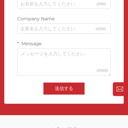
0/100
Company Name
0/200
Message
0/1000
送信する