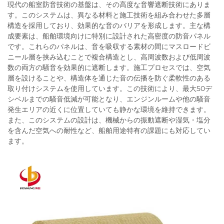
現代の船室防音技術の基盤は、その高度な音響遮断技術にありま
す。このシステムは、異なる材料と施工技術を組み合わせた多層
構造を採用しており、効果的な音のバリアを形成します。主な構
成要素は、船舶環境向けに特別に設計された高密度の防音パネル
です。これらのパネルは、音を吸収する素材の間にマスロードビ
ニール層を挟み込むことで複合構造とし、高周波数および低周波
数の両方の騒音を効果的に遮断します。施工プロセスでは、空気
層を設けることや、構造体を通じた音の伝播を防ぐ柔軟性のある
取り付けシステムを使用しています。この技術により、最大50デ
シベルまでの騒音低減が可能となり、エンジンルームや他の騒音
発生エリアの近くに位置していても静かな環境を維持できます。
また、このシステムの設計は、機械からの振動遮断や湿気・塩分
を含んだ空気への耐性など、船舶用途特有の課題にも対応してい
ます。