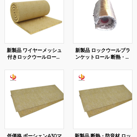
新製品 ワイヤーメッシュ
新製品 ロックウールブラ
付きロックウールロール
ンケットロール 断熱・防
岩鉱ウールフェルト 音遮
火用 工業用フレキシブル
蔽用岩鉱ウールブランケッ
断熱カバー
ト
低価格 ボーシェンA30マ
新製品 断熱・防音材 ロッ