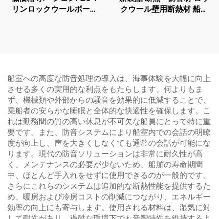
リンロックウールボード
クウール壁用断熱材 船舶
断熱用ロックウールボード
用ロックウールボード
石綿建材断熱パネル用
船室への高度な防音処理の導入は、海事体験を大幅に向上
させる多くの実用的な利点をもたらします。何よりもま
ず、機械類や外部からの騒音を効果的に低減することで、
乗船者の安らかな睡眠と全体的な快適性を確保します。こ
れは勤務間の質の高い休息が不可欠な船員にとって特に重
要です。また、防音システムにより船室内での会話の明瞭
度が向上し、声を大きくしなくても通常の会話が可能にな
ります。現代の防音ソリューションは非常に耐久性が高
く、メンテナンスの必要が少ないため、船舶の寿命期間
中、ほとんど手入れをせずに使用できるのが一般的です。
さらにこれらのシステムは追加的な断熱性能を提供するた
め、暖房および冷房コストの削減につながり、エネルギー
効率の向上にも寄与します。使用される材料は、湿気に対
して耐性があり、過酷な環境下でも音響特性を維持するよ