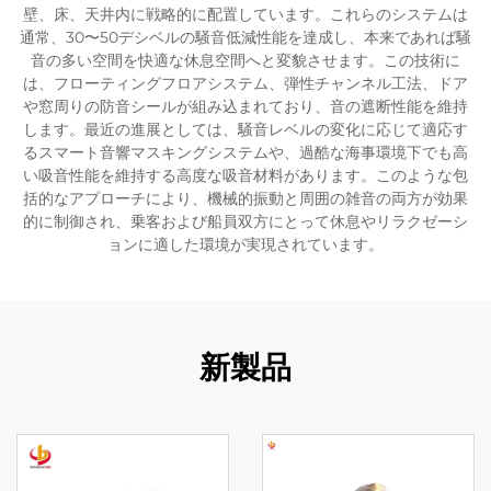
壁、床、天井内に戦略的に配置しています。これらのシステムは
通常、30〜50デシベルの騒音低減性能を達成し、本来であれば騒
音の多い空間を快適な休息空間へと変貌させます。この技術に
は、フローティングフロアシステム、弾性チャンネル工法、ドア
や窓周りの防音シールが組み込まれており、音の遮断性能を維持
します。最近の進展としては、騒音レベルの変化に応じて適応す
るスマート音響マスキングシステムや、過酷な海事環境下でも高
い吸音性能を維持する高度な吸音材料があります。このような包
括的なアプローチにより、機械的振動と周囲の雑音の両方が効果
的に制御され、乗客および船員双方にとって休息やリラクゼーシ
ョンに適した環境が実現されています。
新製品