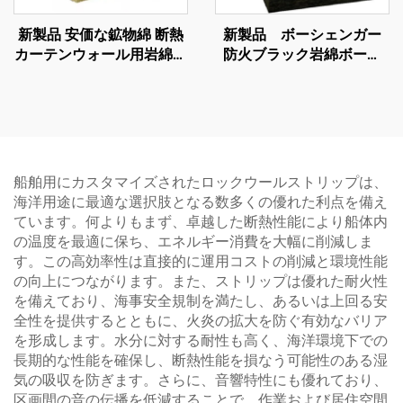
新製品 安価な鉱物綿 断熱
新製品 ボーシェンガー
カーテンウォール用岩綿ボ
防火ブラック岩綿ボード
ード カーテンウォール用
高密度岩綿 音遮断 防火
岩綿サプライヤー
船舶用にカスタマイズされたロックウールストリップは、
海洋用途に最適な選択肢となる数多くの優れた利点を備え
ています。何よりもまず、卓越した断熱性能により船体内
の温度を最適に保ち、エネルギー消費を大幅に削減しま
す。この高効率性は直接的に運用コストの削減と環境性能
の向上につながります。また、ストリップは優れた耐火性
を備えており、海事安全規制を満たし、あるいは上回る安
全性を提供するとともに、火炎の拡大を防ぐ有効なバリア
を形成します。水分に対する耐性も高く、海洋環境下での
長期的な性能を確保し、断熱性能を損なう可能性のある湿
気の吸収を防ぎます。さらに、音響特性にも優れており、
区画間の音の伝播を低減することで、作業および居住空間