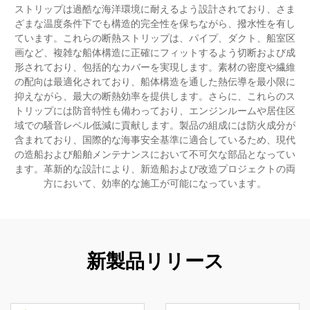
ストリップは過酷な海洋環境に耐えるよう設計されており、さま
ざまな温度条件下でも構造的完全性を保ちながら、撥水性を有し
ています。これらの断熱ストリップは、パイプ、ダクト、船室区
画など、複雑な船体構造に正確にフィットするよう切断および成
形されており、包括的なカバーを実現します。素材の密度や繊維
の配向は最適化されており、船体構造を通した熱伝導を最小限に
抑えながら、最大の断熱効率を提供します。さらに、これらのス
トリップには防音特性も備わっており、エンジンルームや居住区
域での騒音レベル低減に貢献します。製品の組成には防火成分が
含まれており、国際的な海事安全基準に適合しているため、現代
の造船および船舶メンテナンスにおいて不可欠な部品となってい
ます。革新的な設計により、新造船および改造プロジェクトの両
方において、効率的な施工が可能になっています。
新製品リリース