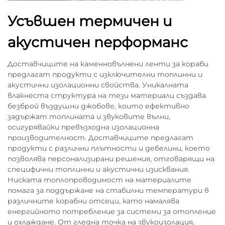
Усъвшен термичен и
акустичен перформанс
Доставчиците на каменновълнени ленти за кораби
предлагат продукти с изключителни топлинни и
акустични изолационни свойства. Уникалната
влакнеста структура на тези материали създава
безброй въздушни джобове, които ефективно
задържат топлината и звуковите вълни,
осигурявайки превъзходна изолационна
производителност. Доставчиците предлагат
продукти с различни плътности и дебелини, което
позволява персонализирани решения, отговарящи на
специфични топлинни и акустични изисквания.
Ниската топлопроводимост на материалите
помага за поддържане на стабилни температури в
различните корабни отсеци, като намалява
енергийното потребление за системи за отопление
и охлаждане. От гледна точка на звукоизолация,