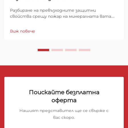
Разбиране на превъзходните защитни
свойства срещу пожар на минералната вата.
Когато става въпрос за защита на домовете
от пожарни опасности, изборът на изолационен
Виж повече
материал играе ключова роля за общата
безопасност на сградата. Рулоните от
минерална вата са се утвърдили...
Поискайте безплатна
оферта
Нашият представител ще се свърже с
вас скоро.