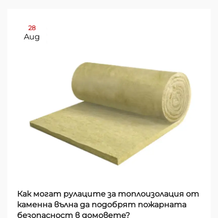
28
Aug
Как могат рулаците за топлоизолация от
каменна вълна да подобрят пожарната
безопасност в домовете?