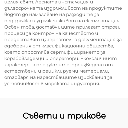
целия свят. Лесната инсталация и
дългосрочната издръжливост на продуктите
водят до намаляване на разходите за
поддръжка и удължен живот на експлоатация.
Освен това, доставчиците прилагат строги
процеси за контрол на качеството и
предоставят изчерпателна документация за
одобрения от класификационни общества,
което опростява сертифицирането за
корабовладелци и оператори. Екологичният
характер на продуктите, произведени от
естествени и рециклируеми материали,
отговаря на нарастващите изисквания за
устойчивост в морската индустрия.
Съвети и трикове