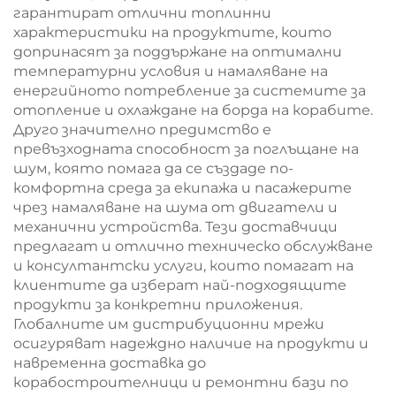
гарантират отлични топлинни
характеристики на продуктите, които
допринасят за поддържане на оптимални
температурни условия и намаляване на
енергийното потребление за системите за
отопление и охлаждане на борда на корабите.
Друго значително предимство е
превъзходната способност за поглъщане на
шум, която помага да се създаде по-
комфортна среда за екипажа и пасажерите
чрез намаляване на шума от двигатели и
механични устройства. Тези доставчици
предлагат и отлично техническо обслужване
и консултантски услуги, които помагат на
клиентите да изберат най-подходящите
продукти за конкретни приложения.
Глобалните им дистрибуционни мрежи
осигуряват надеждно наличие на продукти и
навременна доставка до
корабостроителници и ремонтни бази по