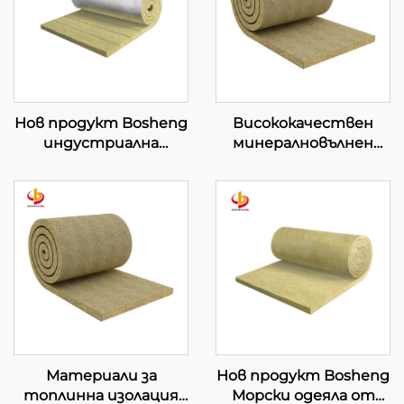
Нов продукт Bosheng
Висококачествен
индустриална
минералновълнен
каменна вълна в
шумозаглушаващ
ивици Килим от
топлоизолационен
каменна вълна Руло за
одеял с мрежа от
термоизолация на
желязна проволока 120
индустриални котли
kg/m³
и сгради
Минералновълнено
одеяло
Материали за
Нов продукт Bosheng
топлинна изолация
Морски одеяла от