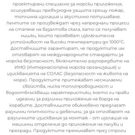
проектирани специално за морски приложения,
осигуряващи превъзходна защита срещу пожар,
топлинна изолация и акустично потушаване.
Лентите се произвеждат чрез напреднали процеси
на стапяне на базалтова скала, като се получават
нишки, които проявяват изключителна
устойчивост на високи температури до 1000°C.
Доставчиците гарантират, че продуктите им
отговарят на международните стандарти за
морска безопасност, включително разпоредбите на
ИМО (Интернacionalна морска организация) и
изискванията на СОЛАС (Безопасност на живота на
море). Продуктите притежават несмилаеми
свойства, ниска топлопроводимост и
водоотблъскващи характеристики, което ги прави
идеални за различни приложения на борда на
корабите. Доставчиците обикновено предлагат
различни плътности и дебелини, за да отговарят на
различните изисквания за монтаж – от изолация на
машинни отделения до приложения на палуби и
прегради. Продуктите преминават през строги