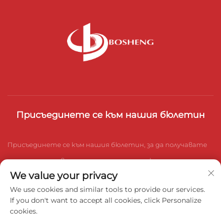
Присъединете се към нашия бюлетин
Присъединете се към нашия бюлетин, за да получавате
последните новини от индустрията, актуализации и
We value your privacy
прозрения от нашия екип.
We use cookies and similar tools to provide our services.
If you don't want to accept all cookies, click Personalize
cookies.
Абонирай се