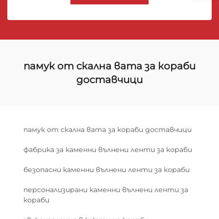
памук от скална вата за кораби
доставчици
памук от скална вата за кораби доставчици
фабрика за каменни вълнени ленти за кораби
безопасни каменни вълнени ленти за кораби
персонализирани каменни вълнени ленти за
кораби