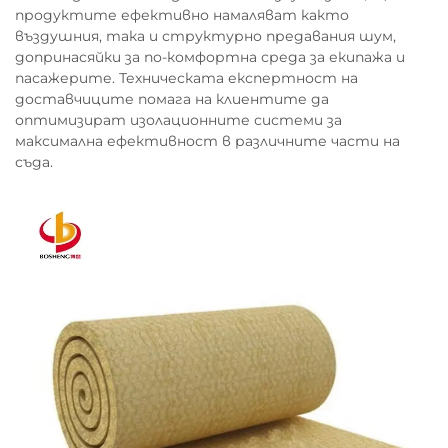
продуктите ефективно намаляват както
въздушния, така и структурно предавания шум,
допринасяйки за по-комфортна среда за екипажа и
пасажерите. Техническата експертност на
доставчиците помага на клиентите да
оптимизират изолационните системи за
максимална ефективност в различните части на
съда.