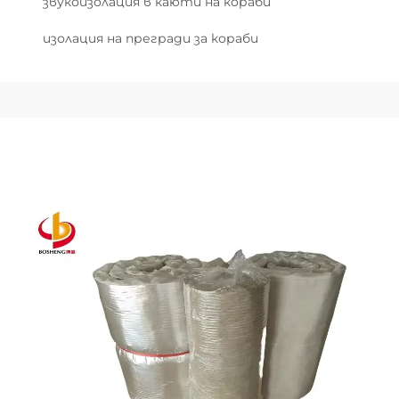
звукоизолация в каюти на кораби
изолация на прегради за кораби