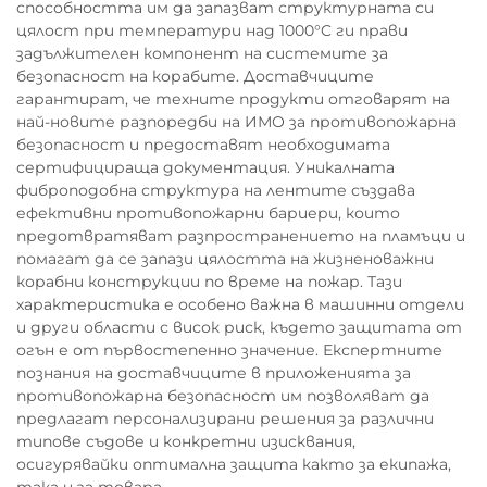
способността им да запазват структурната си
цялост при температури над 1000°C ги прави
задължителен компонент на системите за
безопасност на корабите. Доставчиците
гарантират, че техните продукти отговарят на
най-новите разпоредби на ИМО за противопожарна
безопасност и предоставят необходимата
сертифицираща документация. Уникалната
фиброподобна структура на лентите създава
ефективни противопожарни бариери, които
предотвратяват разпространението на пламъци и
помагат да се запази цялостта на жизненоважни
корабни конструкции по време на пожар. Тази
характеристика е особено важна в машинни отдели
и други области с висок риск, където защитата от
огън е от първостепенно значение. Експертните
познания на доставчиците в приложенията за
противопожарна безопасност им позволяват да
предлагат персонализирани решения за различни
типове съдове и конкретни изисквания,
осигурявайки оптимална защита както за екипажа,