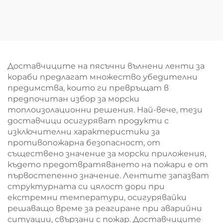
на сгради Минерална
каменна вата за
каменна вълна
подова изолация,
Алуминиево одеяло
звуко и
противопожарна
изолация от рула
базалтова каменна
Доставчиците на пясъчни вълнени ленти за
вата
кораби предлагат множество убедителни
предимства, които ги превръщат в
предпочитан избор за морски
топлоизолационни решения. Най-вече, тези
доставчици осигуряват продукти с
изключителни характеристики за
противопожарна безопасност, от
съществено значение за морски приложения,
където предотвратяването на пожари е от
първостепенно значение. Лентите запазват
структурната си цялост дори при
екстремни температури, осигурявайки
решаващо време за реагиране при аварийни
ситуации, свързани с пожар. Доставчиците