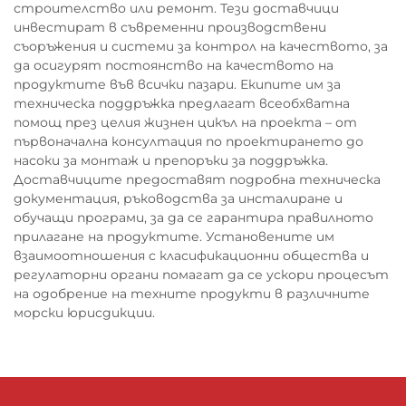
строителство или ремонт. Тези доставчици
инвестират в съвременни производствени
съоръжения и системи за контрол на качеството, за
да осигурят постоянство на качеството на
продуктите във всички пазари. Екипите им за
техническа поддръжка предлагат всеобхватна
помощ през целия жизнен цикъл на проекта – от
първоначална консултация по проектирането до
насоки за монтаж и препоръки за поддръжка.
Доставчиците предоставят подробна техническа
документация, ръководства за инсталиране и
обучащи програми, за да се гарантира правилното
прилагане на продуктите. Установените им
взаимоотношения с класификационни общества и
регулаторни органи помагат да се ускори процесът
на одобрение на техните продукти в различните
морски юрисдикции.