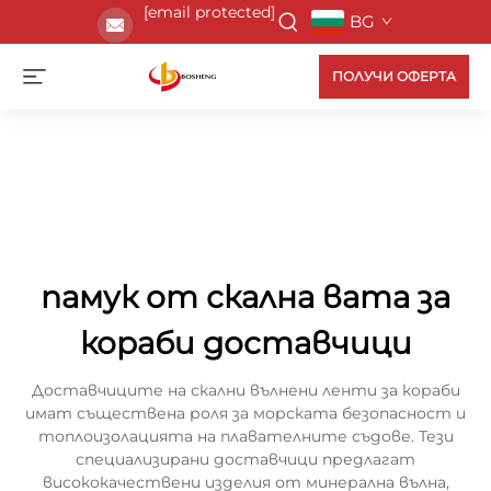
[email protected]
BG
ПОЛУЧИ ОФЕРТА
памук от скална вата за
кораби доставчици
Доставчиците на скални вълнени ленти за кораби
имат съществена роля за морската безопасност и
топлоизолацията на плавателните съдове. Тези
специализирани доставчици предлагат
висококачествени изделия от минерална вълна,