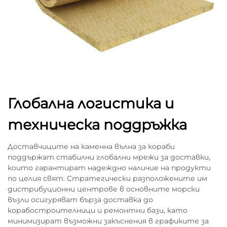
Глобална логистика и
техническа поддръжка
Доставчиците на каменна вълна за кораби
поддържат стабилни глобални мрежи за доставки,
които гарантират надеждно наличие на продукти
по целия свят. Стратегически разположените им
дистрибуционни центрове в основните морски
възли осигуряват бърза доставка до
корабостроителници и ремонтни бази, като
минимизират възможни закъснения в графиките за