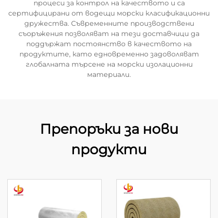
процеси за контрол на качеството и са
сертифицирани от водещи морски класификационни
дружества. Съвременните производствени
съоръжения позволяват на тези доставчици да
поддържат постоянство в качеството на
продуктите, като едновременно задоволяват
глобалната търсене на морски изолационни
материали.
Препоръки за нови
продукти