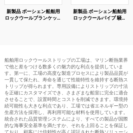
新製品 ボーシェン船舶用
新製品 ボーシェン船舶用
ロックウールブランケット
ロックウールパイプ 騒音
床断熱材 ロックウール 防
防止 断熱材 建設用防火・
音・防火用 ベルト状ロッ
熱絶縁材
クウールロール
船舶用ロックウールストリップの工場は、マリン断熱業界
で他と差をつける数多くの魅力的な利点を提供していま
す。第一に、工場の高度な製造プロセスにより製品品質が
一貫して保たれ、寿命を通じて性能特性を維持する断熱ス
トリップが得られます。専用設備によりストリップの寸法
を正確にカスタマイズでき、さまざまな船室に完全に適合
させることで、設置時間とコストを削減できます。環境持
続可能性も大きな利点であり、工場では省エネルギー型の
生産方法を採用し、再利用可能な材料を使用しています。
統合された品質管理システムにより、すべての製品が国際
的な海事安全基準を満たすか、それを上回ることを保証し
ており、顧客には信頼性が高く認証された断熱ソリューシ