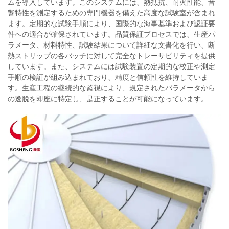
ムを導入しています。このシステムには、熱抵抗、耐火性能、音
響特性を測定するための専門機器を備えた高度な試験室が含まれ
ます。定期的な試験手順により、国際的な海事基準および認証要
件への適合が確保されています。品質保証プロセスでは、生産パ
ラメータ、材料特性、試験結果について詳細な文書化を行い、断
熱ストリップの各バッチに対して完全なトレーサビリティを提供
しています。また、システムには試験装置の定期的な校正や測定
手順の検証が組み込まれており、精度と信頼性を維持していま
す。生産工程の継続的な監視により、規定されたパラメータから
の逸脱を即座に特定し、是正することが可能になっています。