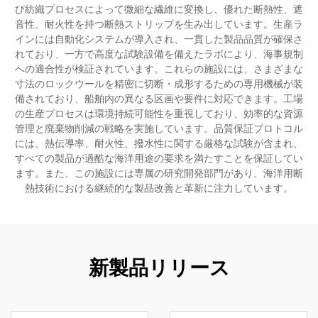
び紡織プロセスによって微細な繊維に変換し、優れた断熱性、遮
音性、耐火性を持つ断熱ストリップを生み出しています。生産ラ
インには自動化システムが導入され、一貫した製品品質が確保さ
れており、一方で高度な試験設備を備えたラボにより、海事規制
への適合性が検証されています。これらの施設には、さまざまな
寸法のロックウールを精密に切断・成形するための専用機械が装
備されており、船舶内の異なる区画や要件に対応できます。工場
の生産プロセスは環境持続可能性を重視しており、効率的な資源
管理と廃棄物削減の戦略を実施しています。品質保証プロトコル
には、熱伝導率、耐火性、撥水性に関する厳格な試験が含まれ、
すべての製品が過酷な海洋用途の要求を満たすことを保証してい
ます。また、この施設には専属の研究開発部門があり、海洋用断
熱技術における継続的な製品改善と革新に注力しています。
新製品リリース