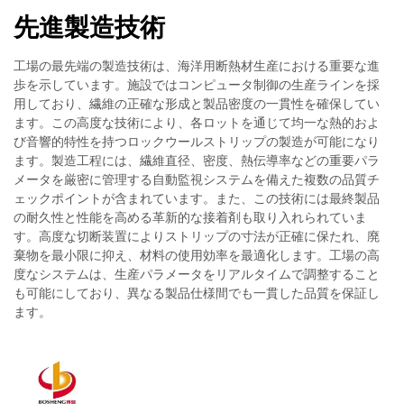
先進製造技術
工場の最先端の製造技術は、海洋用断熱材生産における重要な進
歩を示しています。施設ではコンピュータ制御の生産ラインを採
用しており、繊維の正確な形成と製品密度の一貫性を確保してい
ます。この高度な技術により、各ロットを通じて均一な熱的およ
び音響的特性を持つロックウールストリップの製造が可能になり
ます。製造工程には、繊維直径、密度、熱伝導率などの重要パラ
メータを厳密に管理する自動監視システムを備えた複数の品質チ
ェックポイントが含まれています。また、この技術には最終製品
の耐久性と性能を高める革新的な接着剤も取り入れられていま
す。高度な切断装置によりストリップの寸法が正確に保たれ、廃
棄物を最小限に抑え、材料の使用効率を最適化します。工場の高
度なシステムは、生産パラメータをリアルタイムで調整すること
も可能にしており、異なる製品仕様間でも一貫した品質を保証し
ます。