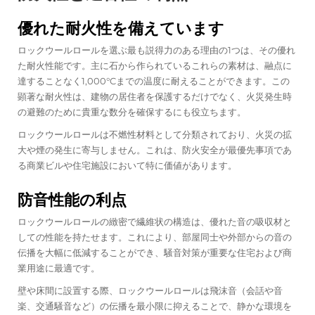
優れた耐火性を備えています
ロックウールロールを選ぶ最も説得力のある理由の1つは、その優れ
た耐火性能です。主に石から作られているこれらの素材は、融点に
達することなく1,000°Cまでの温度に耐えることができます。この
顕著な耐火性は、建物の居住者を保護するだけでなく、火災発生時
の避難のために貴重な数分を確保するにも役立ちます。
ロックウールロールは不燃性材料として分類されており、火災の拡
大や煙の発生に寄与しません。これは、防火安全が最優先事項であ
る商業ビルや住宅施設において特に価値があります。
防音性能の利点
ロックウールロールの緻密で繊維状の構造は、優れた音の吸収材と
しての性能を持たせます。これにより、部屋同士や外部からの音の
伝播を大幅に低減することができ、騒音対策が重要な住宅および商
業用途に最適です。
壁や床間に設置する際、ロックウールロールは飛沫音（会話や音
楽、交通騒音など）の伝播を最小限に抑えることで、静かな環境を