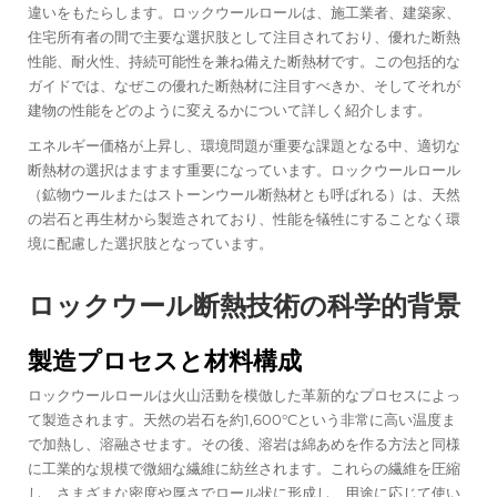
違いをもたらします。ロックウールロールは、施工業者、建築家、
住宅所有者の間で主要な選択肢として注目されており、優れた断熱
性能、耐火性、持続可能性を兼ね備えた断熱材です。この包括的な
ガイドでは、なぜこの優れた断熱材に注目すべきか、そしてそれが
建物の性能をどのように変えるかについて詳しく紹介します。
エネルギー価格が上昇し、環境問題が重要な課題となる中、適切な
断熱材の選択はますます重要になっています。ロックウールロール
（鉱物ウールまたはストーンウール断熱材とも呼ばれる）は、天然
の岩石と再生材から製造されており、性能を犠牲にすることなく環
境に配慮した選択肢となっています。
ロックウール断熱技術の科学的背景
製造プロセスと材料構成
ロックウールロールは火山活動を模倣した革新的なプロセスによっ
て製造されます。天然の岩石を約1,600°Cという非常に高い温度ま
で加熱し、溶融させます。その後、溶岩は綿あめを作る方法と同様
に工業的な規模で微細な繊維に紡丝されます。これらの繊維を圧縮
し、さまざまな密度や厚さでロール状に形成し、用途に応じて使い