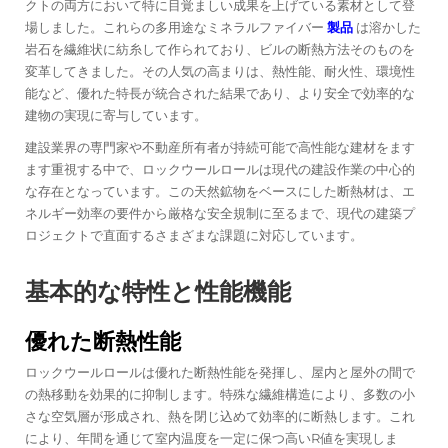
クトの両方において特に目覚ましい成果を上げている素材として登
場しました。これらの多用途なミネラルファイバー
製品
は溶かした
岩石を繊維状に紡糸して作られており、ビルの断熱方法そのものを
変革してきました。その人気の高まりは、熱性能、耐火性、環境性
能など、優れた特長が統合された結果であり、より安全で効率的な
建物の実現に寄与しています。
建設業界の専門家や不動産所有者が持続可能で高性能な建材をます
ます重視する中で、ロックウールロールは現代の建設作業の中心的
な存在となっています。この天然鉱物をベースにした断熱材は、エ
ネルギー効率の要件から厳格な安全規制に至るまで、現代の建築プ
ロジェクトで直面するさまざまな課題に対応しています。
基本的な特性と性能機能
優れた断熱性能
ロックウールロールは優れた断熱性能を発揮し、屋内と屋外の間で
の熱移動を効果的に抑制します。特殊な繊維構造により、多数の小
さな空気層が形成され、熱を閉じ込めて効率的に断熱します。これ
により、年間を通じて室内温度を一定に保つ高いR値を実現しま