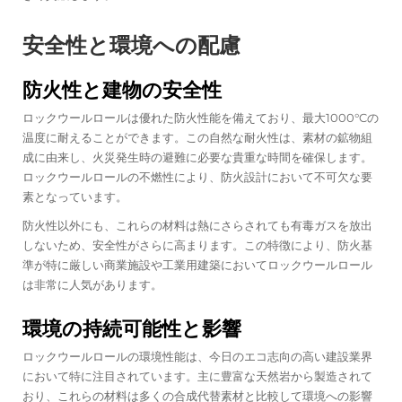
安全性と環境への配慮
防火性と建物の安全性
ロックウールロールは優れた防火性能を備えており、最大1000°Cの
温度に耐えることができます。この自然な耐火性は、素材の鉱物組
成に由来し、火災発生時の避難に必要な貴重な時間を確保します。
ロックウールロールの不燃性により、防火設計において不可欠な要
素となっています。
防火性以外にも、これらの材料は熱にさらされても有毒ガスを放出
しないため、安全性がさらに高まります。この特徴により、防火基
準が特に厳しい商業施設や工業用建築においてロックウールロール
は非常に人気があります。
環境の持続可能性と影響
ロックウールロールの環境性能は、今日のエコ志向の高い建設業界
において特に注目されています。主に豊富な天然岩から製造されて
おり、これらの材料は多くの合成代替素材と比較して環境への影響