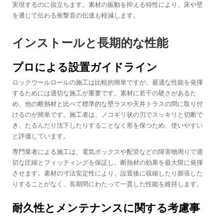
実現するのに役立ちます。素材の振動を抑える特性により、床や壁
を通じて伝わる衝撃音の伝達も軽減します。
インストールと長期的な性能
プロによる設置ガイドライン
ロックウールロールの施工は比較的簡単ですが、最適な性能を発揮
するためには適切な施工が重要です。素材に若干の硬さがあるた
め、他の断熱材と比べて標準的な壁ラスや天井トラスの間に取り付
けるのが簡単です。施工者は、ノコギリ状の刃でスッキリと切断で
き、たるんだり沈下したりすることなく形を保つため、使いやすい
と評価しています。
専門業者による施工は、電気ボックスや配管などの障害物周りで適
切な圧縮とフィッティングを保証し、断熱材の効果を最大限に発揮
させます。素材の寸法安定性により、設置後に収縮したり膨張した
りすることがなく、長期間にわたって一貫した性能を維持します。
耐久性とメンテナンスに関する考慮事