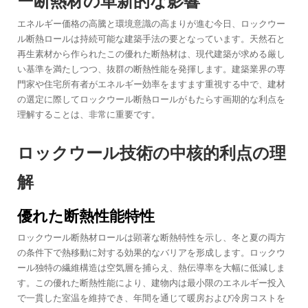
ー断熱材の革新的な影響
エネルギー価格の高騰と環境意識の高まりが進む今日、ロックウー
ル断熱ロールは持続可能な建築手法の要となっています。天然石と
再生素材から作られたこの優れた断熱材は、現代建築が求める厳し
い基準を満たしつつ、抜群の断熱性能を発揮します。建築業界の専
門家や住宅所有者がエネルギー効率をますます重視する中で、建材
の選定に際してロックウール断熱ロールがもたらす画期的な利点を
理解することは、非常に重要です。
ロックウール技術の中核的利点の理
解
優れた断熱性能特性
ロックウール断熱材ロールは顕著な断熱特性を示し、冬と夏の両方
の条件下で熱移動に対する効果的なバリアを形成します。ロックウ
ール独特の繊維構造は空気層を捕らえ、熱伝導率を大幅に低減しま
す。この優れた断熱性能により、建物内は最小限のエネルギー投入
で一貫した室温を維持でき、年間を通じて暖房および冷房コストを