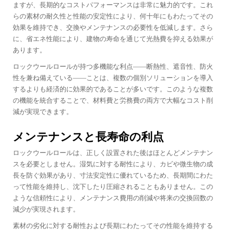
ますが、長期的なコストパフォーマンスは非常に魅力的です。これ
らの素材の耐久性と性能の安定性により、何十年にもわたってその
効果を維持でき、交換やメンテナンスの必要性を低減します。さら
に、省エネ性能により、建物の寿命を通じて光熱費を抑える効果が
あります。
ロックウールロールが持つ多機能な利点――断熱性、遮音性、防火
性を兼ね備えている――ことは、複数の個別ソリューションを導入
するよりも経済的に効果的であることが多いです。このような複数
の機能を統合することで、材料費と労務費の両方で大幅なコスト削
減が実現できます。
メンテナンスと長寿命の利点
ロックウールロールは、正しく設置された後はほとんどメンテナン
スを必要としません。湿気に対する耐性により、カビや微生物の成
長を防ぐ効果があり、寸法安定性に優れているため、長期間にわた
って性能を維持し、沈下したり圧縮されることもありません。この
ような信頼性により、メンテナンス費用の削減や将来の交換回数の
減少が実現されます。
素材の劣化に対する耐性および長期にわたってその性能を維持する