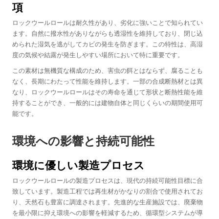
項
ロックウールロールは耐久性があり、劣化に強いことで知られてい
ます。自然に撥水性がありながらも透湿性を維持しており、閉じ込
められた湿気を逃がしてカビの発生を防ぎます。この特性は、高湿
度の気候や結露が発生しやすい場所において特に重要です。
この素材は無機質な構成のため、害虫の餌とはならず、腐ることも
なく、長期にわたって性能を維持します。一部の合成断熱材とは異
なり、ロックウールロールはその寿命を通じて形状と断熱性能を維
持することができ、一般的には建物自体と同じくらいの期間使用可
能です。
環境への影響と持続可能性
環境に優しい製造プロセス
ロックウールロールの製造プロセスは、現代の持続可能性目標に合
致しています。製造工程では再生材がかなりの割合で使用されてお
り、天然石も豊富に調達されます。先進的な生産施設では、廃棄物
を最小限に抑え環境への影響を軽減するため、循環型システムが導