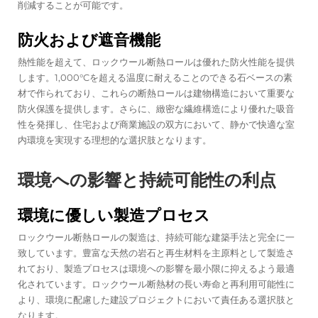
削減することが可能です。
防火および遮音機能
熱性能を超えて、ロックウール断熱ロールは優れた防火性能を提供
します。1,000°Cを超える温度に耐えることのできる石ベースの素
材で作られており、これらの断熱ロールは建物構造において重要な
防火保護を提供します。さらに、緻密な繊維構造により優れた吸音
性を発揮し、住宅および商業施設の双方において、静かで快適な室
内環境を実現する理想的な選択肢となります。
環境への影響と持続可能性の利点
環境に優しい製造プロセス
ロックウール断熱ロールの製造は、持続可能な建築手法と完全に一
致しています。豊富な天然の岩石と再生材料を主原料として製造さ
れており、製造プロセスは環境への影響を最小限に抑えるよう最適
化されています。ロックウール断熱材の長い寿命と再利用可能性に
より、環境に配慮した建設プロジェクトにおいて責任ある選択肢と
なります。