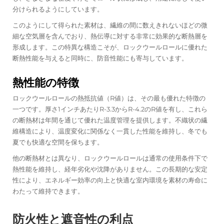
分けられるようにしています。
このようにして得られた素材は、繊維の間に数えきれないほどの微
細な空気層を含んでおり、熱伝導に対する非常に効果的な断熱層を
形成します。この特異な構造こそが、ロックウールロールに優れた
断熱性能を与えると同時に、防音性能にも寄与しています。
熱性能の特徴
ロックウールロールの熱抵抗値（R値）は、その最も優れた特徴の
一つです。厚さ1インチあたりR-3.3からR-4.2のR値を有し、これら
の断熱材は年間を通じて優れた温度管理を提供します。不織状の繊
維構造により、温度変化に関係なく一貫した性能を維持し、冬でも
夏でも快適な空間を保ちます。
他の断熱材とは異なり、ロックウールロールは通常の使用条件下で
熱性能を維持し、経年劣化や沈降がありません。この長期的な安定
性により、エネルギー効率の向上と快適な室内環境を素材の寿命に
わたって維持できます。
防火性と遮音性の利点