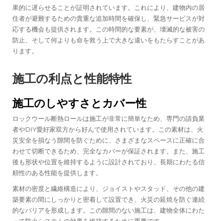
果的に遅らせることが証明されています。これにより、建物内の居
住者が避難するための貴重な追加時間を確保し、緊急サービスが対
応する機会も提供されます。この時間的な要素が、壊滅的な被害の
防止、そして何よりも命を救う上で大きな違いをもたらすことがあ
ります。
施工の利点と性能特性
施工のしやすさとカバー性
ロックウール断熱ロールは施工が非常に簡単なため、専門の請負業
者やDIY愛好家双方から好んで使用されています。この素材は、火
災安全を損なう隙間を防ぐために、さまざまなスペースに正確に合
わせて切断できるため、完全なカバーが保証されます。また、施工
後も形状や位置を維持するように設計されており、長期にわたる信
頼性のある性能を提供します。
素材の密度と繊維構造により、ジョイストやスタッド、その他の建
築要素の間にしっかりと密着して設置でき、火災の延焼を防ぐ連続
的なバリアを形成します。この隙間のない施工は、建物全体にわた