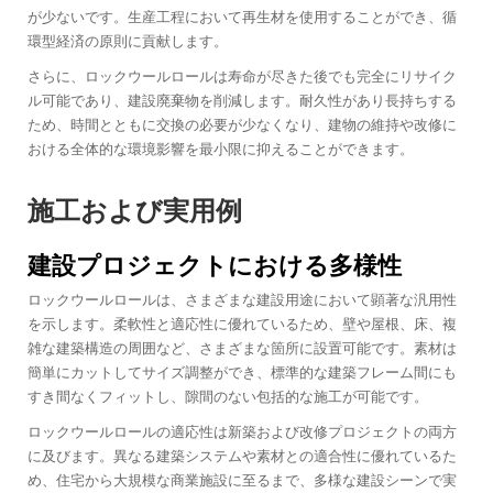
が少ないです。生産工程において再生材を使用することができ、循
環型経済の原則に貢献します。
さらに、ロックウールロールは寿命が尽きた後でも完全にリサイク
ル可能であり、建設廃棄物を削減します。耐久性があり長持ちする
ため、時間とともに交換の必要が少なくなり、建物の維持や改修に
おける全体的な環境影響を最小限に抑えることができます。
施工および実用例
建設プロジェクトにおける多様性
ロックウールロールは、さまざまな建設用途において顕著な汎用性
を示します。柔軟性と適応性に優れているため、壁や屋根、床、複
雑な建築構造の周囲など、さまざまな箇所に設置可能です。素材は
簡単にカットしてサイズ調整ができ、標準的な建築フレーム間にも
すき間なくフィットし、隙間のない包括的な施工が可能です。
ロックウールロールの適応性は新築および改修プロジェクトの両方
に及びます。異なる建築システムや素材との適合性に優れているた
め、住宅から大規模な商業施設に至るまで、多様な建設シーンで実