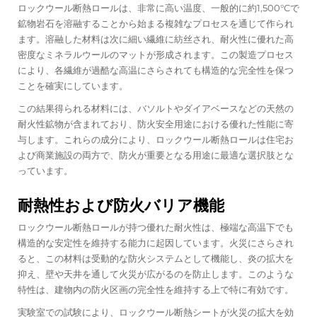
ロックウール断熱ロールは、非常に高い温度、一般的に約1,500°Cで
鉱物岩石を溶融することから始まる複雑なプロセスを通じて作られ
ます。溶融した材料は次に細い繊維に紡丝され、耐火性に優れた高
密度なミネラルウールのマットが形成されます。この製造プロセス
により、各繊維が過酷な高温にさらされても構造的な完全性を保つ
ことを確実にしています。
この結果得られる材料には、バソルトやダイアベースなどの天然の
耐火性鉱物が含まれており、防火安全用途における優れた性能に寄
与します。これらの成分により、ロックウール断熱ロールは住宅お
よび商業施設の両方で、防火が重要となる用途に最適な選択肢とな
っています。
耐熱性および防火バリア機能
ロックウール断熱ロールが持つ優れた耐火性は、極端な高温下でも
構造的な安定性を維持する能力に起因しています。火災にさらされ
ると、この材料は受動的な防火システムとして機能し、炎の拡大を
抑え、壁や天井を通して火災が広がるのを防止します。このような
特性は、建物内の防火区画の完全性を維持する上で特に有効です。
実験室での試験により、ロックウール断熱シートが火災の拡大を効