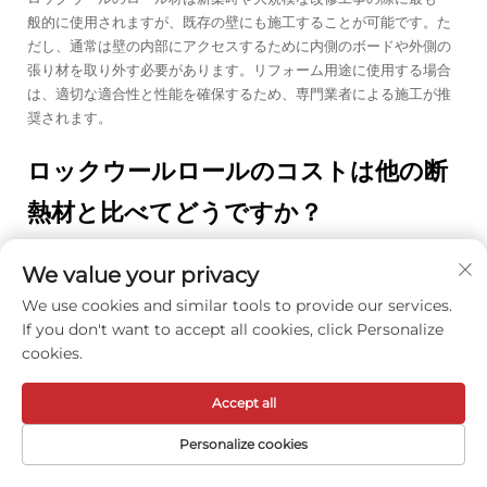
般的に使用されますが、既存の壁にも施工することが可能です。た
だし、通常は壁の内部にアクセスするために内側のボードや外側の
張り材を取り外す必要があります。リフォーム用途に使用する場合
は、適切な適合性と性能を確保するため、専門業者による施工が推
奨されます。
ロックウールロールのコストは他の断
熱材と比べてどうですか？
ロックウールロールの初期コストは若干高めですが、優れた耐久
性、耐火性、および長期的な性能を考えると、多くの場合、建物の
We value your privacy
寿命全体を通じてコストパフォーマンスに優れます。エネルギー節
We use cookies and similar tools to provide our services.
約、遮音性、防火安全性などの利点を考慮すると、ロックウールロ
If you don't want to accept all cookies, click Personalize
ールは投資に対して通常、非常に優れた価値を提供します。
cookies.
持続可能な断熱ソリューションを通
Accept all
じた現代建築の変革
Personalize cookies
建設業界は、持続可能な建築手法がかつてないほど重要になってい