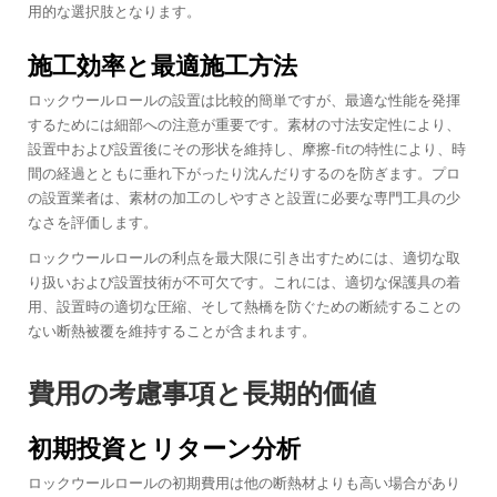
用的な選択肢となります。
施工効率と最適施工方法
ロックウールロールの設置は比較的簡単ですが、最適な性能を発揮
するためには細部への注意が重要です。素材の寸法安定性により、
設置中および設置後にその形状を維持し、摩擦-fitの特性により、時
間の経過とともに垂れ下がったり沈んだりするのを防ぎます。プロ
の設置業者は、素材の加工のしやすさと設置に必要な専門工具の少
なさを評価します。
ロックウールロールの利点を最大限に引き出すためには、適切な取
り扱いおよび設置技術が不可欠です。これには、適切な保護具の着
用、設置時の適切な圧縮、そして熱橋を防ぐための断続することの
ない断熱被覆を維持することが含まれます。
費用の考慮事項と長期的価値
初期投資とリターン分析
ロックウールロールの初期費用は他の断熱材よりも高い場合があり