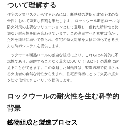
ついて理解する
住宅の火災リスクから守るためには、断熱材の選択が建物全体の安
全性において重要な役割を果たします。
ロックウール断熱ロール
は
防火対策の主要なソリューションとして登場し、優れた断熱性と比
類ない耐火性を組み合わせています。この注目すべき素材は溶かし
た岩を繊維に紡いで作られ、住宅の防火対策を大幅に強化できる強
力な防御システムを提供します。
ロックウール断熱ロールの独自な組成により、これらは本質的に不
燃性であり、融解することなく最大1,000°C（1,832°F）の温度に耐
えることができます。この卓越した耐熱性は、製造過程で使用され
る火山岩の自然な特性から生まれ、住宅所有者にとって火災の拡大
を防ぐ信頼できるバリアを提供します。
ロックウールの耐火性を生む科学的
背景
鉱物組成と製造プロセス