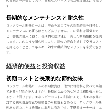
の容易さを評価しており、困難なスペースでも正確な施工が可能で
す。
長期的なメンテナンスと耐久性
ロックウール断熱ロールは、寿命を通じてその性能特性を維持し、
メンテナンスの必要もほとんどありません。この素材は湿気やカ
ビ、害虫の侵入に強く、長期的な信頼性と一貫した断熱性能を提供
します。このような耐久性により、建物の寿命を通じて交換コスト
を抑えることと、エネルギー効率の継続的なメリットを享受できま
す。
経済的便益と投資収益
初期コストと長期的な節約効果
ロックウール断熱ロールの初期投資は、他の代替材料と比べて高額
である可能性がありますが、長期的な経済的な利点は初期費用をは
るかに上回ります。エネルギーコストの削減に加え、省エネ改修に
対する税制優遇措置や補助金の可能性も含めると、ロックウール断
熱材を選ぶことは経済的に非常に有利です。不動産オーナーは、エ