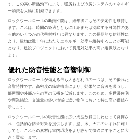
す。この高い断熱効率により、暖房および冷房システムのエネルギ
ー消費を大幅に削減できます。
ロックウールロールの断熱性能は、経年後にもその安定性を維持し
ます。これは、時間の経過とともに圧縮または沈降する可能性のあ
る他のいくつかの代替材料とは異なります。この長期的な信頼性に
より、建物は数十年にわたりエネルギー効率を維持することが可能
となり、建設プロジェクトにおいて費用対効果の高い選択肢となり
ます。
優れた防音性能と音響制御
ロックウールロールが備える最も大きな利点の一つは、その優れた
音響特性です。高密度の繊維構造により、効果的に音波を吸収し、
部屋間や外部からの音の伝播を低減します。このため、多世帯住宅
や商業施設、交通量の多い地域に近い物件において特に高い価値を
示します。
ロックウールロールの吸音性能は広い周波数範囲にわたって発揮さ
れ、包括的な防音対策を提供します。壁、床、天井のいずれに施工
しても、これらの素材は室内環境をより静かで快適にすることに大
きく貢献します。