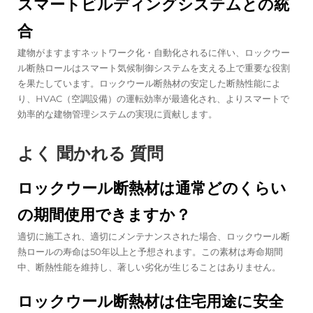
スマートビルディングシステムとの統
合
建物がますますネットワーク化・自動化されるに伴い、ロックウー
ル断熱ロールはスマート気候制御システムを支える上で重要な役割
を果たしています。ロックウール断熱材の安定した断熱性能によ
り、HVAC（空調設備）の運転効率が最適化され、よりスマートで
効率的な建物管理システムの実現に貢献します。
よく 聞かれる 質問
ロックウール断熱材は通常どのくらい
の期間使用できますか？
適切に施工され、適切にメンテナンスされた場合、ロックウール断
熱ロールの寿命は50年以上と予想されます。この素材は寿命期間
中、断熱性能を維持し、著しい劣化が生じることはありません。
ロックウール断熱材は住宅用途に安全