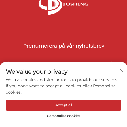
Prenumerera på vår nyhetsbrev
Gå med i vårt nyhetsbrev för att få de senaste nyheterna från
We value your privacy
branschen, uppdateringar och insikter från vårt team.
We use cookies and similar tools to provide our services.
If you don't want to accept all cookies, click Personalize
cookies.
Prenumerera
Accept all
Copyright © 2025 Weihai Bosheng Advanced Materials Co., Ltd.
Personalize cookies
All rights reserved -
Integritetspolicy