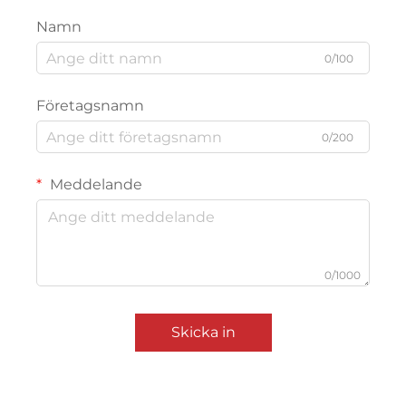
Namn
0/100
Företagsnamn
0/200
Meddelande
0/1000
Skicka in