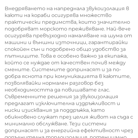
вълна Строителна
Внедряването на напреднала звукоизолация в
изолационна панел
каюти на кораби осигурява множество
практически предимства, които значително
подобряват морското преживяване. Най-вече
осигурява превъзходно намаляване на шума от
машини и външни източници, гарантирайки
спокойен сън и подобрено общо удобство за
пътниците. Това е особено важно за екипажа,
който се нуждае от качествен почив между
смените. Системите допринасят и за по-
добра яснота при комуникацията в каютите,
позволявайки нормален разговор без
необходимостта да повишавате глас.
Съвременните решения за звукоизолация
предлагат изключителна издръжливост и
ниски изисквания за поддръжка, като
обикновено служат през целия живот на съда с
минимално обслужване. Тези системи
допринасят и за енергийна ефективност чрез
допълнителна топлоизолация, потенциално