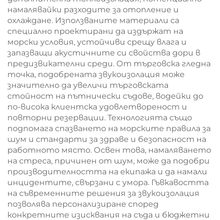
намалявайки разходите за отопление и
охлаждане. Използваните материали са
специално проектирани да издържат на
морски условия, устойчиви срещу влага и
запазващи акустичните си свойства дори в
предизвикателни среди. От търговска гледна
точка, подобрената звукоизолация може
значително да увеличи търговската
стойност на пътнически съдове, водейки до
по-висока клиентска удовлетвореност и
повторни резервации. Технологията също
подпомага спазването на морските правила за
шум и стандарти за здраве и безопасност на
работното място. Освен това, намаляването
на стреса, причинен от шум, може да подобри
производителността на екипажа и да намали
инцидентите, свързани с умора. Гъвкавостта
на съвременните решения за звукоизолация
позволява персонализиране според
конкретните изисквания на съда и бюджетни