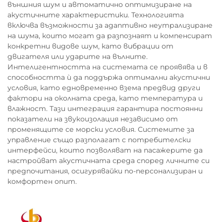
външния шум и автоматично оптимизиране на
акустичните характеристики. Технологията
включва възможности за адаптивно неутрализиране
на шума, които могат да разпознаят и компенсират
конкретни видове шум, като вибрации от
двигателя или ударите на вълните.
Интелигентността на системата се проявява и в
способността ѝ да поддържа оптимални акустични
условия, като едновременно взема предвид други
фактори на околната среда, като температура и
влажност. Тази интеграция гарантира постоянни
показатели на звукоизолация независимо от
променящите се морски условия. Системите за
управление също разполагат с потребителски
интерфейси, които позволяват на пасажерите да
настройват акустичната среда според личните си
предпочитания, осигурявайки по-персонализиран и
комфортен опит.