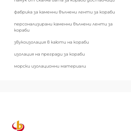
памук от скална вата за кораби доставчици
фабрика за каменни вълнени ленти за кораби
персонализирани каменни вълнени ленти за
кораби
звукоизолация в каюти на кораби
изолация на прегради за кораби
морски изолационни материали