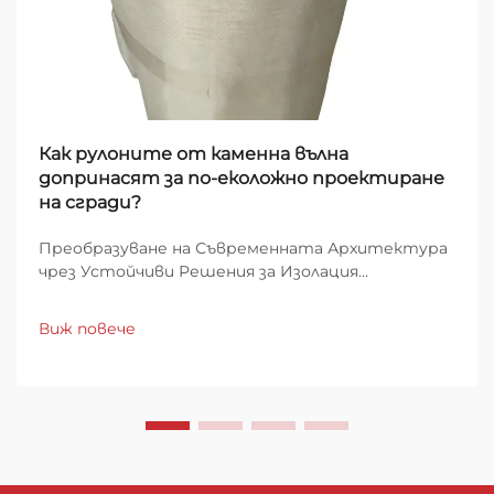
Как рулоните от каменна вълна
допринасят за по-еколожно проектиране
на сгради?
Преобразуване на Съвременната Архитектура
чрез Устойчиви Решения за Изолация
Строителният сектор се намира на критичен
етап, където устойчивите практики в
Виж повече
строителството са по-важни от всякога. На
преден план в тази зелена революция са...