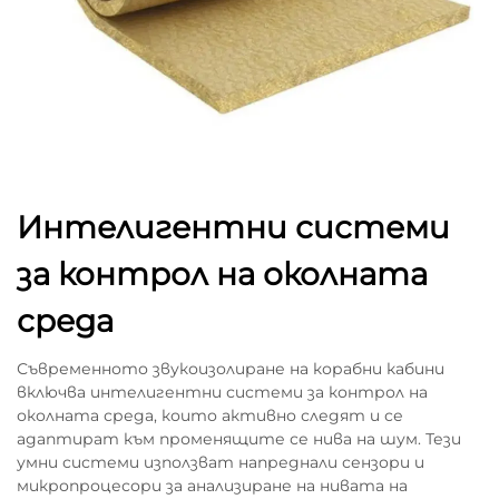
Интелигентни системи
за контрол на околната
среда
Съвременното звукоизолиране на корабни кабини
включва интелигентни системи за контрол на
околната среда, които активно следят и се
адаптират към променящите се нива на шум. Тези
умни системи използват напреднали сензори и
микропроцесори за анализиране на нивата на