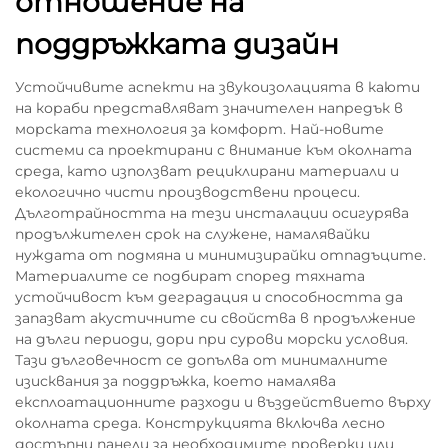
отношение на
поддръжката дизайн
Устойчивите аспекти на звукоизолацията в каюти
на кораби представляват значителен напредък в
морската технология за комфорт. Най-новите
системи са проектирани с внимание към околната
среда, като използват рециклирани материали и
екологично чисти производствени процеси.
Дълготрайността на тези инсталации осигурява
продължителен срок на служене, намалявайки
нуждата от подмяна и минимизирайки отпадъците.
Материалите се подбират според тяхната
устойчивост към деградация и способността да
запазват акустичните си свойства в продължение
на дълги периоди, дори при сурови морски условия.
Тази дълговечност се допълва от минималните
изисквания за поддръжка, което намалява
експлоатационните разходи и въздействието върху
околната среда. Конструкцията включва лесно
достъпни панели за необходимите проверки или