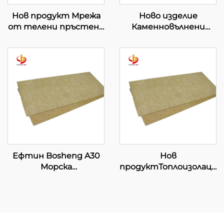
Нов продукт Мрежа
Ново изделие
от телени пръстени
Каменновълнени
Каменна вълна Руло
одеяла на руло за
каменна минерална
топлинна изолация и
вълна Вълнен килим
пожарна безопасност
Звукоизолация
Гъвкава
Каменна минерална
индустриална
вълна Покривка
изолационна обвивка
Ефтин Bosheng A30
Нов
Морска
продуктТоплоизолацио
каменновълнена
материали от
плоча
каменна вата за
Топлоизолационна
стени, морска
каменновълнена
каменна вата за
плоча за каменна
кораби