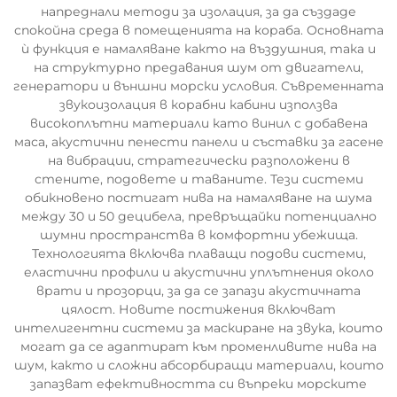
напреднали методи за изолация, за да създаде
спокойна среда в помещенията на кораба. Основната
ѝ функция е намаляване както на въздушния, така и
на структурно предавания шум от двигатели,
генератори и външни морски условия. Съвременната
звукоизолация в корабни кабини използва
високоплътни материали като винил с добавена
маса, акустични пенести панели и съставки за гасене
на вибрации, стратегически разположени в
стените, подовете и таваните. Тези системи
обикновено постигат нива на намаляване на шума
между 30 и 50 децибела, превръщайки потенциално
шумни пространства в комфортни убежища.
Технологията включва плаващи подови системи,
еластични профили и акустични уплътнения около
врати и прозорци, за да се запази акустичната
цялост. Новите постижения включват
интелигентни системи за маскиране на звука, които
могат да се адаптират към променливите нива на
шум, както и сложни абсорбиращи материали, които
запазват ефективността си въпреки морските