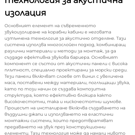
технология за акустична
изолация
Основният елемент на съвременното
звукоизолиране на корабни кабини е неговата
изтънчена технология за акустично отделяне. Тази
система използва многослойен подход, комбиниращ
различни материали и методи за монтаж, за да
създаде ефективна звукова бариера. Основният
компонент се състои от акустични панели с висока
плътност, специално проектирани за морски среди.
Тези панели включват слоеве от винил с увеличена
маса, поставени между материали, поглъщащи звука,
като по този начин се създава композитна
структура, която ефективно блокира както
високочестотни, така и нискочестотни шумове.
Процесът на инсталиране включва създаването на
въздушни джапи и използването на еластични
монтажни системи, които предотвратяват
предаването на звук през конструкционни
елементи. Тази технология може да намали нивото