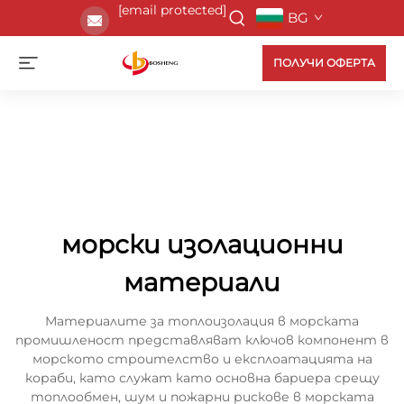
[email protected]
BG
ПОЛУЧИ ОФЕРТА
морски изолационни
материали
Материалите за топлоизолация в морската
промишленост представляват ключов компонент в
морското строителство и експлоатацията на
кораби, като служат като основна бариера срещу
топлообмен, шум и пожарни рискове в морската