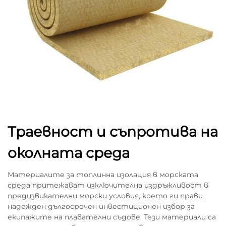
Траевност и съпротива на
околната среда
Материалите за топлинна изолация в морската
среда притежават изключителна издръжливост в
предизвикателни морски условия, което ги прави
надежден дългосрочен инвестиционен избор за
екипажите на плавателни съдове. Тези материали са