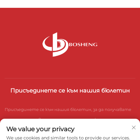
Присъединете се към нашия бюлетин
Присъединете се към нашия бюлетин, за да получавате
последните новини от индустрията, актуализации и
We value your privacy
прозрения от нашия екип.
We use cookies and similar tools to provide our services.