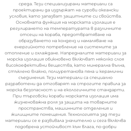
среда. Тези специализирани материали са
проектирани да издържат на сурови океански
условия, като запазват защитните си свойства.
Основната функция на морската изолация е
регулирането на температурата в различните
отсеци на кораба, предотвратяване на
образуването на конденз и намаляване на
енергийното потребление на системите за
отопление и охлаждане. Напредналите материали за
морска изолация обикновено включват няколко слоя
високоефективни вещества, като минерална вълна,
стъклено влакно, полиуретанова пяна и керамични
съединения. Тези материали са специално
разработени да отговарят на строгите правила за
морска безопасност и на екологичните стандарти.
При търговски кораби морската изолация има
жизненоважна роля за защита на товарните
пространства, машинните отделения и
жилищните помещения. Технологията зад тези
материали се е развивала значително и сега включва
подобрена устойчивост към влага, по-добри