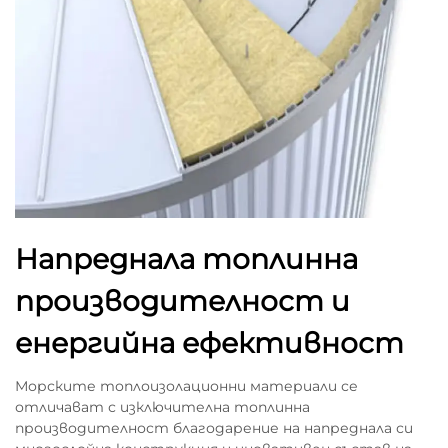
Напреднала топлинна
производителност и
енергийна ефективност
Морските топлоизолационни материали се
отличават с изключителна топлинна
производителност благодарение на напреднала си