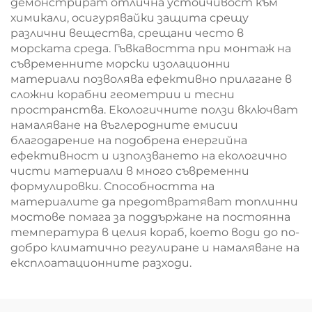
демонстрират отлична устойчивост към
химикали, осигурявайки защита срещу
различни вещества, срещани често в
морската среда. Гъвкавостта при монтаж на
съвременните морски изолационни
материали позволява ефективно прилагане в
сложни корабни геометрии и тесни
пространства. Екологичните ползи включват
намаляване на въглеродните емисии
благодарение на подобрена енергийна
ефективност и използването на екологично
чисти материали в много съвременни
формулировки. Способността на
материалите да предотвратяват топлинни
мостове помага за поддържане на постоянна
температура в целия кораб, което води до по-
добро климатично регулиране и намаляване на
експлоатационните разходи.