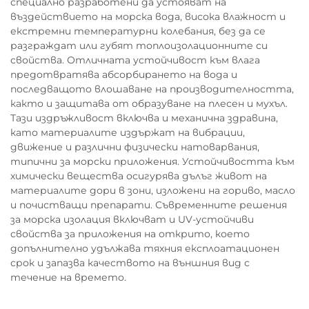
специално разработени да устояват на
въздействието на морска вода, висока влажност и
екстремни температурни колебания, без да се
разграждат или губят топлоизолационните си
свойства. Отличната устойчивост към влага
предотвратява абсорбирането на вода и
последващото влошаване на производителността,
както и защитава от образуване на плесен и мухъл.
Тази издръжливост включва и механична здравина,
като материалите издържат на вибрации,
движение и различни физически натоварвания,
типични за морски приложения. Устойчивостта към
химически вещества осигурява дълъг живот на
материалите дори в зони, изложени на гориво, масло
и почистващи препарати. Съвременните решения
за морска изолация включват и UV-устойчиви
свойства за приложения на открито, което
допълнително удължава тяхния експлоатационен
срок и запазва качеството на външния вид с
течение на времето.