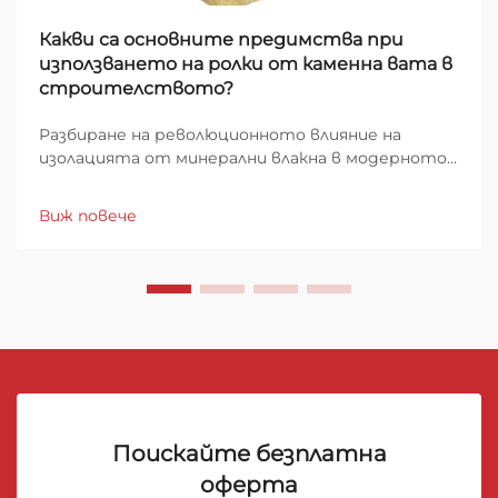
Какви са основните предимства при
използването на ролки от каменна вата в
строителството?
Разбиране на революционното влияние на
изолацията от минерални влакна в модерното
строителство Строителният сектор е
изживял забележителна еволюция в
Виж повече
изолационните материали през последните
десетилетия, като минералновълнените ролки
се открояват като едно от най-добрите
решения за...
Поискайте безплатна
оферта