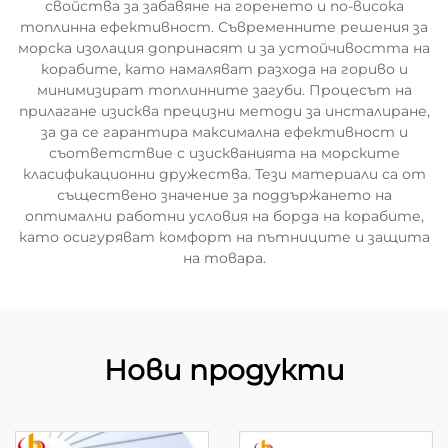
свойства за забавяне на горенето и по-висока
топлинна ефективност. Съвременните решения за
морска изолация допринасят и за устойчивостта на
корабите, като намаляват разхода на гориво и
минимизират топлинните загуби. Процесът на
прилагане изисква прецизни методи за инсталиране,
за да се гарантира максимална ефективност и
съответствие с изискванията на морските
класификационни дружества. Тези материали са от
съществено значение за поддържането на
оптимални работни условия на борда на корабите,
като осигуряват комфорт на пътниците и защита
на товара.
Нови продукти