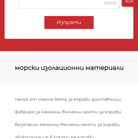
0/1000
Изпрати
морски изолационни материали
памук от скална вата за кораби доставчици
фабрика за каменни вълнени ленти за кораби
безопасни каменни вълнени ленти за кораби
звукоизолация в каюти на кораби