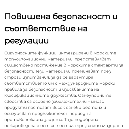
Повишена безопасност и
съответствие на
регулации
Сигурносните функции, интегрирани в морските
топлоизолационни материали, представляват
съществено постижение в морските стандарти за
безопасност. Тези материали преминават през
строги изпитвания, за да се гарантира
съответствието им с международните морски
правила за безопасност и изискванията на
класификационните дружества. Огнеупорните
свойства са особено забележителни – много
продукти постигат висок огневи рейтинг и
осигуряват продължителен период на
противопожарна защита. Тази подобрена
пожаробезопасност се постига чрез специализирани