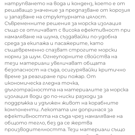
натрупването на вода и конденз, което е от
решаващо значение за предпазване от корозия
и запазване на структурната цялост.
Съвременните решения за морска изолация
също се отличават с висока ефективност при
намаляване на шума, създавайки по-удобна
среда за екипажа и пасажерите, като
същевременно спазват строгите морски
норми за шум. Огнеупорните свойства на
тези материали увеличават общата
безопасност на съда, осигурявайки критично
време за реагиране при пожар. От
икономическа гледна точка,
дълготрайността на материалите за морска
изолация води до по-ниски разходи за
поддръжка и удължен живот на корабните
компоненти. Лекотата им допринася за
ефективността на съда чрез намаляване на
общото тегло, без да се жертва
производителността. Тези материали също