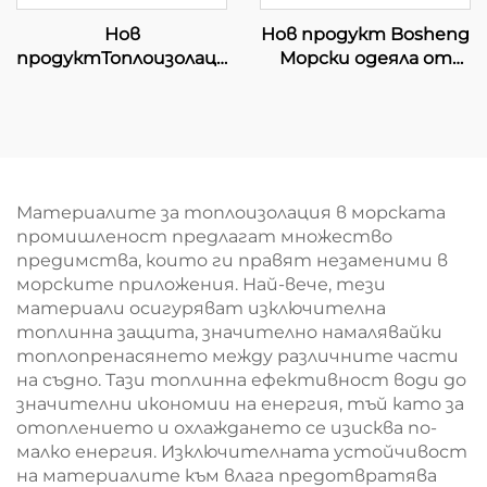
Нов
Нов продукт Bosheng
продуктТоплоизолационни
Морски одеяла от
материали от
каменна вата за
каменна вата за
подова изолация,
стени, морска
звуко и
каменна вата за
противопожарна
кораби
изолация от рула
базалтова каменна
Материалите за топлоизолация в морската
вата
промишленост предлагат множество
предимства, които ги правят незаменими в
морските приложения. Най-вече, тези
материали осигуряват изключителна
топлинна защита, значително намалявайки
топлопренасянето между различните части
на съдно. Тази топлинна ефективност води до
значителни икономии на енергия, тъй като за
отоплението и охлаждането се изисква по-
малко енергия. Изключителната устойчивост
на материалите към влага предотвратява