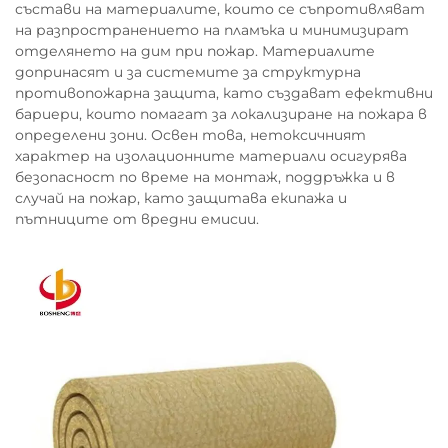
състави на материалите, които се съпротивляват
на разпространението на пламъка и минимизират
отделянето на дим при пожар. Материалите
допринасят и за системите за структурна
противопожарна защита, като създават ефективни
бариери, които помагат за локализиране на пожара в
определени зони. Освен това, нетоксичният
характер на изолационните материали осигурява
безопасност по време на монтаж, поддръжка и в
случай на пожар, като защитава екипажа и
пътниците от вредни емисии.