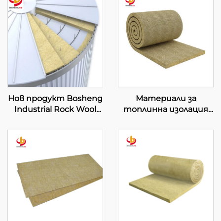
Нов продукт Bosheng
Материали за
Industrial Rock Wool
топлинна изолация
Board Изолационна
на сгради Минерална
плоча от минерална
каменна вълна
вълна Съединени
Алуминиево одеяло
плочи от минерална
вълна Строителни
материали