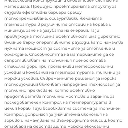
многослойна конструкция и иновативен състав на
материала. Прецизно проектираната структура
създава ефективна бариера срещу
топлопреминаване, осигурявайки желаната
температура в различните отсеци на кораба и
минимизиране на загубата на енергия. Тази
превъзходна топлинна ефективност има директно
влияние върху оперативните разходи, като намалява
нужната мощност за системите за отопление и
охлаждане. Способността на материалите да се
съпротивляват на топлинния пренос остава
стабилна дори при променливи метеорологични
условия и колебания на температурата, типични за
морски условия. Съвременните решения за морска
топлоизолация включват напреднала технология за
топлинно прекъсване, която ефективно
предотвратява топлинни мостове и гарантира
последователен контрол на температурата в
целия кораб. Тази всеобхватна система за топлинен
контрол допринася за значителна икономия на
гориво и намаляване на въглеродните емисии, което
отговаря на действащите морски екологични