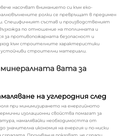
ече насочват вниманието си към еко-
алновълнените ролки се превръщат в предимен
ади. Специфичният състав и производственият
евъзхожда по отношение на топлинната и
ася за противопожарната безопасност и
подход към строителните характеристики
а устойчиви строителни материали.
 минералната вата за
маляване на углеродния след
роля при минимизирането на енергийното
ермични изолационни свойства помагат за
атура, намалявайки необходимостта от
до значителна икономия на енергия и по-ниски
 сградата. Проучвания показват, че сгради,