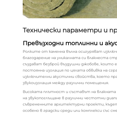
Технически параметри и п
Превъзходни топлинни и аку
Ролките от каменна вълна осигуряват изклю
благодарение на уникалната си влакнеста с
създават безброй въздушни джобове, които 
постоянна изолация по цялата обвивка на сгр
изключителни акустични свойства, което пра
звукоизолация между различни помещения.
Високата плътност и съставът на влакната
на звукопоглъщане в различни честотни диапаз
съвременните архитектурни проекти, къдет
особено в градски среди или комплекси със см