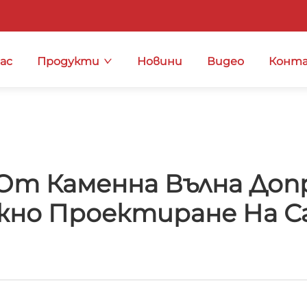
нас
Продукти
Новини
Видео
Конта
От Каменна Вълна Доп
жно Проектиране На С