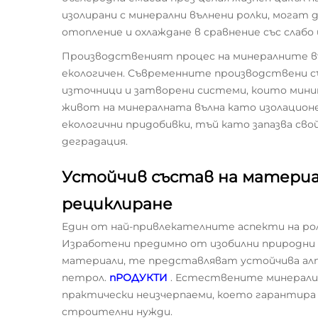
изолирани с минерални вълнени ролки, могат 
отопление и охлаждане в сравнение със слабо 
Производственият процес на минералните вълн
екологичен. Съвременните производствени с
източници и затворени системи, които мин
живот на минералната вълна като изолацион
екологични придобивки, тъй като запазва сво
деградация.
Устойчив състав на материа
рециклиране
Един от най-привлекателните аспекти на ро
Изработени предимно от изобилни природни 
материали, те представляват устойчива ал
петрол.
пРОДУКТИ
. Естествените минерали,
практически неизчерпаеми, което гарантира
строителни нужди.