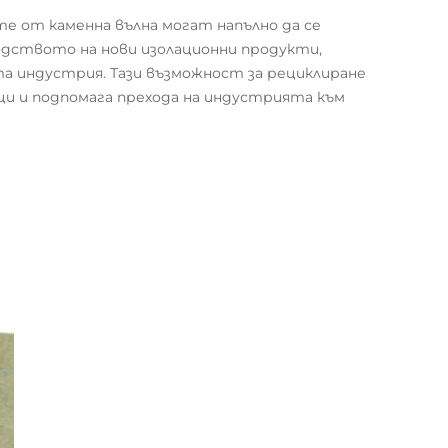
те от каменна вълна могат напълно да се
одството на нови изолационни продукти,
а индустрия. Тази възможност за рециклиране
и и подпомага прехода на индустрията към