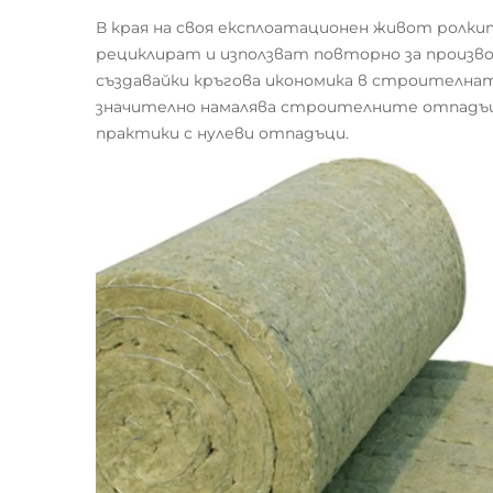
В края на своя експлоатационен живот ролки
рециклират и използват повторно за произв
създавайки кръгова икономика в строителнат
значително намалява строителните отпадъц
практики с нулеви отпадъци.