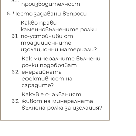
производителност
Често задавани въпроси
Какво прави
каменновълнените ролки
по-устойчиви от
традиционните
изолационни материали?
Как минералните вълнени
ролки подобряват
енергийната
ефективност на
сградите?
Какъв е очакваният
живот на минералната
вълнена ролка за изолация?