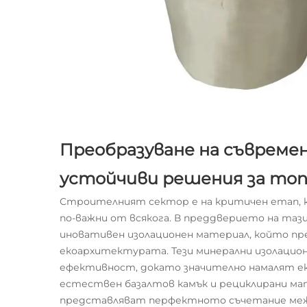
Преобразуване на съвреме
устойчиви решения за топ
Строителният сектор е на критичен етап,
по-важни от всякога. В преддверието на таз
иновативен изолационен материал, който пре
екоархитектурата. Тези минерални изолацио
ефективност, докато значително намалят ек
естествен базалтов камък и рециклирани ма
представляват перфектното съчетание меж