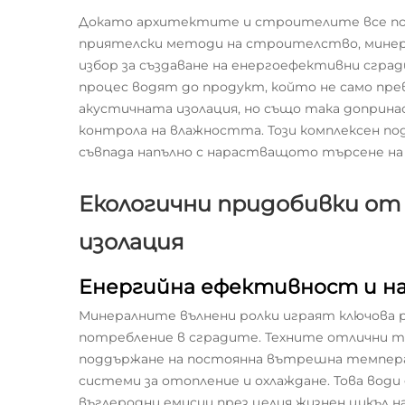
Докато архитектите и строителите все пов
приятелски методи на строителство, минер
избор за създаване на енергоефективни сгр
процес водят до продукт, който не само пр
акустичната изолация, но също така доприн
контрола на влажността. Този комплексен 
съвпада напълно с нарастващото търсене н
Екологични придобивки от
изолация
Енергийна ефективност и на
Минералните вълнени ролки играят ключова 
потребление в сградите. Техните отлични т
поддържане на постоянна вътрешна темпер
системи за отопление и охлаждане. Това води 
въглеродни емисии през целия жизнен цикъл на