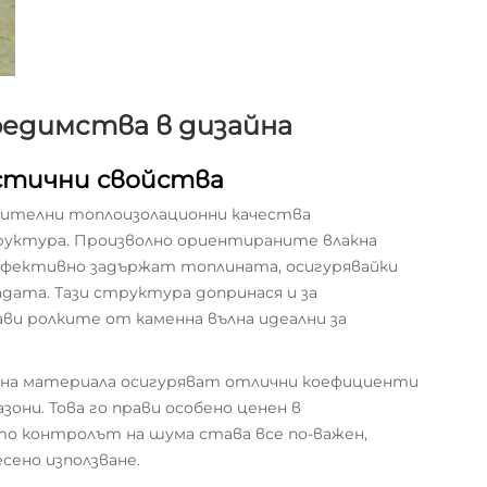
редимства в дизайна
стични свойства
чителни топлоизолационни качества
труктура. Произволно ориентираните влакна
ефективно задържат топлината, осигурявайки
адата. Тази структура допринася и за
ви ролките от каменна вълна идеални за
 на материала осигуряват отлични коефициенти
они. Това го прави особено ценен в
о контролът на шума става все по-важен,
есено използване.