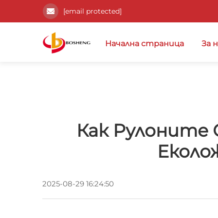
[email protected]
Начална страница
За 
Как Рулоните 
Еколо
2025-08-29 16:24:50