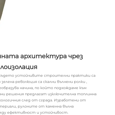
нната архитектура чрез
лоизолация
 където устойчивите строителни практики са
и зелена революция са
скални вълнени ролки
,
образува начина, по който подхождаме към
нни решения предлагат изключителна топлинна
ологичния след от сграда. Изработени от
териали, рулоните от каменна вълна
ду ефективност и устойчивост.