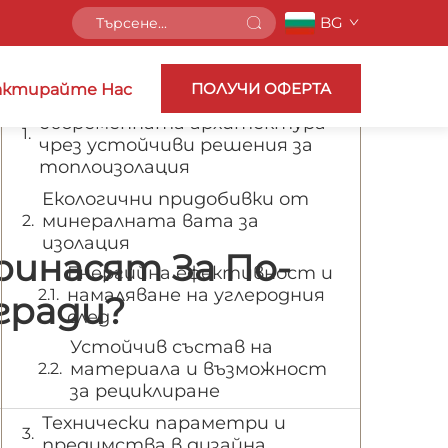
BG
Съдържание
ПОЛУЧИ ОФЕРТА
ктирайте Нас
Преобразуване на
съвременната архитектура
чрез устойчиви решения за
топлоизолация
Екологични придобивки от
минералната вата за
изолация
ринасят За По-
Енергийна ефективност и
намаляване на углеродния
гради?
след
Устойчив състав на
материала и възможност
за рециклиране
Технически параметри и
предимства в дизайна