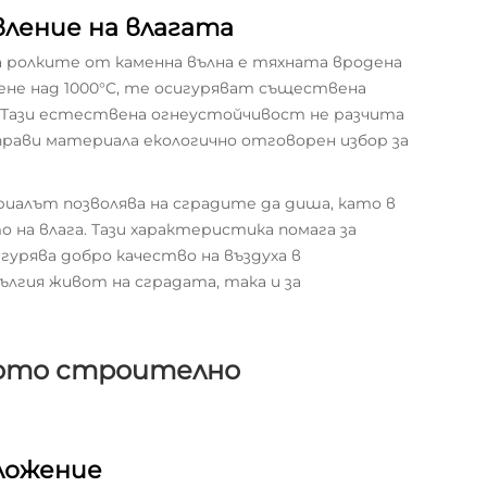
вление на влагата
 ролките от каменна вълна е тяхната вродена
ене над 1000°C, те осигуряват съществена
 Тази естествена огнеустойчивост не разчита
прави материала екологично отговорен избор за
иалът позволява на сградите да диша, като в
а влага. Тази характеристика помага за
урява добро качество на въздуха в
лгия живот на сградата, така и за
ното строително
ложение