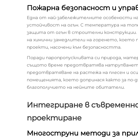
Пожарна безопасност и упра
Една от най-забележителните особености на
устойчивост на огън. С температура на топ
защита от огън в строителни конструкции.
на химични замедлители на горенето, което 
проекти, насочени към безопасността.
Поради паропропускливата си природа, матер
същото време предотвратява натрупването н
предотвратяване на растежа на плесен и осиг
помещенията, което допринася както за по-дъ
благополучието на нейните обитатели.
Интегриране в съвремен
проектиране
Многоструни методи за при