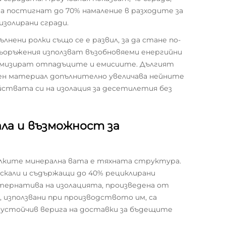
да постигнат до 70% намаление в разходите за
изолирани сгради.
ени ролки също се е развил, за да стане по-
ъоръжения използват възобновяеми енергийни
имизират отпадъците и емисиите. Дългият
ен материал допълнително увеличава нейните
йствата си на изолация за десетилетия без
ла и възможност за
лките минерална вата е тяхната структура.
скали и съдържащи до 40% рециклирани
тернатива на изолацията, произведена от
 използвани при производството им, са
 устойчив верига на доставки за бъдещите