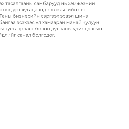
бөх тасалгааны самбарууд нь хэмжээний
гөөд урт хугацаанд хэв маягийнхээ
 Таны бизнесийн сэргээх эсвэл шинэ
айгаа эсэхээс үл хамааран манай чулуун
ны тусгаарлалт болон дулааны удирдлагын
длийг санал болгодог.