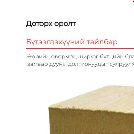
Доторх оролт
Бүтээгдэхүүний тайлбар
Өөрийн өвөрмөц ширхэг бүтцийн благ
замаар дууны долгионуудыг сулруулж,