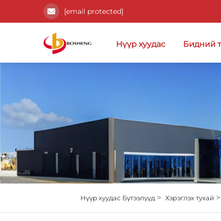
[email protected]
Нүүр хуудас
Бидний 
>
Нүүр хуудас
Бүтээлүүд
Хэрэглэх тухай