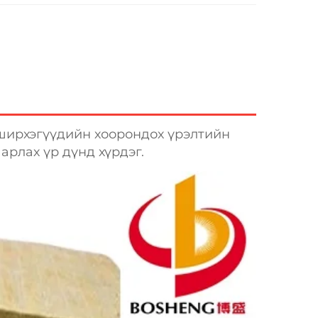
ирхэгүүдийн хоорондох үрэлтийн 
рлах үр дүнд хүрдэг. 