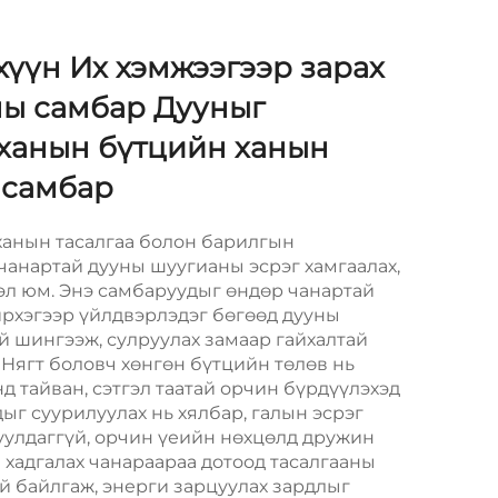
хүүн Их хэмжээгээр зарах
ны самбар Дууныг
 ханын бүтцийн ханын
 самбар
 ханын тасалгаа болон барилгын
чанартай дууны шуугианы эсрэг хамгаалах,
эл юм. Энэ самбаруудыг өндөр чанартай
ирхэгээр үйлдвэрлэдэг бөгөөд дууны
й шингээж, сулруулах замаар гайхалтай
 Нягт боловч хөнгөн бүтцийн төлөв нь
д тайван, сэтгэл таатай орчин бүрдүүлэхэд
г суурилуулах нь хялбар, галын эсрэг
гуулдаггүй, орчин үеийн нөхцөлд дружин
н хадгалах чанараараа дотоод тасалгааны
й байлгаж, энерги зарцуулах зардлыг