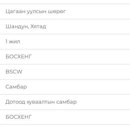
Цагаан уулсын шөрөг
Шандун, Хятад
1 жил
БОСХЕНГ
BSCW
Самбар
Дотоод хуваалтын самбар
БОСХЕНГ