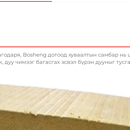
одаря, Bosheng дотоод хуваалтын самбар нь ш
 дуу чимээг багасгах эсвэл бүрэн дууныг тусгаа