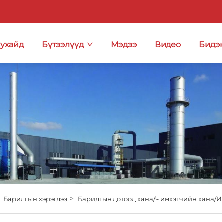
тухайд
Бүтээлүүд
Мэдээ
Видео
Бидэ
>
>
Барилгын хэрэглээ
Барилгын дотоод хана/Чимхэгчийн хана/