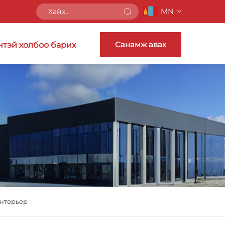
MN
Санамж авах
нтэй холбоо барих
Интерьер