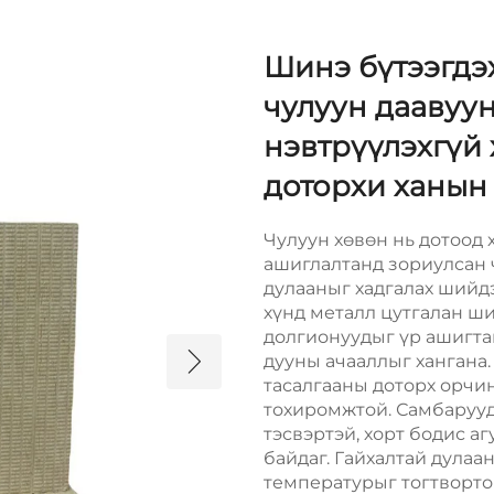
Шинэ бүтээгдэ
чулуун даавуу
нэвтрүүлэхгүй
доторхи ханын
Чулуун хөвөн нь дотоод
ашиглалтанд зориулсан 
дулааныг хадгалах шийд
хүнд металл цутгалан ш
долгионуудыг үр ашигта
дууны ачааллыг хангана.
тасалгааны доторх орчин
тохиромжтой. Самбарууды
тэсвэртэй, хорт бодис а
байдаг. Гайхалтай дулаа
температурыг тогтворто