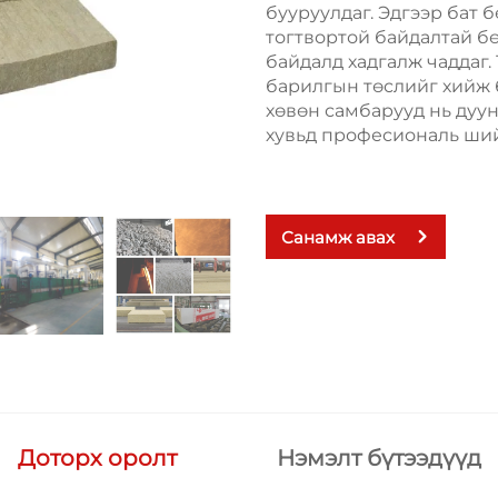
бууруулдаг. Эдгээр бат 
тогтвортой байдалтай бө
байдалд хадгалж чаддаг.
барилгын төслийг хийж б
хөвөн самбарууд нь дуу
хувьд професиональ ший
Санамж авах
Доторх оролт
Нэмэлт бүтээдүүд