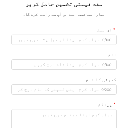
مفت قیمتی تخمین حاصل کریں
ہمارا نمائندہ جلد ہی آپ سے رابطہ کرے گا۔
ای میل
0/100
نام
0/100
کمپنی کا نام
0/200
پیغام