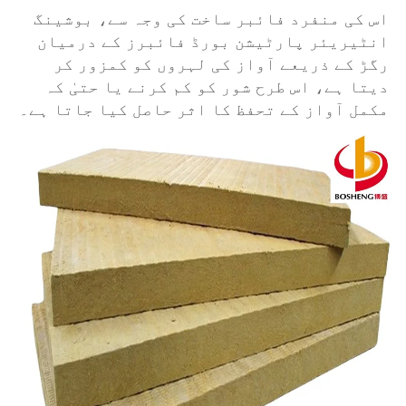
اس کی منفرد فائبر ساخت کی وجہ سے، بوشینگ 
انٹیریئر پارٹیشن بورڈ فائبرز کے درمیان 
رگڑ کے ذریعے آواز کی لہروں کو کمزور کر 
دیتا ہے، اس طرح شور کو کم کرنے یا حتیٰ کہ 
مکمل آواز کے تحفظ کا اثر حاصل کیا جاتا ہے۔ 