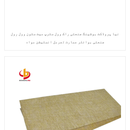
نیا پروڈکٹ بوشینگ صنعتی راک وول سٹرپ میٹ سٹون وول رول
صنعتی بوائلر عمارت تھرمل انسلیشن مواد