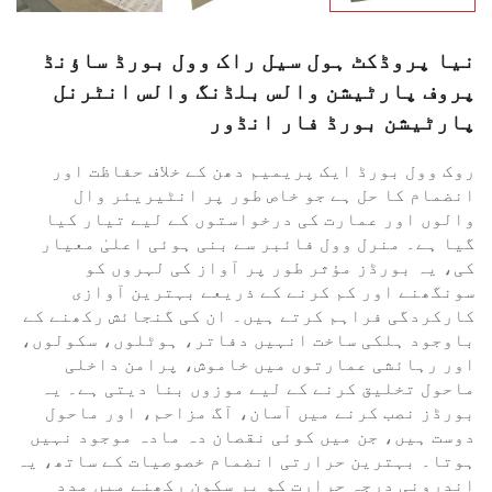
نیا پروڈکٹ ہول سیل راک وول بورڈ ساؤنڈ
پروف پارٹیشن والس بلڈنگ والس انٹرنل
پارٹیشن بورڈ فار انڈور
روک وول بورڈ ایک پریمیم دھن کے خلاف حفاظت اور
انضمام کا حل ہے جو خاص طور پر انٹیریئر وال
والوں اور عمارت کی درخواستوں کے لیے تیار کیا
گیا ہے۔ منرل وول فائبر سے بنی ہوئی اعلیٰ معیار
کی، یہ بورڈز مؤثر طور پر آواز کی لہروں کو
سونگھنے اور کم کرنے کے ذریعے بہترین آوازی
کارکردگی فراہم کرتے ہیں۔ ان کی گنجائش رکھنے کے
باوجود ہلکی ساخت انہیں دفاتر، ہوٹلوں، سکولوں،
اور رہائشی عمارتوں میں خاموش، پرامن داخلی
ماحول تخلیق کرنے کے لیے موزوں بنا دیتی ہے۔ یہ
بورڈز نصب کرنے میں آسان، آگ مزاحم، اور ماحول
دوست ہیں، جن میں کوئی نقصان دہ مادہ موجود نہیں
ہوتا۔ بہترین حرارتی انضمام خصوصیات کے ساتھ، یہ
اندرونی درجہ حرارت کو پر سکون رکھنے میں مدد