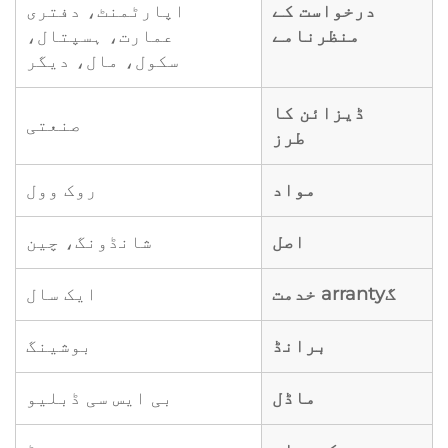
درخواست کے
اپارٹمنٹ، دفتری
منظرنامے
عمارت، ہسپتال،
سکول، مال، دیگر
ڈیزائن کا
صنعتی
طرز
مواد
روک وول
اصل
شانڈونگ، چین
گarranty خدمت
ایک سال
برانڈ
بوشینگ
ماڈل
بی ایس سی ڈبلیو