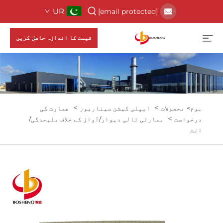
UR
[email protected]
قیمت کا اندازہ حاصل کریں
>
>
ہوم>
محصولات
ایپلی کیشن سیناریوز
عمارت کی
>
درخواست
عمارتی تالی دیوار/آواز کے خلاف علیحدگی/
انٹ