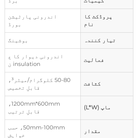
کیمیات
برڈ
پروڈکٹ کا
اندرونی پارٹیشن
نام
بورڈ
تیار کنندہ
بوشینگ
اندرونی دیوار کا ع
فعالیت
insulation ن
50-80 کلوگرام/میٹر³،
کثافت
قابلِ تخصیص
1200mm*600mm،
ماپ (L*W)
قابلِ ترتیب
50mm-100mm، حسب
مقدار
خواہش