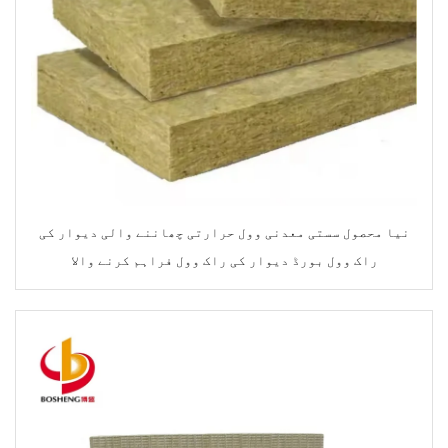
نیا محصول سستی معدنی وول حرارتی چھاننے والی دیوار کی
راک وول بورڈ دیوار کی راک وول فراہم کرنے والا