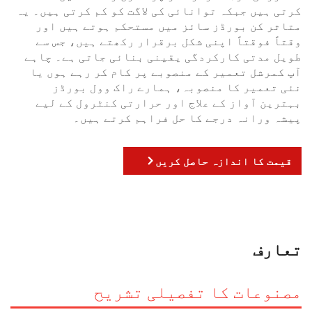
کرتی ہیں جبکہ توانائی کی لاگت کو کم کرتی ہیں۔ یہ
متاثر کن بورڈز سائز میں مستحکم ہوتے ہیں اور
وقتاً فوقتاً اپنی شکل برقرار رکھتے ہیں، جس سے
طویل مدتی کارکردگی یقینی بنائی جاتی ہے۔ چاہے
آپ کمرشل تعمیر کے منصوبے پر کام کر رہے ہوں یا
نئی تعمیر کا منصوبہ، ہمارے راک وول بورڈز
بہترین آواز کے علاج اور حرارتی کنٹرول کے لیے
پیشہ ورانہ درجے کا حل فراہم کرتے ہیں۔
قیمت کا اندازہ حاصل کریں
تعارف
مصنوعات کا تفصیلی تشریح