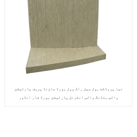
نیا پروڈکٹ ہول سیل راک وول بورڈ ساؤنڈ پروف پارٹیشن
والس بلڈنگ والس انٹرنل پارٹیشن بورڈ فار انڈور