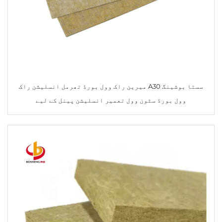
سستا بوشینگ A30 میرین راک وول بورڈ تھرمل انسلیشن راک
وول بورڈ سٹون وول تعمیر انسلیشن پینل کے لیے