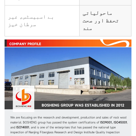
ماحولیاتی
بے اسبیسٹس، غیر
تحفظ اور صحت
سرطان خیز
مند