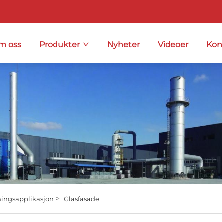
m oss
Produkter
Nyheter
Videoer
Kon
>
ingsapplikasjon
Glasfasade