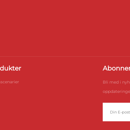
dukter
Abonner
scenarier
Bli med i nyh
oppdateringer