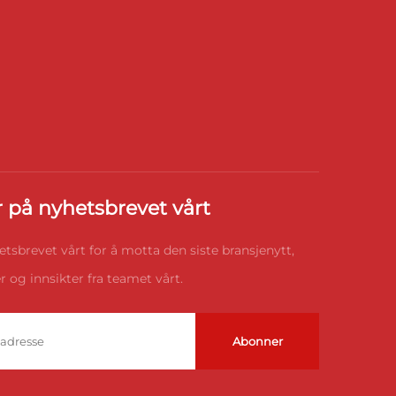
 på nyhetsbrevet vårt
etsbrevet vårt for å motta den siste bransjenytt,
 og innsikter fra teamet vårt.
Abonner