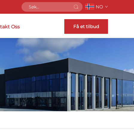
NO
Få et tilbud
takt Oss