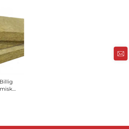
Billig
rmisk
depanel
ate
el
randør