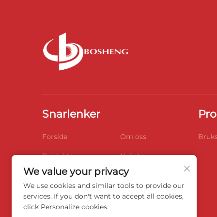
Snarlenker
Pro
Forside
Om oss
Bruks
Produkter
Nyheter
We value your privacy
Blogg
Videoer
We use cookies and similar tools to provide our
Kontakt Oss
services. If you don't want to accept all cookies,
click Personalize cookies.