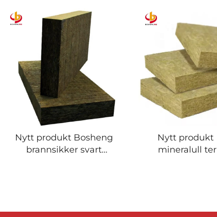
Nytt produkt Bosheng
Nytt produkt 
brannsikker svart
mineralull te
steinsvulplate Høy
isolasjon fasa
tetthet Steinsvul Lyd-
Steinsvulpl
isolasjon Brannsikker
Fasadepan
Steinsvulleve