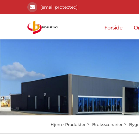
[email protected]
Forside
O
>
>
Hjem>
Produkter
Bruksscenarier
Bygn