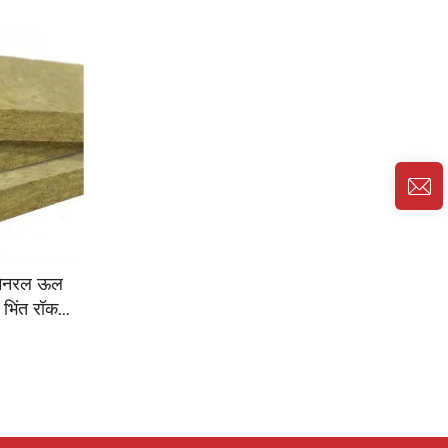
 मिनरल ऊल
 भिंत रॉक
त रॉक ऊल