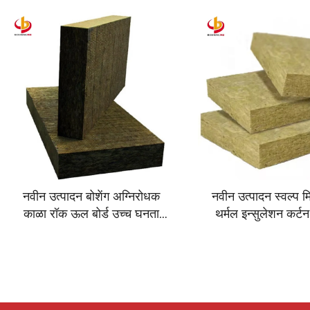
नवीन उत्पादन बोशेंग अग्निरोधक
नवीन उत्पादन स्वल्प
काळा रॉक ऊल बोर्ड उच्च घनता
थर्मल इन्सुलेशन कर्टन
रॉक ऊल ध्वनी इन्सुलेशन
ऊल बोर्ड कर्टन भिं
अग्निरोधक
पुरवठादार