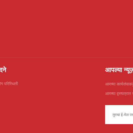
दने
आपल्या न्यू
ोग परिस्थिती
आमच्या कार्यसंघाकडू
आमच्या वृत्तपत्रात 