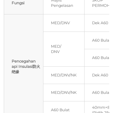
Majlis
SKOP
Fungsi
Pengelasan
PERMOH
MED/DNV
Dek A60
A60 Bulat
MED/
DNV
A60 Bulat
Pencegahan
api Insulasi防火
绝缘
MED/DNV/NK
Dek A60
MED/DNV/NK
A60 Bulat
40mm×80
A60 Bulat
(Ridih 25