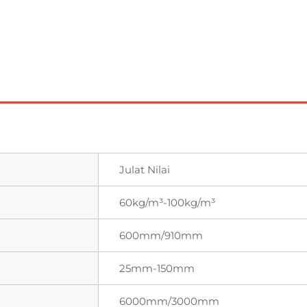
Julat Nilai
60kg/m³-100kg/m³
600mm/910mm
25mm-150mm
6000mm/3000mm