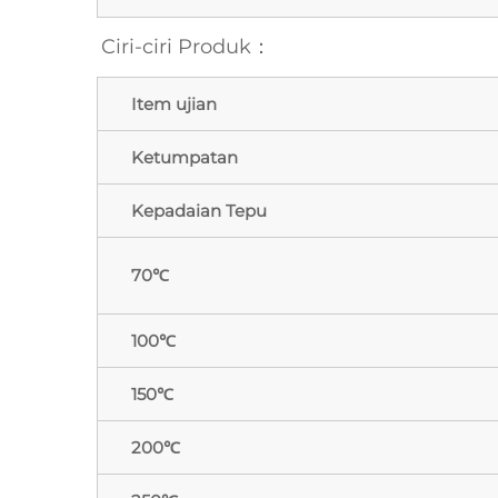
Ciri-ciri Produk： 
Item ujian
Ketumpatan
Kepadaian Tepu
70℃
100℃
150℃
200℃