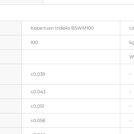
Keperluan Indeks BSWM100
Un
100
k
W
≤0.039
-
≤0.043
-
≤0.051
-
≤0.058
-