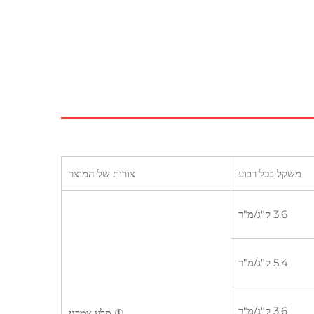
משקל בכל רבוע
צורות של המוצר
3.6 ק"ג/מ"ר
5.4 ק"ג/מ"ר
3.6 ק"ג/מ"ר
① סלע צמרני