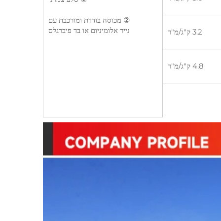
② מכוסה בודדת ומורכבת עם
נייר אלומיניום או בד פיברגלס
3.2 ק"ג/מ"ר
4.8 ק"ג/מ"ר