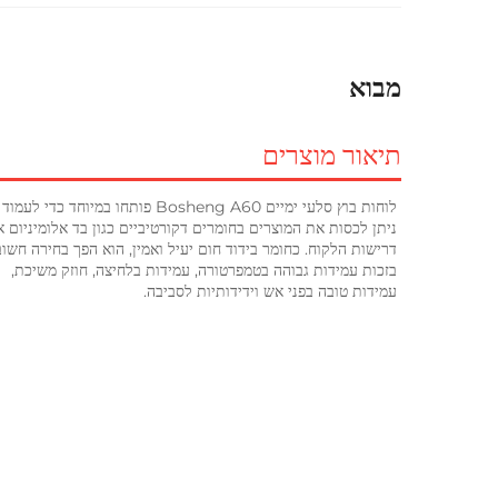
מבוא
תיאור מוצרים
לוחות בוץ סלעי ימיים Bosheng A60 פותחו במיוחד כדי לעמוד בדרישות הגנה מפני אש מסוג A של ק decks וקירות מחיצה 
ניתן לכסות את המוצרים בחומרים דקורטיביים כגון בד אלומיניום או
דרישות הלקוח. כחומר בידוד חום יעיל ואמין, הוא הפך בחירה חשוב
בזכות עמידות גבוהה בטמפרטורה, עמידות בלחיצה, חוזק משיכת, 
עמידות טובה בפני אש וידידותיות לסביבה. 