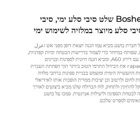
מוצר חדש Bosheng A60 שלט סיבי סלע ימי, סיבי
בי סלע מיוצר במלזיה לשימוש ימי
הבדולח הימי המתקדם A60 של חברת בושנג מביא עמו הגנה יוצאת דופן מפני אש וعزل
Appl ימיות. הלוח, שפותח במיוחד כדי לעמוד בדרישות הבטחה ימיות קפדניות,
מציע התנגדות יוצאת מן הכלל לאש עם דירוג A60, ומביא הגנה חיונית לספינות ובניינים
אופשיים. מבנה הבדולח הצפוף гаранти את הבידול התרמי הטוב ביותר תוך הפחתת העברת
ות התעשייה הימית ומשמש בבניית ספינות ברחבי מלזיה
ת לחום ולרטוב וכן יציבות ממדית הופכות אותו לאידיאלי
אים ימיים. קל להתקין ולתחזק, לוח הבדולח שלנו מביא ביצועים לאורך
ה לבטחת הספינה וליעילות אנרגטית. סמכו על בושנג
תאימים למפרט שלכם.