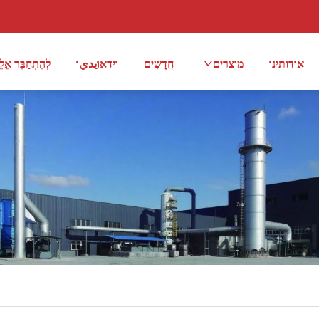
אודותינו
מוצרים
חֲדָשִים
וידאוيديו
לְהִתְחַבֵּר אֵלֵי