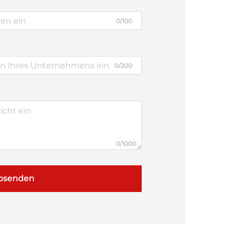
0/100
0/200
0/1000
bsenden