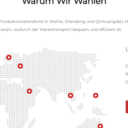
Warum Wir Wählen
Produktionsstandorte in Weihai, Shandong und Qinhuangdao, He
ianjin, wodurch der Warentransport bequem und effizient ist.
D
B
G