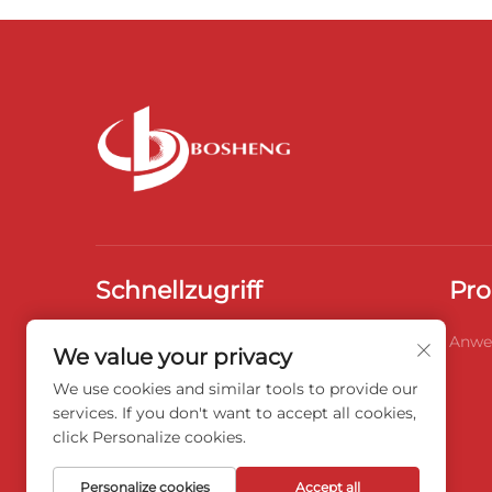
Schnellzugriff
Pro
Startseite
Über Uns
Anwe
We value your privacy
Produkte
Nachrichten
We use cookies and similar tools to provide our
services. If you don't want to accept all cookies,
Blog
Videos
click Personalize cookies.
Kontaktieren Sie Uns
Personalize cookies
Accept all