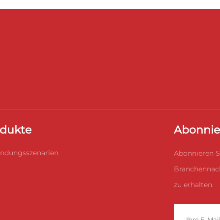
dukte
Abonnie
ndungsszenarien
Abonnieren S
Branchennach
zu erhalten.