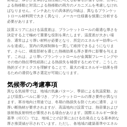
よる熱移動と対流による熱移動の両方のメカニズムを考慮しなけれ
ばなりません。インチあたりの具体的なR値は、異なるブランケッ
トロール材料間で大きく異なり、メーカー仕様書を慎重に分析する
必要があります。
設置エリアにおける温度差は、ブランケットロールの最適な厚さを
決定する上で極めて重要な役割を果たします。温度差が大きい場
合、通常はより厚い材料が必要となり、所定のエネルギー効率レベ
ルを達成し、室内の気候制御を一貫して維持できるようになりま
す。さらに、構造部材を通じた熱橋効果も厚さ要件に影響を与えま
す。これは、より厚いブランケットロールが金属製フレーミングや
その他の熱伝導性経路による熱損失を補償するためです。こうした
熱的ダイナミクスを理解することで、最大の省エネルギー効果を得
るための適切な厚さ選定が可能になります。
気候帯の考慮事項
異なる気候帯では、地域の気象パターン、季節による気温変動、お
よび湿度レベルに基づき、ブランケットロールの厚さ要件が異なり
ます。寒冷地向け用途では、冬期の熱損失を防ぐために通常、より
厚い断熱材が要求されますが、高温地向け設置では、熱容量および
放射熱反射特性が重視される場合があります。国際エネルギー保全
基準（IECC）では、地域ごとの計算における出発点となる基本的な
厚さ推奨値が示されています。ただし、各地域の建築基準やエネル