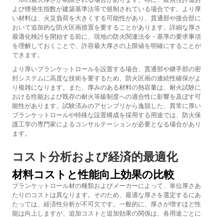
よび煙発生指数が建築基準法等で規制されている場合です。より厚
い材料は、火災負荷を大きくする可能性があり、貫通部や接合部に
おいて追加的な防火区画措置を要することがあります。詳細な厚さ
最適化検討を開始する前に、現地の防火関連法令・基準の要求事項
を理解しておくことで、許容最大厚さの上限値を明確にすることが
できます。
より厚いブランケットロールを設置する場合、貫通部や継手部の密
封システムに高度な技術を要するため、防火区画の連続性確保がよ
り複雑になります。また、厚みのある材料の熱容量は、耐火試験に
おける性能および既存の耐火等級制度への適合性に影響を及ぼす可
能性があります。試験済みのアセンブリから逸脱した、異常に厚い
ブランケットロールや特殊な設置構成を採用する用途では、防火保
護工学の専門家によるコンサルテーションが必要となる場合があり
ます。
コスト分析および経済的最適化
材料コストと性能向上効果の比較
ブランケットロール材の種類およびメーカーによって、単位厚さあ
たりのコストは異なります。そのため、最適な厚さを選定するにあ
たっては、経済性分析が不可欠です。一般的に、厚さが増すほど性
能は向上しますが、追加コストと追加効果の関係は、各用途ごとに