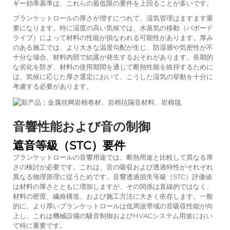
ギー効率基準は、これらの最低限の要件を上回ることが多いです。
ブランケットロールの厚さが増すにつれて、湿気管理はますます重
要になります。特に湿度の高い気候では、水蒸気の移動（バポード
ライブ）によって材料の性能が損なわれる可能性があります。厚み
のある施工では、より大きな温度勾配が生じ、防湿層や気密性が不
十分な場合、材料内部で結露が発生するおそれがあります。長期的
な劣化を防ぎ、材料の使用期間を通じて断熱性能を維持するために
は、気候に応じた厚さ選定において、こうした湿気の挙動を十分に
考慮する必要があります。
音響性能および音の制御
遮音等級（STC）要件
ブランケットロールの音響用途では、断熱用途と比較して異なる厚
さの検討が必要です。これは、音の吸収および透過特性がそれぞれ
異なる物理原理に従うためです。音響透過損失等級（STC）評価値
は材料の厚さとともに増加しますが、その関係は直線的ではなく、
材料の密度、繊維構造、および施工方法に大きく依存します。一般
的に、より厚いブランケットロールは低周波帯域の音吸収性能が向
上し、これは機械設備の騒音制御およびHVACシステム用途におい
て特に重要です。