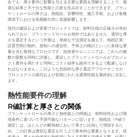
合でも、厚さ要件に影響を与える主要な要因を理解することで、最
適な結果と不十分な性能との差を生み出すことができます。ブラン
ケットロールの厚さは、熱抵抗、音響特性、施工手順、および各種
環境下における長期耐久性に直接影響します。
現代の建設および産業プロジェクトでは、材料仕様の正確さが求め
られており、ブランケットロールも例外ではありません。適切な厚
さを選定するという作業は、単純な寸法測定を越えて、熱的計算、
設置空間の制約、規制への適合性、予算上の検討といった多様な要
素を含む複雑なプロセスです。技術者やエンジニアは、これらの複
数の変数を同時に評価し、選定したブランケットロールがプロジェ
クト要件を満たすと同時にコスト効率も維持できるよう配慮しなけ
ればなりません。このような包括的な厚さ選定アプローチこそが、
プロジェクトの成功および長期にわたる運用性能を最終的に左右し
ます。
熱性能要件の理解
R値計算と厚さとの関係
ブランケットロールの厚さと熱性能との関係は、材料特性および環
境条件に基づいて予測可能なパターンに従います。熱抵抗（R値で
測定）は、ほとんどの断熱材において厚さに比例して増加するた
め、この計算は適切な選定を行う上で基本的な要素となります。技
術者は、厚さが全体的な熱性能に与える影響を評価する際、伝導に