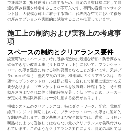
で逓減効果（収穫逓減）に達するため、特定の音響目標に対して最
適な厚み範囲を特定することが不可欠です。専門の音響コンサルタ
ントは、大規模な施工に着手する前に、代表的な空間において複数
の厚みオプションを実際的に試験することを推奨しています。
施工上の制約および実務上の考慮事
項
スペースの制約とクリアランス要件
設置可能なスペースは、特に既存構造物に最適な断熱・防音厚さを
確保できない改造工事（リトロフィット）において、ブランケット
ロールの厚さ選定における制約要因となることが多いです。天井プ
ラenumの深さ、壁内空洞の寸法、機器周辺のクリアランスは、希
望するブランケットロール仕様と照らし合わせて慎重に測定する必
要があります。ブランケットロールを設置時に圧縮すると、その有
効厚さおよびそれに伴う性能特性が著しく低下するため、メーカー
が定める圧縮限界値には十分注意する必要があります。
機械システムのクリアランスは、特にダクトワーク、配管、電気配
線用コンジット周辺において、ブランケットロールの厚さに追加的
な制約を課します。防火基準および安全規制では、通常、より厚い
断熱材によって妥協してはならない最小クリアランスが義務付けら
れています。このようなクリアランス要件により、特定の場所では