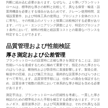
判断に組み込む必要があります。なぜなら、より厚いブランケット
ロールは、標準的な厚さの材料と比較して、異なる保管・輸送・設
置用機器を必要とする場合があるためです。クレーン使用時間、足
場設置要件、および特殊工具の使用は、プロジェクト全体のコスト
に寄与し、その性能上のメリットと慎重に比較検討する必要があり
ます。バリュー・エンジニアリング調査により、特定のプロジェク
ト条件において、材料の性能と総設置コストとの最適なバランスを
特定することができます。
品質管理および性能検証
厚さ測定および公差管理
ブランケットロールの設置時に正確な厚さを測定することは、設計
性能レベルを達成するために極めて重要です。指定された厚さから
のばらつきは、断熱性および防音性に直接影響します。製造公差、
輸送中の圧縮、および施工方法は、最終的な設置厚さのばらつきに
すべて寄与します。品質管理手順には、仕様への適合を保証するた
め、設置全体で複数の箇所において体系的な厚さ検証を含める必要
があります。
測定手法は、ブランケットロールの圧縮性を考慮し、一貫した厚さ
検証のための標準化された手順を確立する必要があります。デジタ
ルノギス、超音波厚さ計、および写真測量法は、それぞれ異なる設