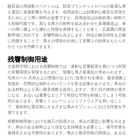
騒音源の周波数スペクトルは、防音ブランケットロールの最適な厚
さ選定に直接影響を与えます。低周波音には効果的な吸音を実現す
るためにより厚い材料が必要ですが、高周波音は比較的薄い材料で
も制御可能です。異なる厚さの材料を組み合わせた多層構造は、単
一の厚い層よりも優れた性能を発揮することが多く、広範囲の周波
数帯域に対応でき、音響性能も向上します。特定の騒音特性を正確
に把握することで、厚さの増加が比例して音響上の効果をもたらす
かどうかを判断できます。
残響制御用途
大規模空間における残響制御では、過剰な音響処理を避けつつ所望
の音響環境を実現するために、慎重な厚さ最適化が求められます。
毛布ロール
天井および壁面の仕上げに使用される場合、吸音係数と
視覚的・空間的な制約とのバランスを取る必要があります。厚みの
ある材料はより高い吸音係数を提供しますが、見た目の体積が過大
になる、あるいは重要なエリアで有効な空間を削減してしまう可能
性があります。音響シミュレーションソフトウェアを用いること
で、最終的な選定前にさまざまな厚みオプションにおける性能を予
測できます。
残響制御用途における施工の容易さは、厚みの選定に影響を与えま
す。厚みのある材料はより頑丈な支持構造を必要とし、保守作業を
複雑化させる可能性があります。厚みと吸音性能の関係は、ある点