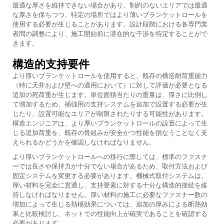
最適な厚さを維持できない場合があり、制約のないエリアでは最適
な厚さを保ちつつ、特定の場所ではより薄いブランケットロールを
使用する必要が生じることがあります。設計段階における各専門業
者間の調整により、施工開始前に潜在的な干渉を特定することがで
きます。
構造的支持要件
より厚いブランケットロールを使用すると、既存の構造耐荷重能力
（特に天井および壁への適用において）に対して評価が必要となる
追加の死荷重が生じます。単位面積当たりの重量は、厚さに比例し
て増加するため、補強用の支持システムを追加で設置する必要が生
じたり、設置可能なエリアが制限されたりする可能性があります。
構造エンジニアは、より厚いブランケットロールの設置によって生
じる追加荷重を、既存の骨組みが安全かつ性能を損なうことなく支
えられるかどうかを確認しなければなりません。
より厚いブランケットロールへの移行に際しては、標準のファスナ
ーでは長さや保持力が十分でない場合があるため、取付方法および
固定システムを変更する必要があります。機械式取付システムは、
厚い材料を完全に貫通し、支持要素に対する十分な構造的接続を維
持しなければなりません。厚い材料の施工に必要なファスナー数の
増加によって生じる熱橋効果については、追加の厚みによる断熱効
果と比較検討し、ネットでの性能向上が確実であることを確認する
必要があります。