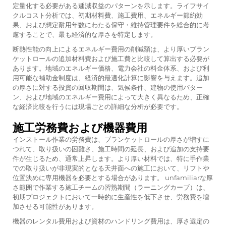
定量化する必要がある逓減収益のパターンを示します。ライフサイ
クルコスト分析では、初期材料費、施工費用、エネルギー節約効
果、および想定耐用年数にわたる保守・維持管理要件を総合的に考
慮することで、最も経済的な厚さを特定します。
断熱性能の向上によるエネルギー費用の削減額は、より厚いブラン
ケットロールの追加材料費および施工費と比較して算出する必要が
あります。地域のエネルギー価格、電力会社の料金体系、および利
用可能な補助金制度は、経済的最適化計算に影響を与えます。追加
の厚さに対する投資の回収期間は、気候条件、建物の使用パター
ン、および地域のエネルギー費用によって大きく異なるため、正確
な経済比較を行うには現場ごとの詳細な分析が必要です。
施工労務費および機器費用
インストール作業の労務費は、ブランケットロールの厚さが増すに
つれて、取り扱いの困難さ、施工時間の延長、および追加の支持要
件が生じるため、通常上昇します。より厚い材料では、特に手作業
での取り扱いが非現実的となる天井面への施工において、リフトや
位置決めに専用機器を必要とする場合があります。 unfamiliarな厚
さ範囲で作業する施工チームの習熟期間（ラーニングカーブ）は、
初期プロジェクトにおいて一時的に生産性を低下させ、労務費を増
加させる可能性があります。
機器のレンタル費用および資材のハンドリング費用は、厚さ選定の