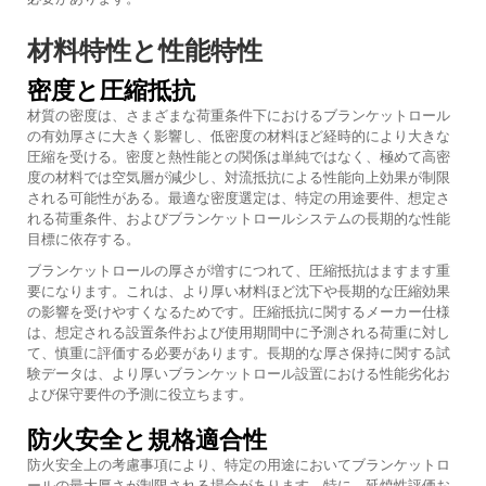
材料特性と性能特性
密度と圧縮抵抗
材質の密度は、さまざまな荷重条件下におけるブランケットロール
の有効厚さに大きく影響し、低密度の材料ほど経時的により大きな
圧縮を受ける。密度と熱性能との関係は単純ではなく、極めて高密
度の材料では空気層が減少し、対流抵抗による性能向上効果が制限
される可能性がある。最適な密度選定は、特定の用途要件、想定さ
れる荷重条件、およびブランケットロールシステムの長期的な性能
目標に依存する。
ブランケットロールの厚さが増すにつれて、圧縮抵抗はますます重
要になります。これは、より厚い材料ほど沈下や長期的な圧縮効果
の影響を受けやすくなるためです。圧縮抵抗に関するメーカー仕様
は、想定される設置条件および使用期間中に予測される荷重に対し
て、慎重に評価する必要があります。長期的な厚さ保持に関する試
験データは、より厚いブランケットロール設置における性能劣化お
よび保守要件の予測に役立ちます。
防火安全と規格適合性
防火安全上の考慮事項により、特定の用途においてブランケットロ
ールの最大厚さが制限される場合があります。特に、延焼性評価お