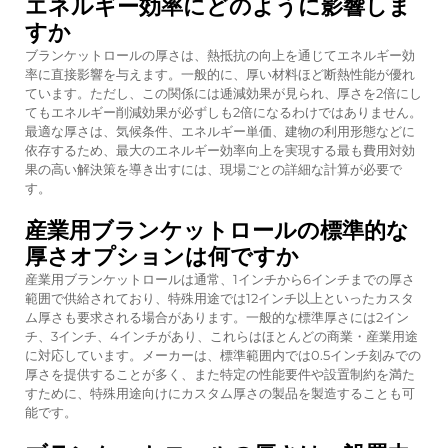
エネルギー効率にどのように影響しま
すか
ブランケットロールの厚さは、熱抵抗の向上を通じてエネルギー効
率に直接影響を与えます。一般的に、厚い材料ほど断熱性能が優れ
ています。ただし、この関係には逓減効果が見られ、厚さを2倍にし
てもエネルギー削減効果が必ずしも2倍になるわけではありません。
最適な厚さは、気候条件、エネルギー単価、建物の利用形態などに
依存するため、最大のエネルギー効率向上を実現する最も費用対効
果の高い解決策を導き出すには、現場ごとの詳細な計算が必要で
す。
産業用ブランケットロールの標準的な
厚さオプションは何ですか
産業用ブランケットロールは通常、1インチから6インチまでの厚さ
範囲で供給されており、特殊用途では12インチ以上といったカスタ
ム厚さも要求される場合があります。一般的な標準厚さには2イン
チ、3インチ、4インチがあり、これらはほとんどの商業・産業用途
に対応しています。メーカーは、標準範囲内では0.5インチ刻みでの
厚さを提供することが多く、また特定の性能要件や設置制約を満た
すために、特殊用途向けにカスタム厚さの製品を製造することも可
能です。