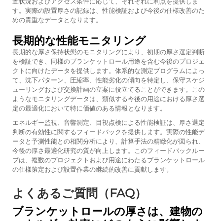
置状況およびアクセス条件に応じて、それぞれに利点を提供しま
す。実際の設置厚さの記録は、性能検証および今後の仕様改善のた
めの貴重なデータとなります。
長期的な性能モニタリング
長期的な厚さ保持状態のモニタリングにより、初期の厚さ選定判断
を検証でき、同様のブランケットロール用途を含む今後のプロジェ
クトに向けたデータを提供します。体系的な測定プログラムによっ
て、沈下パターン、圧縮率、性能劣化の傾向を特定し、保守スケジ
ューリングおよび交換計画の立案に役立てることができます。この
ようなモニタリングデータは、類似する今後の用途における厚さ選
定の最適化において特に価値のある情報となります。
エネルギー監視、音響測定、目視点検による性能検証は、厚さ選定
判断の有効性に関するフィードバックを提供します。実際の性能デ
ータと予測性能との相関分析により、計算手法の精緻化が図られ、
今後の厚さ最適化研究の質が向上します。このフィードバックルー
プは、複数のプロジェクトおよび用途にわたるブランケットロール
の仕様策定および設置作業の継続的改善に貢献します。
よくあるご質問（FAQ）
ブランケットロールの厚さは、建物の