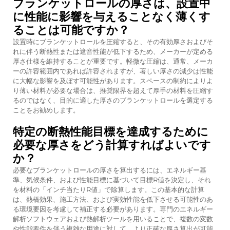
ブランケットロールの厚さは、設置中
に性能に影響を与えることなく薄くす
ることは可能ですか？
設置時にブランケットロールを圧縮すると、その有効厚さおよびそ
れに伴う断熱性または遮音性能が低下するため、メーカーが定める
厚さ仕様を維持することが重要です。軽微な圧縮は、通常、メーカ
ーの許容範囲内であれば許容されますが、著しい厚さの減少は性能
に大幅な影響を及ぼす可能性があります。スペースの制約によりよ
り薄い材料が必要な場合は、推奨限界を超えて厚手の材料を圧縮す
るのではなく、目的に適した厚さのブランケットロールを選定する
ことをお勧めします。
特定の断熱性能目標を達成するために
必要な厚さをどう計算すればよいです
か？
必要なブランケットロールの厚さを算出するには、エネルギー基
準、気候条件、および性能目標に基づいて目標R値を決定し、それ
を材料の「インチ当たりR値」で除算します。この基本的な計算
は、熱橋効果、施工方法、および実効性能を低下させる可能性のあ
る環境要因を考慮して補正する必要があります。専門のエネルギー
解析ソフトウェアおよび熱解析ツールを用いることで、複数の変数
や性能要件を伴う複雑な用途に対して、より正確な厚さ算出が可能