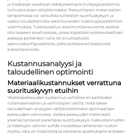
ja liitoksissa vaaditaan edistyneempiä tiivistysjärjestelmiä
tuliluokituksen säilyttämiseksi. Paksuimpien materiaalien
lämpömassa voi vaikuttaa tulitestien suorituskykyyn ja
vaatia noudattamista vakiintuneiden luokitusjärjestelmien
vaatimuksia. Tulensuojelun asiantuntijaneuvonta saattaa
olla tarpeen sovelluksissa, joissa käytetään poikkeuksellisen
paksuja peitteiden rullia tai ainutlaatuisia
asennuskonfiguraatioita, jotka poikkeavat testatuista
kokoonpanoista.
Kustannusanalyysi ja
taloudellinen optimointi
Materiaalikustannukset verrattuna
suorituskyvyn etuihin
Yksikköpaksuuden kustannus vaihtelee eri peitteiden
rullamateriaalien ja valmistajien välillä, mikä tekee
taloudellisen analyysin välttämättömäksi optimaalisen
paksuuden valinnassa. Vaikka paksuudet materiaalit
yleensä tarjoavat parempaa suorituskykyä, lisäkustannusten
ja lisäetujen välinen suhde noudattaa vähenevän tuoton
mallia, joka on määritettävä jokaiselle sovellukselle erikseen.