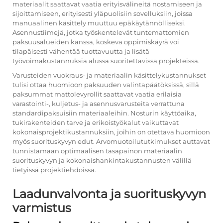
materiaalit saattavat vaatia erityisvälineitä nostamiseen ja
sijoittamiseen, erityisesti yläpuolisiin sovelluksiin, joissa
manuaalinen käsittely muuttuu epäkäytännölliseksi.
Asennustiimejä, jotka työskentelevät tuntemattomien
paksuusalueiden kanssa, koskeva oppimiskäyrä voi
tilapäisesti vähentää tuottavuutta ja lisätä
työvoimakustannuksia alussa suoritettavissa projekteissa.
Varusteiden vuokraus- ja materiaalin käsittelykustannukset
tulisi ottaa huomioon paksuuden valintapäätöksissä, sillä
paksummat mattolevyrollit saattavat vaatia erilaisia
varastointi-, kuljetus- ja asennusvarusteita verrattuna
standardipaksuisiin materiaaleihin. Nosturin käyttöaika,
tukirakenteiden tarve ja erikoistyökalut vaikuttavat
kokonaisprojektikustannuksiin, joihin on otettava huomioon
myös suorituskyvyn edut. Arvomuotoilututkimukset auttavat
tunnistamaan optimaalisen tasapainon materiaalin
suorituskyvyn ja kokonaishankintakustannusten välillä
tietyissä projektiehdoissa.
Laadunvalvonta ja suorituskyvyn
varmistus