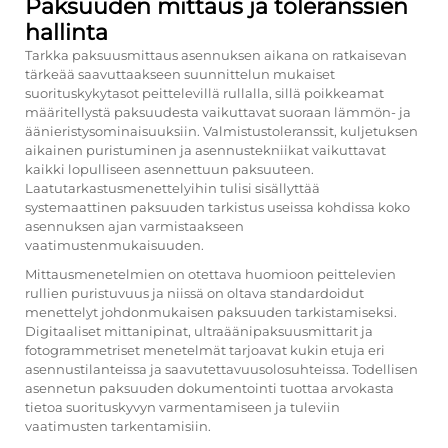
Paksuuden mittaus ja toleranssien
hallinta
Tarkka paksuusmittaus asennuksen aikana on ratkaisevan
tärkeää saavuttaakseen suunnittelun mukaiset
suorituskykytasot peittelevillä rullalla, sillä poikkeamat
määritellystä paksuudesta vaikuttavat suoraan lämmön- ja
äänieristysominaisuuksiin. Valmistustoleranssit, kuljetuksen
aikainen puristuminen ja asennustekniikat vaikuttavat
kaikki lopulliseen asennettuun paksuuteen.
Laatutarkastusmenettelyihin tulisi sisällyttää
systemaattinen paksuuden tarkistus useissa kohdissa koko
asennuksen ajan varmistaakseen
vaatimustenmukaisuuden.
Mittausmenetelmien on otettava huomioon peittelevien
rullien puristuvuus ja niissä on oltava standardoidut
menettelyt johdonmukaisen paksuuden tarkistamiseksi.
Digitaaliset mittanipinat, ultraäänipaksuusmittarit ja
fotogrammetriset menetelmät tarjoavat kukin etuja eri
asennustilanteissa ja saavutettavuusolosuhteissa. Todellisen
asennetun paksuuden dokumentointi tuottaa arvokasta
tietoa suorituskyvyn varmentamiseen ja tuleviin
vaatimusten tarkentamisiin.