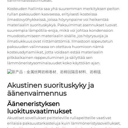
vähimmäisvaatimukset.
Kosteuden hallinta saa yhä suuremman merkityksen peiton
rullan paksuuden kasvaessa, erityisesti kosteissa
ilmastovyöhykkeissä, joissa höyrynpaine voi heikentää
materiaalin suorituskykyä. Paksuimmat asennukset luovat
suurempia lämpötila-eroja, mikä voi johtaa kondenssion
muodostumiseen materiaalin sisälle, jos höyrysuoja ja
ilmatiukkuus ovat riittämättömiä. Ilmastoon sopeutetun
paksuuden valinnassa on otettava huomioon nämä
kosteusdynamiikat, jotta voidaan estää materiaalin
pitkäaikainen rappeutuminen ja säilyttää sen
lämmöneristysominaisuudet koko käyttöiän ajan.
Akustinen suorituskyky ja
äänenvaimennus
Ääneneristyksen
luokitusvaatimukset
Akustiset sovellukset peitteleville rullapeitteille vaativat
erilaisia paksuustarkasteluja kuin lämmöneristyssovellukset,