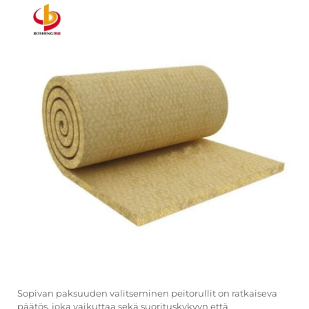
Sopivan paksuuden valitseminen
peitorullit
on ratkaiseva
päätös, joka vaikuttaa sekä suorituskykyyn että