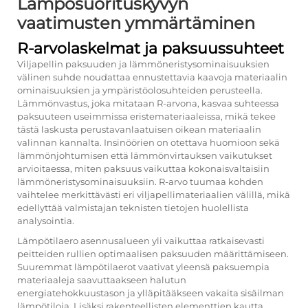
Lämpösuorituskyvyn
vaatimusten ymmärtäminen
R-arvolaskelmat ja paksuussuhteet
Viljapellin paksuuden ja lämmöneristysominaisuuksien
välinen suhde noudattaa ennustettavia kaavoja materiaalin
ominaisuuksien ja ympäristöolosuhteiden perusteella.
Lämmönvastus, joka mitataan R-arvona, kasvaa suhteessa
paksuuteen useimmissa eristemateriaaleissa, mikä tekee
tästä laskusta perustavanlaatuisen oikean materiaalin
valinnan kannalta. Insinöörien on otettava huomioon sekä
lämmönjohtumisen että lämmönvirtauksen vaikutukset
arvioitaessa, miten paksuus vaikuttaa kokonaisvaltaisiin
lämmöneristysominaisuuksiin. R-arvo tuumaa kohden
vaihtelee merkittävästi eri viljapellimateriaalien välillä, mikä
edellyttää valmistajan teknisten tietojen huolellista
analysointia.
Lämpötilaero asennusalueen yli vaikuttaa ratkaisevasti
peitteiden rullien optimaalisen paksuuden määrittämiseen.
Suuremmat lämpötilaerot vaativat yleensä paksuempia
materiaaleja saavuttaakseen halutun
energiatehokkuustason ja ylläpitääkseen vakaita sisäilman
lämpötiloja. Lisäksi rakenteellisten elementtien kautta