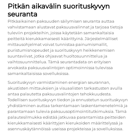
Pitkän aikavälin suorituskyvyn
seuranta
Pitkäaikainen paksuuden säilymisen seuranta auttaa
vahvistamaan alustavat paksuusvalinnat ja tarjoaa tietoja
tuleviin projekteihin, joissa käytetään samankaltaisia
peitteitä kierukkamaisesti käärittyinä. Järjestelmälliset
mittausohjelmat voivat tunnistaa painumismallit,
puristumisnopeudet ja suorituskyvyn heikkenemisen
suuntaviivat, jotka ohjaavat huoltosuunnittelua ja
vaihtosuunnittelua. Tämä seurantadata on erityisen
arvokasta paksuusvalintojen optimoinnissa tulevissa
samankaltaisissa sovelluksissa.
Suorituskyvyn varmistaminen energian seurannan,
akustisten mittauksien ja visuaalisten tarkastusten avulla
antaa palautetta paksuusvalintojen tehokkuudesta.
Todellisen suorituskyvyn tiedon ja ennustetun suorituskyvyn
yhdistäminen auttaa tarkentamaan laskentamenetelmiä ja
parantamaan tulevia paksuusoptimointitutkimuksia. Tämä
palautesilmukka edistää jatkuvaa parantamista peitteiden
kierukkamaisesti käärittyjen kierukoiden määrittelyssä ja
asennuskäytännöissä useissa projekteissa ja sovelluksissa.