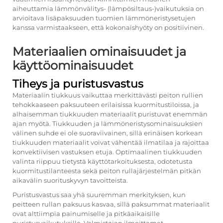
aiheuttamia lämmönvälitys- (lämpösiltaus-)vaikutuksia on
arvioitava lisäpaksuuden tuomien lämmöneristysetujen
kanssa varmistaakseen, että kokonaishyöty on positiivinen.
Materiaalien ominaisuudet ja
käyttöominaisuudet
Tiheys ja puristusvastus
Materiaalin tiukkuus vaikuttaa merkittävästi peiton rullien
tehokkaaseen paksuuteen erilaisissa kuormitustiloissa, ja
alhaisemman tiukkuuden materiaalit puristuvat enemmän
ajan myötä. Tiukkuuden ja lämmöneristysominaisuuksien
välinen suhde ei ole suoraviivainen, sillä erinäisen korkean
tiukkuuden materiaalit voivat vähentää ilmatilaa ja rajoittaa
konvektiivisen vastuksen etuja. Optimaalinen tiukkuuden
valinta riippuu tietystä käyttötarkoituksesta, odotetusta
kuormitustilanteesta sekä peiton rullajärjestelmän pitkän
aikavälin suorituskyvyn tavoitteista.
Puristusvastus saa yhä suuremman merkityksen, kun
peitteen rullan paksuus kasvaa, sillä paksummat materiaalit
ovat alttiimpia painumiselle ja pitkäaikaisille
puristusvaikutuksille. Valmistajan ilmoittamat