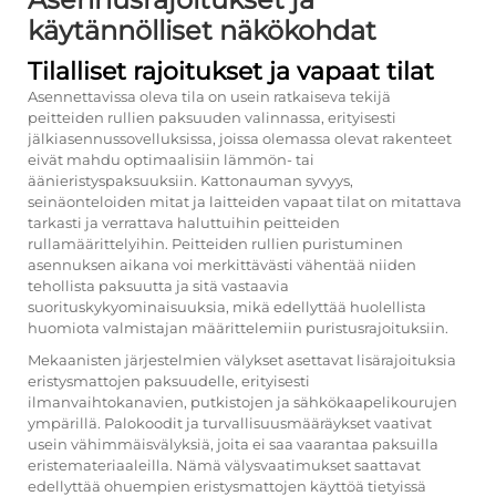
käytännölliset näkökohdat
Tilalliset rajoitukset ja vapaat tilat
Asennettavissa oleva tila on usein ratkaiseva tekijä
peitteiden rullien paksuuden valinnassa, erityisesti
jälkiasennussovelluksissa, joissa olemassa olevat rakenteet
eivät mahdu optimaalisiin lämmön- tai
äänieristyspaksuuksiin. Kattonauman syvyys,
seinäonteloiden mitat ja laitteiden vapaat tilat on mitattava
tarkasti ja verrattava haluttuihin peitteiden
rullamäärittelyihin. Peitteiden rullien puristuminen
asennuksen aikana voi merkittävästi vähentää niiden
tehollista paksuutta ja sitä vastaavia
suorituskykyominaisuuksia, mikä edellyttää huolellista
huomiota valmistajan määrittelemiin puristusrajoituksiin.
Mekaanisten järjestelmien välykset asettavat lisärajoituksia
eristysmattojen paksuudelle, erityisesti
ilmanvaihtokanavien, putkistojen ja sähkökaapelikourujen
ympärillä. Palokoodit ja turvallisuusmääräykset vaativat
usein vähimmäisvälyksiä, joita ei saa vaarantaa paksuilla
eristemateriaaleilla. Nämä välysvaatimukset saattavat
edellyttää ohuempien eristysmattojen käyttöä tietyissä