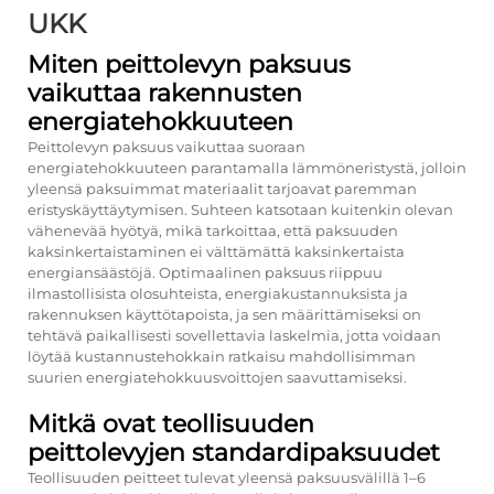
UKK
Miten peittolevyn paksuus
vaikuttaa rakennusten
energiatehokkuuteen
Peittolevyn paksuus vaikuttaa suoraan
energiatehokkuuteen parantamalla lämmöneristystä, jolloin
yleensä paksuimmat materiaalit tarjoavat paremman
eristyskäyttäytymisen. Suhteen katsotaan kuitenkin olevan
vähenevää hyötyä, mikä tarkoittaa, että paksuuden
kaksinkertaistaminen ei välttämättä kaksinkertaista
energiansäästöjä. Optimaalinen paksuus riippuu
ilmastollisista olosuhteista, energiakustannuksista ja
rakennuksen käyttötapoista, ja sen määrittämiseksi on
tehtävä paikallisesti sovellettavia laskelmia, jotta voidaan
löytää kustannustehokkain ratkaisu mahdollisimman
suurien energiatehokkuusvoittojen saavuttamiseksi.
Mitkä ovat teollisuuden
peittolevyjen standardipaksuudet
Teollisuuden peitteet tulevat yleensä paksuusvälillä 1–6