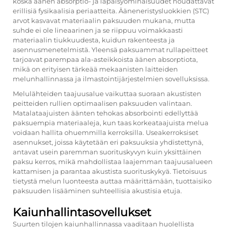
koska äänen absorptio- ja läpäisyominaisuudet noudattavat
erillisiä fysikaalisia periaatteita. Ääneneristysluokkien (STC)
arvot kasvavat materiaalin paksuuden mukana, mutta
suhde ei ole lineaarinen ja se riippuu voimakkaasti
materiaalin tiukkuudesta, kuidun rakenteesta ja
asennusmenetelmistä. Yleensä paksuammat rullapeitteet
tarjoavat parempaa ala-asteikkoista äänen absorptiota,
mikä on erityisen tärkeää mekaanisten laitteiden
melunhallinnassa ja ilmastointijärjestelmien sovelluksissa.
Melulähteiden taajuusalue vaikuttaa suoraan akustisten
peitteiden rullien optimaalisen paksuuden valintaan.
Matalataajuisten äänten tehokas absorbointi edellyttää
paksuempia materiaaleja, kun taas korkeataajuista melua
voidaan hallita ohuemmilla kerroksilla. Useakerroksiset
asennukset, joissa käytetään eri paksuuksia yhdistettynä,
antavat usein paremman suorituskyvyn kuin yksittäinen
paksu kerros, mikä mahdollistaa laajemman taajuusalueen
kattamisen ja parantaa akustista suorituskykyä. Tietoisuus
tietystä melun luonteesta auttaa määrittämään, tuottaisiko
paksuuden lisääminen suhteellisia akustisia etuja.
Kaiunhallintasovellukset
Suurten tilojen kaiunhallinnassa vaaditaan huolellista