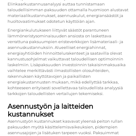
Elinkaarkustannusanalyysi auttaa tunnistamaan
taloudellisimman paksuuden ottamalla huomioon alustavat
materiaalikustannukset, asennuskulut, energiansäästöt ja
huoltovaatimukset odotetun käyttöiän ajan.
Energiankulutukseen liittyvät säästöt parantuneen
lämmöneristysominaisuuden ansiosta on laskettava
verrattuna paksuumpien eristeverkkojen lisämateriaali- ja
asennuskustannuksiin. Alueelliset energiahinnat,
energiayhtiöiden hinnoittelurakenteet ja saatavilla olevat
kannustusohjelmat vaikuttavat taloudellisen optimoinnin
laskelmiin. Lisäpaksuuden investoinnin takaisinmaksuaika
vaihtelee merkittävästi ilmastollisten olosuhteiden,
rakennuksen käyttötavojen ja paikallisten
energiakustannusten mukaan, mikä edellyttää tarkkaa,
kohteeseen erityisesti sovellettavaa taloudellista analyysiä
tarkkojen taloudellisten vertailujen tekemiseksi.
Asennustyön ja laitteiden
kustannukset
Asennustyön kustannukset kasvavat yleensä peiton rullan
paksuuden myötä käsittelemisvaikeuksien, pidempien
asennusajojen ja lisätuken tarpeen vuoksi. Paksuimmat