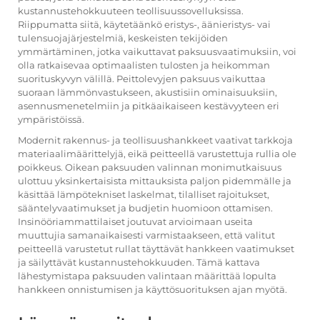
kustannustehokkuuteen teollisuussovelluksissa.
Riippumatta siitä, käytetäänkö eristys-, äänieristys- vai
tulensuojajärjestelmiä, keskeisten tekijöiden
ymmärtäminen, jotka vaikuttavat paksuusvaatimuksiin, voi
olla ratkaisevaa optimaalisten tulosten ja heikomman
suorituskyvyn välillä. Peittolevyjen paksuus vaikuttaa
suoraan lämmönvastukseen, akustisiin ominaisuuksiin,
asennusmenetelmiin ja pitkäaikaiseen kestävyyteen eri
ympäristöissä.
Modernit rakennus- ja teollisuushankkeet vaativat tarkkoja
materiaalimäärittelyjä, eikä peitteellä varustettuja rullia ole
poikkeus. Oikean paksuuden valinnan monimutkaisuus
ulottuu yksinkertaisista mittauksista paljon pidemmälle ja
käsittää lämpötekniset laskelmat, tilalliset rajoitukset,
sääntelyvaatimukset ja budjetin huomioon ottamisen.
Insinööriammattilaiset joutuvat arvioimaan useita
muuttujia samanaikaisesti varmistaakseen, että valitut
peitteellä varustetut rullat täyttävät hankkeen vaatimukset
ja säilyttävät kustannustehokkuuden. Tämä kattava
lähestymistapa paksuuden valintaan määrittää lopulta
hankkeen onnistumisen ja käyttösuorituksen ajan myötä.