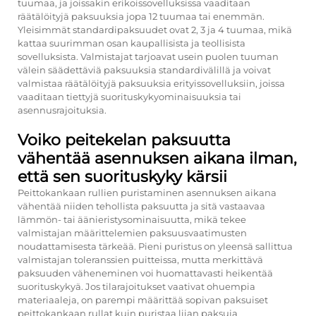
tuumaa, ja joissakin erikoissovelluksissa vaaditaan
räätälöityjä paksuuksia jopa 12 tuumaa tai enemmän.
Yleisimmät standardipaksuudet ovat 2, 3 ja 4 tuumaa, mikä
kattaa suurimman osan kaupallisista ja teollisista
sovelluksista. Valmistajat tarjoavat usein puolen tuuman
välein säädettäviä paksuuksia standardivälillä ja voivat
valmistaa räätälöityjä paksuuksia erityissovelluksiin, joissa
vaaditaan tiettyjä suorituskykyominaisuuksia tai
asennusrajoituksia.
Voiko peitekelan paksuutta
vähentää asennuksen aikana ilman,
että sen suorituskyky kärsii
Peittokankaan rullien puristaminen asennuksen aikana
vähentää niiden tehollista paksuutta ja sitä vastaavaa
lämmön- tai äänieristysominaisuutta, mikä tekee
valmistajan määrittelemien paksuusvaatimusten
noudattamisesta tärkeää. Pieni puristus on yleensä sallittua
valmistajan toleranssien puitteissa, mutta merkittävä
paksuuden väheneminen voi huomattavasti heikentää
suorituskykyä. Jos tilarajoitukset vaativat ohuempia
materiaaleja, on parempi määrittää sopivan paksuiset
peittokankaan rullat kuin puristaa liian paksuja