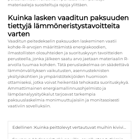
materiaaleja suositeltuja rajoja ylittäen.
Kuinka lasken vaaditun paksuuden
tiettyjä lämmöneristystavoitteita
varten
Vaaditun peitedekselin paksuuden laskeminen vaatii
kohde-R-arvojen määrittämistä energiakoodien,
ilmastollisten olosuhteiden ja suorituskyvyn tavoitteiden
perusteella, jonka jälkeen saatu arvo jaetaan materiaalin R-
arvolla tuumaa kohden. Tätä peruslaskelmaa on säädettävä
lämmönvälityksen vaikutusten, asennusteknisten
yksityiskohtien ja ympäristötekijöiden huomioon
ottamiseksi, jotka voivat heikentää tehokasta suorituskykyä.
Ammattimainen energiamallinnusohjelmisto ja
lämpöanalyysityökalut tarjoavat tarkempia
paksuuslaskelmia monimuuttujaisiin ja monitasoisesti
vaativiin sovelluksiin.
Edellinen :
Kuinka peittolevyt vertautuvat muihin kivivillalämmöneristysmuotoihin?