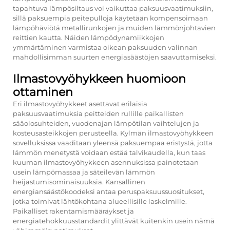
tapahtuva lämpösiltaus voi vaikuttaa paksuusvaatimuksiin,
sillä paksuempia peitepulloja käytetään kompensoimaan
lämpöhäviötä metallirunkojen ja muiden lämmönjohtavien
reittien kautta. Näiden lämpödynamiikkojen
ymmärtäminen varmistaa oikean paksuuden valinnan
mahdollisimman suurten energiasäästöjen saavuttamiseksi.
Ilmastovyöhykkeen huomioon
ottaminen
Eri ilmastovyöhykkeet asettavat erilaisia
paksuusvaatimuksia peitteiden rullille paikallisten
sääolosuhteiden, vuodenajan lämpötilan vaihtelujen ja
kosteusasteikkojen perusteella. Kylmän ilmastovyöhykkeen
sovelluksissa vaaditaan yleensä paksuempaa eristystä, jotta
lämmön menetystä voidaan estää talvikaudella, kun taas
kuuman ilmastovyöhykkeen asennuksissa painotetaan
usein lämpömassaa ja säteilevän lämmön
heijastumisominaisuuksia. Kansallinen
energiansäästökoodeksi antaa peruspaksuussuositukset,
jotka toimivat lähtökohtana alueellisille laskelmille.
Paikalliset rakentamismääräykset ja
energiatehokkuusstandardit ylittävät kuitenkin usein nämä