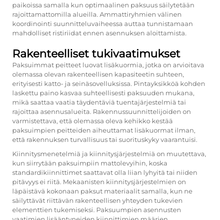
paikoissa samalla kun optimaalinen paksuus säilytetään
rajoittamattomilla alueilla. Ammattiryhmien välinen
koordinointi suunnitteluvaiheessa auttaa tunnistamaan
mahdolliset ristiriidat ennen asennuksen aloittamista.
Rakenteelliset tukivaatimukset
Paksuimmat peitteet luovat lisäkuormia, jotka on arvioitava
olemassa olevan rakenteellisen kapasiteetin suhteen,
erityisesti katto- ja seinäsovelluksissa. Pintayksikköä kohden
laskettu paino kasvaa suhteellisesti paksuuden mukana,
mikä saattaa vaatia täydentäviä tuentajärjestelmiä tai
rajoittaa asennusalueita. Rakennussuunnittelijoiden on
varmistettava, että olemassa oleva kehikko kestää
paksuimpien peitteiden aiheuttamat lisäkuormat ilman,
että rakennuksen turvallisuus tai suorituskyky vaarantuisi.
Kiinnitysmenetelmiä ja kiinnitysjärjestelmiä on muutettava,
kun siirrytään paksuimpiin mattolevyihin, koska
standardikiinnittimet saattavat olla liian lyhyitä tai niiden
pitävyys ei riitä. Mekaanisten kiinnitysjärjestelmien on
läpäistävä kokonaan paksut materiaalit samalla, kun ne
säilyttävät riittävän rakenteellisen yhteyden tukevien
elementtien tukemiseksi. Paksuumpien asennusten
vaatimien lisääntyneiden kiinnittimien määrien