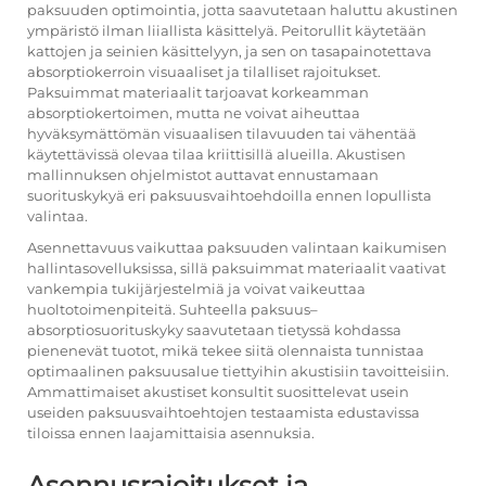
paksuuden optimointia, jotta saavutetaan haluttu akustinen
ympäristö ilman liiallista käsittelyä.
Peitorullit
käytetään
kattojen ja seinien käsittelyyn, ja sen on tasapainotettava
absorptiokerroin visuaaliset ja tilalliset rajoitukset.
Paksuimmat materiaalit tarjoavat korkeamman
absorptiokertoimen, mutta ne voivat aiheuttaa
hyväksymättömän visuaalisen tilavuuden tai vähentää
käytettävissä olevaa tilaa kriittisillä alueilla. Akustisen
mallinnuksen ohjelmistot auttavat ennustamaan
suorituskykyä eri paksuusvaihtoehdoilla ennen lopullista
valintaa.
Asennettavuus vaikuttaa paksuuden valintaan kaikumisen
hallintasovelluksissa, sillä paksuimmat materiaalit vaativat
vankempia tukijärjestelmiä ja voivat vaikeuttaa
huoltotoimenpiteitä. Suhteella paksuus–
absorptiosuorituskyky saavutetaan tietyssä kohdassa
pienenevät tuotot, mikä tekee siitä olennaista tunnistaa
optimaalinen paksuusalue tiettyihin akustisiin tavoitteisiin.
Ammattimaiset akustiset konsultit suosittelevat usein
useiden paksuusvaihtoehtojen testaamista edustavissa
tiloissa ennen laajamittaisia asennuksia.
Asennusrajoitukset ja