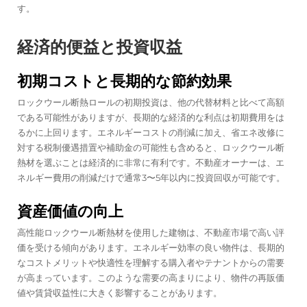
す。
経済的便益と投資収益
初期コストと長期的な節約効果
ロックウール断熱ロールの初期投資は、他の代替材料と比べて高額
である可能性がありますが、長期的な経済的な利点は初期費用をは
るかに上回ります。エネルギーコストの削減に加え、省エネ改修に
対する税制優遇措置や補助金の可能性も含めると、ロックウール断
熱材を選ぶことは経済的に非常に有利です。不動産オーナーは、エ
ネルギー費用の削減だけで通常3〜5年以内に投資回収が可能です。
資産価値の向上
高性能ロックウール断熱材を使用した建物は、不動産市場で高い評
価を受ける傾向があります。エネルギー効率の良い物件は、長期的
なコストメリットや快適性を理解する購入者やテナントからの需要
が高まっています。このような需要の高まりにより、物件の再販価
値や賃貸収益性に大きく影響することがあります。