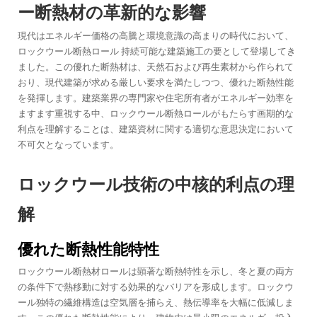
ー断熱材の革新的な影響
現代はエネルギー価格の高騰と環境意識の高まりの時代において、
ロックウール断熱ロール
持続可能な建築施工の要として登場してき
ました。この優れた断熱材は、天然石および再生素材から作られて
おり、現代建築が求める厳しい要求を満たしつつ、優れた断熱性能
を発揮します。建築業界の専門家や住宅所有者がエネルギー効率を
ますます重視する中、ロックウール断熱ロールがもたらす画期的な
利点を理解することは、建築資材に関する適切な意思決定において
不可欠となっています。
ロックウール技術の中核的利点の理
解
優れた断熱性能特性
ロックウール断熱材ロールは顕著な断熱特性を示し、冬と夏の両方
の条件下で熱移動に対する効果的なバリアを形成します。ロックウ
ール独特の繊維構造は空気層を捕らえ、熱伝導率を大幅に低減しま