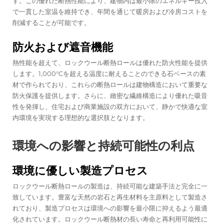
す。この優れた断熱性能により、建物内は最小限のエネルギー投入
で一貫した室温を維持でき、年間を通じて暖房および冷房コストを
削減することが可能です。
防火および遮音機能
熱性能を超えて、ロックウール断熱ロールは優れた防火性能を提供
します。1,000°Cを超える温度に耐えることのできる石ベースの素
材で作られており、これらの断熱ロールは建物構造において重要な
防火保護を提供します。さらに、緻密な繊維構造により優れた吸音
性を発揮し、住宅および商業施設の双方において、静かで快適な室
内環境を実現する理想的な選択肢となります。
環境への影響と持続可能性の利点
環境に優しい製造プロセス
ロックウール断熱ロールの製造は、持続可能な建築手法と完全に一
致しています。豊富な天然の岩石と再生材料を主原料として製造さ
れており、製造プロセスは環境への影響を最小限に抑えるよう最適
化されています。ロックウール断熱材の長い寿命と再利用可能性に