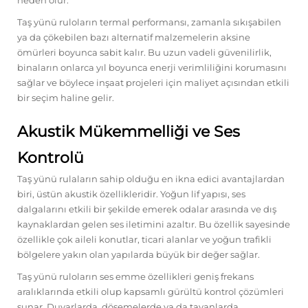
neden olur.
Taş yünü ruloların termal performansı, zamanla sıkışabilen
ya da çökebilen bazı alternatif malzemelerin aksine
ömürleri boyunca sabit kalır. Bu uzun vadeli güvenilirlik,
binaların onlarca yıl boyunca enerji verimliliğini korumasını
sağlar ve böylece inşaat projeleri için maliyet açısından etkili
bir seçim haline gelir.
Akustik Mükemmelliği ve Ses
Kontrolü
Taş yünü rulaların sahip olduğu en ikna edici avantajlardan
biri, üstün akustik özellikleridir. Yoğun lif yapısı, ses
dalgalarını etkili bir şekilde emerek odalar arasında ve dış
kaynaklardan gelen ses iletimini azaltır. Bu özellik sayesinde
özellikle çok aileli konutlar, ticari alanlar ve yoğun trafikli
bölgelere yakın olan yapılarda büyük bir değer sağlar.
Taş yünü ruloların ses emme özellikleri geniş frekans
aralıklarında etkili olup kapsamlı gürültü kontrol çözümleri
sunar. Duvarlarda, döşemelerde ya da tavanlarda