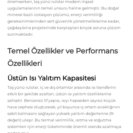
önemserken, taş yünü rulolar modern inşaat
uygulamalarının temel unsuru haline gelmiştir. Bu doğal
mineral bazlı izolasyon çözümü, enerji verimliliği
gereksinimlerinden sert güvenlik yönetmeliklerine kadar,
çağdaş bina projelerinde karşılaşılan birçok soruna çözüm
sunmaktadır.
Temel Özellikler ve Performans
Özellikleri
Üstün Isı Yalıtım Kapasitesi
Taş yünü rulolar, iç ve dış ortamlar arasında ısı transferini
etkili bir şekilde azaltan, üstün ısı yalıtım özelliklerine
sahiptir. Benzersiz lif yapısı, ısıyı hapseden sayısız küçük
hava cephesi oluşturarak, yıl boyunca iç ortam sıcaklığının
sabit kalmasını sağlayan yüksek yalıtım değerlerine (R-
değeri) ulaşır. Bu termal verimlilik, ısıtma ve soğutma
sistemleri için enerji tüketiminde önemli oranda azalmaya