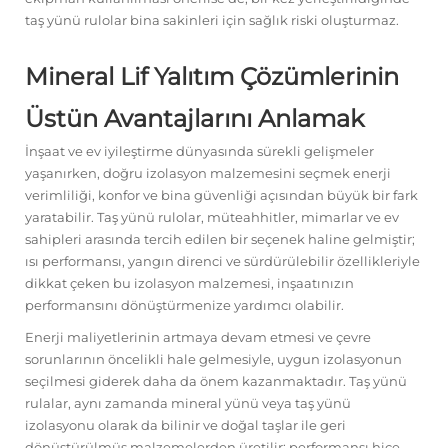
taş yünü rulolar bina sakinleri için sağlık riski oluşturmaz.
Mineral Lif Yalıtım Çözümlerinin
Üstün Avantajlarını Anlamak
İnşaat ve ev iyileştirme dünyasında sürekli gelişmeler
yaşanırken, doğru izolasyon malzemesini seçmek enerji
verimliliği, konfor ve bina güvenliği açısından büyük bir fark
yaratabilir. Taş yünü rulolar, müteahhitler, mimarlar ve ev
sahipleri arasında tercih edilen bir seçenek haline gelmiştir;
ısı performansı, yangın direnci ve sürdürülebilir özellikleriyle
dikkat çeken bu izolasyon malzemesi, inşaatınızın
performansını dönüştürmenize yardımcı olabilir.
Enerji maliyetlerinin artmaya devam etmesi ve çevre
sorunlarının öncelikli hale gelmesiyle, uygun izolasyonun
seçilmesi giderek daha da önem kazanmaktadır. Taş yünü
rulalar, aynı zamanda mineral yünü veya taş yünü
izolasyonu olarak da bilinir ve doğal taşlar ile geri
dönüştürülmüş malzemelerden üretilir; performansı hiçe