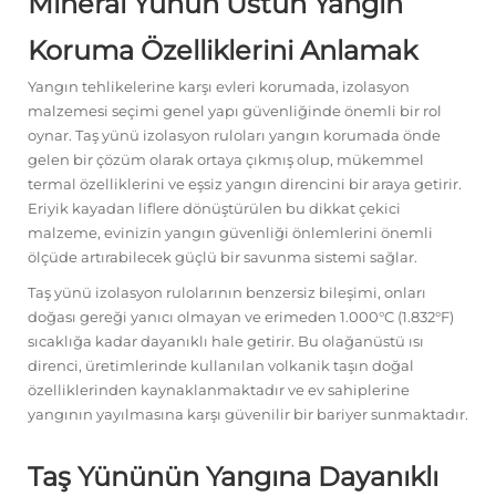
Mineral Yünün Üstün Yangın
Koruma Özelliklerini Anlamak
Yangın tehlikelerine karşı evleri korumada, izolasyon
malzemesi seçimi genel yapı güvenliğinde önemli bir rol
oynar.
Taş yünü izolasyon ruloları
yangın korumada önde
gelen bir çözüm olarak ortaya çıkmış olup, mükemmel
termal özelliklerini ve eşsiz yangın direncini bir araya getirir.
Eriyik kayadan liflere dönüştürülen bu dikkat çekici
malzeme, evinizin yangın güvenliği önlemlerini önemli
ölçüde artırabilecek güçlü bir savunma sistemi sağlar.
Taş yünü izolasyon rulolarının benzersiz bileşimi, onları
doğası gereği yanıcı olmayan ve erimeden 1.000°C (1.832°F)
sıcaklığa kadar dayanıklı hale getirir. Bu olağanüstü ısı
direnci, üretimlerinde kullanılan volkanik taşın doğal
özelliklerinden kaynaklanmaktadır ve ev sahiplerine
yangının yayılmasına karşı güvenilir bir bariyer sunmaktadır.
Taş Yününün Yangına Dayanıklı