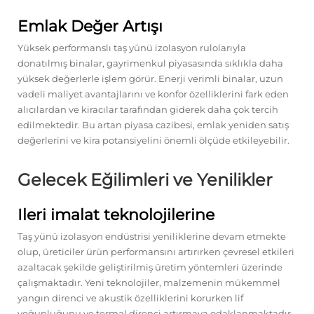
Emlak Değer Artışı
Yüksek performanslı taş yünü izolasyon rulolarıyla
donatılmış binalar, gayrimenkul piyasasında sıklıkla daha
yüksek değerlerle işlem görür. Enerji verimli binalar, uzun
vadeli maliyet avantajlarını ve konfor özelliklerini fark eden
alıcılardan ve kiracılar tarafından giderek daha çok tercih
edilmektedir. Bu artan piyasa cazibesi, emlak yeniden satış
değerlerini ve kira potansiyelini önemli ölçüde etkileyebilir.
Gelecek Eğilimleri ve Yenilikler
Ileri imalat teknolojilerine
Taş yünü izolasyon endüstrisi yeniliklerine devam etmekte
olup, üreticiler ürün performansını artırırken çevresel etkileri
azaltacak şekilde geliştirilmiş üretim yöntemleri üzerinde
çalışmaktadır. Yeni teknolojiler, malzemenin mükemmel
yangın direnci ve akustik özelliklerini korurken lif
yoğunluğunu ve termal direnci artırmaya odaklanmaktadır.