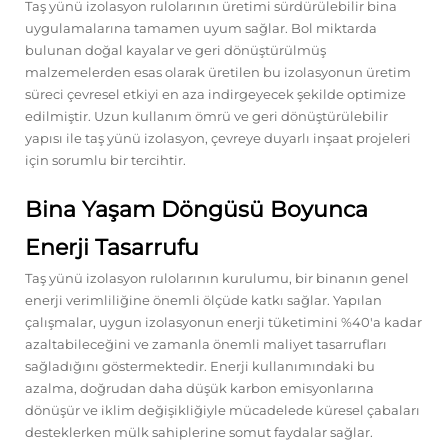
Taş yünü izolasyon rulolarının üretimi sürdürülebilir bina
uygulamalarına tamamen uyum sağlar. Bol miktarda
bulunan doğal kayalar ve geri dönüştürülmüş
malzemelerden esas olarak üretilen bu izolasyonun üretim
süreci çevresel etkiyi en aza indirgeyecek şekilde optimize
edilmiştir. Uzun kullanım ömrü ve geri dönüştürülebilir
yapısı ile taş yünü izolasyon, çevreye duyarlı inşaat projeleri
için sorumlu bir tercihtir.
Bina Yaşam Döngüsü Boyunca
Enerji Tasarrufu
Taş yünü izolasyon rulolarının kurulumu, bir binanın genel
enerji verimliliğine önemli ölçüde katkı sağlar. Yapılan
çalışmalar, uygun izolasyonun enerji tüketimini %40'a kadar
azaltabileceğini ve zamanla önemli maliyet tasarrufları
sağladığını göstermektedir. Enerji kullanımındaki bu
azalma, doğrudan daha düşük karbon emisyonlarına
dönüşür ve iklim değişikliğiyle mücadelede küresel çabaları
desteklerken mülk sahiplerine somut faydalar sağlar.