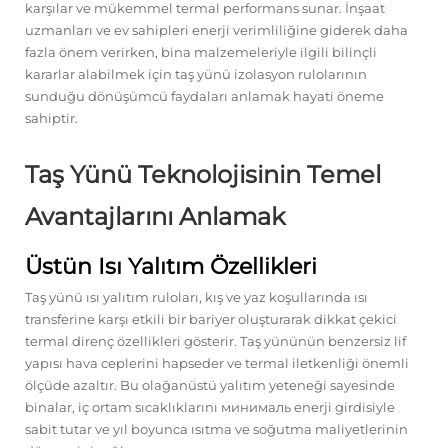
karşılar ve mükemmel termal performans sunar. İnşaat
uzmanları ve ev sahipleri enerji verimliliğine giderek daha
fazla önem verirken, bina malzemeleriyle ilgili bilinçli
kararlar alabilmek için taş yünü izolasyon rulolarının
sunduğu dönüşümcü faydaları anlamak hayati öneme
sahiptir.
Taş Yünü Teknolojisinin Temel
Avantajlarını Anlamak
Üstün Isı Yalıtım Özellikleri
Taş yünü ısı yalıtım ruloları, kış ve yaz koşullarında ısı
transferine karşı etkili bir bariyer oluşturarak dikkat çekici
termal direnç özellikleri gösterir. Taş yününün benzersiz lif
yapısı hava ceplerini hapseder ve termal iletkenliği önemli
ölçüde azaltır. Bu olağanüstü yalıtım yeteneği sayesinde
binalar, iç ortam sıcaklıklarını минималь enerji girdisiyle
sabit tutar ve yıl boyunca ısıtma ve soğutma maliyetlerinin