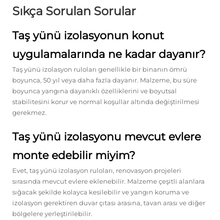
Sıkça Sorulan Sorular
Taş yünü izolasyonun konut
uygulamalarında ne kadar dayanır?
Taş yünü izolasyon ruloları genellikle bir binanın ömrü
boyunca, 50 yıl veya daha fazla dayanır. Malzeme, bu süre
boyunca yangına dayanıklı özelliklerini ve boyutsal
stabilitesini korur ve normal koşullar altında değiştirilmesi
gerekmez.
Taş yünü izolasyonu mevcut evlere
monte edebilir miyim?
Evet, taş yünü izolasyon ruloları, renovasyon projeleri
sırasında mevcut evlere eklenebilir. Malzeme çeşitli alanlara
sığacak şekilde kolayca kesilebilir ve yangın koruma ve
izolasyon gerektiren duvar çıtası arasına, tavan arası ve diğer
bölgelere yerleştirilebilir.