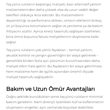
Taş yünü ruloların başlangıç maliyeti, bazı alternatif yalıtım
malzemelerinden daha yüksek olsa da uzun vadeli değer
teklifleri oldukça ikna edicidir. Bu malzemelerin
dayanıklılığı ve performans istikrarı, onların etkilerini birkaç
on yıl boyunca korumalarını sağlar ve yenileme ya da bakım
ihtiyacını azaltır. Ayrıca enerji tasarrufu sağlayan özellikleri,
bina ömrü boyunca fatura maliyetlerinin düşmesine katkı
sağlar.
Taş yünü ruloların çok yönlü faydaları – termal yalıtım,
akustik kontrol ve yangın güvenliğini bir araya getirerek –
genellikle birden fazla ayrı çözümün kurulmasından daha
maliyet etkin hale getirir. Bu faydaların bir araya getirilmesi,
hem malzeme hem de işçilik açısından önemli ölçüde
maliyet tasarrufu sağlayabilir.
Bakım ve Uzun Ömür Avantajları
Doğru şekilde kurulduktan sonra taş yünü ruloların minimal
bakım gerektirir. Nem dirençli özellikleri küf ve küflenmenin
oluşmasını engeller, aynı zamanda boyutsal stabilitesi