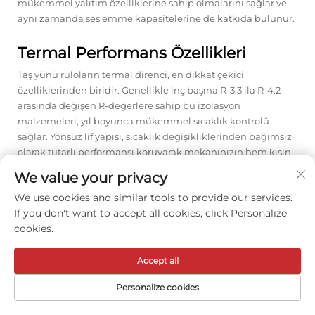
mükemmel yalıtım özelliklerine sahip olmalarını sağlar ve
aynı zamanda ses emme kapasitelerine de katkıda bulunur.
Termal Performans Özellikleri
Taş yünü ruloların termal direnci, en dikkat çekici
özelliklerinden biridir. Genellikle inç başına R-3.3 ila R-4.2
arasında değişen R-değerlere sahip bu izolasyon
malzemeleri, yıl boyunca mükemmel sıcaklık kontrolü
sağlar. Yönsüz lif yapısı, sıcaklık değişikliklerinden bağımsız
olarak tutarlı performansı koruyarak mekanınızın hem kışın
hem de yazın konforlu kalmasını sağlar.
We value your privacy
Bazı diğer yalıtım malzemelerinin aksine, taş yünü rulolar,
We use cookies and similar tools to provide our services.
normal koşullar altında çökmeye veya bozulmaya dayanarak
If you don't want to accept all cookies, click Personalize
termal performanslarını zamanla korurlar. Bu uzun vadeli
cookies.
stabilite, malzemenin ömrü boyunca sürdürülebilir enerji
tasarrufu ve tutarlı iç konfora dönüşür.
Accept all
Yangın Güvenliği ve Ses Kontrolü
Personalize cookies