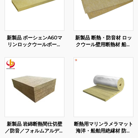
新製品 ボーシェンA60マ
新製品 断熱・防音材 ロッ
リンロックウールボード
クウール壁用断熱材 船舶
石綿断熱材 マリン用 ロッ
用ロックウールボード
クウールボード マレーシ
ア製
新製品 岩綿断熱間仕切壁
断熱用マリンラメラマット
／防音／フォルムアルデヒ
海洋・船舶用絶縁材 防火
ドフリー 建材用岩綿ボー
保護 60-100kg/m3 カスタ