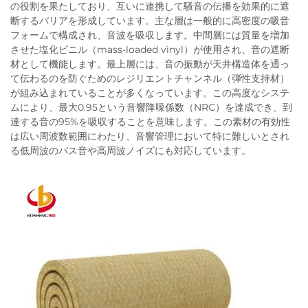
の役割を果たしており、互いに連携して騒音の伝播を効果的に遮
断するバリアを形成しています。主な層は一般的に高密度の吸音
フォームで構成され、音波を吸収します。中間層には質量を増加
させた塩化ビニル（mass-loaded vinyl）が使用され、音の遮断
材として機能します。最上層には、音の振動が天井構造体を通っ
て伝わるのを防ぐためのレジリエントチャンネル（弾性支持材）
が組み込まれていることが多くなっています。この高度なシステ
ムにより、最大0.95という音響降噪係数（NRC）を達成でき、到
達する音の95%を吸収することを意味します。この素材の有効性
は広い周波数範囲にわたり、音響管理において特に難しいとされ
る低周波のバス音や高周波ノイズにも対応しています。