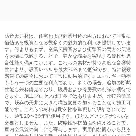
ド
マイズ可能
防音天井材は、住宅および商業用途の両方において非常に
価値ある投資となる数多くの魅力的な利点を提供していま
す。何よりもまず、空気伝播音および衝撃音の両方の伝達
を大幅に低減することで、静かな環境を実現する優れた遮
音性能を備えています。これらの素材が持つ高度な音響特
性により、騒音レベルを最大70%まで低減でき、特に複数
階建ての建物において非常に効果的です。エネルギー効率
ももう一つの主要な利点であり、多くの場合、追加の断熱
性能も兼ね備えており、暖房および冷房費の削減が期待で
きます。施工プロセスは丁寧ではありますが、比較的簡単
で、既存の天井に大きな構造変更を加えることなく施工可
能です。これらの材料は耐久性を重視して設計されてお
り、通常20〜30年間使用でき、ほとんどメンテナンスを
必要としません。また、防塵性や抗菌性を備えることで、
室内空気質の向上にも寄与します。実用的な観点から見る