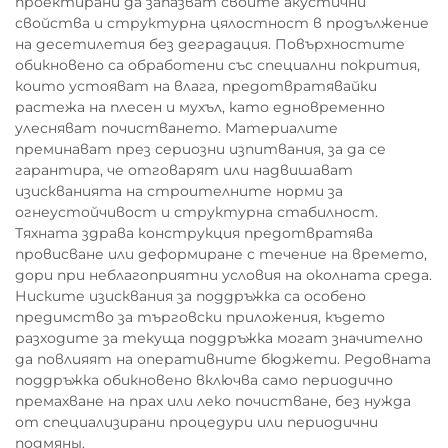
проектирани да запазват своите акустични
свойства и структурна цялостност в продължение
на десетилетия без деградация. Повърхностите
обикновено са обработени със специални покрития,
които устояват на влага, предотвратявайки
растежа на плесен и мухъл, като едновременно
улесняват почистването. Материалите
преминават през сериозни изпитвания, за да се
гарантира, че отговарят или надвишават
изискванията на строителните норми за
огнеустойчивост и структурна стабилност.
Тяхната здрава конструкция предотвратява
провисване или деформиране с течение на времето,
дори при неблагоприятни условия на околната среда.
Ниските изисквания за поддръжка са особено
предимство за търговски приложения, където
разходите за текуща поддръжка могат значително
да повлияят на оперативните бюджети. Редовната
поддръжка обикновено включва само периодично
премахване на прах или леко почистване, без нужда
от специализирани процедури или периодични
подмяны.