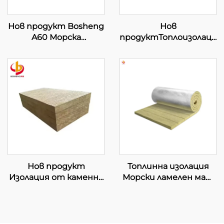
Нов продукт Bosheng
Нов
A60 Морска
продуктТоплоизолацио
каменновълнена
материали от
плоча
каменна вата за
Каменновълнена
стени, морска
изолация
каменна вата за
Произведена в
кораби
Малайзия
каменновълнена
плоча за морско
използване
Нов продукт
Топлинна изолация
Изолация от каменна
Морски ламелен мат
вата за преградни
За морски и офшорни
стени/звукоизолация/
изолации
формалдехидно-
Противопожарна
свободни
защита 60-100 kg/m³