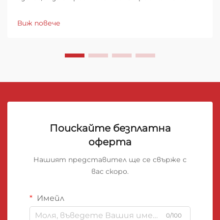
индустрия е свидетел на значителен преход
към по-устойчиви и ефективни материали за
Виж повече
топлоизолация, като рулоните с одеяла от
каменна вълна се превръщат в първ...
Поискайте безплатна
оферта
Нашият представител ще се свърже с
вас скоро.
Имейл
0/100