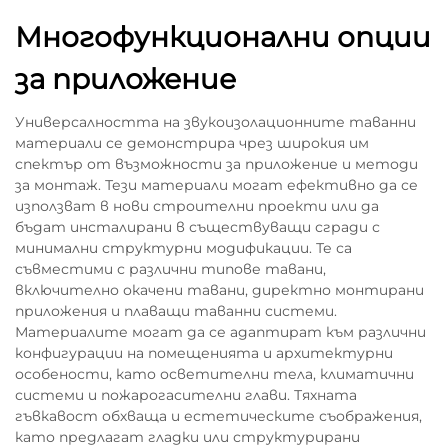
Многофункционални опции
за приложение
Универсалността на звукоизолационните таванни
материали се демонстрира чрез широкия им
спектър от възможности за приложение и методи
за монтаж. Тези материали могат ефективно да се
използват в нови строителни проекти или да
бъдат инсталирани в съществуващи сгради с
минимални структурни модификации. Те са
съвместими с различни типове тавани,
включително окачени тавани, директно монтирани
приложения и плаващи таванни системи.
Материалите могат да се адаптират към различни
конфигурации на помещенията и архитектурни
особености, като осветителни тела, климатични
системи и пожарогасителни глави. Тяхната
гъвкавост обхваща и естетическите съображения,
като предлагат гладки или структурирани