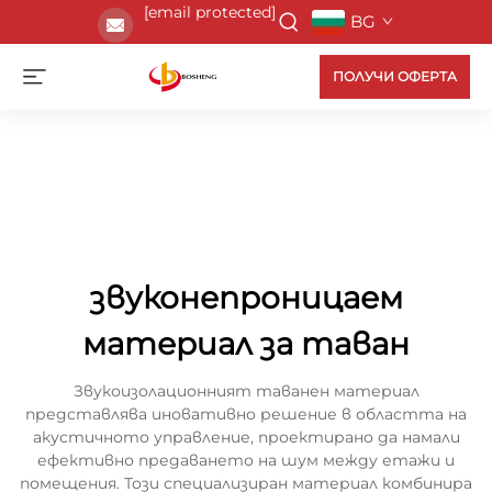
[email protected]
BG
ПОЛУЧИ ОФЕРТА
звуконепроницаем
материал за таван
Звукоизолационният таванен материал
представлява иновативно решение в областта на
акустичното управление, проектирано да намали
ефективно предаването на шум между етажи и
помещения. Този специализиран материал комбинира