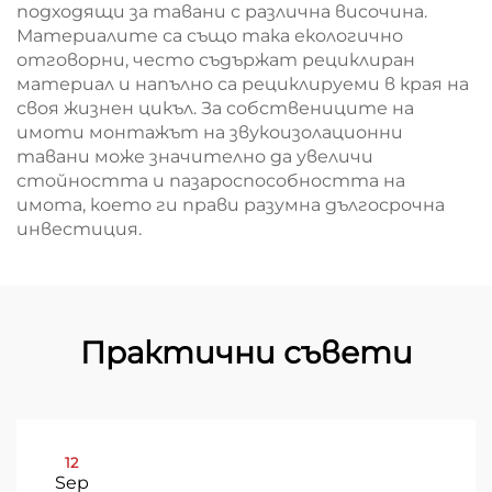
подходящи за тавани с различна височина.
Материалите са също така екологично
отговорни, често съдържат рециклиран
материал и напълно са рециклируеми в края на
своя жизнен цикъл. За собствениците на
имоти монтажът на звукоизолационни
тавани може значително да увеличи
стойността и пазароспособността на
имота, което ги прави разумна дългосрочна
инвестиция.
Практични съвети
12
Sep