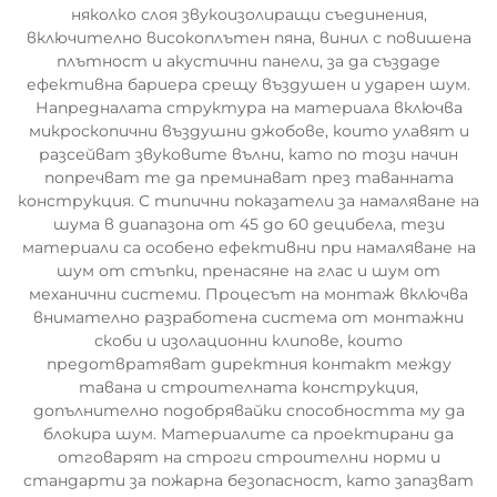
няколко слоя звукоизолиращи съединения,
включително високоплътен пяна, винил с повишена
плътност и акустични панели, за да създаде
ефективна бариера срещу въздушен и ударен шум.
Напредналата структура на материала включва
микроскопични въздушни джобове, които улавят и
разсейват звуковите вълни, като по този начин
попречват те да преминават през таванната
конструкция. С типични показатели за намаляване на
шума в диапазона от 45 до 60 децибела, тези
материали са особено ефективни при намаляване на
шум от стъпки, пренасяне на глас и шум от
механични системи. Процесът на монтаж включва
внимателно разработена система от монтажни
скоби и изолационни клипове, които
предотвратяват директния контакт между
тавана и строителната конструкция,
допълнително подобрявайки способността му да
блокира шум. Материалите са проектирани да
отговарят на строги строителни норми и
стандарти за пожарна безопасност, като запазват