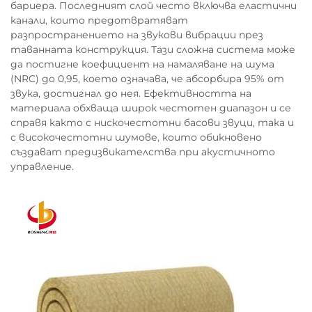
бариера. Последният слой често включва еластични
канали, които предотвратяват
разпространението на звукови вибрации през
таванната конструкция. Тази сложна система може
да постигне коефициент на намаляване на шума
(NRC) до 0,95, което означава, че абсорбира 95% от
звука, достигнал до нея. Ефективността на
материала обхваща широк честотен диапазон и се
справя както с нискочестотни басови звуци, така и
с високочестотни шумове, които обикновено
създават предизвикателства при акустичното
управление.