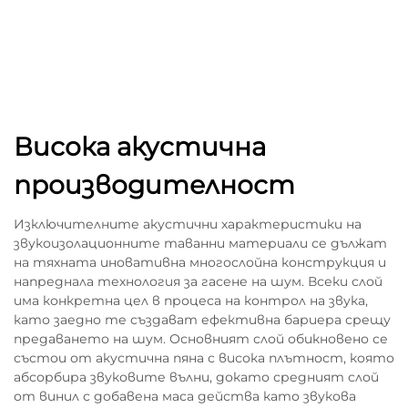
Висока акустична
производителност
Изключителните акустични характеристики на
звукоизолационните таванни материали се дължат
на тяхната иновативна многослойна конструкция и
напреднала технология за гасене на шум. Всеки слой
има конкретна цел в процеса на контрол на звука,
като заедно те създават ефективна бариера срещу
предаването на шум. Основният слой обикновено се
състои от акустична пяна с висока плътност, която
абсорбира звуковите вълни, докато средният слой
от винил с добавена маса действа като звукова