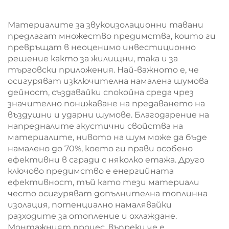
строителни плочи
Персонализируем
от каменна вата
Материалите за звукоизолационни тавани
предлагат множество предимства, които ги
превръщат в неоценимо инвестиционно
решение както за жилищни, така и за
търговски приложения. Най-важното е, че
осигуряват изключителна намалена шумова
дейност, създавайки спокойна среда чрез
значително понижаване на предаването на
въздушни и ударни шумове. Благодарение на
напредналите акустични свойства на
материалите, нивото на шум може да бъде
намалено до 70%, което ги прави особено
ефективни в сгради с няколко етажа. Друго
ключово предимство е енергийната
ефективност, тъй като тези материали
често осигуряват допълнителна топлинна
изолация, потенциално намалявайки
разходите за отопление и охлаждане.
Монтажният процес, въпреки че е