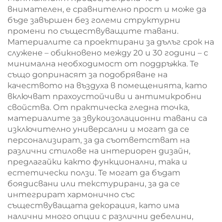
внимателен, е сравнително прост и може да
бъде завършен без големи структурни
промени по съществуващите тавани.
Материалите са проектирани за дълъг срок на
служене – обикновено между 20 и 30 години – с
минимална необходимост от поддръжка. Те
също допринасят за подобряване на
качеството на въздуха в помещенията, като
включват прахоустойчиви и антимикробни
свойства. От практическа гледна точка,
материалите за звукоизолационни тавани са
изключително универсални и могат да се
персонализират, за да съответстват на
различни стилове на интериорен дизайн,
предлагайки както функционални, така и
естетически ползи. Те могат да бъдат
боядисвани или текстурирани, за да се
интегрират хармонично със
съществуващата декорация, като има
налични много опции с различни дебелини,