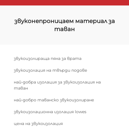
звуконепроницаем материал за
таван
звукоизолираща пяна за врата
звукоизолация на твърди подове
най-добра изолация за звукоизолация на
таван
най-добро таванско звукоизолиране
звукоизолационна изолация lowes
цена на звукоизолация