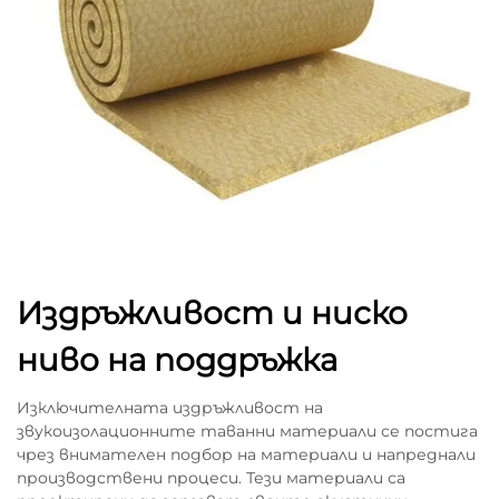
Издръжливост и ниско
ниво на поддръжка
Изключителната издръжливост на
звукоизолационните таванни материали се постига
чрез внимателен подбор на материали и напреднали
производствени процеси. Тези материали са