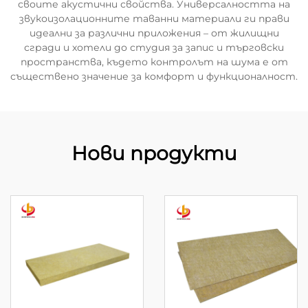
своите акустични свойства. Универсалността на
звукоизолационните таванни материали ги прави
идеални за различни приложения – от жилищни
сгради и хотели до студия за запис и търговски
пространства, където контролът на шума е от
съществено значение за комфорт и функционалност.
Нови продукти