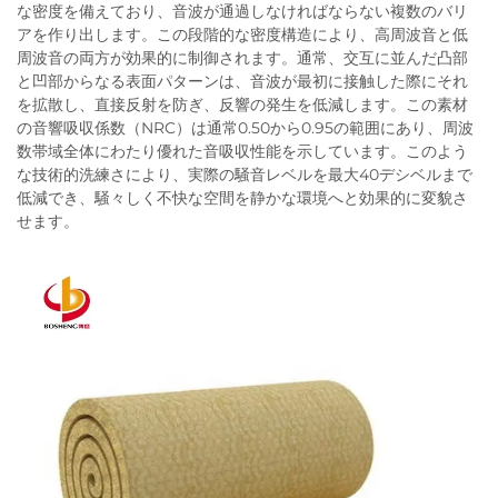
な密度を備えており、音波が通過しなければならない複数のバリ
アを作り出します。この段階的な密度構造により、高周波音と低
周波音の両方が効果的に制御されます。通常、交互に並んだ凸部
と凹部からなる表面パターンは、音波が最初に接触した際にそれ
を拡散し、直接反射を防ぎ、反響の発生を低減します。この素材
の音響吸収係数（NRC）は通常0.50から0.95の範囲にあり、周波
数帯域全体にわたり優れた音吸収性能を示しています。このよう
な技術的洗練さにより、実際の騒音レベルを最大40デシベルまで
低減でき、騒々しく不快な空間を静かな環境へと効果的に変貌さ
せます。