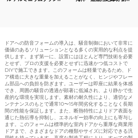
ット
保護 60-100kg/m3 カスタ
マイズ可能
ドアへの防音フォームの導入は、騒音制御において非常に
価値のあるソリューションとなる多くの実用的な利点を提
供します。まず第一に、設置にはほとんど専門技術を必要
とせず、プロの支援を必要とせずに迅速かつ低コストで
DIYで施工できます。このフォームは軽量であるため、ド
ア構造に大きな重量を加えることがなく、ヒンジやフレー
ム部品への負担を防ぎます。ユーザーは即座に結果を体感
でき、周囲の騒音の透過が顕著に低減され、より静かで生
産的な環境を実現します。素材の耐久性により、適切なメ
ンテナンスのもとで通常10〜15年間劣化することなく長期
間の性能を保証します。また、断熱特性によりドア表面を
通じた熱伝導を抑制し、エネルギー効率の向上にも寄与し
ます。このフォームは標準的な室内ドアから重厚な商業用
ドアまで、さまざまなドアの種類やサイズに対応できる汎
用性を持っています。高度な製造工程により、すべての製