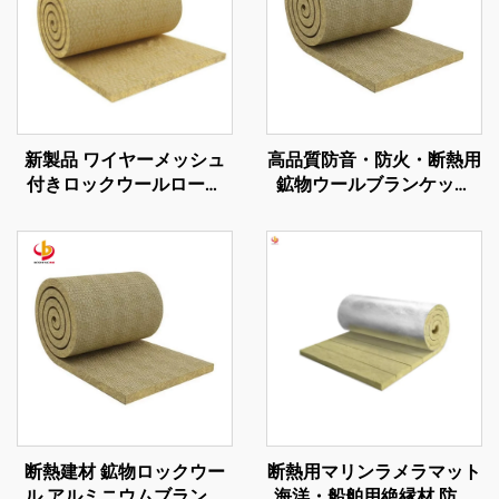
新製品 ワイヤーメッシュ
高品質防音・防火・断熱用
付きロックウールロール
鉱物ウールブランケット
岩鉱ウールフェルト 音遮
ワイヤーメッシュ付き
蔽用岩鉱ウールブランケッ
120kg/m3 ロックウールブ
ト
ランケット
断熱建材 鉱物ロックウー
断熱用マリンラメラマット
ル アルミニウムブランケ
海洋・船舶用絶縁材 防火