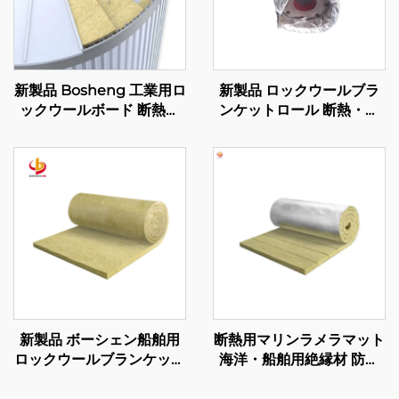
新製品 Bosheng 工業用ロ
新製品 ロックウールブラ
ックウールボード 断熱ロ
ンケットロール 断熱・防
ックウール 樹脂接着ロッ
火用 工業用フレキシブル
クウールスラブ 建材
断熱カバー
新製品 ボーシェン船舶用
断熱用マリンラメラマット
ロックウールブランケット
海洋・船舶用絶縁材 防火
床断熱材 ロックウール 防
保護 60-100kg/m3 カスタ
音・防火用 ベルト状ロッ
マイズ可能