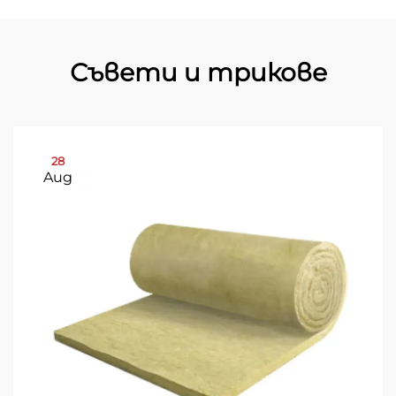
Съвети и трикове
28
Aug