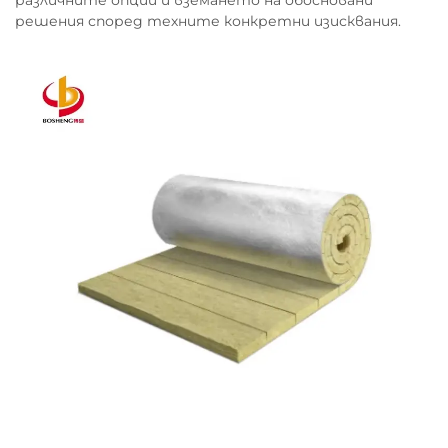
различните опции и вземането на обосновани
решения според техните конкретни изисквания.