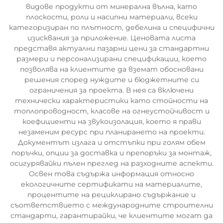
видове продукти от минерална вълна, като
плоскости, роли и насипни материали, всеки
категоризиран по плътност, дебелина и специфични
изисквания за приложение. Ценовата листа
представя актуални пазарни цени за стандартни
размери и персонализирани спецификации, което
позволява на клиентите да вземат обосновани
решения според нуждите и бюджетните си
ограничения за проекта. В нея са включени
технически характеристики като стойности на
топлопроводност, класове на огнеустойчивост и
коефициенти на звукоизолация, което я прави
незаменим ресурс при планирането на проекти.
Документът излага и отстъпки при голям обем
поръчки, опции за доставка и препоръки за монтаж,
осигурявайки пълен преглед на разходните аспекти.
Освен това съдържа информация относно
екологичните сертификати на материалите,
процентите на рециклирано съдържание и
съответствието с международните строителни
стандарти, гарантирайки, че клиентите могат да