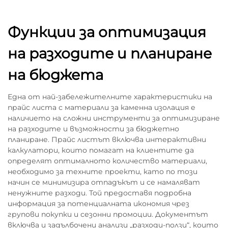
Функции за оптимизация
на разходите и планиране
на бюджета
Една от най-забележителните характеристики на
прайс листа с материали за каменна изолация е
наличието на сложни инструменти за оптимизиране
на разходите и възможности за бюджетно
планиране. Прайс листът включва интерактивни
калкулатори, които помагат на клиентите да
определят оптималното количество материали,
необходимо за техните проекти, като по този
начин се минимизира отпадъкът и се намаляват
ненужните разходи. Той предоставя подробна
информация за потенциалната икономия чрез
групови покупки и сезонни промоции. Документът
включва и задълбочени анализи „разходи-ползи“, които