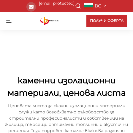
[email protected]
BG
ПОЛУЧИ ОФЕРТА
каменни изолационни
материали, ценова листа
Ценовата листа за скални изолационни материали
служи като всеобхватно ръководство за
строителни професионалисти и собственици на
жилища, търсещи оптимални топлинни и акустични
решения. Този подробен каталог включва различни