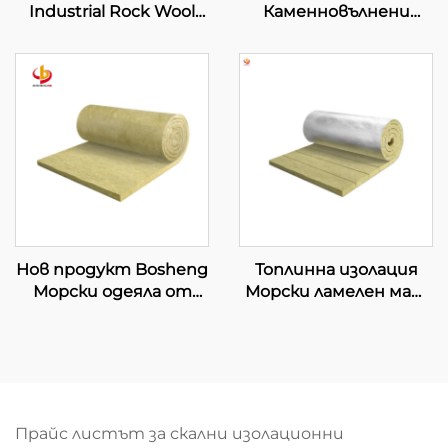
Industrial Rock Wool
Каменновълнени
Board Изолационна
одеяла на руло за
плоча от минерална
топлинна изолация и
вълна Съединени
пожарна безопасност
плочи от минерална
Гъвкава
вълна Строителни
индустриална
материали
изолационна обвивка
Нов продукт Bosheng
Топлинна изолация
Морски одеяла от
Морски ламелен мат
каменна вата за
За морски и офшорни
подова изолация,
изолации
звуко и
Противопожарна
противопожарна
защита 60-100 kg/m³
изолация от рула
Персонализируем
базалтова каменна
Прайс листът за скални изолационни
вата