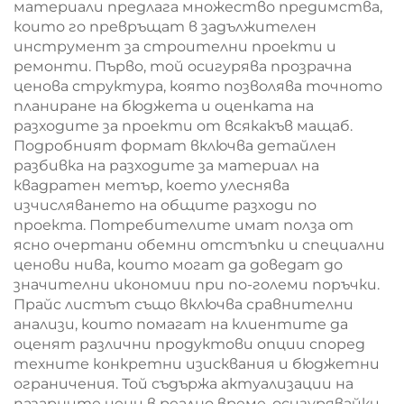
материали предлага множество предимства,
които го превръщат в задължителен
инструмент за строителни проекти и
ремонти. Първо, той осигурява прозрачна
ценова структура, която позволява точното
планиране на бюджета и оценката на
разходите за проекти от всякакъв мащаб.
Подробният формат включва детайлен
разбивка на разходите за материал на
квадратен метър, което улеснява
изчисляването на общите разходи по
проекта. Потребителите имат полза от
ясно очертани обемни отстъпки и специални
ценови нива, които могат да доведат до
значителни икономии при по-големи поръчки.
Прайс листът също включва сравнителни
анализи, които помагат на клиентите да
оценят различни продуктови опции според
техните конкретни изисквания и бюджетни
ограничения. Той съдържа актуализации на
пазарните цени в реално време, осигурявайки