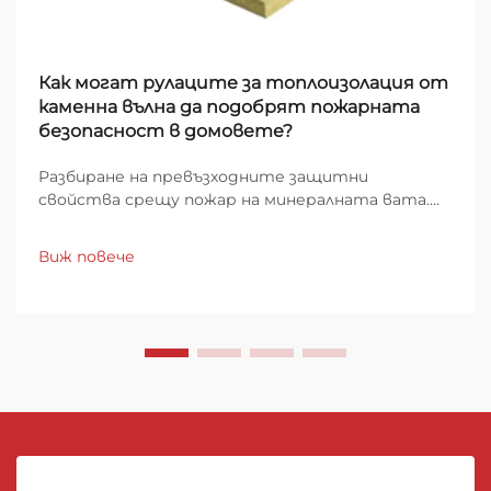
Как могат рулаците за топлоизолация от
каменна вълна да подобрят пожарната
безопасност в домовете?
Разбиране на превъзходните защитни
свойства срещу пожар на минералната вата.
Когато става въпрос за защита на домовете
от пожарни опасности, изборът на изолационен
Виж повече
материал играе ключова роля за общата
безопасност на сградата. Рулоните от
минерална вата са се утвърдили...