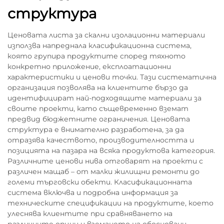
структура
Ценовата листа за скални изолационни материали
използва напреднала класификационна система,
която групира продуктите според тяхното
конкретно приложение, експлоатационни
характеристики и ценови точки. Тази систематична
организация позволява на клиентите бързо да
идентифицират най-подходящите материали за
своите проекти, като същевременно вземат
предвид бюджетните ограничения. Ценовата
структура е внимателно разработена, за да
отразява качеството, производителността и
позицията на пазара на всяка продуктовa категория.
Различните ценови нива отговарят на проекти с
различен мащаб – от малки жилищни ремонти до
големи търговски обекти. Класификационната
система включва и подробна информация за
техническите спецификации на продуктите, което
улеснява клиентите при сравняването на