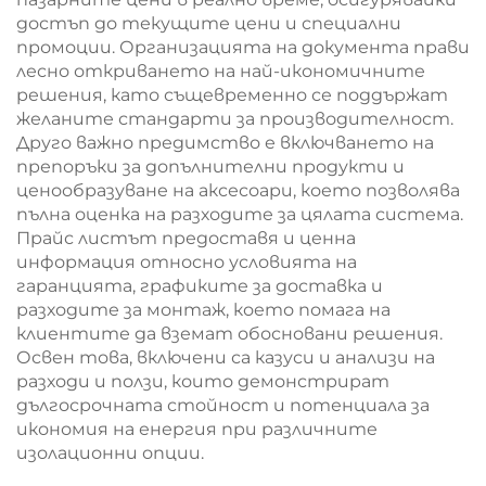
достъп до текущите цени и специални
промоции. Организацията на документа прави
лесно откриването на най-икономичните
решения, като същевременно се поддържат
желаните стандарти за производителност.
Друго важно предимство е включването на
препоръки за допълнителни продукти и
ценообразуване на аксесоари, което позволява
пълна оценка на разходите за цялата система.
Прайс листът предоставя и ценна
информация относно условията на
гаранцията, графиките за доставка и
разходите за монтаж, което помага на
клиентите да вземат обосновани решения.
Освен това, включени са казуси и анализи на
разходи и ползи, които демонстрират
дългосрочната стойност и потенциала за
икономия на енергия при различните
изолационни опции.