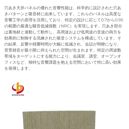
穴あき天井パネルの優れた音響性能は、科学的に設計された穴あ
きパターンと吸音材に由来しています。これらのパネルは高度な
音響工学の原理を活用しており、特定の設計に応じて0.7から0.95
の範囲の最適な騒音低減係数（NRC）を実現します。穴あき部分
は裏地材と連動して動作し、高周波および低周波の音波の両方を
効果的に制御する洗練された吸音システムを構成しています。そ
の結果、反響や残響時間が大幅に低減され、会話が明瞭になり、
背景雑音が最小限に抑えられた空間が生まれます。特定の周波数
帯域をターゲットにする能力により、会議室、講堂、オープンオ
フィスなど、独特な音響課題を抱える空間において特に高い効果
を発揮します。