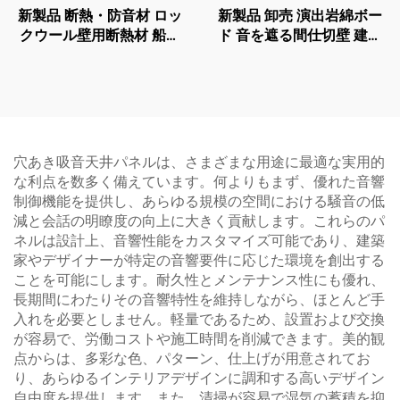
新製品 断熱・防音材 ロッ
新製品 卸売 演出岩綿ボー
クウール壁用断熱材 船舶
ド 音を遮る間仕切壁 建築
用ロックウールボード
内壁 室内用間仕切ボード
穴あき吸音天井パネルは、さまざまな用途に最適な実用的
な利点を数多く備えています。何よりもまず、優れた音響
制御機能を提供し、あらゆる規模の空間における騒音の低
減と会話の明瞭度の向上に大きく貢献します。これらのパ
ネルは設計上、音響性能をカスタマイズ可能であり、建築
家やデザイナーが特定の音響要件に応じた環境を創出する
ことを可能にします。耐久性とメンテナンス性にも優れ、
長期間にわたりその音響特性を維持しながら、ほとんど手
入れを必要としません。軽量であるため、設置および交換
が容易で、労働コストや施工時間を削減できます。美的観
点からは、多彩な色、パターン、仕上げが用意されてお
り、あらゆるインテリアデザインに調和する高いデザイン
自由度を提供します。また、清掃が容易で湿気の蓄積を抑