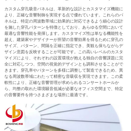
カスタム穿孔吸音パネルは、革新的な設計とカスタマイズ機能に
より、正確な音響制御を実現する点で優れています。これらのパ
ネルは、特定の周波数帯域に効果的に対応できるよう細心の設計
を施した穿孔パターンを特徴としており、あらゆる空間において
最適な音響性能を発揮します。カスタマイズ性は単なる機能性を
超え、建築家やデザイナーが所望の音響効果を得るために穿孔の
サイズ、パターン、間隔を正確に指定でき、美観も保ちながらデ
ザイン意図を反映することが可能です。この高いレベルのカスタ
マイズにより、それぞれの設置環境が抱える独自の音響課題に完
全に対応しつつ、空間の視覚的デザインとも調和させることがで
きます。穿孔率やパターンを多様に調整して製造できるため、異
なる周波数帯域にわたって精密な音吸収を実現できます。この柔
軟性により、正確な音響管理が求められるコンサートホールか
ら、均整の取れた環境騒音低減が必要なオフィス空間まで、特定
の音響要件を持つさまざまな場所に最適です。