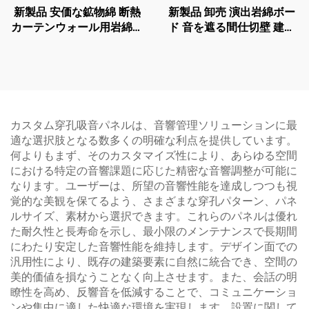
新製品 安価な鉱物綿 断熱
新製品 卸売 演出岩綿ボー
カーテンウォール用岩綿ボ
ド 音を遮る間仕切壁 建築
ード カーテンウォール用
内壁 室内用間仕切ボード
岩綿サプライヤー
カスタム穿孔吸音パネルは、音響管理ソリューションに最
適な選択肢となる数多くの明確な利点を提供しています。
何よりもまず、そのカスタマイズ性により、あらゆる空間
における特定の音響課題に応じた精密な音響調整が可能に
なります。ユーザーは、所望の音響性能を達成しつつも視
覚的な美観を保てるよう、さまざまな穿孔パターン、パネ
ルサイズ、素材から選択できます。これらのパネルは優れ
た耐久性と長寿命を示し、最小限のメンテナンスで長期間
にわたり安定した音響性能を維持します。デザイン面での
汎用性により、既存の建築要素に自然に統合でき、空間の
美的価値を損なうことなく向上させます。また、会話の明
瞭性を高め、反響音を低減することで、コミュニケーショ
ンや集中に適した快適な環境を実現します。設置に関して