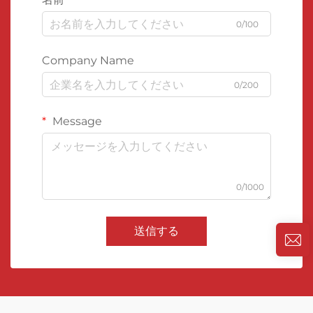
0/100
Company Name
0/200
Message
0/1000
送信する