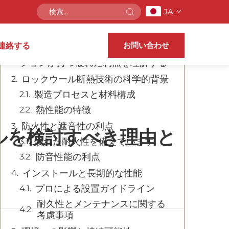
JA
目次
お問い合わせ
連絡する
ミネラルファイバー断熱材ソリュー
ションが持つ優れた利点を理解する
ロックウール断熱技術の科学的背景
製造プロセスと材料構成
熱性能の特徴
防火性と遮音性の利点
ルを検討すべき理由と
優れた耐火性を備えています
防音性能の利点
インストールと長期的な性能
プロによる設置ガイドライン
耐久性とメンテナンスに関する
考慮事項