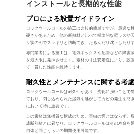
インストールと長期的な性能
プロによる設置ガイドライン
ロックウールロールの施工は比較的簡単ですが、最適な
硬さがあるため、他の断熱材と比べて標準的な壁ラスや
リ状の刃でスッキリと切断でき、たるんだり沈下したり
専門業者による施工は、電気ボックスや配管などの障害
を最大限に発揮させます。素材の寸法安定性により、設
て一貫した性能を維持します。
耐久性とメンテナンスに関する考慮
ロックウールロールは耐久性があり、劣化に強いことで
ており、閉じ込められた湿気を逃がしてカビの発生を防
において特に重要です。
この素材は無機質な構成のため、害虫の餌とはならず、
成断熱材とは異なり、ロックウールロールはその寿命を
自体と同じくらいの期間使用可能です。