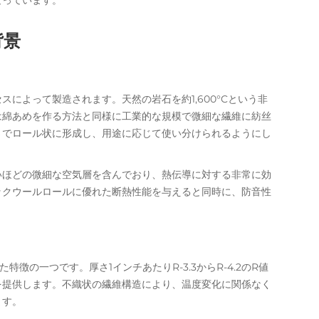
なっています。
背景
によって製造されます。天然の岩石を約1,600°Cという非
は綿あめを作る方法と同様に工業的な規模で微細な繊維に紡丝
さでロール状に形成し、用途に応じて使い分けられるようにし
いほどの微細な空気層を含んでおり、熱伝導に対する非常に効
ックウールロールに優れた断熱性能を与えると同時に、防音性
徴の一つです。厚さ1インチあたりR-3.3からR-4.2のR値
を提供します。不織状の繊維構造により、温度変化に関係なく
ます。