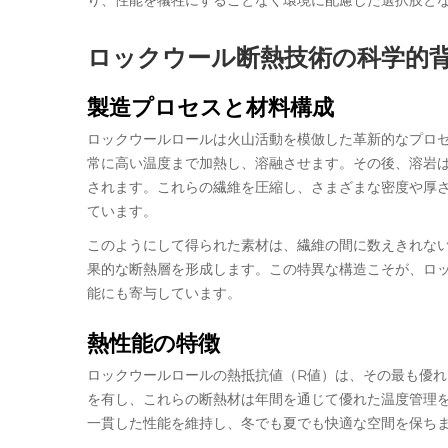
り、性能を犠牲にすることなく環境に配慮した選択肢と
ロックウール断熱技術の科学的
製造プロセスと材料構成
ロックウールロールは火山活動を模倣した革新的なプロセス
常に高い温度まで加熱し、溶融させます。その後、溶岩
されます。これらの繊維を圧縮し、さまざまな密度や厚
ています。
このようにして得られた素材は、繊維の間に数えきれな
果的な断熱層を形成します。この特異な構造こそが、ロ
能にも寄与しています。
熱性能の特徴
ロックウールロールの熱抵抗値（R値）は、その最も優れた特
を有し、これらの断熱材は年間を通じて優れた温度管理
一貫した性能を維持し、冬でも夏でも快適な空間を保ち