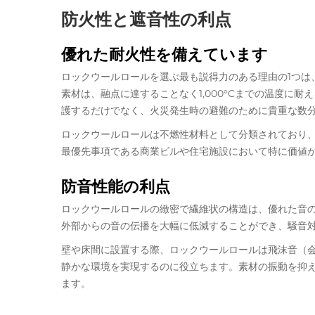
防火性と遮音性の利点
優れた耐火性を備えています
ロックウールロールを選ぶ最も説得力のある理由の1つは
素材は、融点に達することなく1,000°Cまでの温度に
護するだけでなく、火災発生時の避難のために貴重な数
ロックウールロールは不燃性材料として分類されており
最優先事項である商業ビルや住宅施設において特に価値
防音性能の利点
ロックウールロールの緻密で繊維状の構造は、優れた音
外部からの音の伝播を大幅に低減することができ、騒音
壁や床間に設置する際、ロックウールロールは飛沫音（
静かな環境を実現するのに役立ちます。素材の振動を抑
ます。