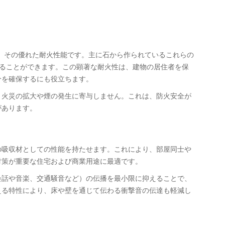
、その優れた耐火性能です。主に石から作られているこれらの
耐えることができます。この顕著な耐火性は、建物の居住者を保
分を確保するにも役立ちます。
、火災の拡大や煙の発生に寄与しません。これは、防火安全が
があります。
の吸収材としての性能を持たせます。これにより、部屋同士や
対策が重要な住宅および商業用途に最適です。
会話や音楽、交通騒音など）の伝播を最小限に抑えることで、
える特性により、床や壁を通じて伝わる衝撃音の伝達も軽減し