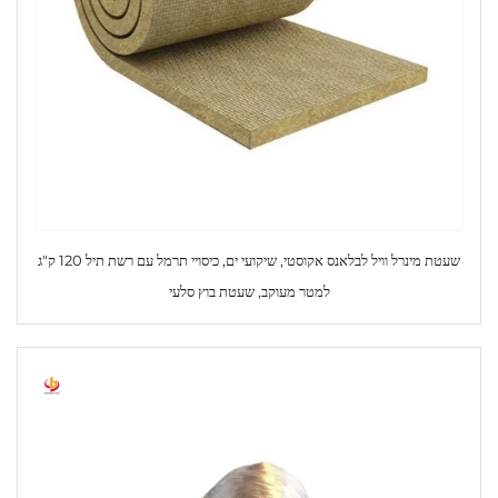
שעטת מינרל וויל לבלאנס אקוסטי, שיקועי ים, כיסויי תרמל עם רשת תיל 120 ק"ג
למטר מעוקב, שעטת בוץ סלעי