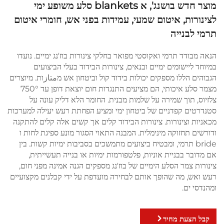
מוצר חדש בושנג', א blankets סלע משופע ימי
לצינורות, איטום שמעי, עמידות בפני אש, חומרי איטום
תרמי לבנייה
הנאה מבודד תרמי ואקוסטי מפואר בחלקי צינורות בוז'נג ימיים. נועדו
במיוחד ליישומים ימיים ובנאים, צינורות הבידוד בעלי הביצועים
הגבוהים הללו מספקים יכולות בידוד קול וביטחון אש מمتازות. מיוצרים
מצמר סלע איכותי, הם מציעים התנגדות חום יוצאת דופן עד 750°
צלזיוס, תוך שמירה על שלמות מבנית. החומר הלא דליק עונה על
סטנדרטים קפדניים של ביטחון ימי ומציע הפחתת רעש יעילה למערכות
מכאניות וצינורות. צינורות הבידוד קלים אך קשים אלה קלים להתקנה
ודורשים תחזוקה מינימלית. המבנה התאוי הסגור מונע ספיגת לחות ו
bride תרמי, ומבטיח ביצועים מתמשכים בסביבות ימיות קשות. בין
אם מדובר בבניית אוניות, פלטפורמות ימיות או בנייה תעשייתית,
צינורות צמר הסלע הימיים של בוז'נג מספקים הגנה אמינה מפני חום,
רעש ואש, מה שהופך אותם לבחירה מועדפת על ידי קבלנים מקצועיים
ומהנדסי ים.
קבל הצעת מחיר