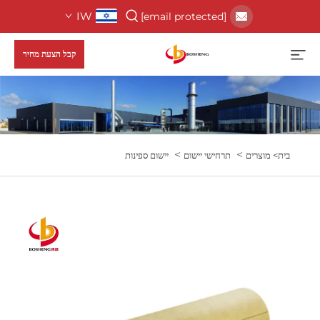
IW
[email protected]
קבל הצעת מחיר
>
>
בית>
מוצרים
תרחישי יישום
יישום ספינות