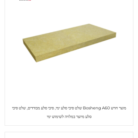
מוצר חדש Bosheng A60 שלט סיבי סלע ימי, סיבי סלע מבודדים, שלט סיבי
סלע מיוצר במלזיה לשימוש ימי