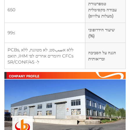
טמפרטורת
עבודה מקסימלית
650
(מעלות צלזיוס)
שיעור הידרופובי
≥99
(%)
ללא אسبסט, לא מטוגנת, ללא PCBs,
הגנה על הסביבה
CFCs וחומרים אחרים לפי IHM, תואם
ובריאותית
ל- SR/CONF/45