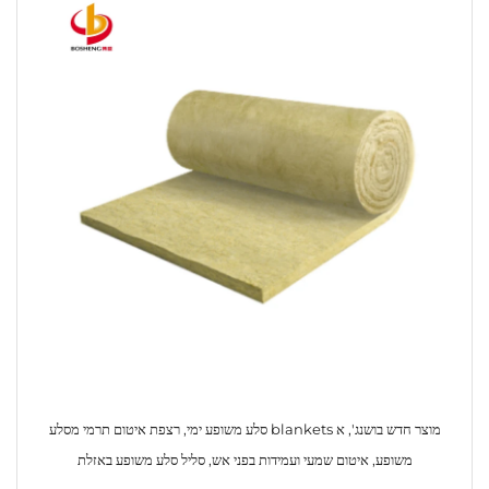
מוצר חדש בושנג', א blankets סלע משופע ימי, רצפת איטום תרמי מסלע
משופע, איטום שמעי ועמידות בפני אש, סליל סלע משופע באזלת