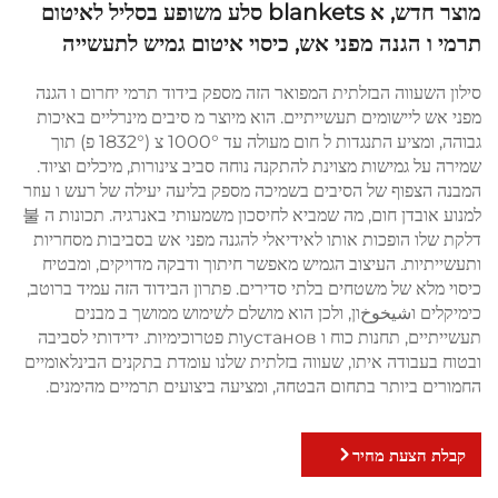
מוצר חדש, א blankets סלע משופע בסליל לאיטום
תרמי ו הגנה מפני אש, כיסוי איטום גמיש לתעשייה
סילון השעווה הבזלתית המפואר הזה מספק בידוד תרמי יחרום ו הגנה
מפני אש ליישומים תעשייתיים. הוא מיוצר מ סיבים מינרליים באיכות
גבוהה, ומציע התנגדות ל חום מעולה עד 1000° צ (1832° פ) תוך
שמירה על גמישות מצוינת להתקנה נוחה סביב צינורות, מיכלים וציוד.
המבנה הצפוף של הסיבים בשמיכה מספק בליעה יעילה של רעש ו עוזר
למנוע אובדן חום, מה שמביא לחיסכון משמעותי באנרגיה. תכונות ה 불
דלקת שלו הופכות אותו לאידיאלי להגנה מפני אש בסביבות מסחריות
ותעשייתיות. העיצוב הגמיש מאפשר חיתוך ודבקה מדויקים, ומבטיח
כיסוי מלא של משטחים בלתי סדירים. פתרון הבידוד הזה עמיד ברוטב,
כימיקלים וشيخوخון, ולכן הוא מושלם לשימוש ממושך ב מבנים
תעשייתיים, תחנות כוח ו установות פטרוכימיות. ידידותי לסביבה
ובטוח בעבודה איתו, שעווה בזלתית שלנו עומדת בתקנים הבינלאומיים
החמורים ביותר בתחום הבטחה, ומציעה ביצועים תרמיים מהימנים.
קבלת הצעת מחיר