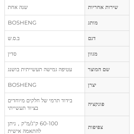
שירות אחריות
שנה אחת
מותג
BOSHENG
דגם
ב.ס.ש
מגוון
סדין
שם המוצר
עטיפה גמישה תעשייתית בושנג
יצרן
BOSHENG
בידוד תרמי של חלקים מיוחדים
פונקציה
בציוד תעשייתי
60-100 ק"ג/מ"ק，ניתן
צפיפות
להתאמה אישית