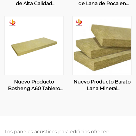
de Alta Calidad
de Lana de Roca en
Aislamiento Térmico y
Rollo para Aislamiento
Acústico Ignífuga con
Térmico y Protección
Malla de Alambre
contra Incendios
120kg/m3 Manta de
Recubrimiento
Lana Mineral
Industrial Flexible de
Aislamiento
Nuevo Producto
Nuevo Producto Barato
Bosheng A60 Tablero
Lana Mineral
Marino de Lana de Roca
Aislamiento Térmico
Lana de Roca para
Fachada Cortina Tablero
Aislamiento de Lana
de Lana de Roca
Mineral Producción en
Proveedor de Tablero
Malasia Uso Marino
de Lana de Roca para
Fachada Cortinada
Los paneles acústicos para edificios ofrecen