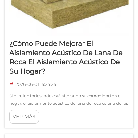
¿Cómo Puede Mejorar El
Aislamiento Acústico De Lana De
Roca El Aislamiento Acústico De
Su Hogar?
2026-06-01 15:24:25
Si el ruido indeseado está alterando su comodidad en el
hogar, el aislamiento acústico de lana de roca es una de las
soluciones más eficaces y ampliamente confiables
VER MÁS
disponibles actualmente. A diferencia de los materiales de
aislamiento térmico convencionales, el aislamiento
acústico de lana de roca está diseñado específicamente