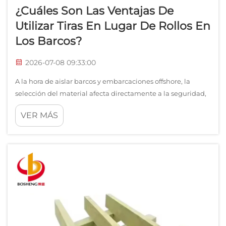
¿Cuáles Son Las Ventajas De
Utilizar Tiras En Lugar De Rollos En
Los Barcos?
2026-07-08 09:33:00
A la hora de aislar barcos y embarcaciones offshore, la
selección del material afecta directamente a la seguridad,
el rendimiento y la eficiencia de la instalación. Una tira de
VER MÁS
lana de roca se ha convertido en un formato de aislamiento
preferido frente a los rollos tradicionales para muchas
aplicaciones marinas...