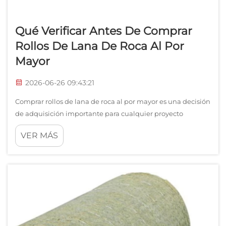
Qué Verificar Antes De Comprar
Rollos De Lana De Roca Al Por
Mayor
2026-06-26 09:43:21
Comprar rollos de lana de roca al por mayor es una decisión
de adquisición importante para cualquier proyecto
industrial o de construcción. Cuando se encargan grandes
VER MÁS
cantidades de rollos de lana de roca, un solo descuido en
las especificaciones o la calidad puede dar lugar a trabajos
de corrección costosos, cumpl...