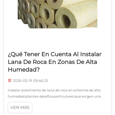
¿Qué Tener En Cuenta Al Instalar
Lana De Roca En Zonas De Alta
Humedad?
2026-05-19 09:46:25
Instalar aislamiento de lana de roca en entornos de alta
humedad plantea desafíos particulares que exigen una
planificación y ejecución cuidadosas. La exposición a la
VER MÁS
humedad puede comprometer significativamente el
rendimiento térmico, la integridad estructural y la