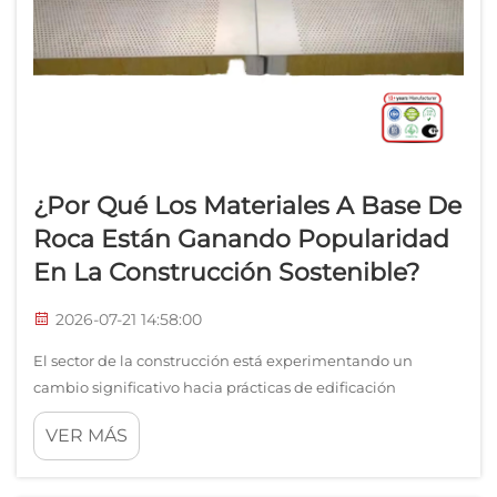
¿Por Qué Los Materiales A Base De
Roca Están Ganando Popularidad
En La Construcción Sostenible?
2026-07-21 14:58:00
El sector de la construcción está experimentando un
cambio significativo hacia prácticas de edificación
sostenible, y las placas de lana de roca han surgido como
VER MÁS
una de las opciones de material más convincentes que
impulsa ese cambio. A medida que constructores,
arquitectos y promotores priorizan...