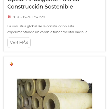
Construcción Sostenible
2026-05-26 13:42:20
La industria global de la construcción está
experimentando un cambio fundamental hacia la
sostenibilidad, impulsado por códigos de construcción más
VER MÁS
estrictos, regulaciones ambientales y el aumento de los
costos energéticos. A medida que arquitectos, ingenieros y
promotores buscan materiales que ofrezcan...