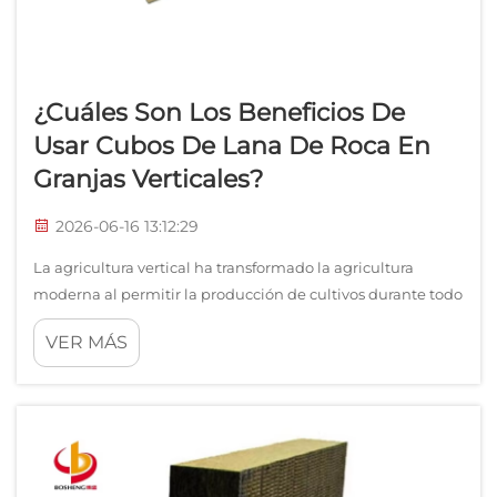
¿Cuáles Son Los Beneficios De
Usar Cubos De Lana De Roca En
Granjas Verticales?
2026-06-16 13:12:29
La agricultura vertical ha transformado la agricultura
moderna al permitir la producción de cultivos durante todo
el año en entornos interiores controlados. En el corazón de
VER MÁS
muchas operaciones exitosas de granjas verticales, los
cubos de lana de roca se han consolidado como uno de los
sustratos de cultivo más confiables...