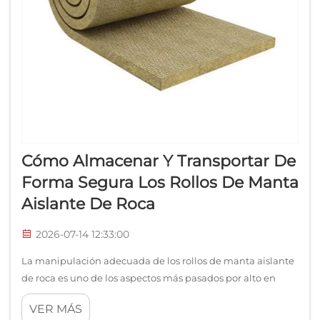
Cómo Almacenar Y Transportar De
Forma Segura Los Rollos De Manta
Aislante De Roca
2026-07-14 12:33:00
La manipulación adecuada de los rollos de manta aislante
de roca es uno de los aspectos más pasados por alto en
cualquier proyecto de aislamiento. Ya sea que esté
VER MÁS
trabajando en una instalación industrial, un edificio