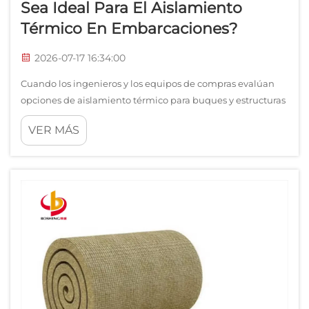
Sea Ideal Para El Aislamiento
Térmico En Embarcaciones?
2026-07-17 16:34:00
Cuando los ingenieros y los equipos de compras evalúan
opciones de aislamiento térmico para buques y estructuras
marítimas, las placas marinas de lana de roca destacan
VER MÁS
constantemente como la solución preferida. El exigente
entorno a bordo de una embarcación —con vibraciones
continuas...