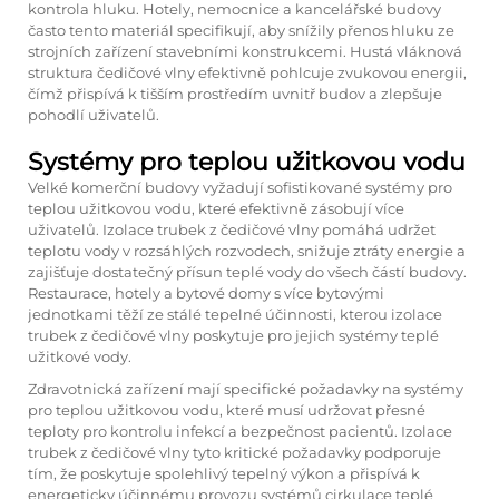
kontrola hluku. Hotely, nemocnice a kancelářské budovy
často tento materiál specifikují, aby snížily přenos hluku ze
strojních zařízení stavebními konstrukcemi. Hustá vláknová
struktura čedičové vlny efektivně pohlcuje zvukovou energii,
čímž přispívá k tišším prostředím uvnitř budov a zlepšuje
pohodlí uživatelů.
Systémy pro teplou užitkovou vodu
Velké komerční budovy vyžadují sofistikované systémy pro
teplou užitkovou vodu, které efektivně zásobují více
uživatelů. Izolace trubek z čedičové vlny pomáhá udržet
teplotu vody v rozsáhlých rozvodech, snižuje ztráty energie a
zajišťuje dostatečný přísun teplé vody do všech částí budovy.
Restaurace, hotely a bytové domy s více bytovými
jednotkami těží ze stálé tepelné účinnosti, kterou izolace
trubek z čedičové vlny poskytuje pro jejich systémy teplé
užitkové vody.
Zdravotnická zařízení mají specifické požadavky na systémy
pro teplou užitkovou vodu, které musí udržovat přesné
teploty pro kontrolu infekcí a bezpečnost pacientů. Izolace
trubek z čedičové vlny tyto kritické požadavky podporuje
tím, že poskytuje spolehlivý tepelný výkon a přispívá k
energeticky účinnému provozu systémů cirkulace teplé