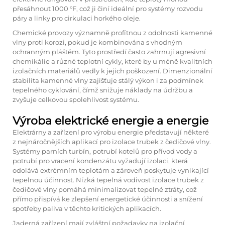
přesáhnout 1000 °F, což ji činí ideální pro systémy rozvodu
páry a linky pro cirkulaci horkého oleje.
Chemické provozy významně profítnou z odolnosti kamenné
vlny proti korozi, pokud je kombinována s vhodným
ochranným pláštěm. Tyto prostředí často zahrnují agresivní
chemikálie a různé teplotní cykly, které by u méně kvalitních
izolačních materiálů vedly k jejich poškození. Dimenzionální
stabilita kamenné vlny zajišťuje stálý výkon i za podmínek
tepelného cyklování, čímž snižuje náklady na údržbu a
zvyšuje celkovou spolehlivost systému.
Výroba elektrické energie a energie
Elektrárny a zařízení pro výrobu energie představují některé
z nejnáročnějších aplikací pro izolace trubek z čedičové vlny.
Systémy parních turbín, potrubí kotelů pro přívod vody a
potrubí pro vracení kondenzátu vyžadují izolaci, která
odolává extrémním teplotám a zároveň poskytuje vynikající
tepelnou účinnost. Nízká tepelná vodivost izolace trubek z
čedičové vlny pomáhá minimalizovat tepelné ztráty, což
přímo přispívá ke zlepšení energetické účinnosti a snížení
spotřeby paliva v těchto kritických aplikacích.
Jaderná zařízení mají zvláštní požadavky na izolační