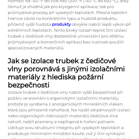
rozmezí od -40 °F do více než 1200 °F (-40 °C do 650 °C), díky
čemuž je vhodná jak pro kryogenní aplikace, tak pro
průmyslové procesy při vysokých teplotách. Přesná teplotní
hranice závisí na konkrétním typu a hustotě produktu,
přičemž vyšší hustota
produkty
obvykle nabízí lepší výkon při
extrémních teplotách. Tento široký rozsah teplot činí izolaci
trubek z čedičové vlny dostatečně univerzální pro většinu
průmyslových a komerčních aplikací bez nutnosti použití
specializovaných materiálů.
Jak se izolace trubek z čedičové
vlny porovnává s jinými izolačními
materiály z hlediska požární
bezpečnosti
Izolace trubek z čedičové vlny nabízí vyšší bezpečnost při
požáru ve srovnání s organickými izolačními materiály,
protože je vyrobena z anorganických minerálních vláken,
která jsou přirozeně nehořlavá. Na rozdíl od pěnových izolací
nebo organických vláknových materiálů čedičová vlna
nehoří, nešíří plameny a nepřispívá k hoření palivem.
Udržuje svou strukturní integritu při vysokých teplotách a
produkuje minimální množství kouře, což ji činí vynikající