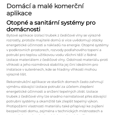
Domácí a malé komerční
aplikace
Otopné a sanitární systémy pro
domácnosti
Bytové aplikace izolací trubek z čedičové vlny se výrazně
rozrostly, protože majitelé domů si více uvědomují otázky
energetické účinnosti a nákladů na energie. Otopné systémy
v podkrovních prostorech, rozvody podlahového topení a
potrubí pro teplou užitkovou vodu všichni těží z řádné
izolace materiálem z čedičové vlny. Odolnost materiálu proti
vlhkosti a jeho rozměrová stabilita jej činí ideálním pro
instalace v suterénech, kde se hladiny vlhkosti mohou
výrazně lišit.
Rekonstrukční aplikace ve starších domech často zahrnují
výměnu stávající izolace potrubí za účelem zlepšení
energetické účinnosti a snížení tepelných ztrát. Izolace
trubek z čedičové vlny lze snadno nainstalovat přes stávající
potrubní systémy a okamžitě tak zlepšit tepelný výkon.
Protipožární vlastnosti materiálu také přispívají ke zvýšení
bezpečnosti domu, zejména v technických místnostech a