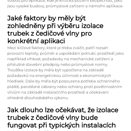
volbou pro aplikace, kde je kritická požární bezpečnost, jako
jsou vysoké budovy, průmyslové zařízení a námořní aplikace.
Jaké faktory by měly být
zohledněny při výběru izolace
trubek z čedičové vlny pro
konkrétní aplikaci
Mezi klíčové faktory, které je třeba zvážit, patří rozsah
provozní teploty, průměr a uspořádání potrubí, prostředí jako
například vlhkost, požadavky na mechanické zatížení a
příslušné stavební předpisy nebo průmyslové normy.
Tloušťka izolace by měla být vypočtena na základě
požadavků na energetickou účinnost a ekonomických
hledisek. Dále by měla být posouzena potřeba ochranného
pláště, parotěsné zábrany nebo ochrany proti povětrnostním
vlivům na základě instalačního prostředí a očekávání
ohledně dlouhodobého výkonu.
Jak dlouho lze očekávat, že izolace
trubek z čedičové vlny bude
fungovat při typických instalacích