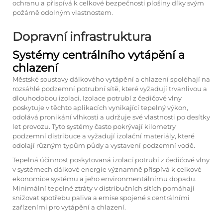
ochranu a přispívá k celkové bezpečnosti plošiny díky svým
požárně odolným vlastnostem.
Dopravní infrastruktura
Systémy centrálního vytápění a
chlazení
Městské soustavy dálkového vytápění a chlazení spoléhají na
rozsáhlé podzemní potrubní sítě, které vyžadují trvanlivou a
dlouhodobou izolaci. Izolace potrubí z čedičové vlny
poskytuje v těchto aplikacích vynikající tepelný výkon,
odolává pronikání vlhkosti a udržuje své vlastnosti po desítky
let provozu. Tyto systémy často pokrývají kilometry
podzemní distribuce a vyžadují izolační materiály, které
odolají různým typům půdy a vystavení podzemní vodě.
Tepelná účinnost poskytovaná izolací potrubí z čedičové vlny
v systémech dálkové energie významně přispívá k celkové
ekonomice systému a jeho environmentálnímu dopadu.
Minimální tepelné ztráty v distribučních sítích pomáhají
snižovat spotřebu paliva a emise spojené s centrálními
zařízeními pro vytápění a chlazení.