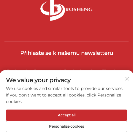
Přihlaste se k našemu newsletteru
Připojte se k našemu zpravodaji a získejte nejnovější zprávy z
We value your privacy
oboru, aktualizace a poznatky od našeho týmu.
We use cookies and similar tools to provide our services.
If you don't want to accept all cookies, click Personalize
cookies.
Přihlásit se k odběru
Accept all
Všechna práva vyhrazena. © 2025 Weihai Bosheng Advanced
Personalize cookies
Materials Co., Ltd. -
Zásady ochrany osobních údajů