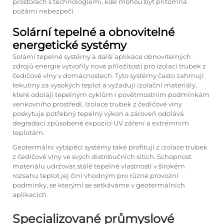
prostorách s technologiemi, kde mohou být přítomna
požární nebezpečí.
Solární tepelné a obnovitelné
energetické systémy
Solární tepelné systémy a další aplikace obnovitelných
zdrojů energie vytvořily nové příležitosti pro izolaci trubek z
čedičové vlny v domácnostech. Tyto systémy často zahrnují
tekutiny za vysokých teplot a vyžadují izolační materiály,
které odolají tepelným cyklům i povětrnostním podmínkám
venkovního prostředí. Izolace trubek z čedičové vlny
poskytuje potřebný tepelný výkon a zároveň odolává
degradaci způsobené expozicí UV záření a extrémním
teplotám.
Geotermální vytápěcí systémy také profitují z izolace trubek
z čedičové vlny ve svých distribučních sítích. Schopnost
materiálu udržovat stálé tepelné vlastnosti v širokém
rozsahu teplot jej činí vhodným pro různé provozní
podmínky, se kterými se setkáváme v geotermálních
aplikacích.
Specializované průmyslové