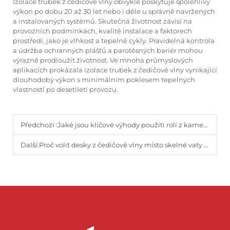
Izolace trubek z čedičové vlny obvykle poskytuje spolehlivý
výkon po dobu 20 až 30 let nebo i déle u správně navržených
a instalovaných systémů. Skutečná životnost závisí na
provozních podmínkách, kvalitě instalace a faktorech
prostředí, jako je vlhkost a tepelné cykly. Pravidelná kontrola
a údržba ochranných plášťů a parotěsných bariér mohou
výrazně prodloužit životnost. Ve mnoha průmyslových
aplikacích prokázala izolace trubek z čedičové vlny vynikající
dlouhodobý výkon s minimálním poklesem tepelných
vlastností po desetiletí provozu.
Předchozí :
Jaké jsou klíčové výhody použití rolí z kamenné izolace?
Další:
Proč volit desky z čedičové vlny místo skelné vaty nebo pěnových materiálů?