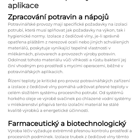
aplikace
Zpracování potravin a nápojů
Potravinářské provozy mají specifické požadavky na izolaci
potrubí, která musí splňovat jak požadavky na výkon, tak i
hygienické normy. Izolace z čedičové vlny, je-li správně
opatřena pláštěm z nerezové oceli nebo jiných schválených
materiálů, poskytuje vynikající tepelné vlastnosti v
mlékárnách, pivovarech a provozech výroby potravin.
Odolnost tohoto materiálu vůči vlhkosti a růstu bakterií jej
činí vhodným pro prostředí s mycími operacemi, běžné v
potravinářských aplikacích.
Řízení teploty je kritické pro provoz potravinářských zařízení
a izolace z čedičové vlny pomáhá udržovat přesné teploty v
celém složitém systému procesního potrubí. Od systémů
horkého oleje ve výrobě svačinek po chlazené vodní systémy
v mlékárenství přispívá tento izolační materiál ke stálé
kvalitě výrobků a energetické účinnosti.
Farmaceutický a biotechnologický
Výroba léčiv vyžaduje extrémně přesnou kontrolu prostředí a
procesních podmínek. Izolace trubek z čedičové vlny těmto