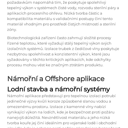
požadavkům napomáhá tím, že poskytuje spolehlivý
tepelný výkon v systémech čisté vody, rozvodu sterilní páry a
aplikacích procesního ohřevu. Nízká tvorba částic a
kompatibilita materiálu s validačními postupy činí tento
materiál vhodným pro prostředí čistých místností a sterilní
zóny.
Biotechnologická zařízení často zahrnují složité procesy
řízené teplotou, které vyžadují stálý tepelný výkon svých
izolačních systémů. Izolace trubek z čedičové vlny poskytuje
nezbytnou spolehlivost a konzistentní výkon, které jsou
vyžadovány v těchto kritických aplikacích, kde odchylky
procesu mohou vést ke značným ztrátám produktu.
Námořní a Offshore aplikace
Lodní stavba a námořní systémy
Námořní aplikace představují pro tepelnou izolaci potrubí
jedinečné výzvy kvůli koroze způsobené slanou vodou a
omezenému prostoru. Izolace z kamenné vlny nabízí
vynikající výkon na lodích, kde je bezpečnost proti požáru
nanejvýš důležitá. Nevznětlivost materiálu a jeho nízká
tvorba kouře jej činí ideálním pro vojenské lodě i obchodní