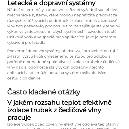
Letecké a dopravní systémy
Nádražní terminály a dopravní zařízení vyžadují spolehlivé
mechanické systémy, které mohou nepřetržitě pracovat za
různých zatěžovacích podmínek. Izolace trubek z čedičové
vlny tyto požadavky podporuje tím, že zajišťuje stálý tepelný
výkon ve vzduchotechnických systémech, rozvodech teplé
užitkové vody a ve speciálních aplikacích, jako je pozemní
vybavení pro letadla.
Podzemní dopravní systémy představují pro izolaci potrubí
zvláštní výzvu kvůli omezenému přístupu pro údržbu a
potřebě dlouhodobé spolehlivosti. Izolace trubek z čedičové
vlny nabízí odolnost a stálý výkon potřebný v těchto
aplikacích, kde může porucha systému ovlivnit tisíce
cestujících denně.
Často kladené otázky
V jakém rozsahu teplot efektivně
izolace trubek z čedičové vlny
pracuje
Izolace trubek z čedičové vlny efektivně odolává teplotám v