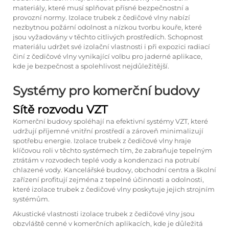
materiály, které musí splňovat přísné bezpečnostní a
provozní normy. Izolace trubek z čedičové vlny nabízí
nezbytnou požární odolnost a nízkou tvorbu kouře, které
jsou vyžadovány v těchto citlivých prostředích. Schopnost
materiálu udržet své izolační vlastnosti i při expozici radiací
činí z čedičové vlny vynikající volbu pro jaderné aplikace,
kde je bezpečnost a spolehlivost nejdůležitější.
Systémy pro komerční budovy
Sítě rozvodu VZT
Komerční budovy spoléhají na efektivní systémy VZT, které
udržují příjemné vnitřní prostředí a zároveň minimalizují
spotřebu energie. Izolace trubek z čedičové vlny hraje
klíčovou roli v těchto systémech tím, že zabraňuje tepelným
ztrátám v rozvodech teplé vody a kondenzaci na potrubí
chlazené vody. Kancelářské budovy, obchodní centra a školní
zařízení profitují zejména z tepelné účinnosti a odolnosti,
které izolace trubek z čedičové vlny poskytuje jejich strojním
systémům.
Akustické vlastnosti izolace trubek z čedičové vlny jsou
obzvláště cenné v komerčních aplikacích, kde je důležitá