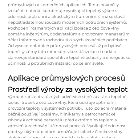
průmyslových a komerčních aplikacích. Tento pokročilý
izolační materiál kombinuje vynikající tepelný výkon s
odolností proti ohni a akustickým tlumením, čímž se stává
nepostradatelnou součástí moderních potrubních systémů.
Pochopení rozmanitých aplikací izolace z čedičové vlny
pomáhá inženýrům, dodavatelům a provozním manažerům
dělat informovaná rozhodnutí o svých izolačních potřebách.
Od vysokoteplotních průmyslových procesů až po bytové
topné systémy tato minerální vláknitá izolace i nadále
stanovuje standard spolehlivé tepelné ochrany a energetické
účinnosti u potrubních instalací po celém světě.
Aplikace průmyslových procesů
Prostředí výroby za vysokých teplot
Výrobní zařízení v různých odvětvích silně závisí na tepelné
izolaci trubek z čedičové vlny, která udržuje optimální
provozní teploty v systémech potrubí. Tuto izolační materiál
běžně používají ocelárny, hliníkárny a petrochemické
závody k ochraně personálu před extrémním teplem a
zároveň k zachování účinnosti procesů. Vynikající odolnost
proti vysokým teplotám umožňuje izolaci z čedičové vlny
efektivně fungovat i v prostředích, kde teploty mohou