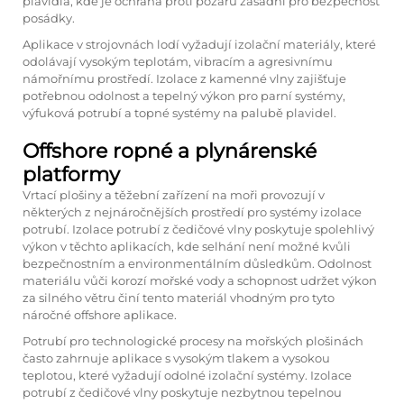
plavidla, kde je ochrana proti požáru zásadní pro bezpečnost
posádky.
Aplikace v strojovnách lodí vyžadují izolační materiály, které
odolávají vysokým teplotám, vibracím a agresivnímu
námořnímu prostředí. Izolace z kamenné vlny zajišťuje
potřebnou odolnost a tepelný výkon pro parní systémy,
výfuková potrubí a topné systémy na palubě plavidel.
Offshore ropné a plynárenské
platformy
Vrtací plošiny a těžební zařízení na moři provozují v
některých z nejnáročnějších prostředí pro systémy izolace
potrubí. Izolace potrubí z čedičové vlny poskytuje spolehlivý
výkon v těchto aplikacích, kde selhání není možné kvůli
bezpečnostním a environmentálním důsledkům. Odolnost
materiálu vůči korozí mořské vody a schopnost udržet výkon
za silného větru činí tento materiál vhodným pro tyto
náročné offshore aplikace.
Potrubí pro technologické procesy na mořských plošinách
často zahrnuje aplikace s vysokým tlakem a vysokou
teplotou, které vyžadují odolné izolační systémy. Izolace
potrubí z čedičové vlny poskytuje nezbytnou tepelnou