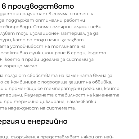
а в производството
дустрии разчитат в голяма степен на
а да поддържат оптимални работни
ръбопроводи. Стоманолеярни, алуминиеви
лзват този изолационен материал, за да
ри, като по този начин запазват
ата устойчивост на топлината на
 ефективно функциониране в среди, където
 което я прави идеална за системи за
на горещо масло.
а полза от свойствата на каменната вълна за
то се комбинира с подходяща защитна обвивка.
али и променящи се температурни режими, които
материали. Размерната стабилност на каменната
и при термично циклиране, намалявайки
ата надеждност на системата.
ргия и енергийно
щи съоръжения представляват някои от най-