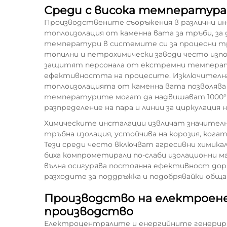
Среди с висока температур
Производствените съоръжения в различни ин
топлоизолация от каменна вата за тръби, з
температури в системите си за процесни т
топилни и петрохимически заводи често изпо
защитят персонала от екстремни температу
ефективността на процесите. Изключителн
топлоизолацията от каменна вата позволява
температурите могат да надвишават 1000°F,
разпределение на пара и линии за циркулация 
Химическите инсталации извличат значителн
тръбна изолация, устойчива на корозия, кога
Тези среди често включват агресивни химик
биха компрометирали по-слаби изолационни 
вълна осигурява постоянна ефективност дор
разходите за поддръжка и подобрявайки общ
Производство на електроене
производство
Електроцентралите и енергийните генерира