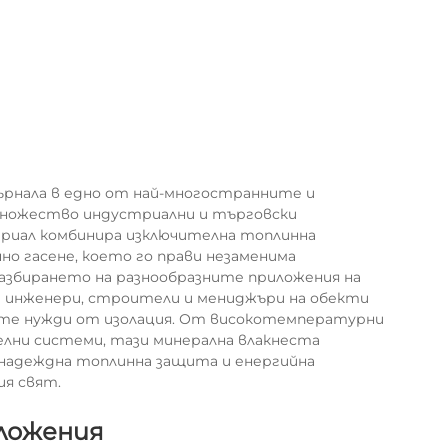
ърнала в едно от най-многостранните и
множество индустриални и търговски
ериал комбинира изключителна топлинна
о гасене, което го прави незаменима
збирането на разнообразните приложения на
на инженери, строители и мениджъри на обекти
ите нужди от изолация. От високотемпературни
лни системи, тази минерална влакнеста
 надеждна топлинна защита и енергийна
я свят.
ложения