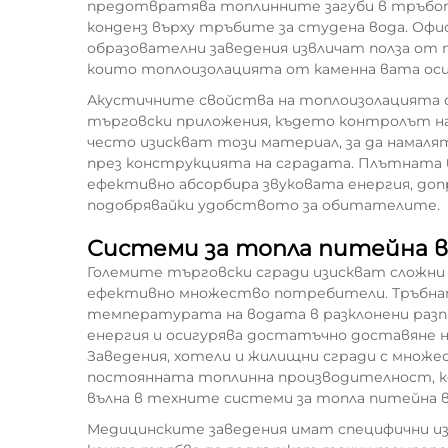
предотвратява топлинните загуби в тръбоп
конденз върху тръбите за студена вода. Офи
образователни заведения извличат полза о
които топлоизолацията от каменна вата оси
Акустичните свойства на топлоизолацията о
търговски приложения, където контролът на 
често изискват този материал, за да намал
през конструкцията на сградата. Плътната
ефективно абсорбира звуковата енергия, допр
подобрявайки удобството за обитателите.
Системи за топла питейна 
Големите търговски сгради изискват сложни 
ефективно множество потребители. Тръбнат
температурата на водата в разклонени разп
енергия и осигурява достатъчно доставяне н
Заведения, хотели и жилищни сгради с множе
постоянната топлинна производителност, к
вълна в техните системи за топла питейна в
Медицинските заведения имат специфични из