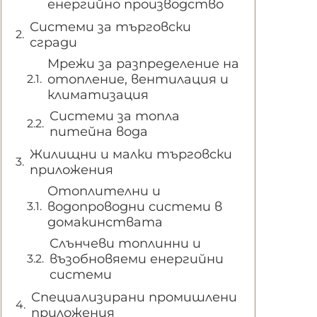
енергийно производство
Системи за търговски
сгради
Мрежи за разпределение на
отопление, вентилация и
климатизация
Системи за топла
питейна вода
Жилищни и малки търговски
приложения
Отоплителни и
водопроводни системи в
домакинствата
Слънчеви топлинни и
възобновяеми енергийни
системи
Специализирани промишлени
приложения