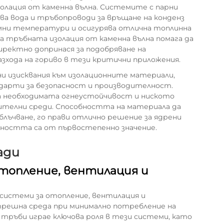
олация от каменна вълна. Системите с парни
ва вода и тръбопроводи за връщане на конденз
емни температури и осигурява отлична топлинна
тръбната изолация от каменна вълна помага да
ректно допринася за подобряване на
зхода на гориво в тези критични приложения.
 изисквания към изолационните материали,
дарти за безопасност и производителност.
га необходимата огнеустойчивост и ниското
вителни среди. Способността на материала да
блъчване, го прави отлично решение за ядрени
ността са от първостепенно значение.
ади
отопление, вентилация и
системи за отопление, вентилация и
трешна среда при минимално потребление на
 тръби играе ключова роля в тези системи, като