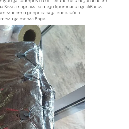
ури за контрол на инфекциите и безопасност
а вълна подпомага тези критични изисквания,
ителност и допринася за енергийно
теми за топла вода.