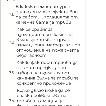
В какъв температурен
диапазон може ефективно
да работи изолацията от
каменна вата за тръби
Как се сравнява
изолацията от каменна
вълна за тръби с други
изолационни материали по
отношение на пожарната
безопасност
Какви фактори трябва да
се имат предвид при
избора на изолация от
каменна вълна за тръби за
конкретно приложение
Колко дълго може да се
очаква рокволновата
тръбна изолация да