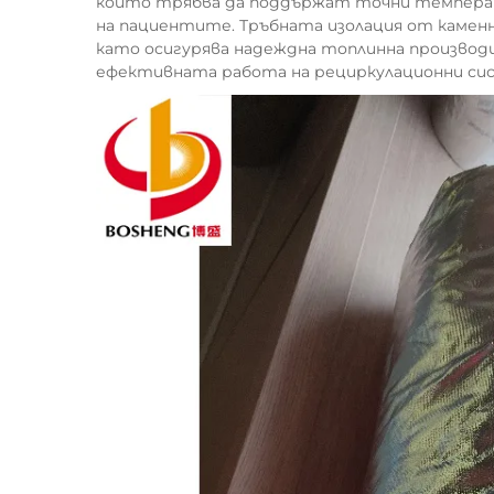
които трябва да поддържат точни температ
на пациентите. Тръбната изолация от каменн
като осигурява надеждна топлинна производ
ефективната работа на рециркулационни сис