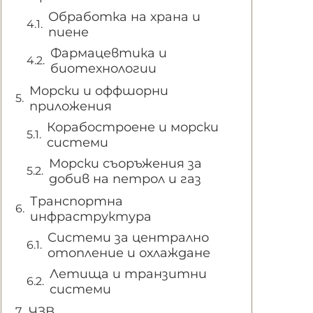
Обработка на храна и
пиене
Фармацевтика и
биотехнологии
Морски и оффшорни
приложения
Корабостроене и морски
системи
Морски съоръжения за
добив на петрол и газ
Транспортна
инфраструктура
Системи за централно
отопление и охлаждане
Летища и транзитни
системи
ЧЗВ