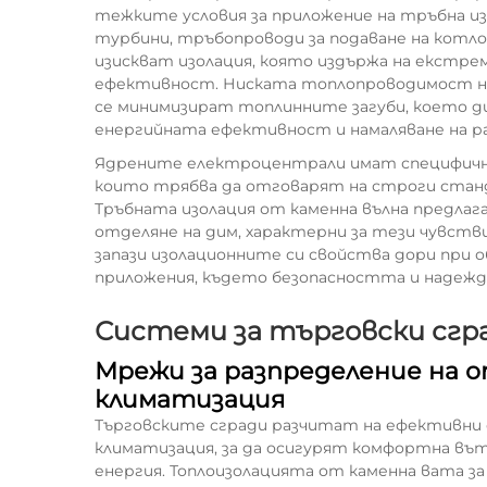
тежките условия за приложение на тръбна из
турбини, тръбопроводи за подаване на котло
изискват изолация, която издържа на екстр
ефективност. Ниската топлопроводимост на 
се минимизират топлинните загуби, което ди
енергийната ефективност и намаляване на ра
Ядрените електроцентрали имат специфични
които трябва да отговарят на строги стан
Тръбната изолация от каменна вълна предла
отделяне на дим, характерни за тези чувст
запази изолационните си свойства дори при о
приложения, където безопасността и надежд
Системи за търговски сгр
Мрежи за разпределение на 
климатизация
Търговските сгради разчитат на ефективни 
климатизация, за да осигурят комфортна въ
енергия. Топлоизолацията от каменна вата за