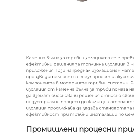
Каменна вълна за тръби
изолацията се е прев
ефективни решения за топлинна изолация в 
приложения. Този напреднал изолационен мат
производителност с огнеупорност и акустичн
компонента в модерните тръбни системи. Ра
изолация от каменна вълна за тръби помага 
да вземат обосновани решения относно сво
индустриални процеси до жилищни отоплите
изолация продължава да задава стандарта за
ефективност при тръбни инсталации по цели
Промишлени процесни при