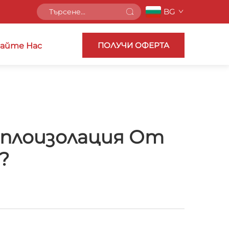
BG
ПОЛУЧИ ОФЕРТА
айте Нас
оплоизолация От
?