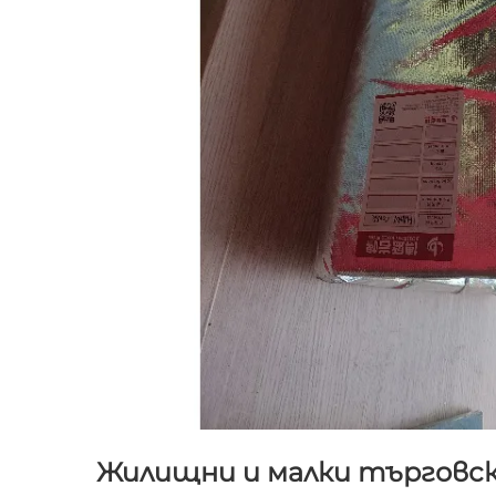
Жилищни и малки търговс