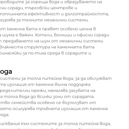
роводите за гореща вода и образуването на
сни сгради, търговски центрове и
т топлинната ефективност и дълготрайността,
гурява за техните механични системи.
т каменна вата я правят особено ценна в
шума е важен. Хотели, болници и офисни сгради
ят предаването на шум от механични системи
 влакнеста структура на каменната вата
инасяйки за по-тиха среда в сградите и
вода
системи за топла питейна вода, за да обслужват
а изолация от каменна вълна поддържа
ределителни мрежи, намалява загубата на
а топла вода до всички зони от сградата.
ство семейства особено се възползват от
оято осигурява тръбната изолация от каменна
ода.
исквания към системите за топла питейна вода,