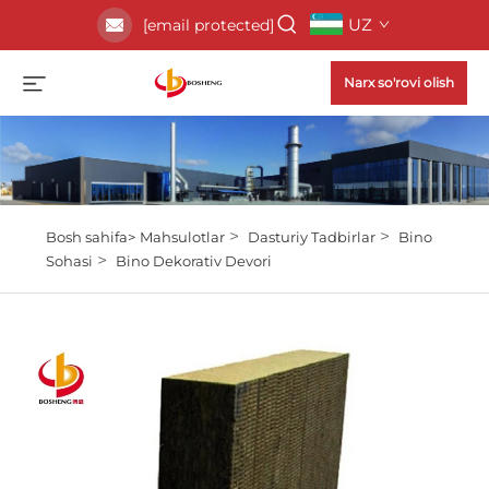
UZ
[email protected]
Narx so'rovi olish
>
>
Bosh sahifa>
Mahsulotlar
Dasturiy Tadbirlar
Bino
>
Sohasi
Bino Dekorativ Devori