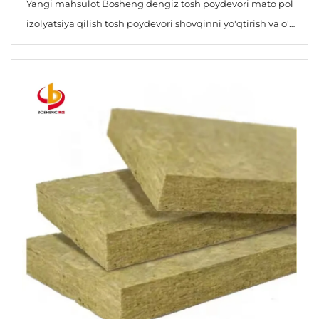
Yangi mahsulot Bosheng dengiz tosh poydevori mato pol
izolyatsiya qilish tosh poydevori shovqinni yo'qtirish va o't
o'tkazmaydigan basalt tosh poydevori aylancasi