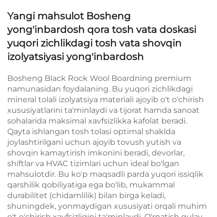
Yangi mahsulot Bosheng
yong'inbardosh qora tosh vata doskasi
yuqori zichlikdagi tosh vata shovqin
izolyatsiyasi yong'inbardosh
Bosheng Black Rock Wool Boardning premium
namunasidan foydalaning. Bu yuqori zichlikdagi
mineral tolali izolyatsiya materiali ajoyib o't o'chirish
xususiyatlarini ta'minlaydi va tijorat hamda sanoat
sohalarida maksimal xavfsizlikka kafolat beradi.
Qayta ishlangan tosh tolasi optimal shaklda
joylashtirilgani uchun ajoyib tovush yutish va
shovqin kamaytirish imkonini beradi, devorlar,
shiftlar va HVAC tizimlari uchun ideal bo'lgan
mahsulotdir. Bu ko'p maqsadli parda yuqori issiqlik
qarshilik qobiliyatiga ega bo'lib, mukammal
durabilitet (chidamlilik) bilan birga keladi,
shuningdek, yonmaydigan xususiyati orqali muhim
o't o'chirish xavfsizligini ta'minlaydi. O'rnatish qulay