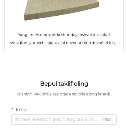
Yangi mahsulot xudda shunday toshvul doskalari
shovqinni yutuvchi ajratuvchi devorlar bino devorlari ichki
ajratuvchi doska ichki foydalanish uchun
Bepul taklif oling
Bizning vakilimiz tez orada siz bilan bog‘lanadi.
Email
0/100