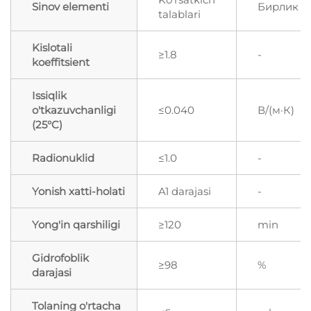
Sinov elementi
Бирлик
talablari
Kislotali
≥1.8
-
koeffitsient
Issiqlik
o'tkazuvchanligi
≤0.040
В/(м·К)
(25°C)
Radionuklid
≤1.0
-
Yonish xatti-holati
A1 darajasi
-
Yong'in qarshiligi
≥120
min
Gidrofoblik
≥98
%
darajasi
Tolaning o'rtacha