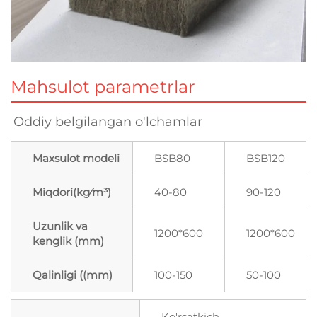
Mahsulot parametrlar
Oddiy belgilangan o'lchamlar 
Maxsulot modeli
BSB80
BSB120
Miqdori(kg⁄m³)
40-80
90-120
Uzunlik va
1200*600
1200*600
kenglik (mm)
Qalinligi ((mm)
100-150
50-100
Ko'rsatkich