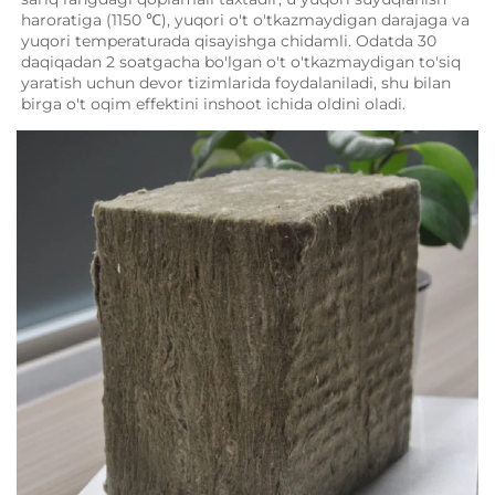
haroratiga (1150 ℃), yuqori o't o'tkazmaydigan darajaga va 
yuqori temperaturada qisayishga chidamli. Odatda 30 
daqiqadan 2 soatgacha bo'lgan o't o'tkazmaydigan to'siq 
yaratish uchun devor tizimlarida foydalaniladi, shu bilan 
birga o't oqim effektini inshoot ichida oldini oladi. 