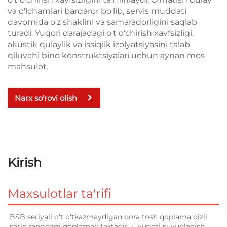
va o'lchamlari barqaror bo'lib, servis muddati
davomida o'z shaklini va samaradorligini saqlab
turadi. Yuqori darajadagi o't o'chirish xavfsizligi,
akustik qulaylik va issiqlik izolyatsiyasini talab
qiluvchi bino konstruktsiyalari uchun aynan mos
mahsulot.
Narx so'rovi olish
Kirish
Maxsulotlar ta'rifi
BSB seriyali o't o'tkazmaydigan qora tosh qoplama qizil 
sariq rangdagi qoplamali taxtadir, u yuqori suyuqlanish 