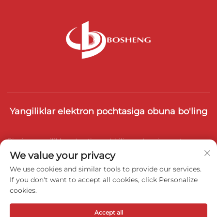
Yangiliklar elektron pochtasiga obuna bo'ling
Bizning yangiliklar ro'yxatiga qo'shiling, so'nggi sanoat
We value your privacy
yangiliklari, yangilanishlar va jamoamizdan fikrlar oling.
We use cookies and similar tools to provide our services.
If you don't want to accept all cookies, click Personalize
cookies.
Obuna bo'lish
Accept all