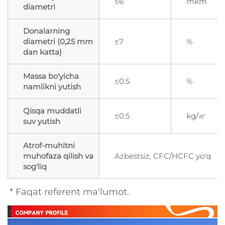
≤6
mkm
diametri
Donalarning
diametri (0,25 mm
≤7
%
dan katta)
Massa bo'yicha
≤0.5
%
namlikni yutish
Qisqa muddatli
≤0.5
kg/㎡
suv yutish
Atrof-muhitni
muhofaza qilish va
Azbestsiz, CFC/HCFC yo'q
sog'liq
* Faqat referent ma'lumot. 