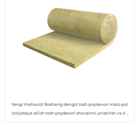
Yangi mahsulot Bosheng dengiz tosh poydevori mato pol
izolyatsiya qilish tosh poydevori shovqinni yo'qtirish va o't
o'tkazmaydigan basalt tosh poydevori aylancasi