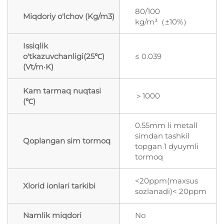
80/100
Miqdoriy o'lchov (Kg/m3)
kg/m³（±10%）
Issiqlik
o'tkazuvchanligi(25℃)
≤ 0.039
(Vt/m·K)
Kam tarmaq nuqtasi
＞1000
(℃)
0.55mm li metall
simdan tashkil
Qoplangan sim tormoq
topgan 1 dyuymli
tormoq
<20ppm(maxsus
Xlorid ionlari tarkibi
sozlanadi)< 20ppm
Namlik miqdori
No