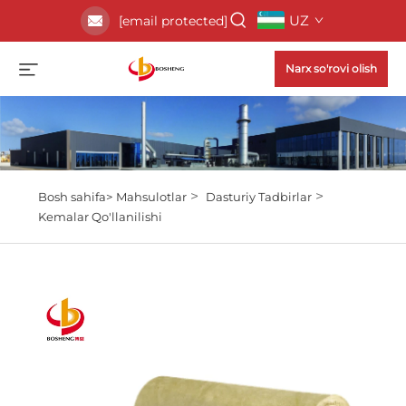
UZ
[email protected]
Narx so'rovi olish
>
>
Bosh sahifa>
Mahsulotlar
Dasturiy Tadbirlar
Kemalar Qo'llanilishi