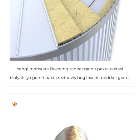
Yangi mahsulot Bosheng sanoat granit paxta taxtasi
izolyatsiya granit paxta rezinaviy bog'lovchi moddali granit
paxta bloklari Qurilish materiallari