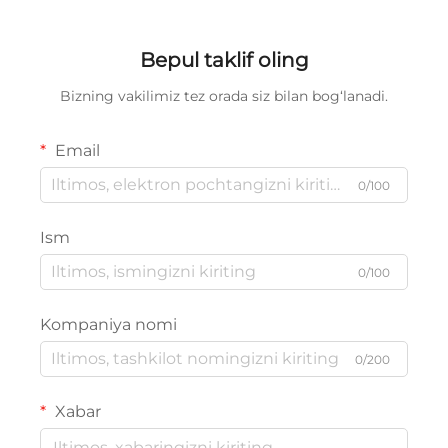
Bepul taklif oling
Bizning vakilimiz tez orada siz bilan bog‘lanadi.
Email
0/100
Ism
0/100
Kompaniya nomi
0/200
Xabar