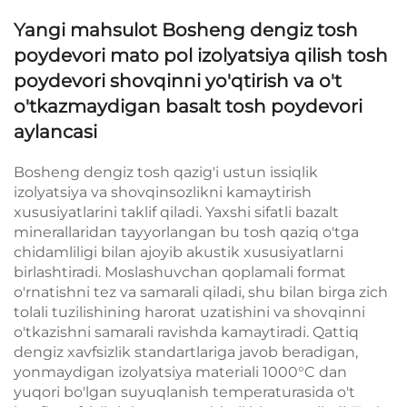
Yangi mahsulot Bosheng dengiz tosh
poydevori mato pol izolyatsiya qilish tosh
poydevori shovqinni yo'qtirish va o't
o'tkazmaydigan basalt tosh poydevori
aylancasi
Bosheng dengiz tosh qazig'i ustun issiqlik
izolyatsiya va shovqinsozlikni kamaytirish
xususiyatlarini taklif qiladi. Yaxshi sifatli bazalt
minerallaridan tayyorlangan bu tosh qaziq o'tga
chidamliligi bilan ajoyib akustik xususiyatlarni
birlashtiradi. Moslashuvchan qoplamali format
o'rnatishni tez va samarali qiladi, shu bilan birga zich
tolali tuzilishining harorat uzatishini va shovqinni
o'tkazishni samarali ravishda kamaytiradi. Qattiq
dengiz xavfsizlik standartlariga javob beradigan,
yonmaydigan izolyatsiya materiali 1000°C dan
yuqori bo'lgan suyuqlanish temperaturasida o't