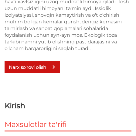
havfi xavfsizligini uzoq muddatli himoya qiladi. Tosh
uzun muddatli himoyani ta'minlaydi. Issiqlik
izolyatsiyasi, shovqin kamaytirish va o't o'chirish
muhim bo'lgan kemalar qurish, dengiz kemasini
ta'mirlash va sanoat qoplamalari sohalarida
foydalanish uchun ayn-ayn mos. Ekologik toza
tarkibi namni yutib olishning past darajasini va
o'lcham barqarorligini saqlab turadi.
Narx so'rovi olish
Kirish
Maxsulotlar ta'rifi