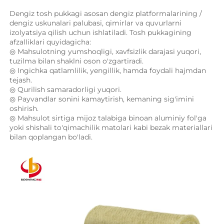
Dengiz tosh pukkagi asosan dengiz platformalarining / 
dengiz uskunalari palubasi, qimirlar va quvurlarni 
izolyatsiya qilish uchun ishlatiladi. Tosh pukkagining 
afzalliklari quyidagicha: 
◎ Mahsulotning yumshoqligi, xavfsizlik darajasi yuqori, 
tuzilma bilan shaklni oson o'zgartiradi. 
◎ Ingichka qatlamlilik, yengillik, hamda foydali hajmdan 
tejash. 
◎ Qurilish samaradorligi yuqori. 
◎ Payvandlar sonini kamaytirish, kemaning sig'imini 
oshirish. 
◎ Mahsulot sirtiga mijoz talabiga binoan aluminiy fol'ga 
yoki shishali to'qimachilik matolari kabi bezak materiallari 
bilan qoplangan bo'ladi. 