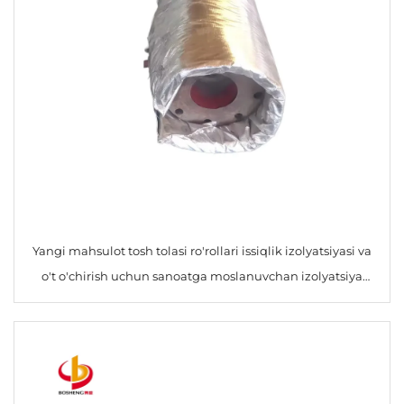
Yangi mahsulot tosh tolasi ro'rollari issiqlik izolyatsiyasi va
o't o'chirish uchun sanoatga moslanuvchan izolyatsiya
qopqog'i