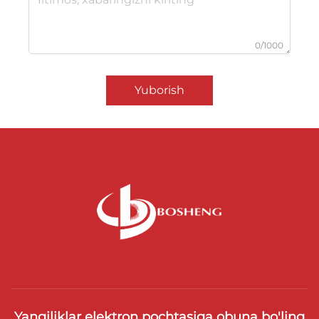
0/1000
Yuborish
Yangiliklar elektron pochtasiga obuna bo'ling