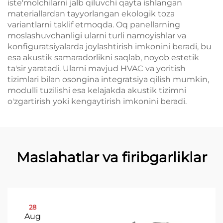
iste'molchilarni jalb qiluvchi qayta ishlangan
materiallardan tayyorlangan ekologik toza
variantlarni taklif etmoqda. Oq panellarning
moslashuvchanligi ularni turli namoyishlar va
konfiguratsiyalarda joylashtirish imkonini beradi, bu
esa akustik samaradorlikni saqlab, noyob estetik
ta'sir yaratadi. Ularni mavjud HVAC va yoritish
tizimlari bilan osongina integratsiya qilish mumkin,
modulli tuzilishi esa kelajakda akustik tizimni
o'zgartirish yoki kengaytirish imkonini beradi.
Maslahatlar va firibgarliklar
28
Aug