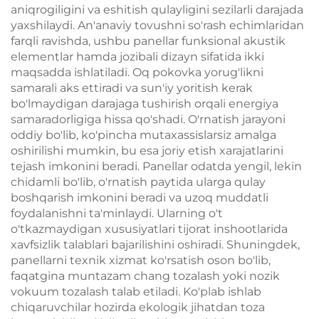
aniqrogiligini va eshitish qulayligini sezilarli darajada
yaxshilaydi. An'anaviy tovushni so'rash echimlaridan
farqli ravishda, ushbu panellar funksional akustik
elementlar hamda jozibali dizayn sifatida ikki
maqsadda ishlatiladi. Oq pokovka yorug'likni
samarali aks ettiradi va sun'iy yoritish kerak
bo'lmaydigan darajaga tushirish orqali energiya
samaradorligiga hissa qo'shadi. O'rnatish jarayoni
oddiy bo'lib, ko'pincha mutaxassislarsiz amalga
oshirilishi mumkin, bu esa joriy etish xarajatlarini
tejash imkonini beradi. Panellar odatda yengil, lekin
chidamli bo'lib, o'rnatish paytida ularga qulay
boshqarish imkonini beradi va uzoq muddatli
foydalanishni ta'minlaydi. Ularning o't
o'tkazmaydigan xususiyatlari tijorat inshootlarida
xavfsizlik talablari bajarilishini oshiradi. Shuningdek,
panellarni texnik xizmat ko'rsatish oson bo'lib,
faqatgina muntazam chang tozalash yoki nozik
vokuum tozalash talab etiladi. Ko'plab ishlab
chiqaruvchilar hozirda ekologik jihatdan toza