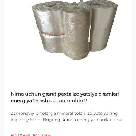
Nima uchun granit paxta izolyatsiya o'ramlari
energiya tejash uchun muhim?
Zamonaviy binolarga mineral tolali izolyatsiyaning
inqilobiy ta'siri Bugungi kunda energiya narxlari o'sib
borayotganda va atrof-muhitni muhofaza qilish
muhimligi ortib borayotganda qoy qazi izolyatsiya
BATAFSIL KO'RISH