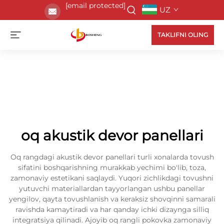
[email protected]
UZ
TAKLIFNI OLING
oq akustik devor panellari
Oq rangdagi akustik devor panellari turli xonalarda tovush
sifatini boshqarishning murakkab yechimi bo'lib, toza,
zamonaviy estetikani saqlaydi. Yuqori zichlikdagi tovushni
yutuvchi materiallardan tayyorlangan ushbu panellar
yengilov, qayta tovushlanish va keraksiz shovqinni samarali
ravishda kamaytiradi va har qanday ichki dizaynga silliq
integratsiya qilinadi. Ajoyib oq rangli pokovka zamonaviy