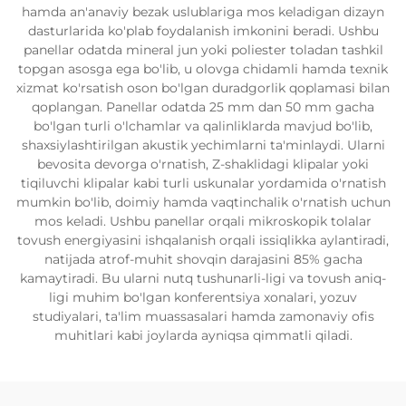
hamda an'anaviy bezak uslublariga mos keladigan dizayn
dasturlarida ko'plab foydalanish imkonini beradi. Ushbu
panellar odatda mineral jun yoki poliester toladan tashkil
topgan asosga ega bo'lib, u olovga chidamli hamda texnik
xizmat ko'rsatish oson bo'lgan duradgorlik qoplamasi bilan
qoplangan. Panellar odatda 25 mm dan 50 mm gacha
bo'lgan turli o'lchamlar va qalinliklarda mavjud bo'lib,
shaxsiylashtirilgan akustik yechimlarni ta'minlaydi. Ularni
bevosita devorga o'rnatish, Z-shaklidagi klipalar yoki
tiqiluvchi klipalar kabi turli uskunalar yordamida o'rnatish
mumkin bo'lib, doimiy hamda vaqtinchalik o'rnatish uchun
mos keladi. Ushbu panellar orqali mikroskopik tolalar
tovush energiyasini ishqalanish orqali issiqlikka aylantiradi,
natijada atrof-muhit shovqin darajasini 85% gacha
kamaytiradi. Bu ularni nutq tushunarli-ligi va tovush aniq-
ligi muhim bo'lgan konferentsiya xonalari, yozuv
studiyalari, ta'lim muassasalari hamda zamonaviy ofis
muhitlari kabi joylarda ayniqsa qimmatli qiladi.