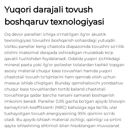
Yuqori darajali tovush
boshqaruv texnologiyasi
Oq devor panellari ichiga o'rnatilgan ilg'or akustik
texnologiyasi tovushni boshqarish sohasidagi yutuqdir.
Ushbu panellar keng chastota diapazonida tovushni so'rilib
olishni maksimal darajada oshiradigan murakkab ko'p
qavatli tuzilishdan foydalanadi. Odatda yuqori zichlikdagi
mineral paxta yoki ilg'or poliester tolalardan tashkil topgan
asosiy material chuqur bass tovushlari hamda yuqori
chastotali tovush to'lqinlarini ham qamrab olish uchun
maxsus ishlab chiqilgan. Bunday qamshalovchi yondashuv
chuqur bass tovushlardan tortib baland chastotali
tovushlarga qadar barcha narsani samarali boshqarish
imkonini beradi. Panellar 0,95 gacha bo'lgan ajoyib Shovqin
kamaytirish koeffitsienti (NRC) bahosiga ega bo'lib, ular
tushayotgan tovush energiyasining 95% qismini so'rib
oladi. Bu ajoyib ishlash material zichligi, qalinligi va sirtini
qayta ishlashning ehtimoli bilan hisoblangan muvozanat