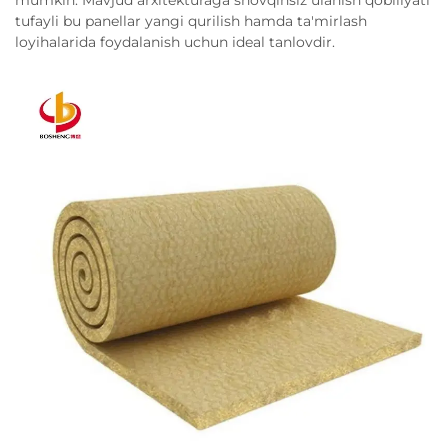
mumkin. Mavjud arxitekturaga shovqinsiz ulanish qobiliyati
tufayli bu panellar yangi qurilish hamda ta'mirlash
loyihalarida foydalanish uchun ideal tanlovdir.