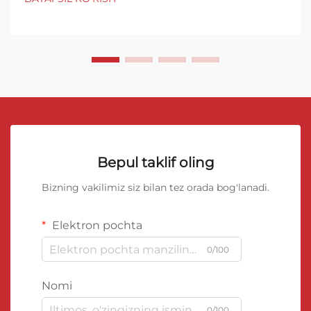
qoplama barqaror qurilish amaliyotining asosiy
tashkil etuvchisi sifatida o'z o'rnini egallab bormoqda.
Bu...
Bepul taklif oling
Bizning vakilimiz siz bilan tez orada bog'lanadi.
Elektron pochta
0/100
Nomi
0/100