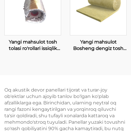
Yangi mahsulot tosh
Yangi mahsulot
tolasi ro'rollari issiqlik
Bosheng dengiz tosh
izolyatsiyasi va o't
poydevori mato pol
o'chirish uchun
izolyatsiya qilish tosh
sanoatga
poydevori shovqinni
moslanuvchan
yo'qtirish va o't
izolyatsiya qopqog'i
o'tkazmaydigan basalt
tosh poydevori
Oq akustik devor panellari tijorat va turar-joy
aylancasi
ob'ektlar uchun ajoyib tanlov bo'lgan ko'plab
afzalliklarga ega. Birinchidan, ularning neytral oq
rangi fazoni kengaytirilgan va yorqinroq qiluvchi
ta'sir qoldiradi, shu tufayli xonalarda kattaroq va
mehmondo'stroq tuyuladi. Panellar yuzaki tovushni
so'rash qobiliyatini 90% gacha kamaytiradi, bu nutq