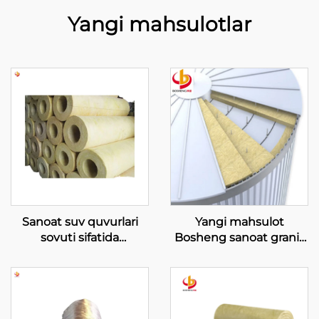
Yangi mahsulotlar
Sanoat suv quvurlari
Yangi mahsulot
sovuti sifatida
Bosheng sanoat granit
ishlatiladigan ishonchli
paxta taxtasi izolyatsiya
tosh poydevori fol'ga
granit paxta rezinaviy
trubka
bog'lovchi moddali
granit paxta bloklari
Qurilish materiallari