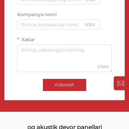
Kompaniya nomi
0/200
Xabar
0/1000
Yuborish
oq akustik devor panellari