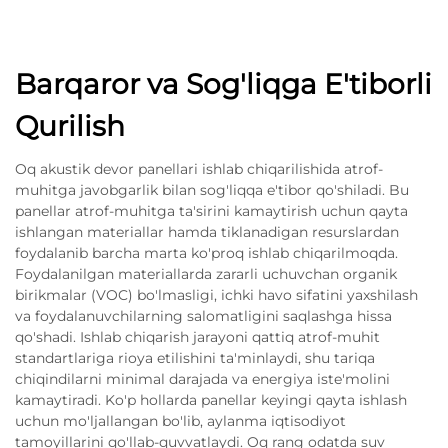
Barqaror va Sog'liqga E'tiborli
Qurilish
Oq akustik devor panellari ishlab chiqarilishida atrof-
muhitga javobgarlik bilan sog'liqqa e'tibor qo'shiladi. Bu
panellar atrof-muhitga ta'sirini kamaytirish uchun qayta
ishlangan materiallar hamda tiklanadigan resurslardan
foydalanib barcha marta ko'proq ishlab chiqarilmoqda.
Foydalanilgan materiallarda zararli uchuvchan organik
birikmalar (VOC) bo'lmasligi, ichki havo sifatini yaxshilash
va foydalanuvchilarning salomatligini saqlashga hissa
qo'shadi. Ishlab chiqarish jarayoni qattiq atrof-muhit
standartlariga rioya etilishini ta'minlaydi, shu tariqa
chiqindilarni minimal darajada va energiya iste'molini
kamaytiradi. Ko'p hollarda panellar keyingi qayta ishlash
uchun mo'ljallangan bo'lib, aylanma iqtisodiyot
tamoyillarini qo'llab-quvvatlaydi. Oq rang odatda suv