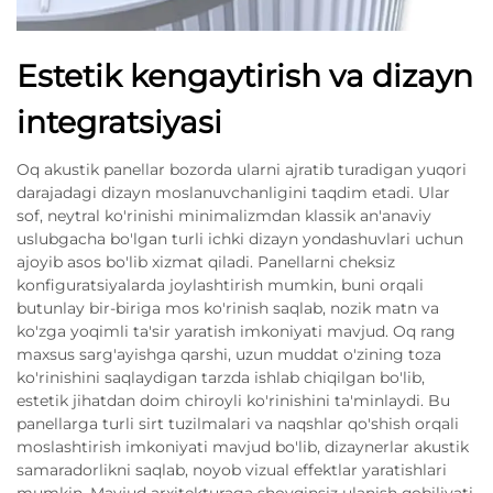
Estetik kengaytirish va dizayn
integratsiyasi
Oq akustik panellar bozorda ularni ajratib turadigan yuqori
darajadagi dizayn moslanuvchanligini taqdim etadi. Ular
sof, neytral ko'rinishi minimalizmdan klassik an'anaviy
uslubgacha bo'lgan turli ichki dizayn yondashuvlari uchun
ajoyib asos bo'lib xizmat qiladi. Panellarni cheksiz
konfiguratsiyalarda joylashtirish mumkin, buni orqali
butunlay bir-biriga mos ko'rinish saqlab, nozik matn va
ko'zga yoqimli ta'sir yaratish imkoniyati mavjud. Oq rang
maxsus sarg'ayishga qarshi, uzun muddat o'zining toza
ko'rinishini saqlaydigan tarzda ishlab chiqilgan bo'lib,
estetik jihatdan doim chiroyli ko'rinishini ta'minlaydi. Bu
panellarga turli sirt tuzilmalari va naqshlar qo'shish orqali
moslashtirish imkoniyati mavjud bo'lib, dizaynerlar akustik
samaradorlikni saqlab, noyob vizual effektlar yaratishlari