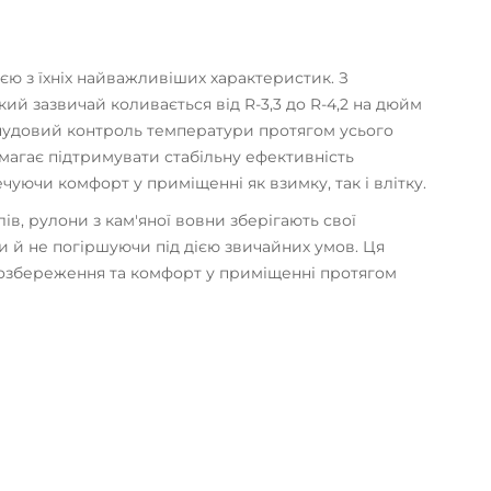
єю з їхніх найважливіших характеристик. З
ий зазвичай коливається від R-3,3 до R-4,2 на дюйм
 чудовий контроль температури протягом усього
магає підтримувати стабільну ефективність
уючи комфорт у приміщенні як взимку, так і влітку.
лів, рулони з кам'яної вовни зберігають свої
чи й не погіршуючи під дією звичайних умов. Ця
ргозбереження та комфорт у приміщенні протягом