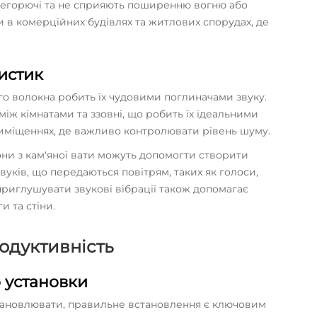
 негорючі та не сприяють поширенню вогню або
 в комерційних будівлях та житлових спорудах, де
истик
ого волокна робить їх чудовими поглиначами звуку.
іж кімнатами та ззовні, що робить їх ідеальними
иміщеннях, де важливо контролювати рівень шуму.
они з кам'яної вати можуть допомогти створити
уків, що передаються повітрям, таких як голоси,
приглушувати звукові вібрації також допомагає
 та стіни.
одуктивність
 установки
становлювати, правильне встановлення є ключовим