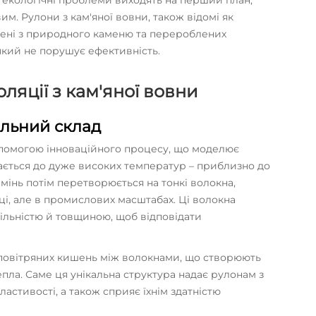
а екологічні проблеми виходять на перший план,
им. Рулони з кам'яної вовни, також відомі як
влені з природного каменю та перероблених
який не порушує ефективність.
оляції з кам'яної вовни
альний склад
опомогою інноваційного процесу, що моделює
вається до дуже високих температур – приблизно до
мінь потім перетворюється на тонкі волокна,
ці, але в промислових масштабах. Ці волокна
ільністю й товщиною, щоб відповідати
 повітряних кишень між волокнами, що створюють
пла. Саме ця унікальна структура надає рулонам з
ластивості, а також сприяє їхнім здатністю