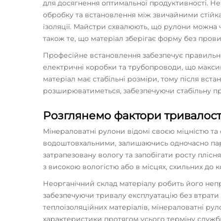
для досягнення оптимальної продуктивності. Н
обробку та встановлення між звичайними стійка
ізоляції. Майстри схвалюють, що рулони можна 
також те, що матеріал зберігає форму без прови
Професійне встановлення забезпечує правильне
електричні коробки та трубопроводи, що максим
матеріал має стабільні розміри, тому після вста
розширюватиметься, забезпечуючи стабільну пр
Розглянемо фактори тривалост
Мінераловатні рулони відомі своєю міцністю та
водоштовхальними, залишаючись одночасно па
затрапезовану вологу та запобігати росту плісня
з високою вологістю або в місцях, схильних до к
Неорганічний склад матеріалу робить його непр
забезпечуючи тривалу експлуатацію без втрати 
теплоізоляційних матеріалів, мінераловатні рул
характеристики протягом усього терміну служби