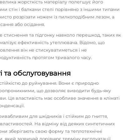
евелика жорсткість матеріалу полегшує його
ми стін і балками стелі порівняно з іншими типами
чисто розрізати ножем із пилкоподібним лезом, а
сання або осідання.
 стиснення та підгонку навколо перешкод, таких як
алізує ефективність утеплювача. Відомо, що
новлення він не стискуватиметься і не
одуктивність протягом тривалого часу.
і та обслуговування
 стійкістю до руйнування. Вони є природно
ропроникними, що дозволяє виводити будь-яку
ви. Ця властивість має особливе значення в кліматі
онденсації.
ивабливим для шкідників і стійким до гниття,
властивостей. На відміну від деяких синтетичних
они зберігають свою форму та теплотехнічні
, який зазвичай дорівнює терміну експлуатації