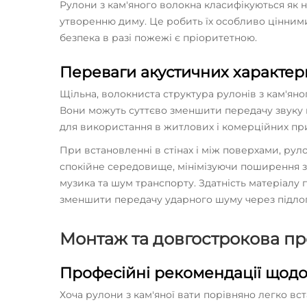
Рулони з кам'яного волокна класифікуються як
утворенню диму. Це робить їх особливо цінними
безпека в разі пожежі є пріоритетною.
Переваги акустичних характер
Щільна, волокниста структура рулонів з кам'ян
Вони можуть суттєво зменшити передачу звуку м
для використання в житлових і комерційних пр
При встановленні в стінах і між поверхами, рул
спокійне середовище, мінімізуючи поширення зв
музика та шум транспорту. Здатність матеріалу 
зменшити передачу ударного шуму через підлоги
Монтаж та довгострокова пр
Професійні рекомендації щодо
Хоча рулони з кам'яної вати порівняно легко в