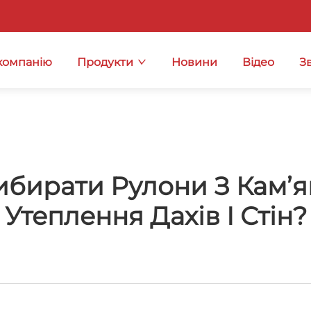
компанію
Продукти
Новини
Відео
Зв
ибирати Рулони З Кам’я
Утеплення Дахів І Стін?