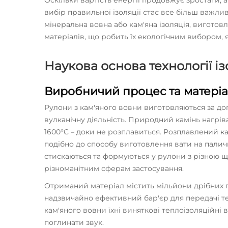
Оскільки вартість енергії продовжує зростати, 
вибір правильної ізоляції стає все більш важлив
мінеральна вовна або кам'яна ізоляція, вигото
матеріалів, що робить їх екологічним вибором, 
Наукова основа технології із
Виробничий процес та матері
Рулони з кам'яного вовни виготовляються за д
вулканічну діяльність. Природний камінь нагрі
1600°C – доки не розплавиться. Розплавлений ка
подібно до способу виготовлення вати на палич
стискаються та формуються у рулони з різною щ
різноманітним сферам застосування.
Отриманий матеріал містить мільйони дрібних
надзвичайно ефективний бар'єр для передачі те
кам'яного вовни їхні виняткові теплоізоляційні в
поглинати звук.