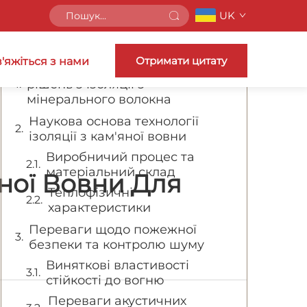
UK
Зміст
Отримати цитату
'яжіться з нами
Ознайомтеся з перевагами
рішень з ізоляції з
мінерального волокна
Наукова основа технології
ізоляції з кам'яної вовни
Виробничий процес та
матеріальний склад
ної Вовни Для
Теплофізичні
характеристики
Переваги щодо пожежної
безпеки та контролю шуму
Виняткові властивості
стійкості до вогню
Переваги акустичних