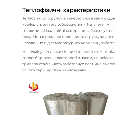
Теплофізичні характеристики
Тепловий опір рулонів мінеральної вовни є одні
коефіцієнтом теплозбереження (R-значенням), як
товщини, ці ізоляційні матеріали забезпечують
року. Ненаправлена волокниста структура допо
незалежно від температурних коливань, забезпеч
На відміну від деяких інших ізоляційних матеріа
теплозберігаючі властивості з часом, не осідаю
тривала стабільність забезпечує постійне ене
усього терміну служби матеріалу.