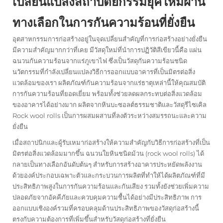
เปลี่ยนแปลงสถาปัตยกรรมยุคใหม่ผ่าน
ทางเลือกในการกันความร้อนที่ยั่งยืน
อุตสาหกรรมการก่อสร้างอยู่ในจุดเปลี่ยนสำคัญที่การก่อสร้างอย่างยั่งยืน
มีความสำคัญมากกว่าที่เคย มีวัสดุใหม่ที่นำการปฏิวัติสีเขียวนี้คือ
แผ่น
ฉนวนกันความร้อนจากแร่ภูเขาไฟ
ซึ่งเป็นวัสดุกันความร้อนชนิด
นวัตกรรมที่กำลังเปลี่ยนแปลงวิธีการออกแบบอาคารที่เป็นมิตรต่อสิ่ง
แวดล้อมของเรา ผลิตภัณฑ์กันความร้อนจากแร่ธาตุเหล่านี้ให้คุณสมบัติ
การกันความร้อนที่ยอดเยี่ยม พร้อมทั้งช่วยลดผลกระทบต่อสิ่งแวดล้อม
ของอาคารได้อย่างมาก ผลิตจากหินบะซอลต์ธรรมชาติและวัสดุรีไซเคิล
Rock wool rolls เป็นการผสมผสานที่ลงตัวระหว่างสมรรถนะและความ
ยั่งยืน
เมื่อสถาปนิกและผู้รับเหมาก่อสร้างให้ความสำคัญกับวิธีการก่อสร้างที่เป็น
มิตรต่อสิ่งแวดล้อมมากขึ้น ฉนวนใยหินชนิดม้วน (rock wool rolls) ได้
กลายเป็นทางเลือกอันดับต้นๆ สำหรับการสร้างอาคารประหยัดพลังงาน
ด้วยองค์ประกอบเฉพาะตัวและกระบวนการผลิตที่ทำให้ได้ผลิตภัณฑ์ที่มี
ประสิทธิภาพสูงในการกันความร้อนและกันเสียง รวมทั้งยังช่วยเพิ่มความ
ปลอดภัยจากอัคคีภัยและควบคุมความชื้นได้อย่างมีประสิทธิภาพ การ
ออกแบบเชิงองค์รวมที่ครอบคลุมด้านประสิทธิภาพของวัสดุก่อสร้างนี้
ตรงกับความต้องการที่เพิ่มขึ้นสำหรับวัสดุก่อสร้างที่ยั่งยืน