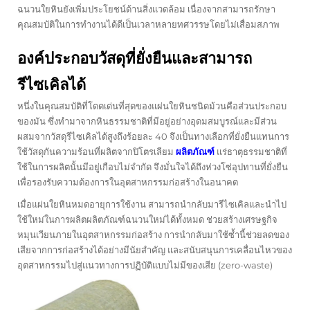
ฉนวนใยหินยังเพิ่มประโยชน์ด้านสิ่งแวดล้อม เนื่องจากสามารถรักษา
คุณสมบัติในการทำงานได้ดีเป็นเวลาหลายทศวรรษโดยไม่เสื่อมสภาพ
องค์ประกอบวัสดุที่ยั่งยืนและสามารถ
รีไซเคิลได้
หนึ่งในคุณสมบัติที่โดดเด่นที่สุดของแผ่นใยหินชนิดม้วนคือส่วนประกอบ
ของมัน ซึ่งทำมาจากหินธรรมชาติที่มีอยู่อย่างอุดมสมบูรณ์และมีส่วน
ผสมจากวัสดุรีไซเคิลได้สูงถึงร้อยละ 40 จึงเป็นทางเลือกที่ยั่งยืนแทนการ
ใช้วัสดุกันความร้อนที่ผลิตจากปิโตรเลียม
ผลิตภัณฑ์
แร่ธาตุธรรมชาติที่
ใช้ในการผลิตนั้นมีอยู่เกือบไม่จำกัด จึงมั่นใจได้ถึงห่วงโซ่อุปทานที่ยั่งยืน
เพื่อรองรับความต้องการในอุตสาหกรรมก่อสร้างในอนาคต
เมื่อแผ่นใยหินหมดอายุการใช้งาน สามารถนำกลับมารีไซเคิลและนำไป
ใช้ใหม่ในการผลิตผลิตภัณฑ์ฉนวนใหม่ได้ทั้งหมด ช่วยสร้างเศรษฐกิจ
หมุนเวียนภายในอุตสาหกรรมก่อสร้าง การนำกลับมาใช้ซ้ำนี้ช่วยลดของ
เสียจากการก่อสร้างได้อย่างมีนัยสำคัญ และสนับสนุนการเคลื่อนไหวของ
อุตสาหกรรมไปสู่แนวทางการปฏิบัติแบบไม่มีของเสีย (zero-waste)