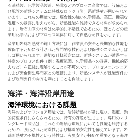
石油精製、化学製品製造、発電などのプロセス産業では、設備およ
び配管の断熱システムに特殊なロック（岩）系断熱材が用いられて
います。これらの用途では、腐食性の強い化学薬品、高圧、極端な
温度への暴露に耐えながら、断熱性能を維持できる材料が求められ
ます。岩石由来の材料は化学的に不活性であるため、ほとんどの産
業用化学品およびプロセス流体に対して自然な耐性を示します。
産業用岩綿断熱材の施工方法には、作業員の安全と長期的な性能を
確保するために設計された専門的な技術および保護システムがしば
しば用いられます。適切な仕様策定には、断熱システムが遭遇する
特定のプロセス条件（例：温度範囲、化学薬品への暴露、機械的応
力など）を正確に理解することが不可欠です。プロセスエンジニア
および安全衛生専門家との連携により、断熱システムが性能要件お
よび規制要件の両方を満たすことを保証します。
海洋・海洋沿岸用途
海洋環境における課題
海洋およびオフショア用途では、岩綿断熱材が常に塩水、湿度、動
的荷重条件にさらされるため、特有の課題が生じます。専用のマリ
ングレード製品は、これらの過酷な環境においても性能を維持する
ための、強化された耐湿性および構造的安定性を備えています。岩
綿断熱材の不燃性という特性は、火災安全が極めて重要となる海洋