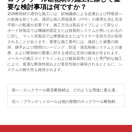
要な検討事項は何ですか？
岩綿断熱材の適切な施工には、鉱物繊維による皮膚および呼吸器へ
の刺激を防ぐため、適切な個人用保護具（PPE）の着用を含む安全
手順への配慮が必要です。施工方法は製品タイプによって異なり、
ボード状製品では機械的固定または接着剤システムが用いられるの
に対し、マット状製品では摩擦嵌合またはワイヤー支持方式が採用
されることがあります。重要な施工要件には、連続した被覆の維
持、継手および隙間のシーリング、防湿・蒸気制御システムとの連
携、および断熱材の重量に対する適切な支持の確保が含まれます。
メーカーの施工ガイドラインおよび建築基準に従った専門的な施工
により、最適な断熱性能および遮音性能が確保されるとともに、シ
ステムの耐久性も維持されます。
前へ：
ロックウール吸音断熱材は、どのような用途に最も適していますか？
次へ：
ブランケットロールは他の形態のロックウール断熱材と比べてどうですか？