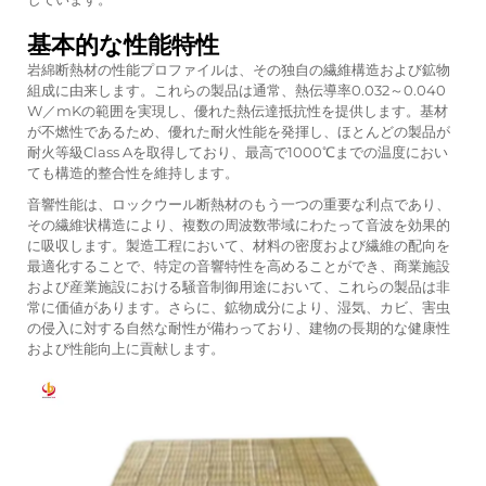
基本的な性能特性
岩綿断熱材の性能プロファイルは、その独自の繊維構造および鉱物
組成に由来します。これらの製品は通常、熱伝導率0.032～0.040
W／mKの範囲を実現し、優れた熱伝達抵抗性を提供します。基材
が不燃性であるため、優れた耐火性能を発揮し、ほとんどの製品が
耐火等級Class Aを取得しており、最高で1000℃までの温度におい
ても構造的整合性を維持します。
音響性能は、ロックウール断熱材のもう一つの重要な利点であり、
その繊維状構造により、複数の周波数帯域にわたって音波を効果的
に吸収します。製造工程において、材料の密度および繊維の配向を
最適化することで、特定の音響特性を高めることができ、商業施設
および産業施設における騒音制御用途において、これらの製品は非
常に価値があります。さらに、鉱物成分により、湿気、カビ、害虫
の侵入に対する自然な耐性が備わっており、建物の長期的な健康性
および性能向上に貢献します。