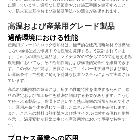
に適しています。適切な仕様策定および施工手順を遵守すること
で、防火安全基準および建築基準法への適合が確保されます。
高温および産業用グレード製品
過酷環境における性能
産業用グレードのロック断熱材は、標準的な建築用断熱材では機能
しない極端な温度環境下でも性能を発揮するよう設計されていま
す。これらの特殊な製品は、マイナス200°Cから1000°Cを超える温
度範囲においても、その断熱性能および構造的完全性を維持できま
す。この優れた性能は、改質されたファイバー化学組成および厳し
い運転条件下で劣化に耐える特殊な接着システムによって実現され
ています。
高温岩綿断熱材の製造には、所要の性能特性を達成するために、原
料の選定および加工条件を精密に制御する必要があります。こうし
て得られる製品は、高温下においても熱伝導率の増加が極めて小さ
く、運用寿命全体を通じて一貫したエネルギー効率を確保します。
また、これらの材料は熱衝撃および熱サイクルに対する優れた耐性
を示し、温度変動が頻繁に生じる産業用途において重要な特性で
す。
プロセス産業への応用