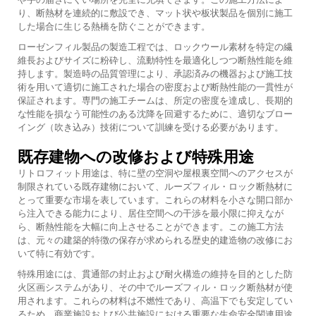
り、断熱材を連続的に敷設でき、マット状や板状製品を個別に施工
した場合に生じる熱橋を防ぐことができます。
ローゼンフィル製品の製造工程では、ロックウール素材を特定の繊
維長およびサイズに粉砕し、流動特性を最適化しつつ断熱性能を維
持します。製造時の品質管理により、承認済みの機器および施工技
術を用いて適切に施工された場合の密度および断熱性能の一貫性が
保証されます。専門の施工チームは、所定の密度を達成し、長期的
な性能を損なう可能性のある沈降を回避するために、適切なブロー
イング（吹き込み）技術について訓練を受ける必要があります。
既存建物への改修および特殊用途
リトロフィット用途は、特に壁の空洞や屋根裏空間へのアクセスが
制限されている既存建物において、ルーズフィル・ロック断熱材に
とって重要な市場を表しています。これらの材料を小さな開口部か
ら注入できる能力により、居住空間への干渉を最小限に抑えなが
ら、断熱性能を大幅に向上させることができます。この施工方法
は、元々の建築的特徴の保存が求められる歴史的建造物の改修にお
いて特に有効です。
特殊用途には、貫通部の封止および耐火構造の維持を目的とした防
火区画システムがあり、その中でルーズフィル・ロック断熱材が使
用されます。これらの材料は不燃性であり、高温下でも安定してい
るため、商業施設および公共施設における重要な生命安全関連用途