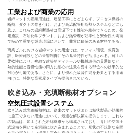
工業および商業の応用
岩綿マットの産業用途は、建築工事にとどまらず、プロセス機器の
断熱、ダクトの巻き付け、および高温配管用断熱システムなどにも
及ぶ。これらの岩綿断熱材は高温下でも性能を維持できるため、発
電施設、石油化学プラント、および熱管理が効率性と安全性の両面
で極めて重要な製造現場において、非常に価値のある材料である。
商業ビルにおける岩綿マットの用途では、オフィス環境、教育施
設、医療施設などの音響制御にその遮音特性が活用される。施工の
柔軟性により、複雑な建築的ディテールや機械設備の貫通部など、
熱的性能と音響性能の両方に細心の注意を要する部位への効果的な
対応が可能である。さらに、より優れた吸音性能を必要とする用途
向けに、特別な高密度タイプも提供されている。
吹き込み・充填断熱材オプション
空気圧式設置システム
吹き込み式岩綿断熱材は、従来のマット状または板状製品が効果的
に施工できない用途において、最適な解決策を提供します。これら
の製品は、加工された岩綿繊維から構成されており、専用の空気圧
式設備を用いて空洞部に吹き込まれることで、形状の不規則な空間
や手の届きにくい場所を完全に充填できます。この施工方法によ