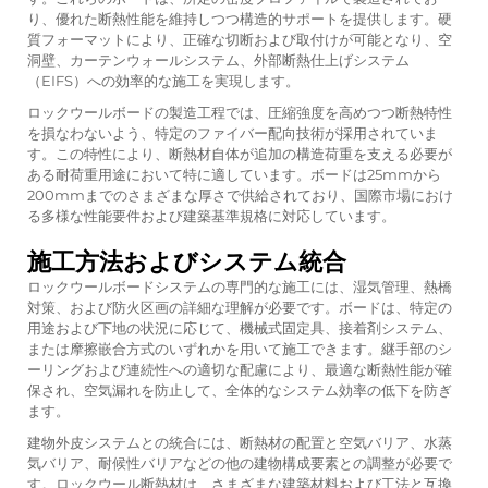
り、優れた断熱性能を維持しつつ構造的サポートを提供します。硬
質フォーマットにより、正確な切断および取付けが可能となり、空
洞壁、カーテンウォールシステム、外部断熱仕上げシステム
（EIFS）への効率的な施工を実現します。
ロックウールボードの製造工程では、圧縮強度を高めつつ断熱特性
を損なわないよう、特定のファイバー配向技術が採用されていま
す。この特性により、断熱材自体が追加の構造荷重を支える必要が
ある耐荷重用途において特に適しています。ボードは25mmから
200mmまでのさまざまな厚さで供給されており、国際市場におけ
る多様な性能要件および建築基準規格に対応しています。
施工方法およびシステム統合
ロックウールボードシステムの専門的な施工には、湿気管理、熱橋
対策、および防火区画の詳細な理解が必要です。ボードは、特定の
用途および下地の状況に応じて、機械式固定具、接着剤システム、
または摩擦嵌合方式のいずれかを用いて施工できます。継手部のシ
ーリングおよび連続性への適切な配慮により、最適な断熱性能が確
保され、空気漏れを防止して、全体的なシステム効率の低下を防ぎ
ます。
建物外皮システムとの統合には、断熱材の配置と空気バリア、水蒸
気バリア、耐候性バリアなどの他の建物構成要素との調整が必要で
す。ロックウール断熱材は、さまざまな建築材料および工法と互換