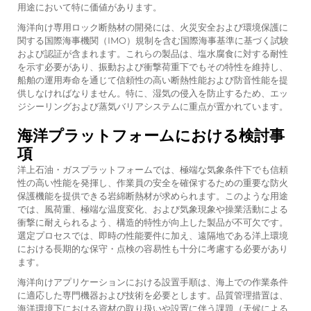
用途において特に価値があります。
海洋向け専用ロック断熱材の開発には、火災安全および環境保護に
関する国際海事機関（IMO）規制を含む国際海事基準に基づく試験
および認証が含まれます。これらの製品は、塩水腐食に対する耐性
を示す必要があり、振動および衝撃荷重下でもその特性を維持し、
船舶の運用寿命を通じて信頼性の高い断熱性能および防音性能を提
供しなければなりません。特に、湿気の侵入を防止するため、エッ
ジシーリングおよび蒸気バリアシステムに重点が置かれています。
海洋プラットフォームにおける検討事
項
洋上石油・ガスプラットフォームでは、極端な気象条件下でも信頼
性の高い性能を発揮し、作業員の安全を確保するための重要な防火
保護機能を提供できる岩綿断熱材が求められます。このような用途
では、風荷重、極端な温度変化、および気象現象や操業活動による
衝撃に耐えられるよう、構造的特性が向上した製品が不可欠です。
選定プロセスでは、即時の性能要件に加え、遠隔地である洋上環境
における長期的な保守・点検の容易性も十分に考慮する必要があり
ます。
海洋向けアプリケーションにおける設置手順は、海上での作業条件
に適応した専門機器および技術を必要とします。品質管理措置は、
海洋環境下における資材の取り扱いや設置に伴う課題（天候による