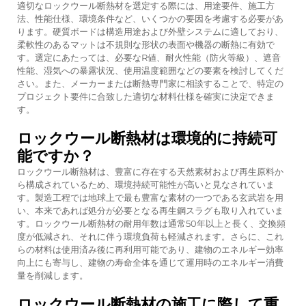
適切なロックウール断熱材を選定する際には、用途要件、施工方
法、性能仕様、環境条件など、いくつかの要因を考慮する必要があ
ります。硬質ボードは構造用途および外壁システムに適しており、
柔軟性のあるマットは不規則な形状の表面や機器の断熱に有効で
す。選定にあたっては、必要なR値、耐火性能（防火等級）、遮音
性能、湿気への暴露状況、使用温度範囲などの要素を検討してくだ
さい。また、メーカーまたは断熱専門家に相談することで、特定の
プロジェクト要件に合致した適切な材料仕様を確実に決定できま
す。
ロックウール断熱材は環境的に持続可
能ですか？
ロックウール断熱材は、豊富に存在する天然素材および再生原料か
ら構成されているため、環境持続可能性が高いと見なされていま
す。製造工程では地球上で最も豊富な素材の一つである玄武岩を用
い、本来であれば処分が必要となる再生鋼スラグも取り入れていま
す。ロックウール断熱材の耐用年数は通常50年以上と長く、交換頻
度が低減され、それに伴う環境負荷も軽減されます。さらに、これ
らの材料は使用済み後に再利用可能であり、建物のエネルギー効率
向上にも寄与し、建物の寿命全体を通じて運用時のエネルギー消費
量を削減します。
ロックウール断熱材の施工に際して重