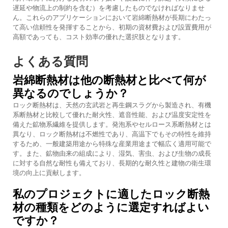
遅延や物流上の制約を含む）を考慮したものでなければなりませ
ん。これらのアプリケーションにおいて岩綿断熱材が長期にわたっ
て高い信頼性を発揮することから、初期の資材費および設置費用が
高額であっても、コスト効率の優れた選択肢となります。
よくある質問
岩綿断熱材は他の断熱材と比べて何が
異なるのでしょうか？
ロック断熱材は、天然の玄武岩と再生鋼スラグから製造され、有機
系断熱材と比較して優れた耐火性、遮音性能、および温度安定性を
備えた鉱物系繊維を提供します。発泡系やセルロース系断熱材とは
異なり、ロック断熱材は不燃性であり、高温下でもその特性を維持
するため、一般建築用途から特殊な産業用途まで幅広く適用可能で
す。また、鉱物由来の組成により、湿気、害虫、および生物の成長
に対する自然な耐性も備えており、長期的な耐久性と建物の衛生環
境の向上に貢献します。
私のプロジェクトに適したロック断熱
材の種類をどのように選定すればよい
ですか？