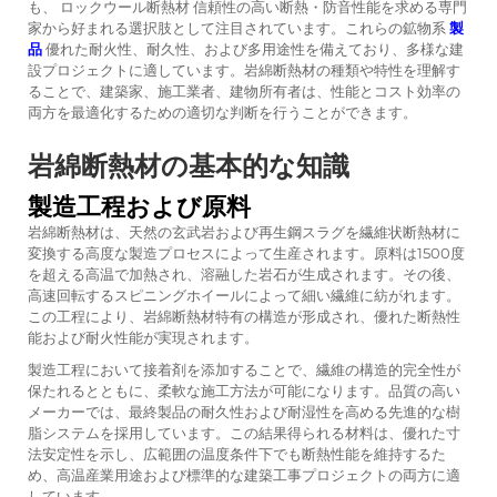
も、
ロックウール断熱材
信頼性の高い断熱・防音性能を求める専門
家から好まれる選択肢として注目されています。これらの鉱物系
製
品
優れた耐火性、耐久性、および多用途性を備えており、多様な建
設プロジェクトに適しています。岩綿断熱材の種類や特性を理解す
ることで、建築家、施工業者、建物所有者は、性能とコスト効率の
両方を最適化するための適切な判断を行うことができます。
岩綿断熱材の基本的な知識
製造工程および原料
岩綿断熱材は、天然の玄武岩および再生鋼スラグを繊維状断熱材に
変換する高度な製造プロセスによって生産されます。原料は1500度
を超える高温で加熱され、溶融した岩石が生成されます。その後、
高速回転するスピニングホイールによって細い繊維に紡がれます。
この工程により、岩綿断熱材特有の構造が形成され、優れた断熱性
能および耐火性能が実現されます。
製造工程において接着剤を添加することで、繊維の構造的完全性が
保たれるとともに、柔軟な施工方法が可能になります。品質の高い
メーカーでは、最終製品の耐久性および耐湿性を高める先進的な樹
脂システムを採用しています。この結果得られる材料は、優れた寸
法安定性を示し、広範囲の温度条件下でも断熱性能を維持するた
め、高温産業用途および標準的な建築工事プロジェクトの両方に適
しています。