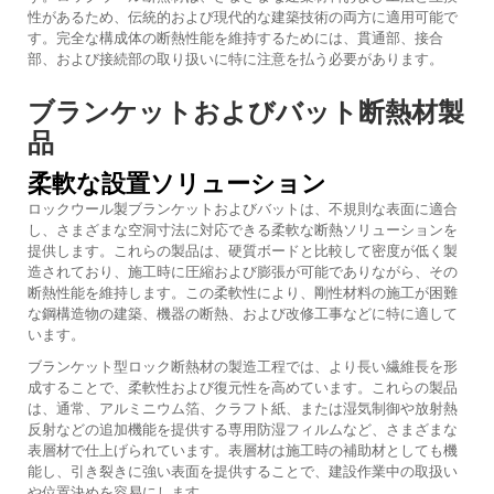
性があるため、伝統的および現代的な建築技術の両方に適用可能で
す。完全な構成体の断熱性能を維持するためには、貫通部、接合
部、および接続部の取り扱いに特に注意を払う必要があります。
ブランケットおよびバット断熱材製
品
柔軟な設置ソリューション
ロックウール製ブランケットおよびバットは、不規則な表面に適合
し、さまざまな空洞寸法に対応できる柔軟な断熱ソリューションを
提供します。これらの製品は、硬質ボードと比較して密度が低く製
造されており、施工時に圧縮および膨張が可能でありながら、その
断熱性能を維持します。この柔軟性により、剛性材料の施工が困難
な鋼構造物の建築、機器の断熱、および改修工事などに特に適して
います。
ブランケット型ロック断熱材の製造工程では、より長い繊維長を形
成することで、柔軟性および復元性を高めています。これらの製品
は、通常、アルミニウム箔、クラフト紙、または湿気制御や放射熱
反射などの追加機能を提供する専用防湿フィルムなど、さまざまな
表層材で仕上げられています。表層材は施工時の補助材としても機
能し、引き裂きに強い表面を提供することで、建設作業中の取扱い
や位置決めを容易にします。