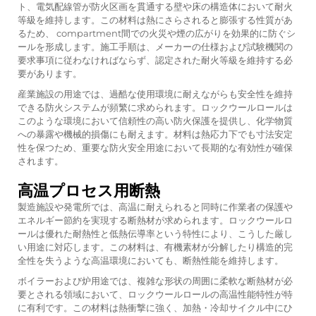
ト、電気配線管が防火区画を貫通する壁や床の構造体において耐火
等級を維持します。この材料は熱にさらされると膨張する性質があ
るため、 compartment間での火災や煙の広がりを効果的に防ぐシ
ールを形成します。施工手順は、メーカーの仕様および試験機関の
要求事項に従わなければならず、認定された耐火等級を維持する必
要があります。
産業施設の用途では、過酷な使用環境に耐えながらも安全性を維持
できる防火システムが頻繁に求められます。ロックウールロールは
このような環境において信頼性の高い防火保護を提供し、化学物質
への暴露や機械的損傷にも耐えます。材料は熱応力下でも寸法安定
性を保つため、重要な防火安全用途において長期的な有効性が確保
されます。
高温プロセス用断熱
製造施設や発電所では、高温に耐えられると同時に作業者の保護や
エネルギー節約を実現する断熱材が求められます。ロックウールロ
ールは優れた耐熱性と低熱伝導率という特性により、こうした厳し
い用途に対応します。この材料は、有機素材が分解したり構造的完
全性を失うような高温環境においても、断熱性能を維持します。
ボイラーおよび炉用途では、複雑な形状の周囲に柔軟な断熱材が必
要とされる領域において、ロックウールロールの高温性能特性が特
に有利です。この材料は熱衝撃に強く、加熱・冷却サイクル中にひ