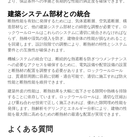
より、保証条件への準拠と長期的な性能の満足度を確保できます。
建築システム部材との統合
断熱性能を有効に発揮するためには、気体遮断層、空気遮断層、構
造部材など、他の建築システム部材との綿密な調整が必要です。ロ
ックウールロールはこれらのシステムに適切に統合されなければな
らず、熱橋や湿気の侵入を防ぎ、建物全体の性能が損なわれること
を回避します。設計段階での調整により、断熱材の特性とシステム
要件との互換性が確保されます。
機械システムの統合では、断続的な熱遮断を防ぎつつメンテナンス
への必要なアクセスを確保するために、電気設備や配管設備の設置
と断熱材の配置を調整する必要があります。ロックウールロール
は、貫通部周囲に容易に切断・適合可能で、適切に施工すれば防火
性能と断熱性能を維持できます。
建築外皮の性能は、断熱効果を大幅に低下させる隙間や熱橋を排除
することに依存しています。ロックウールロールは、適切な圧縮お
よび重ね合わせ技術で正しく施工されれば、優れた隙間埋め性能を
発揮します。熱解析モデリングとエネルギー分析により、建物の性
能を最大限に高めるための断熱材の最適な配置が実現できます。
よくある質問