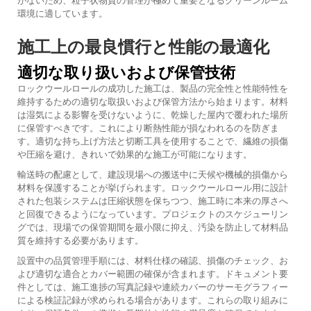
環境に適しています。
施工上の最良慣行と性能の最適化
適切な取り扱いおよび保管技術
ロックウールロールの成功した施工は、製品の完全性と性能特性を
維持するための適切な取扱いおよび保管方法から始まります。材料
は湿気による影響を受けないように、乾燥した屋内で覆われた場所
に保管すべきです。これにより断熱性能が損なわれるのを防ぎま
す。適切な持ち上げ方法と切断工具を使用することで、繊維の損傷
や圧縮を避け、きれいで効果的な施工が可能になります。
輸送時の配慮として、建設現場への搬送中に天候や機械的損傷から
材料を保護することが挙げられます。ロックウールロール用に設計
された包装システムは圧縮状態を保ちつつ、施工時に本来の厚さへ
と回復できるようになっています。プロジェクトのスケジューリン
グでは、現場での保管期間を最小限に抑え、汚染を防止して材料品
質を維持する必要があります。
設置中の品質管理手順には、材料仕様の確認、損傷のチェック、お
よび適切な適合とカバー範囲の確保が含まれます。ドキュメント要
件としては、施工進捗の写真記録や連続カバーのサーモグラフィー
による検証記録が求められる場合があります。これらの取り組みに