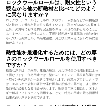
ロックウールロールは、耐火性という
観点から他の断熱材と比べてどのよう
に異なりますか？
ロックウールロールは、セルロースやフォーム製品などの有機断熱
材と比較して優れた耐火性を備えています。融点が1000°Cを超える
ため、火災時にも構造的な完全性を保ち、火災の燃料となることが
ありません。この特性により、不燃性断熱材が建築基準で義務付け
られている商業ビル、高層建築物、および工業用途において特に価
値があります。
熱性能を最適化するためには、どの厚
さのロックウールロールを使用すべき
ですか？
最適な厚さは、気候帯、建物の種類、および特定の性能目標によっ
て異なります。住宅用途では、壁に3.5～6インチ、屋根裏部屋には8
～12インチの厚さが一般的に使用されます。商業用プロジェクトで
は、エネルギー規制の要件や案件固有の熱解析に基づき、より厚い
断熱材が必要となる場合があります。断熱専門家に相談し、エネル
ギー解析ソフトウェアを活用することで、特定の用途に最も費用対
効果の高い厚さを決定できます。