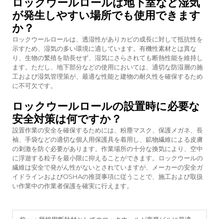
ロックウールロールは地下室など湿気
が発生しやすい場所でも使用できます
か？
ロックウールロールは、透湿性がありカビの成長に対して抵抗性を
示すため、湿気の多い環境に適しています。有機性素材とは異な
り、生物の繁殖を助長せず、湿気にさらされても断熱性能を維持し
ます。ただし、地下部分などの使用においては、適切な防湿層の施
工および湿気管理策が、最適な性能と建物の耐久性を確保するため
に不可欠です。
ロックウールロールの設置時に必要な
安全対策は何ですか？
設置作業の安全を確保するためには、粉塵マスク、保護メガネ、長
袖、手袋などの適切な個人用保護具を着用し、鉱物繊維による皮膚
の刺激を防ぐ必要があります。作業場所の十分な換気により、空中
に浮遊する粒子を最小限に抑えることができます。ロックウールの
繊維は安全で発がん性がないとされていますが、メーカーの安全ガ
イドラインおよびOSHAの推奨事項に従うことで、施工および取扱
い作業中の作業者保護を確実に行えます。