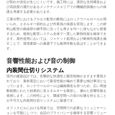
び割れや劣化が生じにくいです。施工時には、適切な支持構造およ
び高頻度の通行があるメンテナンスエリアでの機械的損傷からの保
護を考慮する必要があります。
工業分野におけるプロセス配管の断熱にはロックウールロールが用
いられ、エネルギー節約および作業員の保護を実現します。この材
料は配管の曲線部や継手部に沿っても厚さを均一に保ちながら密着
するため、複雑な配管システム全体で一貫した断熱性能を確保でき
ます。屋外使用においては、ジャケット処理および耐候性保護を施
すことで、環境要因への暴露下でも耐用年数を延ばすことができま
す。
音響性能および音の制御
内装間仕切りシステム
現代の建築設計では、音響的な快適性と騒音制御がますます重視さ
れており、素材選定において吸音性能が極めて重要な検討事項とな
っています。ロックウールロールは繊維構造を持つため、広い周波
数範囲にわたり効果的に音エネルギーを吸収し、優れた音響性能を
発揮します。この特性により、隣接空間への音の伝播を抑えること
が不可欠な内装間仕切りシステムに最適です。
オフィスビルにおける用途では、空間間での必要なコミュニケーシ
ョンを可能にしつつ、会話のプライバシーを確保する音響ソリュー