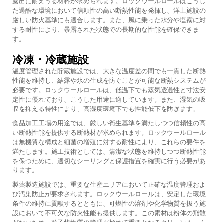
露出に耐えうる材料が求められます。ロックウールロールはこうし
た過酷な環境において信頼性の高い断熱性能を発揮し、洋上施設の
厳しい防火基準にも適合します。また、風に乗った水分や塩霧に対
する耐性により、暴露された状態での長期的な性能を確保できま
す。
冷凍・冷蔵施設
温度管理された貯蔵施設では、大きな温度差の間でも一貫した断熱
性能を維持し、結露や氷の生成を防ぐことが可能な断熱システムが
必要です。ロックウールロールは、低温下でも蒸気透過性と寸法安
定性に優れており、こうした用途に適しています。また、湿気の吸
収を抑える特性により、高湿度環境下でも性能低下を防ぎます。
食品加工工場の用途では、厳しい衛生基準を満たしつつ信頼性の高
い断熱性能を提供する断熱材が求められます。ロックウールロール
は無機質な構成と細菌の増殖に対する耐性により、これらの要件を
満たします。施工技術としては、清潔な状態を維持しつつ断熱性能
を保つために、適切なシーリングと保護措置を確実に行う必要があ
ります。
製薬製造施設では、重要な生産エリアにおいて正確な温度管理およ
び汚染防止が要求されます。ロックウールロールは、安定した環境
条件の維持に貢献するとともに、可燃性の溶剤や化学物質を扱う施
設において不可欠な防火性能も提供します。この素材は粉体の飛散
がないため、粒子状物質の管理が極めて重要となるクリーンルーム