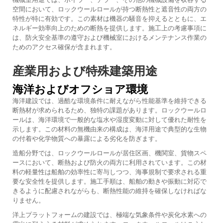
空間において、ロックウールロールが持つ断熱性と遮音性の両方の
特性が特に有効です。この素材は機器の騒音を抑えるとともに、エ
ネルギー効率向上のための断熱を提供します。施工上の考慮事項に
は、防火安全基準の遵守および機械室におけるメンテナンス作業の
ためのアクセス確保が含まれます。
産業用および特殊建築用途
海洋およびオフショア環境
海洋建設では、過酷な環境条件に耐えながら性能基準を維持できる
断熱材が求められるため、独特の課題があります。ロックウールロ
ールは、海洋環境で一般的な塩水や湿度変動に対して優れた耐性を
示します。この材料の無機由来の構成は、海洋用途で典型的な生物
の付着や化学物質への暴露による劣化を防ぎます。
造船分野では、ロックウールロールが居住区画、機関室、貨物スペ
ースにおいて、断熱および防火の両方に利用されています。この材
料の軽量性は船舶の効率性に寄与しつつ、海事規制で要求される重
要な安全性を提供します。施工手順は、船舶の動きや振動に対応で
きるように配慮されながらも、断熱性能の維持を確保しなければな
りません。
洋上プラットフォームの建設では、極端な気象条件や炭化水素への