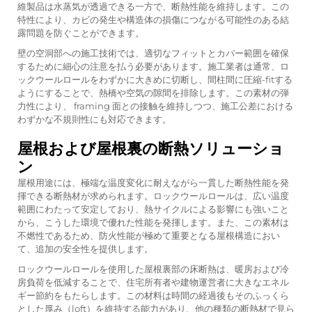
維製品は水蒸気が透過できる一方で、断熱性能を維持します。この
特性により、カビの発生や構造体の損傷につながる可能性のある結
露問題を防ぐことができます。
壁の空洞部への施工技術では、適切なフィットとカバー範囲を確保
するために細心の注意を払う必要があります。施工業者は通常、ロ
ックウールロールをわずかに大きめに切断し、間柱間に圧縮-fitする
ようにすることで、熱橋や空気の隙間を排除します。この素材の弾
力性により、 framing 面との接触を維持しつつ、施工公差における
わずかな不規則性にも対応できます。
屋根および屋根裏の断熱ソリューショ
ン
屋根用途には、極端な温度変化に耐えながら一貫した断熱性能を発
揮できる断熱材が求められます。ロックウールロールは、広い温度
範囲にわたって安定しており、熱サイクルによる影響にも強いこと
から、こうした環境で優れた性能を発揮します。また、この素材は
不燃性であるため、防火性能が極めて重要となる屋根構造におい
て、追加の安全性を提供します。
ロックウールロールを使用した屋根裏部の床断熱は、暖房および冷
房負荷を低減することで、住宅所有者や建物運営者に大きなエネル
ギー節約をもたらします。この材料は時間の経過後もそのふっくら
とした厚み（loft）を維持する能力があり、他の種類の断熱材で見ら