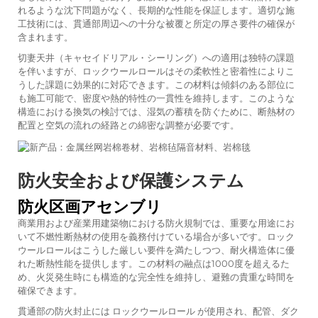
れるような沈下問題がなく、長期的な性能を保証します。適切な施
工技術には、貫通部周辺への十分な被覆と所定の厚さ要件の確保が
含まれます。
切妻天井（キャセイドリアル・シーリング）への適用は独特の課題
を伴いますが、ロックウールロールはその柔軟性と密着性によりこ
うした課題に効果的に対応できます。この材料は傾斜のある部位に
も施工可能で、密度や熱的特性の一貫性を維持します。このような
構造における換気の検討では、湿気の蓄積を防ぐために、断熱材の
配置と空気の流れの経路との綿密な調整が必要です。
防火安全および保護システム
防火区画アセンブリ
商業用および産業用建築物における防火規制では、重要な用途にお
いて不燃性断熱材の使用を義務付けている場合が多いです。ロック
ウールロールはこうした厳しい要件を満たしつつ、耐火構造体に優
れた断熱性能を提供します。この材料の融点は1000度を超えるた
め、火災発生時にも構造的な完全性を維持し、避難の貴重な時間を
確保できます。
貫通部の防火封止には
ロックウールロール
が使用され、配管、ダク