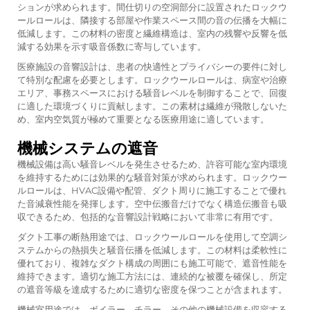
ションが求められます。間仕切りの空洞部分に設置されたロックウ
ールロールは、隣接する部屋や作業スペース間の音の伝播を大幅に
低減します。この材料の密度と繊維構造は、室内の残響や反響を低
減する効果を示す吸音係数に寄与しています。
医療施設の音響設計は、患者の快適性とプライバシーの要件に対し
て特別な配慮を必要とします。ロックウールロールは、病室や治療
エリア、事務スペースにおける騒音レベルを制御することで、回復
に適した環境づくりに貢献します。この素材は繊維が飛散しないた
め、室内空気質が極めて重要となる医療用途に適しています。
機械システムの遮音
機械設備は高い騒音レベルを発生させるため、許容可能な室内環境
を維持するためには効果的な騒音対策が求められます。ロックウー
ルロールは、HVAC設備や配管、ダクト周りに施工することで優れ
た音減衰性能を発揮します。空中伝搬音だけでなく構造伝搬音も吸
収できるため、包括的な音響設計戦略において非常に有用です。
ダクト工事の断熱用途では、ロックウールロールを使用して空調シ
ステムからの熱損失と騒音伝播を低減します。この材料は柔軟性に
優れており、複雑なダクト構成の周囲にも施工可能で、遮音性能を
維持できます。適切な施工方法には、連続的な被覆を確保し、所定
の遮音等級を達成するために適切な密度を保つことが含まれます。
機械室用途では、ボイラー、チラー、その他の機械設備を収容する