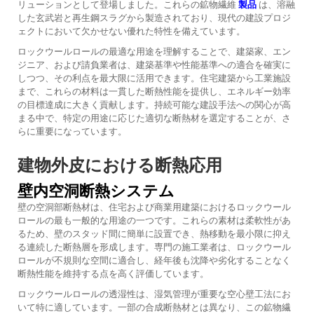
リューションとして登場しました。これらの鉱物繊維
製品
は、溶融
した玄武岩と再生鋼スラグから製造されており、現代の建設プロジ
ェクトにおいて欠かせない優れた特性を備えています。
ロックウールロールの最適な用途を理解することで、建築家、エン
ジニア、および請負業者は、建築基準や性能基準への適合を確実に
しつつ、その利点を最大限に活用できます。住宅建築から工業施設
まで、これらの材料は一貫した断熱性能を提供し、エネルギー効率
の目標達成に大きく貢献します。持続可能な建設手法への関心が高
まる中で、特定の用途に応じた適切な断熱材を選定することが、さ
らに重要になっています。
建物外皮における断熱応用
壁内空洞断熱システム
壁の空洞部断熱材は、住宅および商業用建築におけるロックウール
ロールの最も一般的な用途の一つです。これらの素材は柔軟性があ
るため、壁のスタッド間に簡単に設置でき、熱移動を最小限に抑え
る連続した断熱層を形成します。専門の施工業者は、ロックウール
ロールが不規則な空間に適合し、経年後も沈降や劣化することなく
断熱性能を維持する点を高く評価しています。
ロックウールロールの透湿性は、湿気管理が重要な空心壁工法にお
いて特に適しています。一部の合成断熱材とは異なり、この鉱物繊