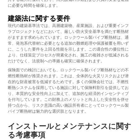
に必要な時間を確保します。
建築法に関する要件
現代の建築基準法では、高層建築物、産業施設、および重要インフ
ラプロジェクトなどにおいて、厳しい防火安全基準を満たす断熱材
がますます求められています。ロックウール製パイプ断熱材は、通
常、発泡系代替材に必要となる追加の難燃処理や保護被覆を用いず
に、こうした要件を上回る性能を示します。この適合性の優位性に
より、仕様策定プロセスが簡素化され、施工の複雑さが低減される
だけでなく、法規制への準拠も確実に確保されます。
保険面での検討においても、ロックウール製パイプ断熱材などの不
燃性断熱材が推奨されます。これは、全体的な火災リスクおよび潜
在的な財産被害を低減するためです。多くの保険会社では、不燃性
断熱システムを採用している施設に対して保険料割引を提供してお
り、本質的な安全性向上に加えて、追加的な経済的インセンティブ
を付与しています。この財務上のメリットと向上した安全性を併せ
持つ点から、リスク意識の高い施設所有者にとってロックウール製
パイプ断熱材は魅力的な選択肢となります。
インストールとメンテナンスに関す
る考慮事項