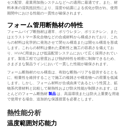
セス配管、産業用加熱システムなどへの適用に最適です。また、材
料本来の湿気抵抗性により、湿度や結露による劣化が防がれ、使用
期間中における性能の一貫性が確保されます。
フォーム管用断熱材の特性
フォームパイプ断熱材は通常、ポリウレタン、ポリエチレン、また
はエラストマー系化合物などの合成材料から構成されており、これ
らの材料は化学的に発泡させて閉セル構造または開セル構造を形成
します。これらの材料は優れた柔軟性と施工の容易さを備えてお
り、HVAC用途および低温配管システムにおいて広く採用されてい
ます。製造工程では密度および熱的特性を精密に制御できるため、
さまざまな製品ラインにおいて一貫した性能が確保されます。
フォーム断熱材のセル構造は、有効な断熱バリアを提供するととも
に、軽量性を維持することで施工の複雑さや構造物への荷重を低減
します。しかし、フォーム材料が合成由来であるという性質上、鉱
物系代替材料と比較して耐熱性および防火性能が制限されます。ほ
とんどのフォーム断熱材
製品
は、高温環境または防火上重要な用途
で使用する場合、追加的な保護措置を必要とします。
熱性能分析
温度範囲対応能力