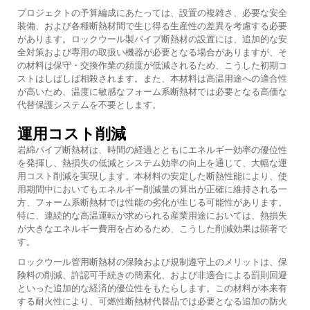
プロジェクトの予算編成にあたっては、設置の複雑さ、必要な安全
装備、および各種断熱材間で生じ得る生産性の差異を考慮する必要
があります。ロックウール製パイプ断熱材の設置には、追加的な安
全対策および専用の取扱い機器が必要となる場合がありますが、そ
の材料は保守・交換作業の頻度が低減されるため、こうした初期コ
ストはしばしば相殺されます。また、本材料は高温用途への適合性
が高いため、温度に敏感なフォーム系断熱材では必要となる高価な
代替保護システムを不要とします。
運用コスト削減
岩綿パイプ断熱材は、時間の経過とともにエネルギー効率の優位性
を発揮し、熱損失の低減とシステム効率の向上を通じて、大幅な運
用コスト削減を実現します。本材料の安定した断熱性能により、使
用期間中においてもエネルギー削減量の算出が正確に維持される一
方、フォーム系断熱材では性能の劣化が生じる可能性があります。
特に、連続的な高温運転が求められる産業用途においては、熱損失
が大きなエネルギー費用を占めるため、こうした削減効果は顕著で
す。
ロックウール管用断熱材の保険および規制遵守上のメリットは、保
険料の削減、許認可手続きの簡素化、および非適合による罰則回避
といった追加的な経済的優位性をもたらします。この材料が本来有
する耐火性により、可燃性断熱材代替品では必要となる追加の防火