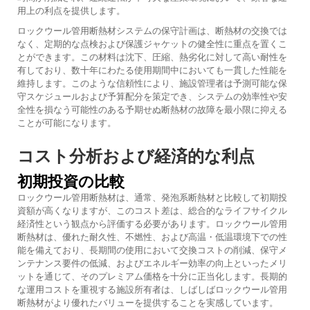
用上の利点を提供します。
ロックウール管用断熱材システムの保守計画は、断熱材の交換では
なく、定期的な点検および保護ジャケットの健全性に重点を置くこ
とができます。この材料は沈下、圧縮、熱劣化に対して高い耐性を
有しており、数十年にわたる使用期間中においても一貫した性能を
維持します。このような信頼性により、施設管理者は予測可能な保
守スケジュールおよび予算配分を策定でき、システムの効率性や安
全性を損なう可能性のある予期せぬ断熱材の故障を最小限に抑える
ことが可能になります。
コスト分析および経済的な利点
初期投資の比較
ロックウール管用断熱材は、通常、発泡系断熱材と比較して初期投
資額が高くなりますが、このコスト差は、総合的なライフサイクル
経済性という観点から評価する必要があります。ロックウール管用
断熱材は、優れた耐久性、不燃性、および高温・低温環境下での性
能を備えており、長期間の使用において交換コストの削減、保守メ
ンテナンス要件の低減、およびエネルギー効率の向上といったメリ
ットを通じて、そのプレミアム価格を十分に正当化します。長期的
な運用コストを重視する施設所有者は、しばしばロックウール管用
断熱材がより優れたバリューを提供することを実感しています。