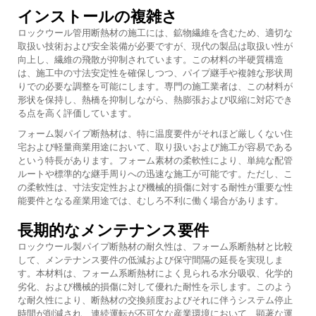
インストールの複雑さ
ロックウール管用断熱材の施工には、鉱物繊維を含むため、適切な
取扱い技術および安全装備が必要ですが、現代の製品は取扱い性が
向上し、繊維の飛散が抑制されています。この材料の半硬質構造
は、施工中の寸法安定性を確保しつつ、パイプ継手や複雑な形状周
りでの必要な調整を可能にします。専門の施工業者は、この材料が
形状を保持し、熱橋を抑制しながら、熱膨張および収縮に対応でき
る点を高く評価しています。
フォーム製パイプ断熱材は、特に温度要件がそれほど厳しくない住
宅および軽量商業用途において、取り扱いおよび施工が容易である
という特長があります。フォーム素材の柔軟性により、単純な配管
ルートや標準的な継手周りへの迅速な施工が可能です。ただし、こ
の柔軟性は、寸法安定性および機械的損傷に対する耐性が重要な性
能要件となる産業用途では、むしろ不利に働く場合があります。
長期的なメンテナンス要件
ロックウール製パイプ断熱材の耐久性は、フォーム系断熱材と比較
して、メンテナンス要件の低減および保守間隔の延長を実現しま
す。本材料は、フォーム系断熱材によく見られる水分吸収、化学的
劣化、および機械的損傷に対して優れた耐性を示します。このよう
な耐久性により、断熱材の交換頻度およびそれに伴うシステム停止
時間が削減され、連続運転が不可欠な産業環境において、顕著な運