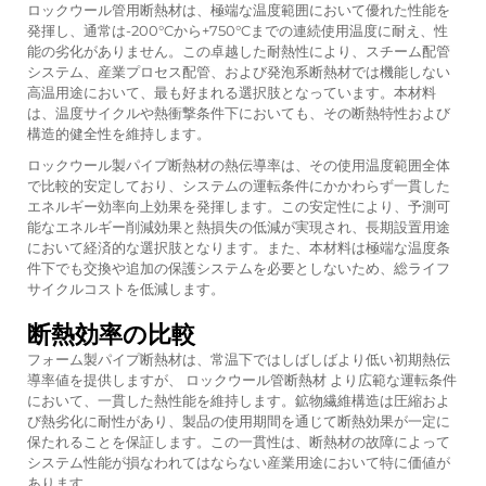
ロックウール管用断熱材は、極端な温度範囲において優れた性能を
発揮し、通常は-200°Cから+750°Cまでの連続使用温度に耐え、性
能の劣化がありません。この卓越した耐熱性により、スチーム配管
システム、産業プロセス配管、および発泡系断熱材では機能しない
高温用途において、最も好まれる選択肢となっています。本材料
は、温度サイクルや熱衝撃条件下においても、その断熱特性および
構造的健全性を維持します。
ロックウール製パイプ断熱材の熱伝導率は、その使用温度範囲全体
で比較的安定しており、システムの運転条件にかかわらず一貫した
エネルギー効率向上効果を発揮します。この安定性により、予測可
能なエネルギー削減効果と熱損失の低減が実現され、長期設置用途
において経済的な選択肢となります。また、本材料は極端な温度条
件下でも交換や追加の保護システムを必要としないため、総ライフ
サイクルコストを低減します。
断熱効率の比較
フォーム製パイプ断熱材は、常温下ではしばしばより低い初期熱伝
導率値を提供しますが、
ロックウール管断熱材
より広範な運転条件
において、一貫した熱性能を維持します。鉱物繊維構造は圧縮およ
び熱劣化に耐性があり、製品の使用期間を通じて断熱効果が一定に
保たれることを保証します。この一貫性は、断熱材の故障によって
システム性能が損なわれてはならない産業用途において特に価値が
あります。