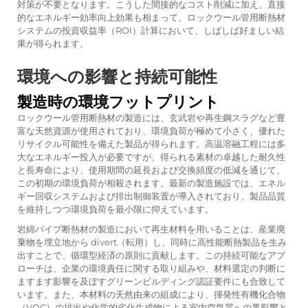
対策が不要となります。こうした間接的なコスト削減に加え、直接
的なエネルギー効率向上効果も相まって、ロックウール管用断熱材
システムの投資収益率（ROI）計算において、しばしば好ましい結
果が得られます。
環境への影響と持続可能性
製造時の環境フットプリント
ロックウール管用断熱材の製造には、玄武岩や再生鋼スラグなど豊
富な天然資源が使用されており、環境負荷が極めて小さく、優れた
リサイクル可能性を備えた製品が得られます。高温溶融工程には多
大なエネルギー投入が必要ですが、得られる素材の卓越した耐久性
と長寿命により、使用期間の延長および交換頻度の低減を通じて、
この初期の環境負荷が相殺されます。最新の製造施設では、エネル
ギー回収システムおよび排出制御装置が導入されており、製品品質
を維持しつつ環境負荷を最小限に抑えています。
岩綿パイプ断熱材の製造において再生材料を用いることは、産業廃
棄物を埋立地から divert（転用）し、同時に高性能断熱製品を生み
出すことで、循環型経済の原則に貢献します。この持続可能なアプ
ローチは、企業の環境責任に関する取り組みや、材料選定の判断に
ますます影響を及ぼすグリーンビルディング認証要件にも合致して
います。また、本材料の天然由来の組成により、揮発性有機化合物
（VOC）の排出や化学的劣化生成物による室内空気質への悪影響と