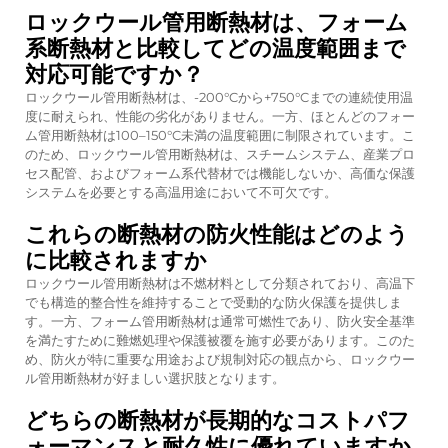
ロックウール管用断熱材は、フォーム
系断熱材と比較してどの温度範囲まで
対応可能ですか？
ロックウール管用断熱材は、-200°Cから+750°Cまでの連続使用温
度に耐えられ、性能の劣化がありません。一方、ほとんどのフォー
ム管用断熱材は100–150°C未満の温度範囲に制限されています。こ
のため、ロックウール管用断熱材は、スチームシステム、産業プロ
セス配管、およびフォーム系代替材では機能しないか、高価な保護
システムを必要とする高温用途において不可欠です。
これらの断熱材の防火性能はどのよう
に比較されますか
ロックウール管用断熱材は不燃材料として分類されており、高温下
でも構造的整合性を維持することで受動的な防火保護を提供しま
す。一方、フォーム管用断熱材は通常可燃性であり、防火安全基準
を満たすために難燃処理や保護被覆を施す必要があります。このた
め、防火が特に重要な用途および規制対応の観点から、ロックウー
ル管用断熱材が好ましい選択肢となります。
どちらの断熱材が長期的なコストパフ
ォーマンスと耐久性に優れていますか