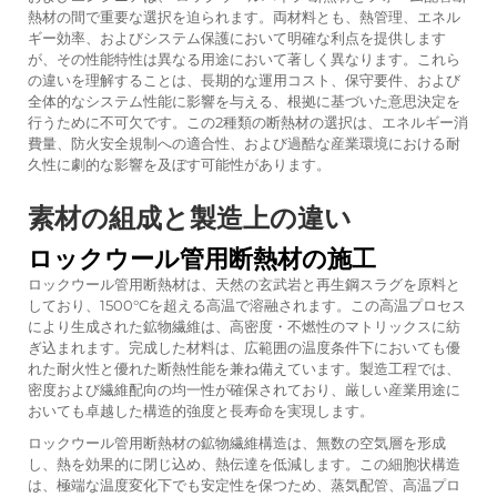
熱材の間で重要な選択を迫られます。両材料とも、熱管理、エネル
ギー効率、およびシステム保護において明確な利点を提供します
が、その性能特性は異なる用途において著しく異なります。これら
の違いを理解することは、長期的な運用コスト、保守要件、および
全体的なシステム性能に影響を与える、根拠に基づいた意思決定を
行うために不可欠です。この2種類の断熱材の選択は、エネルギー消
費量、防火安全規制への適合性、および過酷な産業環境における耐
久性に劇的な影響を及ぼす可能性があります。
素材の組成と製造上の違い
ロックウール管用断熱材の施工
ロックウール管用断熱材は、天然の玄武岩と再生鋼スラグを原料と
しており、1500°Cを超える高温で溶融されます。この高温プロセス
により生成された鉱物繊維は、高密度・不燃性のマトリックスに紡
ぎ込まれます。完成した材料は、広範囲の温度条件下においても優
れた耐火性と優れた断熱性能を兼ね備えています。製造工程では、
密度および繊維配向の均一性が確保されており、厳しい産業用途に
おいても卓越した構造的強度と長寿命を実現します。
ロックウール管用断熱材の鉱物繊維構造は、無数の空気層を形成
し、熱を効果的に閉じ込め、熱伝達を低減します。この細胞状構造
は、極端な温度変化下でも安定性を保つため、蒸気配管、高温プロ