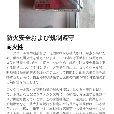
防火安全および規制遵守
耐火性
ロックウール管用断熱材は、無機鉱物から構成され、融点が高いた
め、優れた耐火性を備えています。この材料は不燃材に分類され、
火災の延焼や煙の発生に寄与しないため、厳格な防火安全基準を要
する用途において不可欠です。火災発生時には、ロックウール管用
断熱材は受動的防火保護システムとして機能し、配管の健全性を維
持するとともに、構造部材や隣接する設備の損傷を招く可能性のあ
る熱伝達を防止します。
ロックウール製パイプ断熱材の耐火性能は、単なる不燃性を越え
て、下地となる配管システムを火災による損傷から保護する断熱バ
リア機能も備えています。この保護機能は、工業施設、商業ビル、
船舶用途など、防火安全規制が特定の性能基準を義務付けている場
所において極めて重要です。本材料は高温下でも構造的健全性を維
持する能力に優れており、消火設備の作動および人員の安全な避難