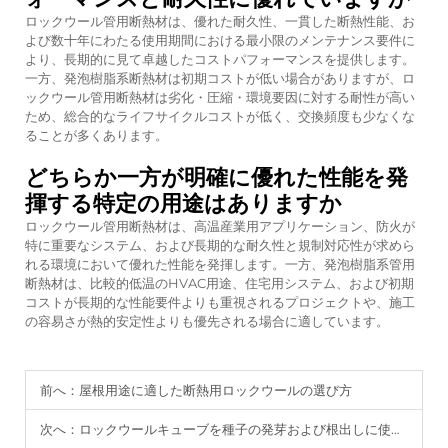
ロックウール管用断熱材は、優れた耐久性、一貫した断熱性能、お
よび数十年にわたる使用期間における最小限のメンテナンス要件に
より、長期的に見て卓越したコストパフォーマンスを提供します。
一方、発泡樹脂系断熱材は初期コストが低い場合がありますが、ロ
ックウール管用断熱材は劣化・圧縮・環境要因に対する耐性が高い
ため、総合的なライフサイクルコストが低く、交換頻度も少なくな
ることが多くあります。
どちらか一方が明確に優れた性能を発
揮する特定の用途はありますか
ロックウール管用断熱材は、高温産業用アプリケーション、防火が
特に重要なシステム、および長期的な耐久性と規制対応性が求めら
れる環境において優れた性能を発揮します。一方、発泡樹脂系管用
断熱材は、比較的低温のHVAC用途、住宅用システム、および初期
コストが長期的な性能要件よりも重視されるプロジェクトや、施工
の容易さが熱的安定性よりも優先される場合に適しています。
前へ：
屋根用途に適した断熱用ロックウールの選び方
次へ：
ロックウールキューブを種子の発芽および根出しに使用する方法