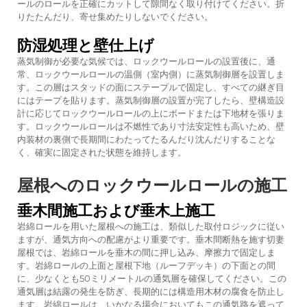
ールのロールを正確にカットして隙間なく取り付けてください。折
りたたんだり、寄せ集めたりしないでください。
防湿処理と壁仕上げ
蒸気制御が必要な気候では、ロックウールロールの設置後に、通
常、ロックウールロールの温側（室内側）に蒸気制御層を設置しま
す。この層はスタッドの面にステープルで固定し、すべての継ぎ目
にはテープを貼ります。蒸気制御層の設置が完了したら、壁構造設
計に応じてロックウールロールの上にボードまたは下地材を張りま
す。ロックウールロールは不燃性であり寸法安定性も高いため、壁
内装材の裏側で長期間にわたってたるんだり沈んだりすることな
く、確実に固定された状態を維持します。
屋根へのロックウールロールの施工
垂木間施工および垂木上施工
岩綿ロールを用いた屋根への施工は、類似した取付ロジックに従い
ますが、通気方向への配慮がより重要です。垂木間断熱を施す切妻
屋根では、岩綿ロールを垂木の間に押し込み、摩擦力で固定しま
す。岩綿ロールの上面と屋根下地（ルーフデッキ）の下面との間
に、少なくとも50ミリメートルの通気層を確保してください。この
通気層は結露の発生を防ぎ、長期的には構造用木材の腐食を防止し
ます。岩綿ロールは、いかなる場合においてもこの通気路を遮って