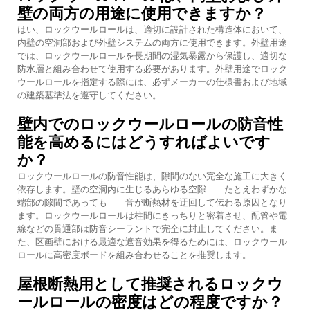
壁の両方の用途に使用できますか？
はい、ロックウールロールは、適切に設計された構造体において、
内壁の空洞部および外壁システムの両方に使用できます。外壁用途
では、ロックウールロールを長期間の湿気暴露から保護し、適切な
防水層と組み合わせて使用する必要があります。外壁用途でロック
ウールロールを指定する際には、必ずメーカーの仕様書および地域
の建築基準法を遵守してください。
壁内でのロックウールロールの防音性
能を高めるにはどうすればよいです
か？
ロックウールロールの防音性能は、隙間のない完全な施工に大きく
依存します。壁の空洞内に生じるあらゆる空隙——たとえわずかな
端部の隙間であっても——音が断熱材を迂回して伝わる原因となり
ます。ロックウールロールは柱間にきっちりと密着させ、配管や電
線などの貫通部は防音シーラントで完全に封止してください。ま
た、区画壁における最適な遮音効果を得るためには、ロックウール
ロールに高密度ボードを組み合わせることを推奨します。
屋根断熱用として推奨されるロックウ
ールロールの密度はどの程度ですか？