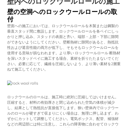
壁内へのロックウールロールの施工
壁の空洞へのロックウールロールの取
付
壁面への施工においては、ロックウールロールを木製または鋼製の
垂直スタッド間に敷設します。ロックウールロールを各ベイにしっ
かりと押し込み、スタッドの表面と齐い、端部・上部・下部に隙間
ができないようにしてください。壁断熱材に隙間があると、熱抵抗
性および遮音性能の両方が低下し、そもそもロックウールロールを
使用する意味が損なわれます。より厚い
ロックウールロール
断熱材
を深いスタッドベイに施工する場合、素材を折りたたまないでくだ
さい。必要に応じて、繊維を圧縮しないよう、より薄い素材を2層重
ねて施工してください。
ロックウールのロールは、施工時に絶対に圧縮してはいけません。
圧縮すると、材料の有効厚さと閉じ込められた空気の体積が減少
し、結果として熱抵抗が直接低下します。狭い壁体内でロックウー
ルのロールが硬すぎて収まりにくい場合は、無理に押し込まず、わ
ずかにカットして調整してください。電気ボックス、配管、補強材
などの周辺部には特に注意し、これらの障害物に合わせてロックウ