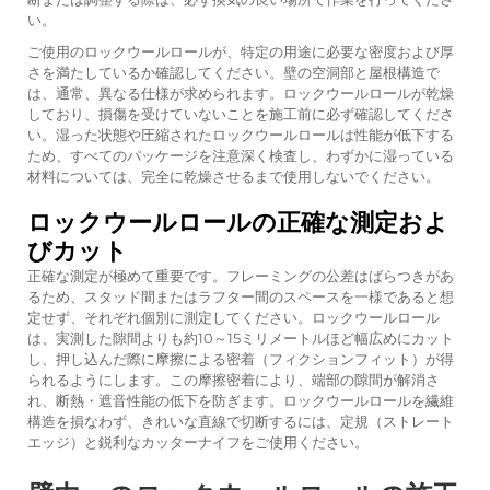
い。
ご使用のロックウールロールが、特定の用途に必要な密度および厚
さを満たしているか確認してください。壁の空洞部と屋根構造で
は、通常、異なる仕様が求められます。ロックウールロールが乾燥
しており、損傷を受けていないことを施工前に必ず確認してくださ
い。湿った状態や圧縮されたロックウールロールは性能が低下する
ため、すべてのパッケージを注意深く検査し、わずかに湿っている
材料については、完全に乾燥させるまで使用しないでください。
ロックウールロールの正確な測定およ
びカット
正確な測定が極めて重要です。フレーミングの公差はばらつきがあ
るため、スタッド間またはラフター間のスペースを一様であると想
定せず、それぞれ個別に測定してください。ロックウールロール
は、実測した隙間よりも約10～15ミリメートルほど幅広めにカット
し、押し込んだ際に摩擦による密着（フィクションフィット）が得
られるようにします。この摩擦密着により、端部の隙間が解消さ
れ、断熱・遮音性能の低下を防ぎます。ロックウールロールを繊維
構造を損なわず、きれいな直線で切断するには、定規（ストレート
エッジ）と鋭利なカッターナイフをご使用ください。