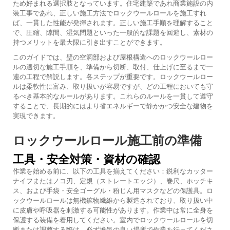
ため好まれる選択肢となっています。住宅建築であれ商業施設の内
装工事であれ、正しい施工方法でロックウールロールを施工すれ
ば、一貫した性能が発揮されます。正しい施工手順を理解すること
で、圧縮、隙間、湿気問題といった一般的な課題を回避し、素材の
持つメリットを最大限に引き出すことができます。
このガイドでは、壁の空洞部および屋根構造へのロックウールロー
ルの適切な施工手順を、準備から切断、取付、仕上げに至るまで一
連の工程で解説します。各ステップが重要です。ロックウールロー
ルは柔軟性に富み、取り扱いが容易ですが、どの工程においても守
るべき基本的なルールがあります。これらのルールを一貫して遵守
することで、長期的にはより省エネルギーで静かかつ安全な建物を
実現できます。
ロックウールロール施工前の準備
工具・安全対策・資材の確認
作業を始める前に、以下の工具を揃えてください：鋭利なカッター
ナイフまたはノコ刃、定規（ストレートエッジ）、巻尺、ホッチキ
ス、および手袋・安全ゴーグル・粉じん用マスクなどの保護具。ロ
ックウールロールは無機鉱物繊維から製造されており、取り扱い中
に皮膚や呼吸器を刺激する可能性があります。作業中は常に全身を
保護する装備を着用してください。室内でロックウールロールを切
断または調整する際は、必ず換気の良い場所で作業を行ってくださ