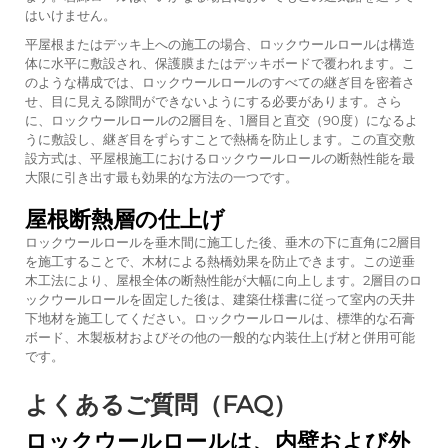
はいけません。
平屋根またはデッキ上への施工の場合、ロックウールロールは構造
体に水平に敷設され、保護膜またはデッキボードで覆われます。こ
のような構成では、ロックウールロールのすべての継ぎ目を密着さ
せ、目に見える隙間ができないようにする必要があります。さら
に、ロックウールロールの2層目を、1層目と直交（90度）になるよ
うに敷設し、継ぎ目をずらすことで熱橋を防止します。この直交敷
設方式は、平屋根施工におけるロックウールロールの断熱性能を最
大限に引き出す最も効果的な方法の一つです。
屋根断熱層の仕上げ
ロックウールロールを垂木間に施工した後、垂木の下に直角に2層目
を施工することで、木材による熱橋効果を防止できます。この逆垂
木工法により、屋根全体の断熱性能が大幅に向上します。2層目のロ
ックウールロールを固定した後は、建築仕様書に従って室内の天井
下地材を施工してください。ロックウールロールは、標準的な石膏
ボード、木製板材およびその他の一般的な内装仕上げ材と併用可能
です。
よくあるご質問（FAQ）
ロックウールロールは、内壁および外